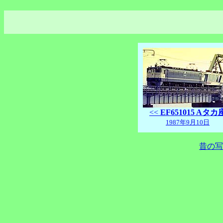
<<
EF651015 Aタカ
1987年9月10日
昔の写