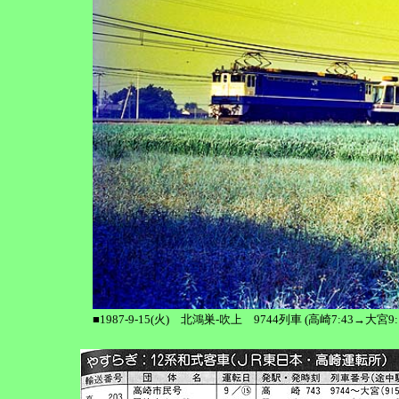
■1987-9-15(火) 北鴻巣-吹上 9744列車 (高崎7:43→大宮