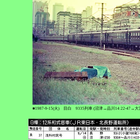
■1987-9-15(火) 目白 9335列車 (沼津→品川14:22-47