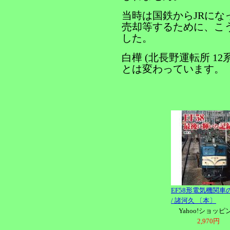
当時は国鉄からJRに
売却等するために、こ
した。
白樺 (北長野運転所 12
とは変わっています。
EF58形電気機関車
/ 諸河久 〔本〕
Yahoo!ショッピ
2,970円