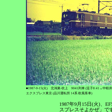
■1987-9-15(火) 北鴻巣-吹上 9041列車 (逗子8:4
エクスプレス東京 (品川運転所 14系 欧風客車)
1987年9月15日(火)
スプレスそよかぜ」で