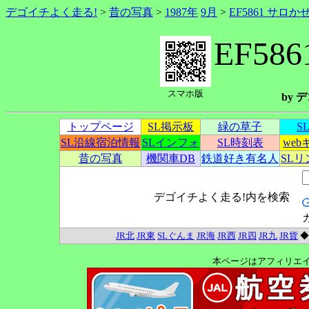
デゴイチよく走る!
>
昔の写真
>
1987年
9月
>
EF5861 サロか
EF58
スマホ版
by
トップページ
SL掲示板
緑の草子
S
SL沿線宿泊情報
SLインフォ
SL時刻表
we
昔の写真
機関車DB
鉄道好き有名人
SL
デゴイチよく走る!内を検索
JR北
JR東
SLぐんま
JR海
JR西
JR四
JR九
JR貨
本ページはアフィリエ