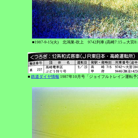
■1987-9-15(火) 北鴻巣-吹上 9742列車 (高崎7:15→大
■
鉄道ダイヤ情報
1987年10月号「ジョイフルトレイン運転予