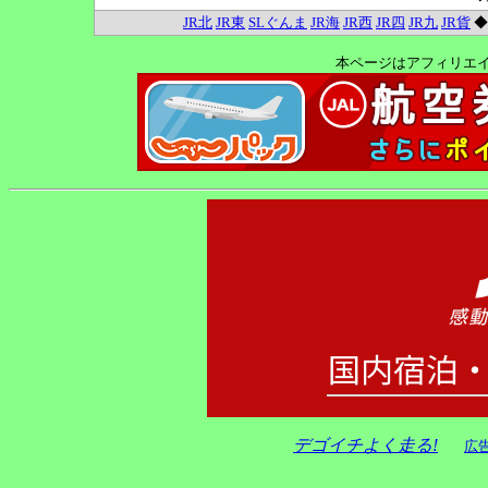
JR北
JR東
SLぐんま
JR海
JR西
JR四
JR九
JR貨
本ページはアフィリエ
デゴイチよく走る!
広