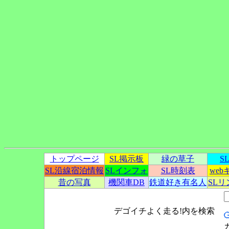
トップページ
SL掲示板
緑の草子
S
SL沿線宿泊情報
SLインフォ
SL時刻表
we
昔の写真
機関車DB
鉄道好き有名人
SL
デゴイチよく走る!内を検索