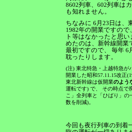
8602列車、602列
も知れません。
ちなみに 6月23日は
1982年の開業ですの
ト等はなかったと思い
めたのは、新幹線開業
最初ですので、 毎年 
耽ったりします。
(注) 東北特急・上越特急
開業した昭和57.11.15改正(19
東北新幹線は仮開業
のよう
運転です) で、 その時点
こ」全列車と「ひばり」の一
数を削減)。
今回も夜行列車の到着