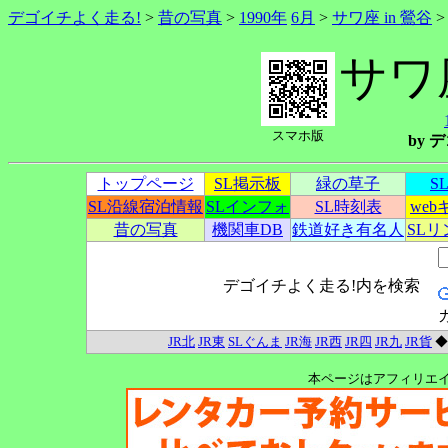
デゴイチよく走る!
>
昔の写真
>
1990年
6月
>
サワ座 in 鶯谷
サワ座
スマホ版
by
トップページ
SL掲示板
緑の草子
S
SL沿線宿泊情報
SLインフォ
SL時刻表
we
昔の写真
機関車DB
鉄道好き有名人
SL
デゴイチよく走る!内を検索
JR北
JR東
SLぐんま
JR海
JR西
JR四
JR九
JR貨
本ページはアフィリエ