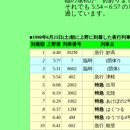
臨の運転が一切ありま
それでも 5:54～6:5
過しています。
■1990年6月23日(土)朝に上野に到着した夜行列
到着順
上野着
列車番号
列車名
1
4:48
302M
急行
妙高
2
5:??
?
臨時
(団体?)
3
5:31
8602
臨時
(団体)
4
5:54
402
急行
津軽
5
6:08
2002
特急
出羽
6
6:19
3002
特急
北陸
7
6:29
1002
特急
あけぼの2
8
6:37
12M
特急
はくつる
9
6:40
4M
特急
ゆうづる4
10
6:41
602
急行
能登