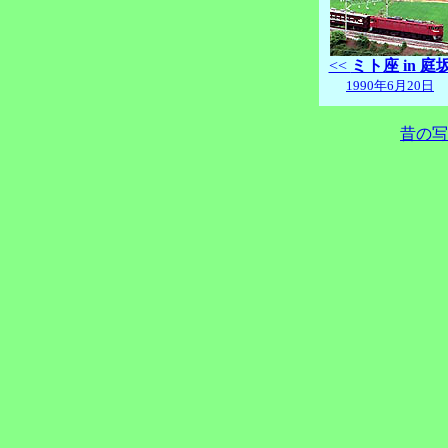
<<
ミト座 in 庭
1990年6月20日
昔の写