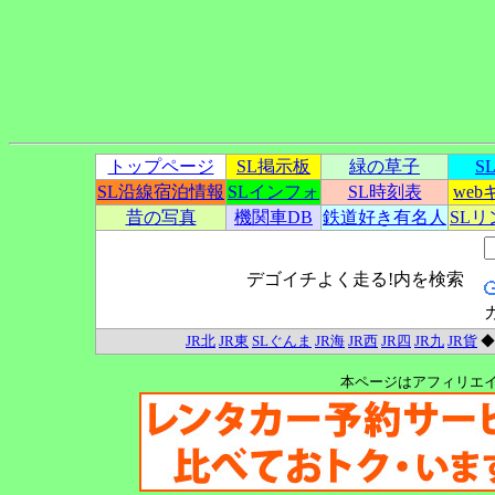
トップページ
SL掲示板
緑の草子
S
SL沿線宿泊情報
SLインフォ
SL時刻表
we
昔の写真
機関車DB
鉄道好き有名人
SL
デゴイチよく走る!内を検索
JR北
JR東
SLぐんま
JR海
JR西
JR四
JR九
JR貨
本ページはアフィリエ