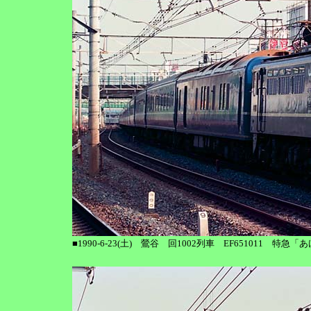
■1990-6-23(土) 鶯谷 回1002列車 EF651011 特急