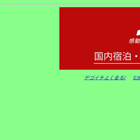
デゴイチよく走る!
広