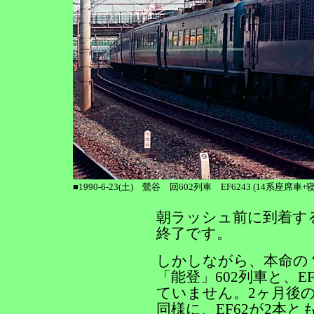
■1990-6-23(土) 鶯谷 回602列車 EF6243 (14系座
朝ラッシュ前に到着する
終了です。
しかしながら、本命の “
「能登」602列車と、
ていません。2ヶ月後
同様に、EF62が2本