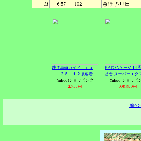
11
6:57
102
急行
八甲田
鉄道車輌ガイド ｖｏ
KATO Nゲージ 14系
ｌ．３６ １２系客者 ..
番台 スーパーエクス�
Yahoo!ショッピング
Yahoo!ショッピ
2,750円
999,999円
前の