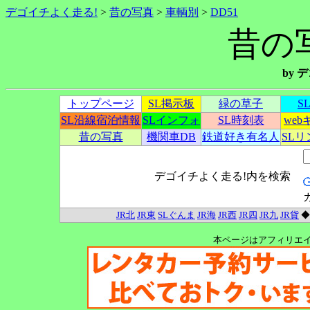
デゴイチよく走る!
>
昔の写真
>
車輌別
>
DD51
昔の写
by
トップページ
SL掲示板
緑の草子
S
SL沿線宿泊情報
SLインフォ
SL時刻表
we
昔の写真
機関車DB
鉄道好き有名人
SL
デゴイチよく走る!内を検索
JR北
JR東
SLぐんま
JR海
JR西
JR四
JR九
JR貨
本ページはアフィリエ