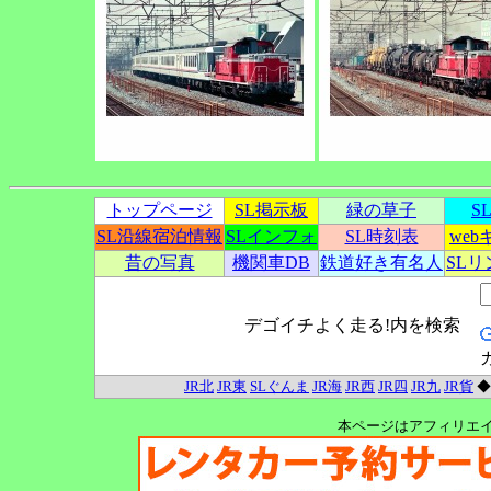
トップページ
SL掲示板
緑の草子
S
SL沿線宿泊情報
SLインフォ
SL時刻表
we
昔の写真
機関車DB
鉄道好き有名人
SL
デゴイチよく走る!内を検索
JR北
JR東
SLぐんま
JR海
JR西
JR四
JR九
JR貨
本ページはアフィリエ