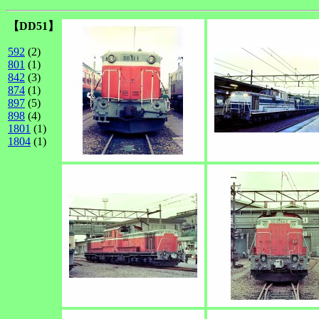
【DD51】
592
(2)
801
(1)
842
(3)
874
(1)
897
(5)
898
(4)
1801
(1)
1804
(1)