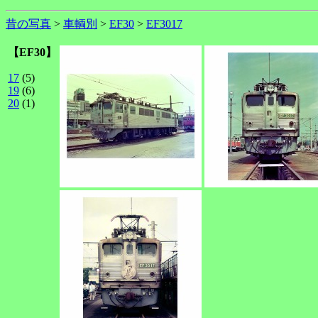
昔の写真
>
車輌別
>
EF30
>
EF3017
【EF30】
17
(5)
19
(6)
20
(1)