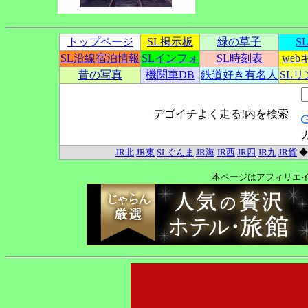
トップページ
SL掲示板
緑の草子
S
SL沿線宿泊情報
SLインフォ
SL時刻表
we
昔の写真
機関車DB
鉄道好き有名人
SL
デゴイチよく走る!内を検索
JR北
JR東
SLぐんま
JR海
JR西
JR四
JR九
JR貨
本ページはアフィリエ