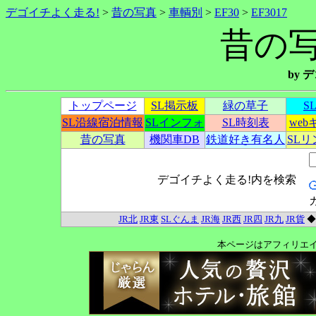
デゴイチよく走る!
>
昔の写真
>
車輌別
>
EF30
>
EF3017
昔の写真
by
トップページ
SL掲示板
緑の草子
S
SL沿線宿泊情報
SLインフォ
SL時刻表
we
昔の写真
機関車DB
鉄道好き有名人
SL
デゴイチよく走る!内を検索
JR北
JR東
SLぐんま
JR海
JR西
JR四
JR九
JR貨
本ページはアフィリエ