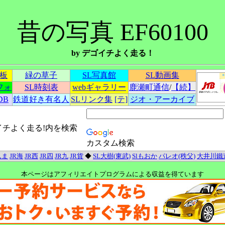
昔の写真 EF60100
by デゴイチよく走る！
示板
緑の草子
SL写真館
SL動画集
フォ
SL時刻表
webギャラリー
鹿瀬町通信
/
【続】
DB
鉄道好き有名人
SLリンク集
[テ]
ジオ・アーカイブ
イチよく走る!内を検索
カスタム検索
んま
JR海
JR西
JR四
JR九
JR貨
◆
SL大樹(東武)
Slもおか
パレオ(秩父)
大井川鐵
本ページはアフィリエイトプログラムによる収益を得ています