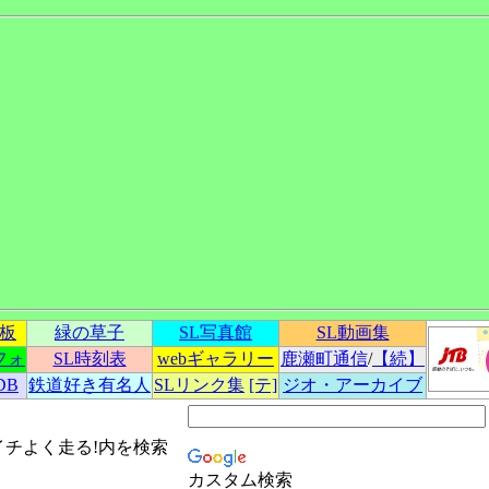
示板
緑の草子
SL写真館
SL動画集
フォ
SL時刻表
webギャラリー
鹿瀬町通信
/
【続】
DB
鉄道好き有名人
SLリンク集
[テ]
ジオ・アーカイブ
イチよく走る!内を検索
カスタム検索