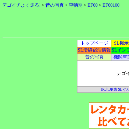
デゴイチよく走る!
>
昔の写真
>
車輌別
>
EF60
>
EF60100
トップページ
SL掲
SL沿線宿泊情報
SLイン
昔の写真
機関車
デゴ
JR北
JR東
SLぐ