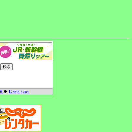
道
◆
じゃらんnet