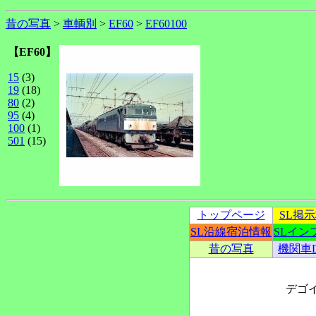
昔の写真
>
車輌別
>
EF60
>
EF60100
【EF60】
15
(3)
19
(18)
80
(2)
95
(4)
100
(1)
501
(15)
トップページ
SL掲
SL沿線宿泊情報
SLイン
昔の写真
機関車
デゴ