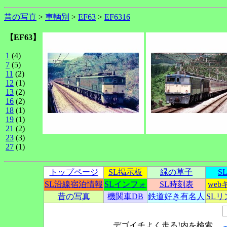
昔の写真
>
車輌別
>
EF63
>
EF6316
【EF63】
1
(4)
7
(5)
11
(2)
12
(1)
13
(2)
16
(2)
18
(1)
19
(1)
21
(2)
23
(3)
27
(1)
トップページ
SL掲示板
緑の草子
S
SL沿線宿泊情報
SLインフォ
SL時刻表
we
昔の写真
機関車DB
鉄道好き有名人
SL
デゴイチよく走る!内を検索