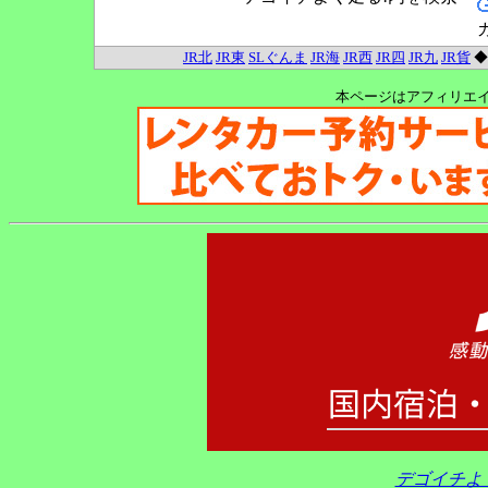
JR北
JR東
SLぐんま
JR海
JR西
JR四
JR九
JR貨
本ページはアフィリエ
デゴイチよ