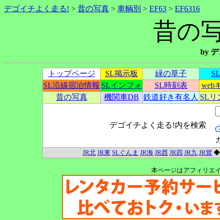
デゴイチよく走る!
>
昔の写真
>
車輌別
>
EF63
>
EF6316
昔の写真
by
トップページ
SL掲示板
緑の草子
S
SL沿線宿泊情報
SLインフォ
SL時刻表
we
昔の写真
機関車DB
鉄道好き有名人
SL
デゴイチよく走る!内を検索
JR北
JR東
SLぐんま
JR海
JR西
JR四
JR九
JR貨
本ページはアフィリエ