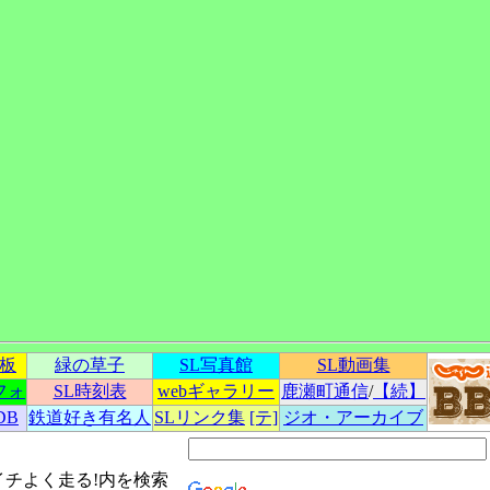
示板
緑の草子
SL写真館
SL動画集
フォ
SL時刻表
webギャラリー
鹿瀬町通信
/
【続】
DB
鉄道好き有名人
SLリンク集
[テ]
ジオ・アーカイブ
イチよく走る!内を検索