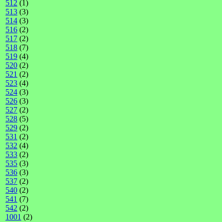
512
(1)
513
(3)
514
(3)
516
(2)
517
(2)
518
(7)
519
(4)
520
(2)
521
(2)
523
(4)
524
(3)
526
(3)
527
(2)
528
(5)
529
(2)
531
(2)
532
(4)
533
(2)
535
(3)
536
(3)
537
(2)
540
(2)
541
(7)
542
(2)
1001
(2)