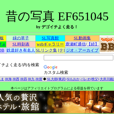
昔の写真 EF651045
by デゴイチよく走る！
示板
緑の草子
SL写真館
SL動画集
フォ
SL時刻表
webギャラリー
鹿瀬町通信
/
【続】
DB
鉄道好き有名人
SLリンク集
[テ]
ジオ・アーカイブ
イチよく走る!内を検索
カスタム検索
んま
JR海
JR西
JR四
JR九
JR貨
◆
SL大樹(東武)
Slもおか
パレオ(秩父)
大井川鐵
本ページはアフィリエイトプログラムによる収益を得ています