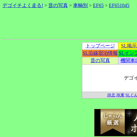
デゴイチよく走る!
>
昔の写真
>
車輌別
>
EF65
>
EF651045
トップページ
SL掲
SL沿線宿泊情報
SLイン
昔の写真
機関車
デゴ
JR北
JR東
SLぐ