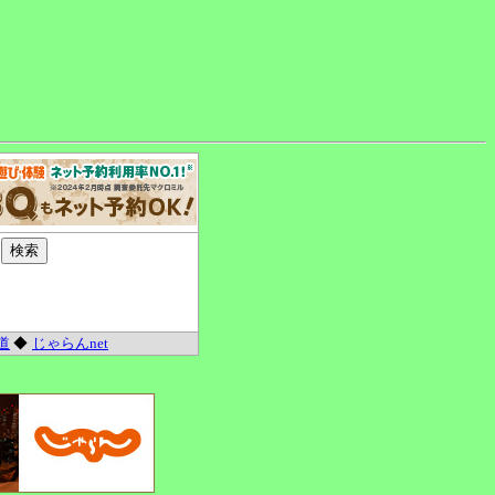
道
◆
じゃらんnet