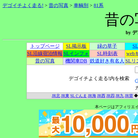
デゴイチよく走る!
>
昔の写真
>
車輌別
>
81系
昔の
by
トップページ
SL掲示板
緑の草子
S
SL沿線宿泊情報
SLインフォ
SL時刻表
we
昔の写真
機関車DB
鉄道好き有名人
SL
デゴイチよく走る!内を検索
JR北
JR東
SLぐんま
JR海
JR西
JR四
JR九
JR貨
本ページはアフィリエ