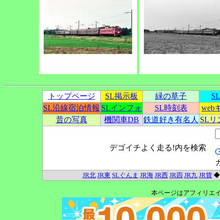
トップページ
SL掲示板
緑の草子
S
SL沿線宿泊情報
SLインフォ
SL時刻表
we
昔の写真
機関車DB
鉄道好き有名人
SL
デゴイチよく走る!内を検索
JR北
JR東
SLぐんま
JR海
JR西
JR四
JR九
JR貨
本ページはアフィリエ