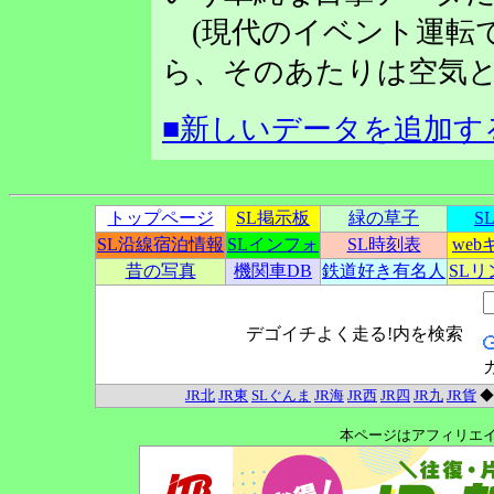
(現代のイベント運転
ら、そのあたりは空気と
■新しいデータを追加す
トップページ
SL掲示板
緑の草子
S
SL沿線宿泊情報
SLインフォ
SL時刻表
we
昔の写真
機関車DB
鉄道好き有名人
SL
デゴイチよく走る!内を検索
JR北
JR東
SLぐんま
JR海
JR西
JR四
JR九
JR貨
本ページはアフィリエ