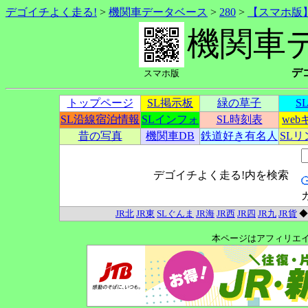
デゴイチよく走る!
>
機関車データベース
>
280
>
【スマホ版
機関車
デ
スマホ版
トップページ
SL掲示板
緑の草子
S
SL沿線宿泊情報
SLインフォ
SL時刻表
we
昔の写真
機関車DB
鉄道好き有名人
SL
デゴイチよく走る!内を検索
JR北
JR東
SLぐんま
JR海
JR西
JR四
JR九
JR貨
本ページはアフィリエ