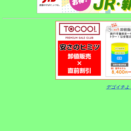
デゴイチよ