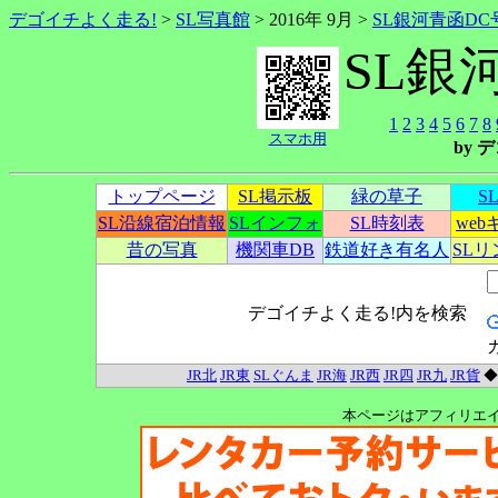
デゴイチよく走る!
>
SL写真館
> 2016年 9月 >
SL銀河青函DC
SL銀
1
2
3
4
5
6
7
8
スマホ用
by
トップページ
SL掲示板
緑の草子
S
SL沿線宿泊情報
SLインフォ
SL時刻表
we
昔の写真
機関車DB
鉄道好き有名人
SL
デゴイチよく走る!内を検索
JR北
JR東
SLぐんま
JR海
JR西
JR四
JR九
JR貨
本ページはアフィリエ