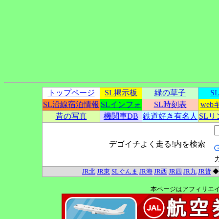
トップページ
SL掲示板
緑の草子
S
SL沿線宿泊情報
SLインフォ
SL時刻表
we
昔の写真
機関車DB
鉄道好き有名人
SL
デゴイチよく走る!内を検索
JR北
JR東
SLぐんま
JR海
JR西
JR四
JR九
JR貨
本ページはアフィリエ