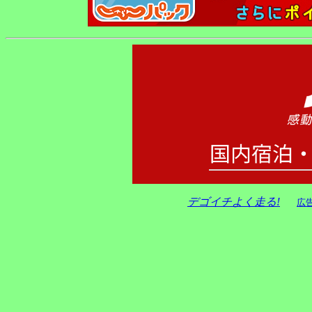
デゴイチよく走る!
広