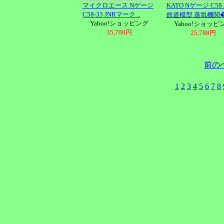
マイクロエース Nゲージ
KATO Nゲージ C58 
C58-33 JNRマーク ..
鉄道模型 蒸気機関� 
Yahoo!ショッピング
Yahoo!ショッピ
35,700円
25,788円
前の
1
2
3
4
5
6
7
8