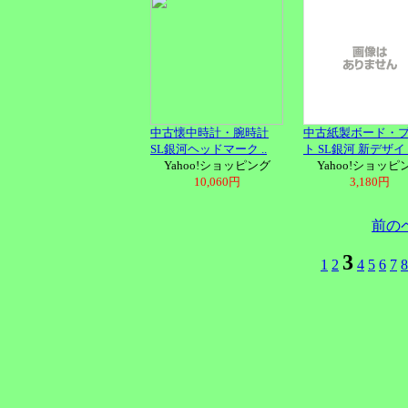
中古懐中時計・腕時計
中古紙製ボード・
SL銀河ヘッドマーク ..
ト SL銀河 新デザイ .
Yahoo!ショッピング
Yahoo!ショッピ
10,060円
3,180円
前の
3
1
2
4
5
6
7
8