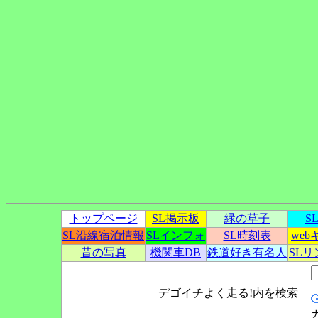
トップページ
SL掲示板
緑の草子
S
SL沿線宿泊情報
SLインフォ
SL時刻表
we
昔の写真
機関車DB
鉄道好き有名人
SL
デゴイチよく走る!内を検索