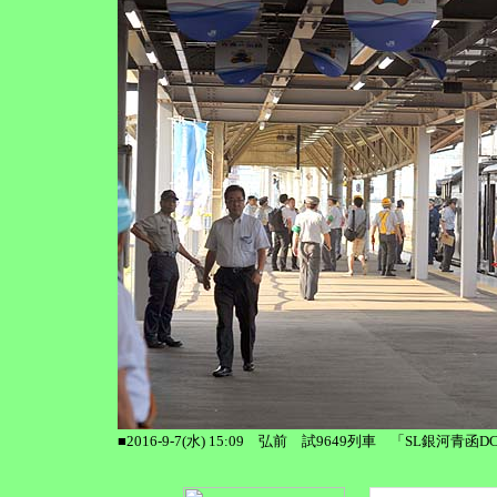
■2016-9-7(水) 15:09 弘前 試9649列車 「SL銀河青函