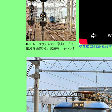
■2016-9-7(水) 14:40 弘前 「SL
弘前駅 C58239 SL銀河青
銀河青函DC号」試運転 キハ141