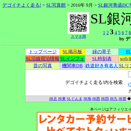
デゴイチよく走る!
>
SL写真館
> 2016年 9月 >
SL銀河青函DC
SL銀
3
1
2
4
5
6
7
8
スマホ用
by
トップページ
SL掲示板
緑の草子
S
SL沿線宿泊情報
SLインフォ
SL時刻表
we
昔の写真
機関車DB
鉄道好き有名人
SL
デゴイチよく走る!内を検索
JR北
JR東
SLぐんま
JR海
JR西
JR四
JR九
JR貨
本ページはアフィリエ