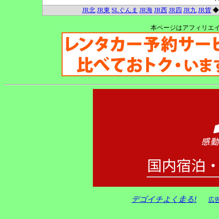
JR北
JR東
SLぐんま
JR海
JR西
JR四
JR九
JR貨
本ページはアフィリエ
デゴイチよく走る!
広