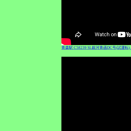
青森駅 C58239 SL銀河青函DC号(試運転) 201