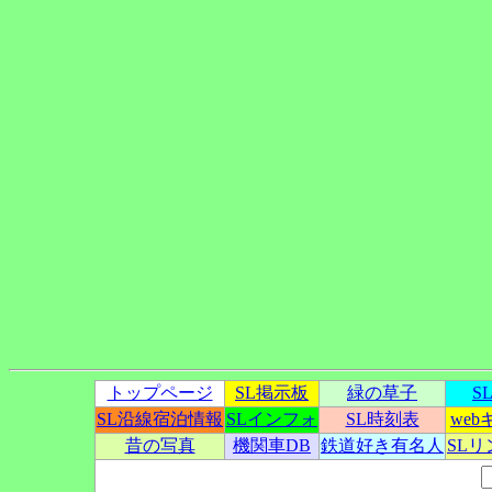
トップページ
SL掲示板
緑の草子
S
SL沿線宿泊情報
SLインフォ
SL時刻表
we
昔の写真
機関車DB
鉄道好き有名人
SL