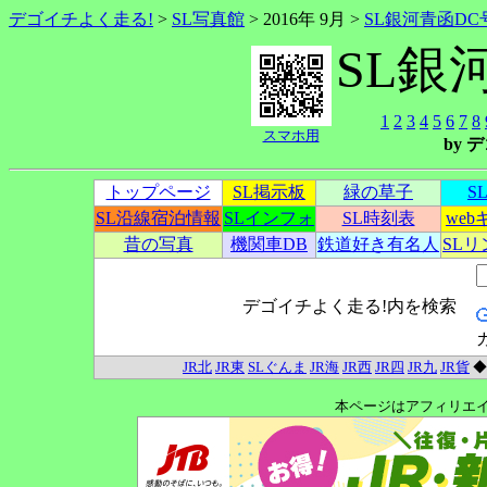
デゴイチよく走る!
>
SL写真館
> 2016年 9月 >
SL銀河青函DC
SL銀
1
2
3
4
5
6
7
8
スマホ用
by
トップページ
SL掲示板
緑の草子
S
SL沿線宿泊情報
SLインフォ
SL時刻表
we
昔の写真
機関車DB
鉄道好き有名人
SL
デゴイチよく走る!内を検索
JR北
JR東
SLぐんま
JR海
JR西
JR四
JR九
JR貨
本ページはアフィリエ