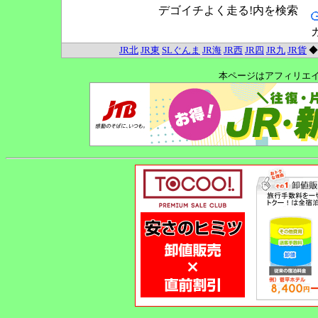
デゴイチよく走る!内を検索
JR北
JR東
SLぐんま
JR海
JR西
JR四
JR九
JR貨
本ページはアフィリエ