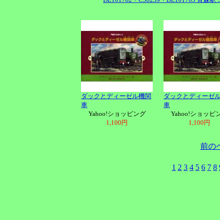
ダックとディーゼル機関
ダックとディーゼ
車
車
Yahoo!ショッピング
Yahoo!ショッピ
1,100円
1,100円
前の
1
2
3
4
5
6
7
8