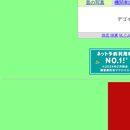
昔の写真
機関車
デゴ
JR北
JR東
SLぐ