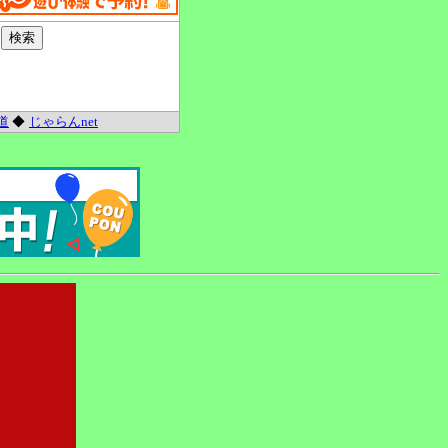
道
◆
じゃらんnet