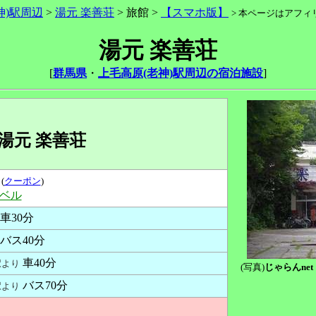
神)駅周辺
>
湯元 楽善荘
> 旅館 >
【スマホ版】
> 本ページはアフ
湯元 楽善荘
[
群馬県
・
上毛高原(老神)駅周辺の宿泊施設
]
湯元 楽善荘
(
クーポン
)
ラベル
車30分
バス40分
車40分
駅より
(写真)
じゃらんnet
バス70分
駅より