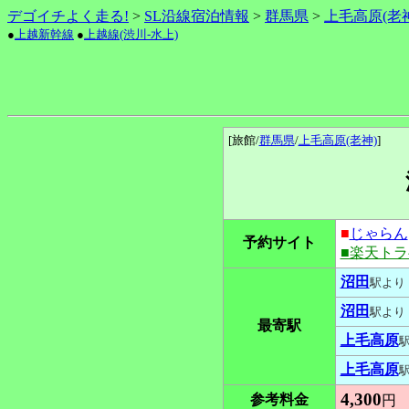
デゴイチよく走る!
>
SL沿線宿泊情報
>
群馬県
>
上毛高原(老
●
上越新幹線
●
上越線(渋川-水上)
[旅館/
群馬県
/
上毛高原(老神)
]
■
じゃらん
予約サイト
■楽天ト
沼田
駅より
沼田
駅より
最寄駅
上毛高原
上毛高原
4,300
参考料金
円