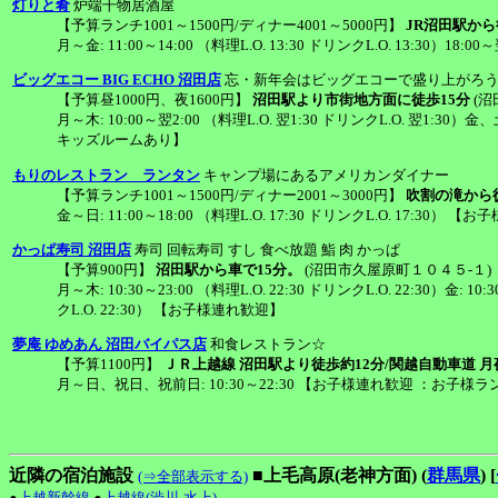
灯りと肴
炉端干物居酒屋
【予算ランチ1001～1500円/ディナー4001～5000円】
JR沼田駅から
月～金: 11:00～14:00 （料理L.O. 13:30 ドリンクL.O. 13:30）18:
ビッグエコー BIG ECHO 沼田店
忘・新年会はビッグエコーで盛り上がろ
【予算昼1000円、夜1600円】
沼田駅より市街地方面に徒歩15分
(沼
月～木: 10:00～翌2:00 （料理L.O. 翌1:30 ドリンクL.O. 翌1:30）金
キッズルームあり】
もりのレストラン ランタン
キャンプ場にあるアメリカンダイナー
【予算ランチ1001～1500円/ディナー2001～3000円】
吹割の滝から徒
金～日: 11:00～18:00 （料理L.O. 17:30 ドリンクL.O. 17:30） 
かっぱ寿司 沼田店
寿司 回転寿司 すし 食べ放題 鮨 肉 かっぱ
【予算900円】
沼田駅から車で15分。
(沼田市久屋原町１０４５-１)
月～木: 10:30～23:00 （料理L.O. 22:30 ドリンクL.O. 22:30）金: 10:
クL.O. 22:30） 【お子様連れ歓迎】
夢庵 ゆめあん 沼田バイパス店
和食レストラン☆
【予算1100円】
ＪＲ上越線 沼田駅より徒歩約12分/関越自動車道 月
月～日、祝日、祝前日: 10:30～22:30 【お子様連れ歓迎 ：お子
近隣の宿泊施設
■上毛高原(老神方面) (
群馬県
)
[
(⇒全部表示する)
●
上越新幹線
●
上越線(渋川-水上)