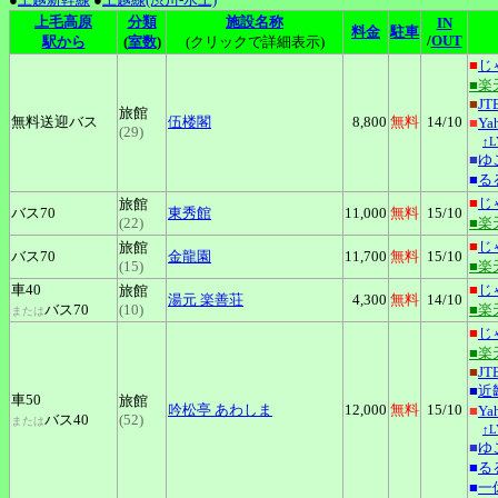
上毛高原
分類
施設名称
IN
料金
駐車
/
OUT
駅から
(
室数
)
(クリックで詳細表示)
■
じ
■楽
■
JT
旅館
無料送迎バス
伍楼閣
8,800
無料
14
/10
■
Y
(29)
↑
■
ゆ
■
る
■
じ
旅館
バス70
東秀館
11,000
無料
15
/10
(22)
■楽
■
じ
旅館
バス70
金龍園
11,700
無料
15
/10
(15)
■楽
車40
■
じ
旅館
湯元
楽善荘
4,300
無料
14
/10
バス70
(10)
■楽
または
■
じ
■楽
■
JT
■
近
車50
旅館
吟松亭
あわしま
12,000
無料
15
/10
■
Y
バス40
(52)
または
↑
■
ゆ
■
る
■
一