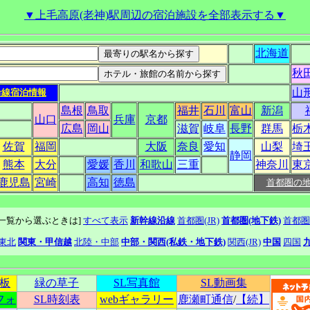
▼上毛高原(老神)駅周辺の宿泊施設を全部表示する▼
北海道
秋
山
沿線宿泊情報
島根
鳥取
福井
石川
富山
新潟
山口
兵庫
京都
広島
岡山
滋賀
岐阜
長野
群馬
栃
佐賀
福岡
大阪
奈良
愛知
山梨
埼
静岡
熊本
大分
愛媛
香川
和歌山
三重
神奈川
東
鹿児島
宮崎
高知
徳島
首都圏の
線一覧から選ぶときは]
すべて表示
新幹線沿線
首都圏(JR)
首都圏(地下鉄)
首都圏
東北
関東・甲信越
北陸・中部
中部・関西(私鉄・地下鉄)
関西(JR)
中国
四国
示板
緑の草子
SL写真館
SL動画集
フォ
SL時刻表
webギャラリー
鹿瀬町通信
/
【続】