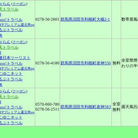
ゃらん
(
クーポン
)
天トラベル
B
0278-56-2601
群馬県沼田市利根町大楊2-1
数寄屋風
ahoo!トラベル
LYPプレミアム還元率up
るぶトラベル
休
ゃらん
(
クーポン
)
天トラベル
B
畿日本ツーリスト
全室禁煙
0278-56-4180
群馬県沼田市利根町老神550
無料
ahoo!トラベル
わりの半
LYPプレミアム還元率up
こゆこネット
るぶトラベル
休
ゃらん
(
クーポン
)
天トラベル
B
全室
0570-060-780
群馬県沼田市利根町老神583
露天風呂
ahoo!トラベル
0278-56-2511
無料
LYPプレミアム還元率up
こゆこネット
るぶトラベル