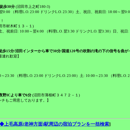
徒歩30分
(沼田市上之町180-3)
00～翌0:00 （料理L.O. 23:00 ドリンクL.O. 23:30）土、祝日、祝前日: 18:00～翌
う！
田市材木町１３－１)
、土、祝前日: 10:00～翌4:00 （料理L.O. 翌3:30 ドリンクL.O. 翌3:30）日、祝日:
歩15分/沼田インターから車で30分/国道120号の吹割の滝の下の信号を曲が
【お子様連れ歓迎】
30～23:30 （料理L.O. 23:00 ドリンクL.O. 23:00）土: 10:00～23:30 （料理L.O.
夜野ICより車で6分
(沼田市薄根町３４７２－１)
様ランチもご用意しております。】
◆上毛高原(老神方面)駅周辺の宿泊プランを一括検索
]