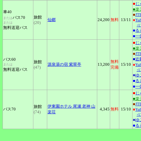
■
じ
■楽
車40
■
JT
旅館
バス70
または
仙郷
24,200
無料
13
/11
■
Y
(20)
または
↑
無料送迎バス
■
る
■
一
■
じ
■楽
■
JT
■
近
バス60
無料
旅館
源泉湯の宿
紫翠亭
13,200
15
/10
■
Y
または
(47)
完備
無料送迎バス
↑
■
ゆ
■
る
■
一
■
じ
■楽
■
JT
伊東園ホテル
尾瀬 老神 山
旅館
バス70
4,345
無料
15
/10
■
Y
(74)
楽荘
↑
■
ゆ
■
る