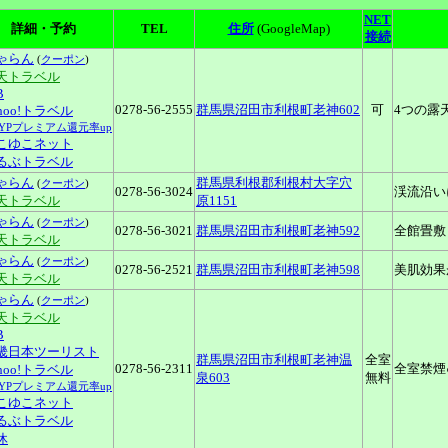
NET
詳細・予約
TEL
住所
(GoogleMap)
接続
ゃらん
(
クーポン
)
天トラベル
B
0278-56-2555
群馬県沼田市利根町老神602
可
4つの露
ahoo!トラベル
LYPプレミアム還元率up
こゆこネット
るぶトラベル
ゃらん
群馬県利根郡利根村大字穴
(
クーポン
)
0278-56-3024
渓流沿い
天トラベル
原1151
ゃらん
(
クーポン
)
0278-56-3021
群馬県沼田市利根町老神592
全館畳敷
天トラベル
ゃらん
(
クーポン
)
0278-56-2521
群馬県沼田市利根町老神598
美肌効果
天トラベル
ゃらん
(
クーポン
)
天トラベル
B
畿日本ツーリスト
群馬県沼田市利根町老神温
全室
0278-56-2311
全室禁煙
ahoo!トラベル
泉603
無料
LYPプレミアム還元率up
こゆこネット
るぶトラベル
休