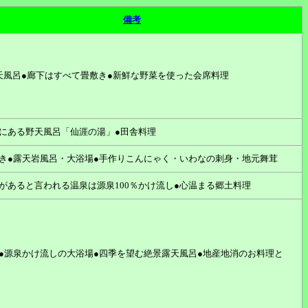
備考
天風呂●廊下はすべて畳敷き●新鮮な野菜を使った会席料理
にある野天風呂「仙涯の湯」●田舎料理
き●露天岩風呂・大浴場●手作りこんにゃく・いわなの刺身・地元舞茸
があると言われる温泉は源泉100％かけ流し●心温まる郷土料理
●源泉かけ流しの大浴場●四季を望む絶景露天風呂●地産地消のお料理と