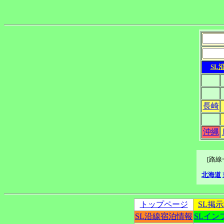
SL
長崎
沖縄
[路
北海道
トップページ
SL掲
SL沿線宿泊情報
SLイン