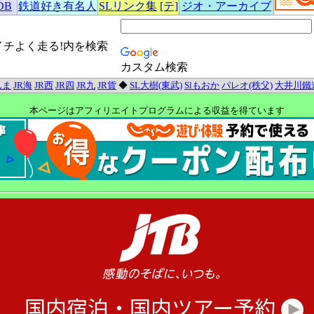
DB
鉄道好き有名人
SLリンク集
[テ]
ジオ・アーカイブ
イチよく走る!内を検索
カスタム検索
んま
JR海
JR西
JR四
JR九
JR貨
◆
SL大樹(東武)
Slもおか
パレオ(秩父)
大井川鐵
本ページはアフィリエイトプログラムによる収益を得ています