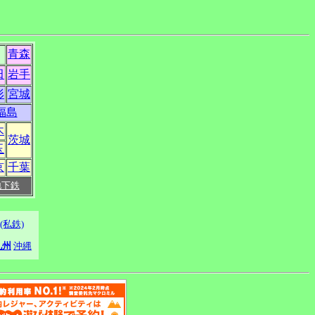
青森
田
岩手
形
宮城
福島
木
茨城
玉
京
千葉
地下鉄
(私鉄)
九州
沖縄