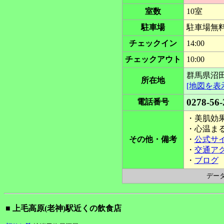
室数
10室
駐車場
駐車場無
チェックイン
14:00
チェックアウト
10:00
群馬県沼田
所在地
[地図を表
0278-56-
電話番号
・美肌効果
・心温ま
その他・備考
・
公式サ
・
交通ア
・
ブログ
データ更
■ 上毛高原(老神)駅近くの飲食店