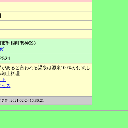
料
市利根町老神598
示]
2521
があると言われる温泉は源泉100％かけ流し
る郷土料理
イト
クセス
新: 2021-02-24 16:36:21