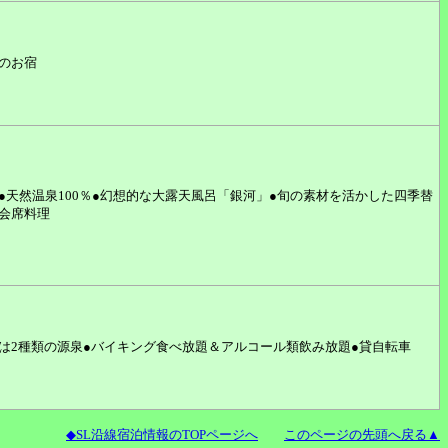
のお宿
●天然温泉100％●幻想的な大露天風呂「銀河」●旬の素材を活かした四季替
会席料理
は2種類の源泉●バイキング食べ放題＆アルコール類飲み放題●貸自転車
◆SL沿線宿泊情報のTOPページへ
このページの先頭へ戻る▲