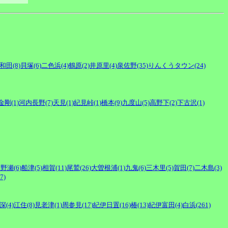
和田(8)
貝塚(6)
二色浜(4)
鶴原(2)
井原里(4)
泉佐野(35)
りんくうタウン(24)
金剛(1)
河内長野(7)
天見(1)
紀見峠(1)
橋本(9)
九度山(5)
高野下(2)
下古沢(1)
野瀬(6)
船津(5)
相賀(11)
尾鷲(26)
大曽根浦(1)
九鬼(6)
三木里(5)
賀田(7)
二木島(3)
7)
深(4)
江住(8)
見老津(1)
周参見(17)
紀伊日置(16)
椿(13)
紀伊富田(4)
白浜(261)