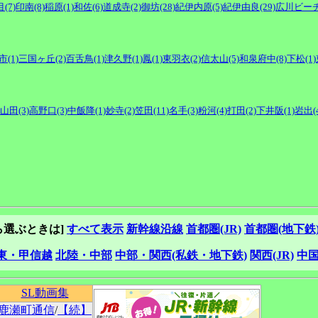
(7)
印南(8)
稲原(1)
和佐(6)
道成寺(2)
御坊(28)
紀伊内原(5)
紀伊由良(29)
広川ビーチ(
市(1)
三国ヶ丘(2)
百舌鳥(1)
津久野(1)
鳳(1)
東羽衣(2)
信太山(5)
和泉府中(8)
下松(1)
山田(3)
高野口(3)
中飯降(1)
妙寺(2)
笠田(11)
名手(3)
粉河(4)
打田(2)
下井阪(1)
岩出(4
ら選ぶときは]
すべて表示
新幹線沿線
首都圏(JR)
首都圏(地下鉄
東・甲信越
北陸・中部
中部・関西(私鉄・地下鉄)
関西(JR)
中
SL動画集
鹿瀬町通信
/
【続】