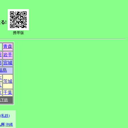
る!
携帯版
青森
田
岩手
形
宮城
福島
木
茨城
玉
京
千葉
地下鉄
(私鉄)
九州
沖縄