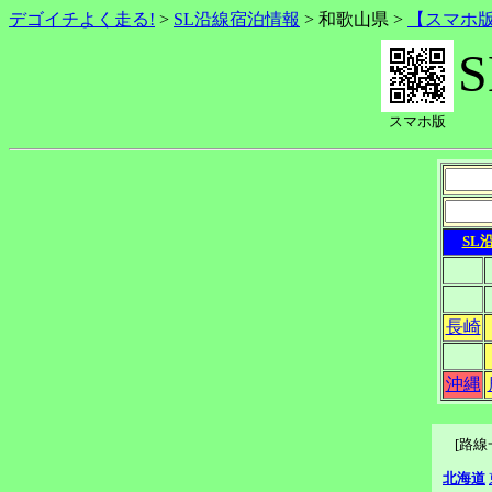
デゴイチよく走る!
>
SL沿線宿泊情報
> 和歌山県 >
【スマホ
スマホ版
SL
長崎
沖縄
[路
北海道