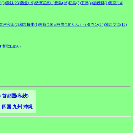
3)
湯浅(23)
藤並(19)
紀伊宮原(1)
箕島(16)
初島(3)
下津(4)
加茂郷(1)
海南(14)
東岸和田(2)
和泉橋本(1)
熊取(10)
日根野(10)
りんくうタウン(24)
関西空港(12)
)
和歌山(56)
)
首都圏(私鉄)
国
四国
九州
沖縄