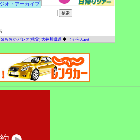
ジオ・アーカイブ
索
Slもおか
パレオ(秩父)
大井川鐵道
◆
じゃらんnet