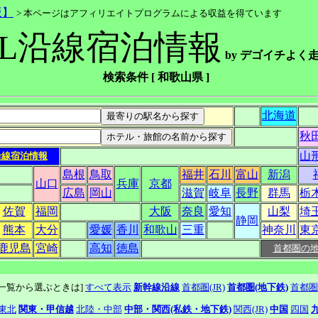
版】
> 本ページはアフィリエイトプログラムによる収益を得ています
SL沿線宿泊情報
by デゴイチよく走
検索条件 [ 和歌山県 ]
北海道
秋
山
沿線宿泊情報
島根
鳥取
福井
石川
富山
新潟
山口
兵庫
京都
広島
岡山
滋賀
岐阜
長野
群馬
栃
佐賀
福岡
大阪
奈良
愛知
山梨
埼
静岡
熊本
大分
愛媛
香川
和歌山
三重
神奈川
東
鹿児島
宮崎
高知
徳島
首都圏の
線一覧から選ぶときは]
すべて表示
新幹線沿線
首都圏(JR)
首都圏(地下鉄)
首都圏
東北
関東・甲信越
北陸・中部
中部・関西(私鉄・地下鉄)
関西(JR)
中国
四国