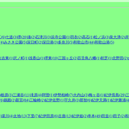
(6)
七道(3)
堺(20)
湊(2)
石津川(3)
浜寺公園(1)
羽衣(2)
高石(1)
松ノ浜(3)
泉大津(2)
岸
4)
みさき公園(5)
深日町(2)
深日港(3)
多奈川(5)
和歌山市(44)
和歌山港(5)
住吉東(1)
沢ノ町(1)
浅香山(1)
堺東(10)
三国ヶ丘(2)
百舌鳥八幡(1)
初芝(1)
北野田(2)
)
栃原(3)
三瀬谷(11)
滝原(4)
阿曽(1)
伊勢柏崎(7)
大内山(3)
梅ヶ谷(1)
紀伊長島(29)
三
6)
鵜殿(2)
新宮(84)
三輪崎(2)
紀伊佐野(1)
宇久井(3)
那智(6)
紀伊天満(1)
紀伊勝浦(4
)
湯川(4)
太地(13)
下里(7)
紀伊田原(6)
古座(13)
紀伊姫(2)
串本(49)
田並(1)
田子(2)
和