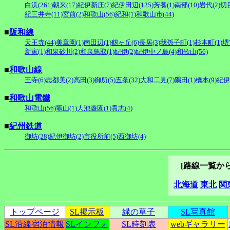
白浜(261)
朝来(17)
紀伊新庄(7)
紀伊田辺(125)
芳養(1)
南部(10)
岩代(2)
切目
紀三井寺(11)
宮前(2)
和歌山(56)
紀和(1)
和歌山市(44)
■
阪和線
天王寺(44)
美章園(1)
南田辺(1)
鶴ヶ丘(6)
長居(3)
我孫子町(1)
杉本町(1)
堺
新家(1)
和泉砂川(2)
和泉鳥取(1)
紀伊(2)
紀伊中ノ島(4)
和歌山(56)
■
和歌山線
王寺(6)
志都美(2)
高田(3)
御所(5)
五条(32)
大和二見(7)
隅田(1)
橋本(9)
紀伊
■
和歌山電鐵
和歌山(56)
竈山(1)
大池遊園(1)
貴志(4)
■
紀州鉄道
御坊(28)
紀伊御坊(2)
市役所前(5)
西御坊(4)
[路線一覧か
北海道
東北
関
トップページ
SL掲示板
緑の草子
SL写真館
SL沿線宿泊情報
SLインフォ
SL時刻表
webギャラリー