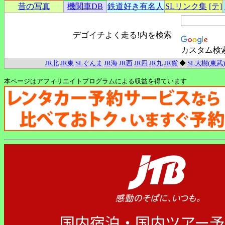
昔の写真
機関車DB
鉄道好き有名人
SLリンク集
[テ]
デゴイチよく走る!内を検索
カスタム検
JR北
JR東
SLぐんま
JR海
JR西
JR四
JR九
JR貨
◆
SL大樹(東武)
本ページはアフィリエイトプログラムによる収益を得ています