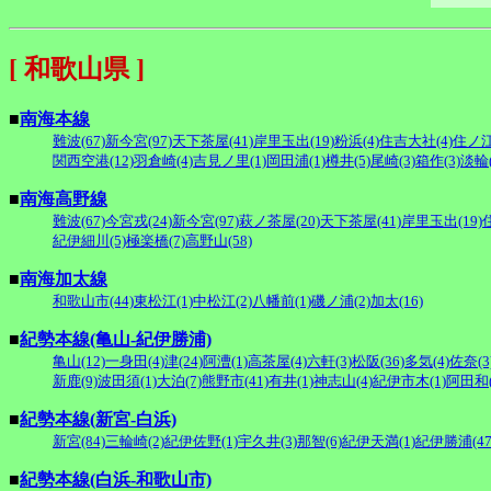
[ 和歌山県 ]
■
南海本線
難波(67)
新今宮(97)
天下茶屋(41)
岸里玉出(19)
粉浜(4)
住吉大社(4)
住ノ江
関西空港(12)
羽倉崎(4)
吉見ノ里(1)
岡田浦(1)
樽井(5)
尾崎(3)
箱作(3)
淡輪(
■
南海高野線
難波(67)
今宮戎(24)
新今宮(97)
萩ノ茶屋(20)
天下茶屋(41)
岸里玉出(19)
紀伊細川(5)
極楽橋(7)
高野山(58)
■
南海加太線
和歌山市(44)
東松江(1)
中松江(2)
八幡前(1)
磯ノ浦(2)
加太(16)
■
紀勢本線(亀山-紀伊勝浦)
亀山(12)
一身田(4)
津(24)
阿漕(1)
高茶屋(4)
六軒(3)
松阪(36)
多気(4)
佐奈(3
新鹿(9)
波田須(1)
大泊(7)
熊野市(41)
有井(1)
神志山(4)
紀伊市木(1)
阿田和(
■
紀勢本線(新宮-白浜)
新宮(84)
三輪崎(2)
紀伊佐野(1)
宇久井(3)
那智(6)
紀伊天満(1)
紀伊勝浦(47
■
紀勢本線(白浜-和歌山市)