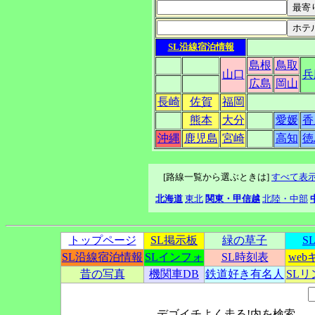
SL沿線宿泊情報
島根
鳥取
山口
兵
広島
岡山
長崎
佐賀
福岡
熊本
大分
愛媛
香
沖縄
鹿児島
宮崎
高知
徳
[路線一覧から選ぶときは]
すべて表
北海道
東北
関東・甲信越
北陸・中部
トップページ
SL掲示板
緑の草子
S
SL沿線宿泊情報
SLインフォ
SL時刻表
we
昔の写真
機関車DB
鉄道好き有名人
SL
デゴイチよく走る!内を検索