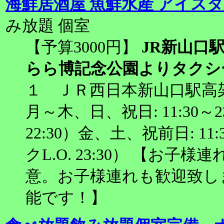
海鮮居酒屋 魚鮮水産 アイス
み放題 個室
【予算3000円】
JR新山口
らら博記念公園よりタクシー
１ ＪＲ西日本新山口駅高架
月～木、日、祝日: 11:30～23:
22:30）金、土、祝前日: 11:3
クL.O. 23:30） 【お
意。お子様連れも歓迎致し
能です！】