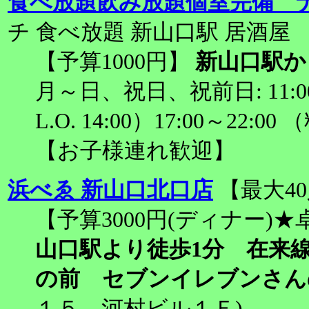
食べ放題飲み放題個室完備 
チ 食べ放題 新山口駅 居酒屋
【予算1000円】
新山口駅か
月～日、祝日、祝前日: 11:00～
L.O. 14:00）17:00～22:00
【お子様連れ歓迎】
浜べゑ 新山口北口店
【最大4
【予算3000円(ディナー)★
山口駅より徒歩1分 在来
の前 セブンイレブンさん
１５ 河村ビル１Ｆ)