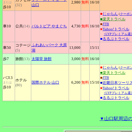
2,980
無料
16
/10
または
(32)
山口
歩10
■
じゃらん
(
クーポ
■楽天トラベル
■
JTB
車10
公共
(14)
パルトピア
やまぐち
4,730
無料
16
/10
■
Yahoo!トラベル
↑LYPプレミアム還
■
るるぶトラベル
ふれあいパーク
大原
コテージ
車50
13,000
15
/11
(5)
湖
歩7
旅館
(13)
太陽堂
旅館
3,000
無料
16
/10
■
じゃらん
(
クーポ
■楽天トラベル
バス3
■
JTB
ホテル
国際ホテル
山口
6,200
無料
15
/10
■
近畿日本ツーリ
または
(80)
歩10
■
Yahoo!トラベル
↑LYPプレミアム還
■
るるぶトラベル
▼山口駅周辺