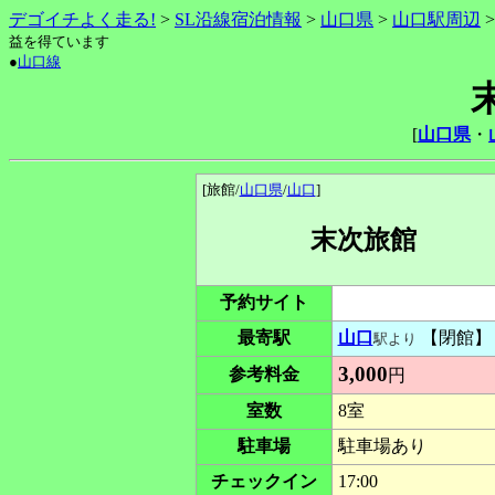
デゴイチよく走る!
>
SL沿線宿泊情報
>
山口県
>
山口駅周辺
益を得ています
●
山口線
[
山口県
・
[旅館/
山口県
/
山口
]
末次旅館
予約サイト
最寄駅
山口
【閉館】
駅より
3,000
参考料金
円
室数
8室
駐車場
駐車場あり
チェックイン
17:00