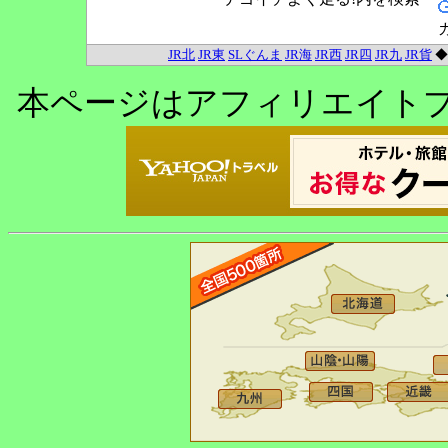
JR北
JR東
SLぐんま
JR海
JR西
JR四
JR九
JR貨
本ページはアフィリエイト