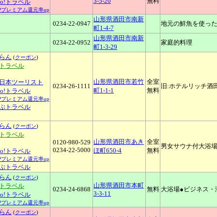
3-5-20
無料
oo!トラベル
YPプレミアム還元率up
山形県酒田市南新
0234-22-0947
地元の鮮魚を使った
町1-4-7
山形県酒田市南新
0234-22-0952
家庭的料理
町1-3-29
らん
(
クーポン
)
天トラベル
山形県酒田市若竹
全室
日本ツーリスト
0234-26-1111
旧:ホテルリッチ酒
町1-1-1
無料
oo!トラベル
YPプレミアム還元率up
ぶトラベル
らん
(
クーポン
)
天トラベル
山形県酒田市あき
全室
0120-980-529
男女サウナ付大浴場
0234-22-5000
ほ町650-4
無料
oo!トラベル
YPプレミアム還元率up
ぶトラベル
らん
(
クーポン
)
山形県酒田市本町
天トラベル
0234-24-6868
無料
大浴場●ビジネス・
3-3-11
oo!トラベル
YPプレミアム還元率up
らん
(
クーポン
)