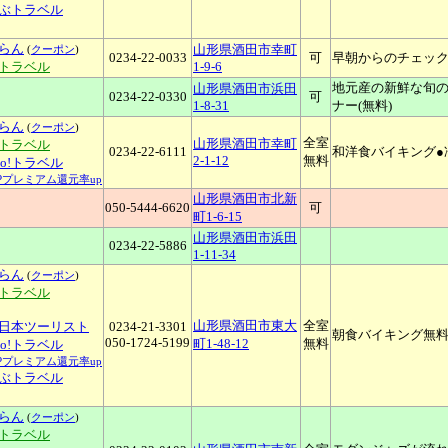
ぶトラベル
らん
山形県酒田市幸町
(
クーポン
)
0234-22-0033
可
早朝からのチェック
天トラベル
1-9-6
地元産の新鮮な旬の
山形県酒田市浜田
0234-22-0330
可
1-8-31
ナー(無料)
らん
(
クーポン
)
全室
山形県酒田市幸町
天トラベル
0234-22-6111
和洋食バイキング●
2-1-12
無料
oo!トラベル
YPプレミアム還元率up
山形県酒田市北新
050-5444-6620
可
町1-6-15
山形県酒田市浜田
0234-22-5886
1-11-34
らん
(
クーポン
)
天トラベル
山形県酒田市東大
全室
日本ツーリスト
0234-21-3301
朝食バイキング無料
050-1724-5199
町1-48-12
無料
oo!トラベル
YPプレミアム還元率up
ぶトラベル
らん
(
クーポン
)
天トラベル