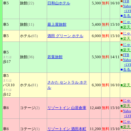
■
JTB
車5
旅館
(22)
日和山ホテル
5,300
無料
16
/10
■
Yah
↑L
■
るる
■
じゃ
車5
旅館
(11)
最上屋旅館
5,400
無料
15
/10
■楽
■
じゃ
車5
ホテル
(65)
酒田
グリーン ホテル
6,000
無料
15
/10
■楽
■
じゃ
■楽
車5
■
JTB
旅館
(36)
若葉旅館
5,500
無料
14
/11
または
■
Yah
歩17
↑L
■
るる
車5
または
さかた
セントラル ホテ
バス10
ホテル
(81)
6,300
無料
16
/10
■楽
ル
または
歩12
■
じゃ
■楽
車6
コテージ
(2)
リゾートイン
山居倉庫
12,440
無料
15
/10
■
Yah
↑L
■
じゃ
■楽
車6
コテージ
(1)
リゾートイン
酒田本町
11,200
無料
15
/10