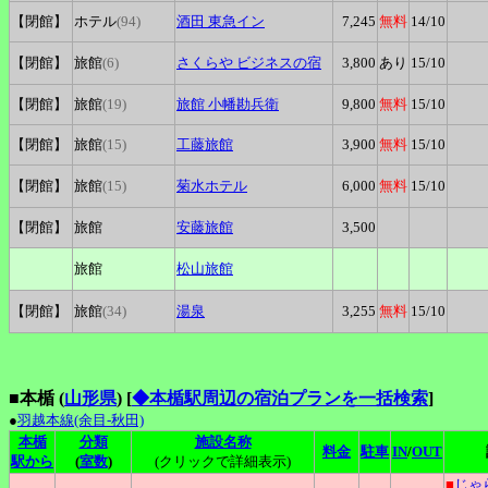
【閉館】
ホテル
(94)
酒田
東急イン
7,245
無料
14
/10
【閉館】
旅館
(6)
さくらや
ビジネスの宿
3,800
あり
15
/10
【閉館】
旅館
(19)
旅館
小幡勘兵衛
9,800
無料
15
/10
【閉館】
旅館
(15)
工藤旅館
3,900
無料
15
/10
【閉館】
旅館
(15)
菊水ホテル
6,000
無料
15
/10
【閉館】
旅館
安藤旅館
3,500
旅館
松山旅館
【閉館】
旅館
(34)
湯泉
3,255
無料
15
/10
■本楯 (
山形県
)
[
◆本楯駅周辺の宿泊プランを一括検索
]
●
羽越本線(余目-秋田)
本楯
分類
施設名称
料金
駐車
IN
/
OUT
駅から
(
室数
)
(クリックで詳細表示)
■
じゃ