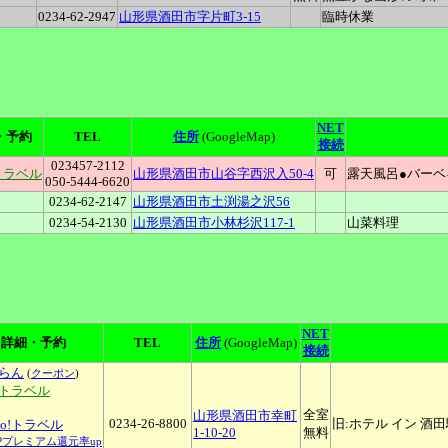
0234-62-2947
山形県酒田市字片町3-15
臨時休業
NET
・予約
TEL
住所
(GoogleMap)
接続
023457-2112
トラベル
山形県酒田市山谷字西沢入50-4
可
露天風呂●バーベ
050-5444-6620
0234-62-2147
山形県酒田市土渕湯之沢56
0234-54-2130
山形県酒田市小林杉沢117-1
山菜料理
NET
詳細・予約
TEL
住所
(GoogleMap)
接続
らん
(
クーポン
)
天トラベル
全室
山形県酒田市幸町
0234-26-8800
旧:ホテル イン 酒
oo!トラベル
1-10-20
無料
YPプレミアム還元率up