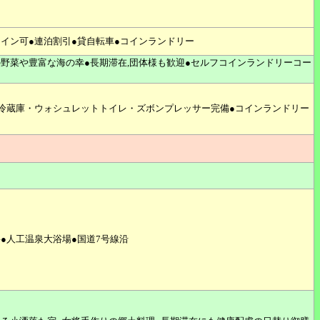
イン可●連泊割引●貸自転車●コインランドリー
野菜や豊富な海の幸●長期滞在,団体様も歓迎●セルフコインランドリーコー
冷蔵庫・ウォシュレットトイレ・ズボンプレッサー完備●コインランドリー
●人工温泉大浴場●国道7号線沿