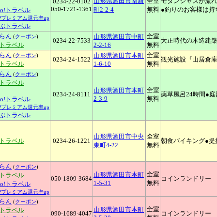
山形県酒田市南新
全室
モダンジャズが流れ
0234-22-0102
050-1721-1361
町2-2-4
無料
●釣りのお客様は持
oo!トラベル
YPプレミアム還元率up
ぶトラベル
らん
全室
山形県酒田市中町
(
クーポン
)
0234-22-7533
大正時代の木造建
天トラベル
2-2-16
無料
らん
全室
山形県酒田市本町
(
クーポン
)
0234-24-1522
観光施設『山居倉庫
天トラベル
1-6-10
無料
らん
(
クーポン
)
天トラベル
全室
山形県酒田市本町
0234-24-8111
薬草風呂24時間●
2-3-9
無料
oo!トラベル
YPプレミアム還元率up
ぶトラベル
山形県酒田市中央
全室
天トラベル
0234-26-1221
朝食バイキング●提
東町4-22
無料
らん
(
クーポン
)
全室
山形県酒田市本町
天トラベル
050-1809-3684
コインランドリー
1-5-31
無料
oo!トラベル
YPプレミアム還元率up
らん
(
クーポン
)
全室
山形県酒田市本町
天トラベル
090-1689-4047
コインランドリー