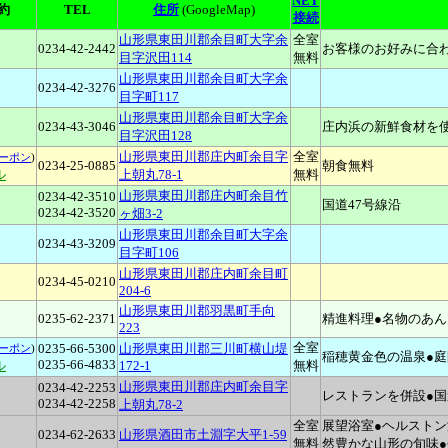
NET
約
TEL
住所
(GoogleMap)
接続
山形県東田川郡余目町大字余
全室
0234-42-2442
お客様のお好みに合
目字沢田114
無料
山形県東田川郡余目町大字余
0234-42-3276
目字町117
山形県東田川郡余目町大字余
0234-43-3046
庄内浜の新鮮食材を
目字沢田128
山形県東田川郡庄内町余目字
全室
ーポン
)
0234-25-0885
朝食無料
ル
上朝丸78-1
無料
山形県東田川郡庄内町余目竹
0234-42-3510
国道47号線沿
0234-42-3520
ヶ畑3-2
山形県東田川郡余目町大字余
0234-43-3209
目字町106
山形県東田川郡庄内町余目町
0234-45-0210
204-6
山形県東田川郡羽黒町手向
0235-62-2371
精進料理●名物のあ
223
全室
0235-66-5300
山形県東田川郡三川町横山堤
ーポン
)
稲穂黄金色の温泉●
0235-66-4833
ル
172-1
無料
山形県東田川郡庄内町余目字
0234-42-2253
レストランを併設●国
0234-42-2258
上朝丸78-2
全室
展望浴室●ヘルストン
0234-62-2633
山形県酒田市土淵字大平1-59
無料
然豊かな山形の旬味●