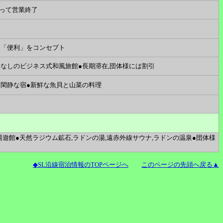
をもって営業終了
」「便利」をコンセプト
なしのビジネス式和風旅館●長期滞在,団体様には割引
閑静な宿●新鮮な魚貝と山菜の料理
湯遊館●天然ラジウム鉱石,ラドンの湯,遠赤外線サウナ,ラドンの温泉●団体様
◆SL沿線宿泊情報のTOPページへ
このページの先頭へ戻る▲