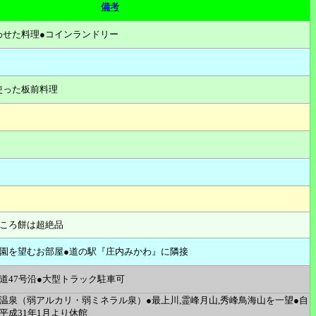
備考
わせた料理●コインランドリー
使った板前料理
んころ餅は超絶品
庭園を望むお部屋●道の駅『庄内みかわ』に隣接
道47号沿●大型トラック駐車可
温泉（弱アルカリ・弱ミネラル泉）●最上川,霊峰月山,秀峰鳥海山を一望●自
平成31年1月より休館