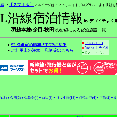
沿線
>
【スマホ版】
> 本ページはアフィリエイトプログラムによる収益を
SL沿線宿泊情報
by デゴイチよく
羽越本線(余目-秋田)
の沿線にある宿泊施設一覧
■
じゃらんnet
●
SL沿線宿泊情報のTOPに戻る
■
Yahoo!トラベル
●
ご利用上の注意、凡例等はこちら
■楽天トラベル
18)
▼金浦(3)
▼仁賀保(4)
▼西目(3)
▼羽後本荘(18)
▼羽後岩谷(4)
▼下浜(2)
▼新