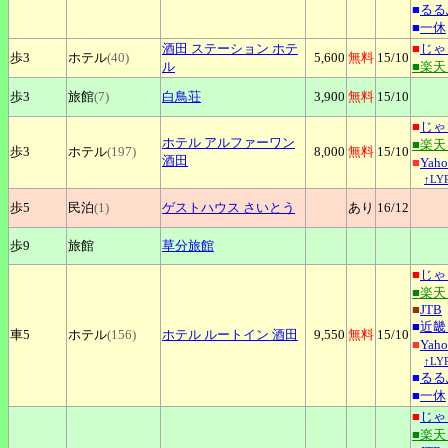
■
るる
■
一休
酒田
ステーション ホテ
■
じゃ
歩3
ホテル
(40)
5,600
無料
15
/10
ル
■楽
歩3
旅館
(7)
白鳥荘
3,900
無料
15
/10
■
じゃ
ホテル
アルファーワン
■楽
歩3
ホテル
(197)
8,000
無料
15
/10
酒田
■
Yah
↑L
歩5
民泊
(1)
ゲストハウス
さいとう
あり
16
/12
歩9
旅館
草分旅館
■
じゃ
■楽
■
JTB
■
近畿
車5
ホテル
(156)
ホテル
ルートイン 酒田
9,550
無料
15
/10
■
Yah
↑L
■
るる
■
一休
■
じゃ
■楽