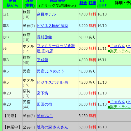
余目
分類
施設名称
IN
料金
駐車
詳細・予
/
OUT
駅から
(
室数
)
(クリックで詳細表示)
旅館
歩1
余目ホテル
4,400
無料
16
/10
(10)
車3
民宿
(7)
ビジネス民宿
源助
3,200
無料
16
/10
旅館
歩3
長村旅館
6,000
あり
(10)
ファミリーロッジ旅籠
■
じゃらん
ホテル
(
ク
歩
6,600
無料
15
/11
(12)
屋
庄内店
■楽天トラベ
旅館
車3
平成館
4,800
無料
16
/11
(48)
車5
民宿
民宿
ふきのとう
4,000
あり
ホテル
車5
ビジネスホテル
泉
4,800
あり
15
/10
(15)
宿坊
車20
宮下坊
8,500
無料
15
/10
(13)
■
じゃらん
民宿
(
ク
車20
田田の宿
6,000
無料
15
/10
(44)
■楽天トラベ
【閉館】
民宿
(8)
民宿
ふじ
5,250
無料
【休業中】
公共
(8)
眺海の森
さんさん
5,500
無料
16
/10