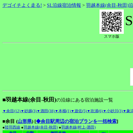
デゴイチよく走る!
>
SL沿線宿泊情報
>
羽越本線(余目-秋田)
スマホ版
■羽越本線(余目-秋田)
の沿線にある宿泊施設一覧
▼余目(12)
▼砂越(3)
▼酒田(38)
▼本楯(1)
▼遊佐(5)
▼吹浦(6)
▼小砂川(3)
▼象潟(
■余目 (
山形県
)
[
◆余目駅周辺の宿泊プランを一括検索
]
●
陸羽西線
●
羽越本線(余目-秋田)
●
羽越本線(村上-酒田)