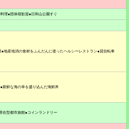
料理●団体様歓迎●日和山公園すぐ
田●地産地消の食材をふんだんに使ったヘルシーレストラン●貸自転車
●新鮮な海の幸を盛り込んだ海鮮丼
滞在型都市旅館●コインランドリー