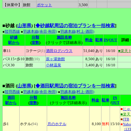
【休業中】
旅館
ポケット
3,500
■砂越 (
山形県
)
[
◆砂越駅周辺の宿泊プランを一括検索
]
●
陸羽西線
●
羽越本線(余目-秋田)
●
羽越本線(村上-酒田)
砂越
分類
施設名称
料金
駐車
IN
/
OUT
詳細
駅から
(
室数
)
(クリックで詳細表示)
車11
コテージ
(1)
酒田ログハウス
51,040
あり
16
/10
■楽天
バス15+
歩10
旅館
(10)
辰ヶ湯旅館
8,500
あり
16
/10
バス30
旅館
小林温泉
3,400
あり
16
/10
■酒田 (
山形県
)
[
◆酒田駅周辺の宿泊プランを一括検索
]
●
陸羽西線
●
羽越本線(余目-秋田)
●
羽越本線(村上-酒田)
酒田
分類
施設名称
IN
料金
駐車
/
OUT
駅から
(
室数
)
(クリックで詳細表示)
■
じゃ
■楽
■
JTB
歩1
ホテル
(94)
月のホテル
8,100
無料
15
/10
■
Yah
↑L