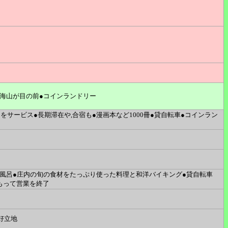
鳥海山が目の前●コインランドリー
をサービス●長期滞在や,合宿も●漫画本など1000冊●貸自転車●コインラン
天風呂●庄内の旬の食材をたっぷり使った料理と和洋バイキング●貸自転車
日をもって営業を終了
好立地