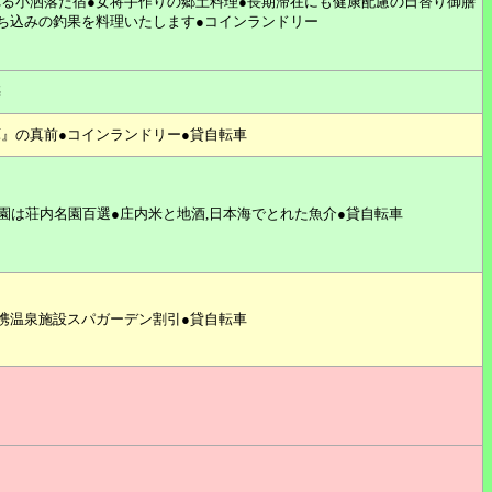
る小洒落た宿●女将手作りの郷土料理●長期滞在にも健康配慮の日替り御膳
ち込みの釣果を料理いたします●コインランドリー
築
』の真前●コインランドリー●貸自転車
庭園は荘内名園百選●庄内米と地酒,日本海でとれた魚介●貸自転車
携温泉施設スパガーデン割引●貸自転車