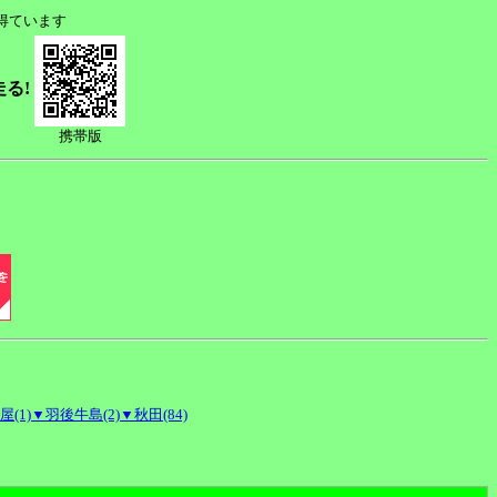
得ています
走る!
携帯版
屋(1)
▼羽後牛島(2)
▼秋田(84)