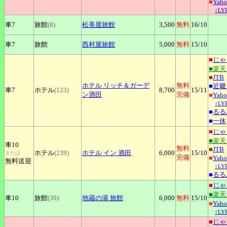
■
Yah
↑L
車7
旅館
(8)
松美屋旅館
3,500
無料
16
/10
車7
旅館
西村屋旅館
5,000
無料
15
/10
■
じゃ
■楽
■
JTB
ホテル
リッチ＆ガーデ
無料
■
近畿
車7
ホテル
(123)
8,700
15
/11
ン酒田
完備
■
Yah
↑L
■
るる
■
一休
■
じゃ
■楽
車10
無料
■
JTB
ホテル
(239)
ホテル
イン 酒田
6,000
15
/10
または
完備
■
Yah
無料送迎
↑L
■
るる
■
じゃ
■楽
車10
旅館
(30)
地蔵の湯
旅館
6,000
無料
15
/10
■
Yah
↑L
■
じゃ