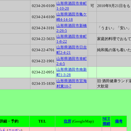
山形県酒田市幸町
0234-26-0109
可
2010年9月21日
1-10-20
山形県酒田市亀ケ
0234-24-6100
崎4-14-18
山形県酒田市新橋
0234-24-3191
「うまい」「安い
2-26-5
山形県酒田市幸町
0234-22-5633
家庭的料理でおもて
1-8-22
山形県酒田市日吉
0234-22-4701
純和風の落ち着いた
町2-4-21
山形県酒田市幸町
0234-22-1901
2-4-5
山形県酒田市南新
0234-22-0951
町1-3-28
山形県酒田市宮海
旧:酒田健康ランド
0234-35-1830
村東10-7
大歓迎
NET
詳細・予約
TEL
住所
(GoogleMap)
備考
接続
らん
(
クーポン
)