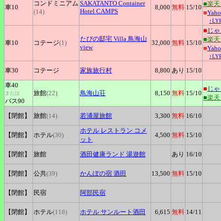
コンドミニアム
SAKATANTO
Container
■楽
車10
8,000
無料
15
/10
Hotel CAMPS
(14)
■
Yah
↑L
■
じゃ
たびの邸宅
Villa 鳥海山
■楽
車10
コテージ
(1)
32,000
無料
15
/10
view
■
Yah
↑L
車30
コテージ
家族旅行村
8,800
あり
15
/10
車40
■
じゃ
旅館
(22)
鳥海山荘
8,150
無料
15
/10
または
■楽
バス90
【閉館】
旅館
(14)
若浦屋旅館
3,300
無料
16
/10
ホテル
レストラン コメ
【閉館】
ホテル
(30)
4,500
無料
15
/10
ット
【閉館】
旅館
酒田健康ランド
湯遊館
あり
16
/10
【閉館】
公共
(39)
かんぽの宿
酒田
13,500
無料
15
/10
【閉館】
民宿
阿部民宿
【閉館】
ホテル
(118)
ホテル
サンルート酒田
6,615
無料
14
/11