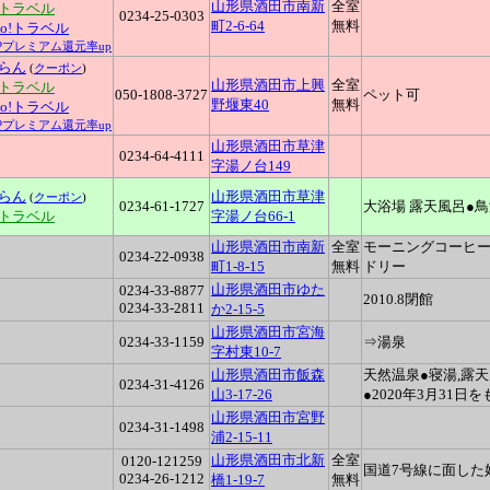
山形県酒田市南新
全室
天トラベル
0234-25-0303
町2-6-64
無料
oo!トラベル
YPプレミアム還元率up
らん
(
クーポン
)
山形県酒田市上興
全室
天トラベル
050-1808-3727
ペット可
野堰東40
無料
oo!トラベル
YPプレミアム還元率up
山形県酒田市草津
0234-64-4111
字湯ノ台149
らん
山形県酒田市草津
(
クーポン
)
0234-61-1727
大浴場 露天風呂●
天トラベル
字湯ノ台66-1
山形県酒田市南新
全室
モーニングコーヒー
0234-22-0938
町1-8-15
無料
ドリー
山形県酒田市ゆた
0234-33-8877
2010.8閉館
0234-33-2811
か2-15-5
山形県酒田市宮海
0234-33-1159
⇒湯泉
字村東10-7
山形県酒田市飯森
天然温泉●寝湯,露
0234-31-4126
山3-17-26
●2020年3月31
山形県酒田市宮野
0234-31-1498
浦2-15-11
山形県酒田市北新
全室
0120-121259
国道7号線に面した
0234-26-1212
橋1-19-7
無料