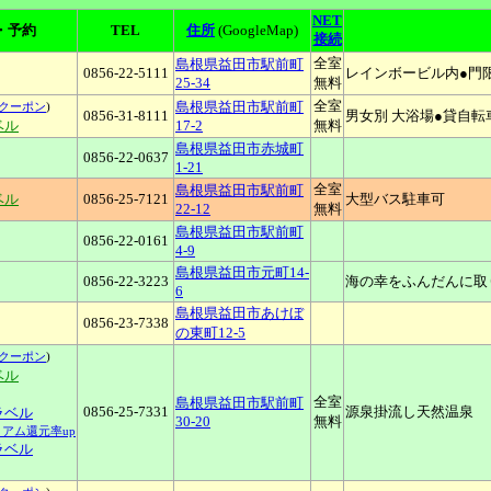
NET
・予約
TEL
住所
(GoogleMap)
接続
全室
島根県益田市駅前町
0856-22-5111
レインボービル内●門
25-34
無料
全室
島根県益田市駅前町
クーポン
)
0856-31-8111
男女別 大浴場●貸自転
ベル
17-2
無料
島根県益田市赤城町
0856-22-0637
1-21
全室
島根県益田市駅前町
ベル
0856-25-7121
大型バス駐車可
22-12
無料
島根県益田市駅前町
0856-22-0161
4-9
島根県益田市元町14-
0856-22-3223
海の幸をふんだんに取
6
島根県益田市あけぼ
0856-23-7338
の東町12-5
クーポン
)
ベル
全室
島根県益田市駅前町
0856-25-7331
源泉掛流し天然温泉
トラベル
30-20
無料
ミアム還元率up
ラベル