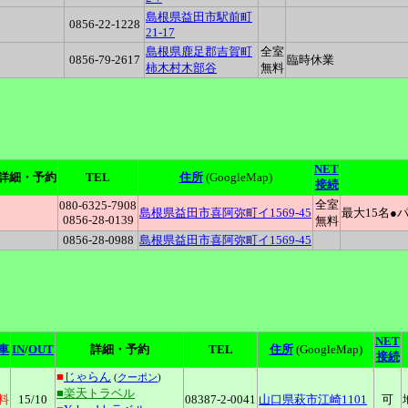
島根県益田市駅前町
0856-22-1228
21-17
島根県鹿足郡吉賀町
全室
0856-79-2617
臨時休業
柿木村木部谷
無料
NET
詳細・予約
TEL
住所
(GoogleMap)
接続
全室
080-6325-7908
島根県益田市喜阿弥町イ1569-45
最大15名●
0856-28-0139
無料
0856-28-0988
島根県益田市喜阿弥町イ1569-45
NET
車
IN
/
OUT
詳細・予約
TEL
住所
(GoogleMap)
接続
■
じゃらん
(
クーポン
)
■楽天トラベル
料
15
/10
08387-2-0041
山口県萩市江崎1101
可