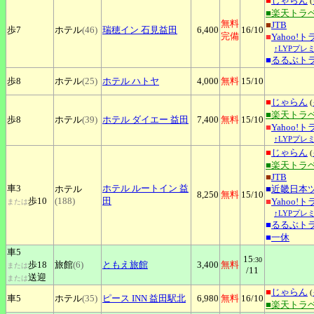
■
じゃらん
(
■楽天トラ
無料
■
JTB
歩7
ホテル
(46)
瑞穂イン
石見益田
6,400
16
/10
完備
■
Yahoo!
↑LYPプレ
■
るるぶト
歩8
ホテル
(25)
ホテル
ハトヤ
4,000
無料
15
/10
■
じゃらん
(
■楽天トラ
歩8
ホテル
(39)
ホテル
ダイエー 益田
7,400
無料
15
/10
■
Yahoo!
↑LYPプレ
■
じゃらん
(
■楽天トラ
■
JTB
車3
ホテル
ルートイン 益
ホテル
■
近畿日本
8,250
無料
15
/10
歩10
(188)
田
■
Yahoo!
または
↑LYPプレ
■
るるぶト
■
一休
車5
15
:30
歩18
旅館
(6)
ともえ旅館
3,400
無料
または
/11
送迎
または
■
じゃらん
(
車5
ホテル
(35)
ピース
INN 益田駅北
6,980
無料
16
/10
■楽天トラ