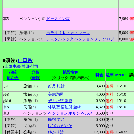
車5
ペンション
(10)
ピースイン萩
7,980
無
【閉館】
旅館
(10)
ホテル
ミレ
・オ
・マーレ
5,000
無
【閉館】
ペンション
(3)
ノスタルジック
ペンション アンソロジー
8,000
無
■須佐 (
山口県
)
●
山陰本線(益田-門司)
須佐
分類
施設名称
料金
駐車
IN
/
OUT
詳
駅から
(
室数
)
(クリックで詳細表示)
歩1
旅館
(16)
好月
旅館
8,400
無料
15
/10
歩8
旅館
(10)
美志満屋
4,000
無料
15
/10
歩16
旅館
(11)
好月旅館
別館
6,300
無料
15
/10
車5
民宿
(2)
体験型
宿泊所 遊縁
4,320
無料
16
/10
車8
ペンション
(5)
ペンション
ホルン ヘルス
8,500
あり
【閉館】
民宿
(11)
民宿
すさ
6,300
あり
【閉館】
民宿
(8)
民宿
ながいそ
6,000
あり
【休業中】
公共
(7)
ゆかり館
12,800
無料
16
/9
:30