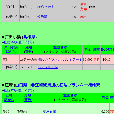
無料
【閉館】
旅館
(11)
旅館
さわえ
3,200
16
/9
完備
【休業中】
旅館
(6)
松乃湯
7,500
無料
■戸田小浜 (
島根県
)
●
山陰本線(益田-門司)
戸田小浜
分類
施設名称
料金
駐車
IN
/
OUT
駅から
(
室数
)
(クリックで詳細表示)
車3
コテージ
(6)
海辺の
ゲストハウス キアーミ
39,900
無料
16
/10
【休業中】
ペンション
ペンション族
■江崎 (
山口県
)
[
◆江崎駅周辺の宿泊プランを一括検索
]
●
山陰本線(益田-門司)
江崎
分類
施設名称
料金
駐
駅から
(
室数
)
(クリックで詳細表示)
歩10
旅館
(4)
小室屋旅館
6,600
無