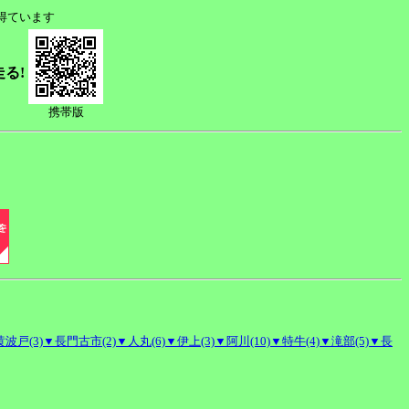
得ています
走る!
携帯版
波戸(3)
▼長門古市(2)
▼人丸(6)
▼伊上(3)
▼阿川(10)
▼特牛(4)
▼滝部(5)
▼長