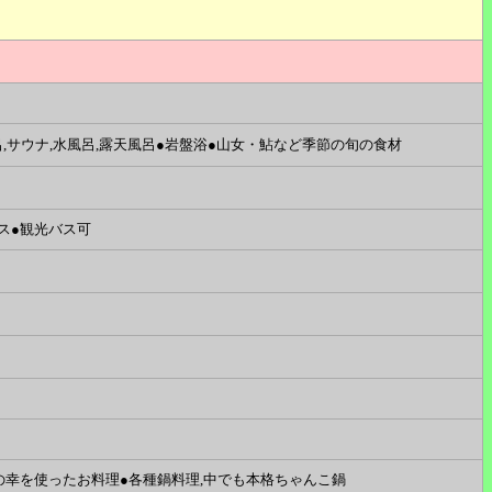
呂,サウナ,水風呂,露天風呂●岩盤浴●山女・鮎など季節の旬の食材
ス●観光バス可
の幸を使ったお料理●各種鍋料理,中でも本格ちゃんこ鍋