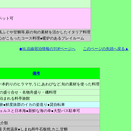
ペット可
真ふぐや甘鯛等,萩の旬の素材を活かしたイタリア料理
心がこもったコース料理●暖炉のあるプレイルーム
◆SL沿線宿泊情報のTOPページへ
このページの先頭へ戻る▲
備考
一本釣りのヒラマサ,うに,あわびなど,旬の素材を使った料理
の盛り合せ・名物舟盛り・磯料理
泊まれる料亭旅館
験●鮮度抜群のイカの姿造り●貸自転車
ェルスと日本海●新鮮な海の幸●大型バス駐車可
魚介類
 天然温泉●しまね和牛石板焼,カニ,甘鯛