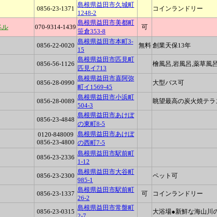
島根県益田市久城町
0856-23-1371
コインランドリー
1248-2
島根県益田市美都町
ベル
070-9314-1439
可
笹倉353-8
島根県益田市本町3-
0856-22-0020
無料
創業天保13年
15
島根県益田市匹見町
0856-56-1126
檜風呂,岩風呂,薬草風
匹見イ713
島根県益田市喜阿弥
0856-28-0990
大型バス可
町イ1569-45
島根県益田市小浜町
0856-28-0089
眺望最高の炭火焼テラ
504-3
島根県益田市あけぼ
0856-23-4848
の東町8-5
島根県益田市あけぼ
0120-848009
0856-23-4800
の西町7-5
島根県益田市駅前町
0856-23-2336
1-12
島根県益田市大谷町
0856-23-2300
ペット可
985-1
島根県益田市駅前町
0856-23-1337
可
コインランドリー
26-2
島根県益田市常盤町
0856-23-0315
大浴場●新鮮な海山川
2-7