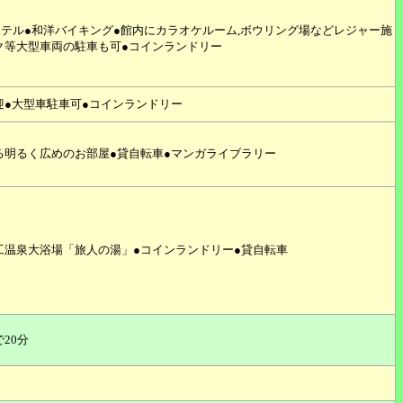
ホテル●和洋バイキング●館内にカラオケルーム,ボウリング場などレジャー施
ック等大型車両の駐車も可●コインランドリー
迎●大型車駐車可●コインランドリー
る明るく広めのお部屋●貸自転車●マンガライブラリー
工温泉大浴場「旅人の湯」●コインランドリー●貸自転車
20分