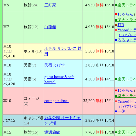
車5
旅館
(24)
三好家
4,950
無料
16
/10
■楽天トラ
■
じゃらん
(
■楽天トラ
■
JTB
車7
旅館
(12)
白龍館
4,950
無料
15
/10
■
Yahoo!
↑LYPプレ
■
るるぶト
車10
ホテル
サンパレス 益
ホテル
(13)
5,500
無料
16
/10
または
田
バス16
車10
民宿
(7)
民宿
えびす
3,850
あり
16
/10
車10
guest
house＆cafe
民宿
(5)
4,500
無料
14
/11
■楽天トラ
または
haretel
バス20
■
じゃらん
(
■楽天トラ
コテージ
車10
cottage
nil/noi
35,200
無料
15
/11
■
Yahoo!
(2)
↑LYPプレ
■
一休
万葉公園
オートキャ
キャンプ場
バス15
3,830
あり
15
/14
(14)
ンプ場
車15
旅館
(15)
渡辺旅館
7,700
無料
15
/10
■楽天トラ