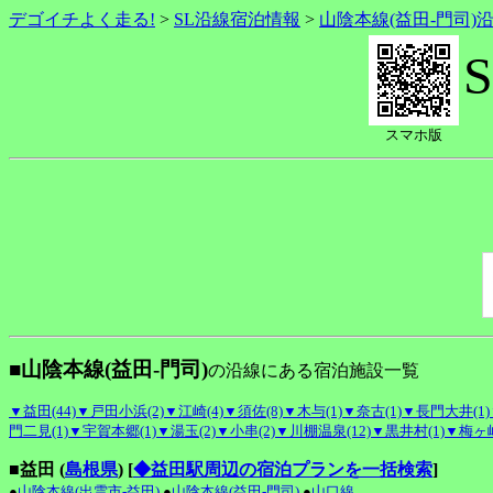
デゴイチよく走る!
>
SL沿線宿泊情報
>
山陰本線(益田-門司)
スマホ版
■山陰本線(益田-門司)
の沿線にある宿泊施設一覧
▼益田(44)
▼戸田小浜(2)
▼江崎(4)
▼須佐(8)
▼木与(1)
▼奈古(1)
▼長門大井(1)
門二見(1)
▼宇賀本郷(1)
▼湯玉(2)
▼小串(2)
▼川棚温泉(12)
▼黒井村(1)
▼梅ヶ峠
■益田 (
島根県
)
[
◆益田駅周辺の宿泊プランを一括検索
]
●
山陰本線(出雲市-益田)
●
山陰本線(益田-門司)
●
山口線