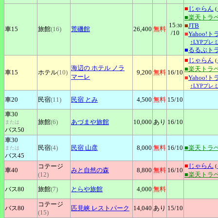
■
じゃらん
(
■楽天トラ
15
■
JTB
:30
車15
旅館
(16)
荒磯館
26,400
無料
/10
■
Yahoo!
↑LYPプレ
■
るるぶト
■
じゃらん
(
海辺の
ホテル ノラ
■楽天トラ
車15
ホテル
(10)
9,200
無料
16
/10
マーレ
■
Yahoo!
↑LYPプレ
車20
民宿
(11)
民宿
とみ
4,500
無料
15
/10
車30
旅館
(6)
あづまや旅館
10,000
あり
16
/10
または
バス50
車30
民宿
(4)
民宿
山彦
8,000
無料
16
/10
■楽天トラ
または
バス45
■
じゃらん
コテージ
(
車40
みと自然の森
8,800
無料
16
/10
(12)
■楽天トラ
バス80
旅館
(7)
とらや旅館
4,000
無料
コテージ
バス80
匹見峡
レストパーク
14,040
あり
15
/10
(15)