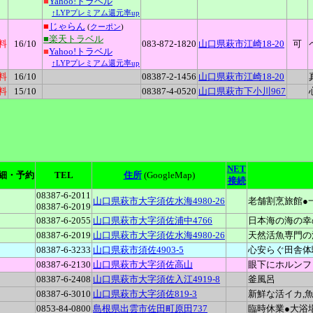
■
Yahoo!トラベル
↑LYPプレミアム還元率up
■
じゃらん
(
クーポン
)
■楽天トラベル
料
16
/10
083-872-1820
山口県萩市江崎18-20
可
■
Yahoo!トラベル
↑LYPプレミアム還元率up
料
16
/10
08387-2-1456
山口県萩市江崎18-20
料
15
/10
08387-4-0520
山口県萩市下小川967
NET
細・予約
TEL
住所
(GoogleMap)
接続
08387-6-2011
山口県萩市大字須佐水海4980-26
老舗割烹旅館●
08387-6-2019
08387-6-2055
山口県萩市大字須佐浦中4766
日本海の海の幸
08387-6-2019
山口県萩市大字須佐水海4980-26
天然活魚専門の
08387-6-3233
山口県萩市須佐4903-5
心安らぐ田舎体
08387-6-2130
山口県萩市大字須佐高山
眼下にホルンフ
08387-6-2408
山口県萩市大字須佐入江4919-8
釜風呂
08387-6-3010
山口県萩市大字須佐819-3
新鮮な活イカ,
0853-84-0800
島根県出雲市佐田町原田737
臨時休業●大浴場