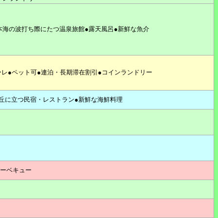
本海の波打ち際にたつ温泉旅館●露天風呂●新鮮な魚介
ーレ●ペット可●連泊・長期滞在割引●コインランドリー
丘に立つ民宿・レストラン●新鮮な海鮮料理
バーベキュー