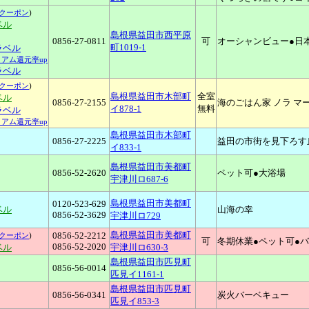
クーポン
)
ベル
島根県益田市西平原
0856-27-0811
可
オーシャンビュー●日
町1019-1
トラベル
ミアム還元率up
ラベル
クーポン
)
島根県益田市木部町
全室
ベル
0856-27-2155
海のごはん家 ノラ マ
イ878-1
無料
トラベル
ミアム還元率up
島根県益田市木部町
0856-27-2225
益田の市街を見下ろす
イ833-1
島根県益田市美都町
0856-52-2620
ペット可●大浴場
宇津川ロ687-6
島根県益田市美都町
0120-523-629
ベル
山海の幸
0856-52-3629
宇津川ロ729
島根県益田市美都町
0856-52-2212
クーポン
)
可
冬期休業●ペット可●
0856-52-2020
ベル
宇津川ロ630-3
島根県益田市匹見町
0856-56-0014
匹見イ1161-1
島根県益田市匹見町
0856-56-0341
炭火バーベキュー
匹見イ853-3