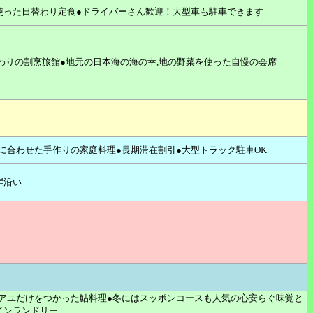
使った日替わり定食●ドライバーさん歓迎！大型車も駐車できます
だわりの割烹旅館●地元の日本海の海の幸,地の野菜を使った自慢の会席
に合わせた手作りの家庭料理●長期滞在割引●大型トラック駐車OK
岸沿い
アユだけをつかった鮎料理●冬にはスッポンコースも人気の心安らぐ味覚と
インランドリー