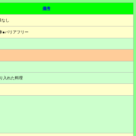
備考
限なし
車●バリアフリー
り入れた料理