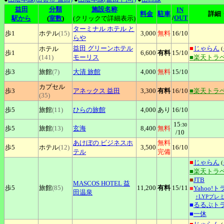
益田
分類
施設名称
IN
料金
駐車
詳細
/
OUT
駅から
(
室数
)
(クリックで詳細表示)
ターミナル
ホテル と
歩1
ホテル
(15)
3,000
無料
16
/10
らや
益田
グリーンホテル
■
じゃらん
ホテル
(
歩1
6,600
有料
15
/10
(141)
モーリス
■楽天トラ
歩3
旅館
(7)
大清
旅館
4,000
無料
15
/10
カプセル
歩3
アネックス
益田
3,300
有料
16
/10
■楽天トラ
(35)
歩5
旅館
(11)
ひらの旅館
4,000
あり
16
/10
15
:30
歩5
旅館
(13)
玄海
8,400
無料
/10
あけぼの
ビジネスホ
無料
歩5
ホテル
(12)
3,500
16
/10
テル
完備
■
じゃらん
(
■楽天トラ
■
JTB
MASCOS
HOTEL 益
歩5
旅館
(85)
11,200
有料
15
/11
■
Yahoo!
田温泉
↑LYPプレ
■
るるぶト
■
一休