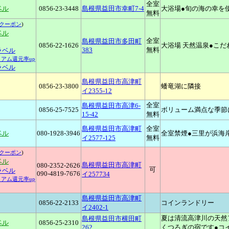
全室
ベル
0856-23-3448
島根県益田市幸町7-4
大浴場●旬の海の幸を
無料
クーポン
)
ベル
全室
島根県益田市多田町
0856-22-1626
大浴場 天然温泉●こ
383
無料
トラベル
ミアム還元率up
ラベル
島根県益田市高津町
0856-23-3800
蟠竜湖に隣接
イ2355-12
全室
島根県益田市高津6-
0856-25-7525
ボリューム満点な季節
15-42
無料
島根県益田市高津町
全室
ベル
080-1928-3946
全室禁煙●三里が浜海
イ2577-125
無料
クーポン
)
ベル
島根県益田市高津町
080-2352-2626
可
トラベル
090-4819-7676
イ257734
ミアム還元率up
島根県益田市高津町
0856-22-2133
コインランドリー
イ2402-1
夏は清流高津川の天然
島根県益田市横田町
ベル
0856-25-2310
262
くつろぎの宿です●コ