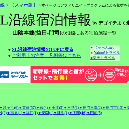
沿線
>
【スマホ版】
> 本ページはアフィリエイトプログラムによる収益を
SL沿線宿泊情報
by デゴイチよく
山陰本線(益田-門司)
の沿線にある宿泊施設一覧
■
じゃらんnet
●
SL沿線宿泊情報のTOPに戻る
■
Yahoo!トラベル
●
ご利用上の注意、凡例等はこちら
■楽天トラベル
▼越ヶ浜(6)
▼東萩(57)
▼萩(4)
▼玉江(5)
▼三見(1)
▼長門三隅(2)
▼長門市(13)
▼黄
(2)
▼吉見(1)
▼福江(1)
▼安岡(1)
▼幡生(1)
▼下関(46)
▼門司(5)