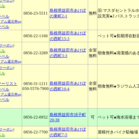
クーポン
)
ベル
島根県益田市あけぼ
旧:マスダセントラル
0856-23-5511
無料
の東町2-1
設充実●2.バス,トラ
トラベル
ミアム還元率up
ラベル
島根県益田市あけぼ
0856-22-1166
ペット可●長期滞在歓
の西町15-3
クーポン
)
島根県益田市あけぼ
全室
ベル
0856-22-3289
朝食無料●清潔感のあ
の西町3-3
無料
トラベル
ミアム還元率up
クーポン
)
ベル
島根県益田市あけぼ
全室
ツーリスト
0856-31-1211
朝食無料●ラジウム人
050-5576-7900
の西町10-4
無料
トラベル
ミアム還元率up
ラベル
島根県益田市須子町
0856-22-0952
可
ペット可●海水浴場まで
20-38
島根県益田市あけぼ
クーポン
)
0856-22-7700
屋根付きバイク駐輪場
ベル
の西町7-5