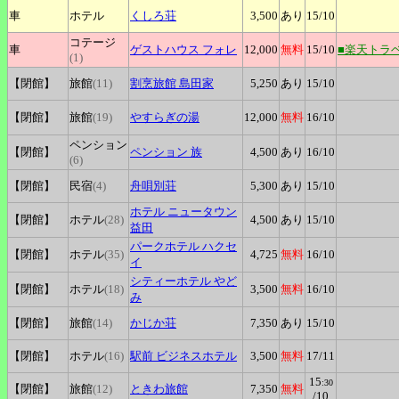
車
ホテル
くしろ荘
3,500
あり
15
/10
コテージ
車
ゲストハウス
フォレ
12,000
無料
15
/10
■楽天トラ
(1)
【閉館】
旅館
(11)
割烹旅館
島田家
5,250
あり
15
/10
【閉館】
旅館
(19)
やすらぎの湯
12,000
無料
16
/10
ペンション
【閉館】
ペンション
族
4,500
あり
16
/10
(6)
【閉館】
民宿
(4)
舟唄別荘
5,300
あり
15
/10
ホテル
ニュータウン
【閉館】
ホテル
(28)
4,500
あり
15
/10
益田
パークホテル
ハクセ
【閉館】
ホテル
(35)
4,725
無料
16
/10
イ
シティーホテル
やど
【閉館】
ホテル
(18)
3,500
無料
16
/10
み
【閉館】
旅館
(14)
かじか荘
7,350
あり
15
/10
【閉館】
ホテル
(16)
駅前
ビジネスホテル
3,500
無料
17
/11
15
:30
【閉館】
旅館
(12)
ときわ旅館
7,350
無料
/10