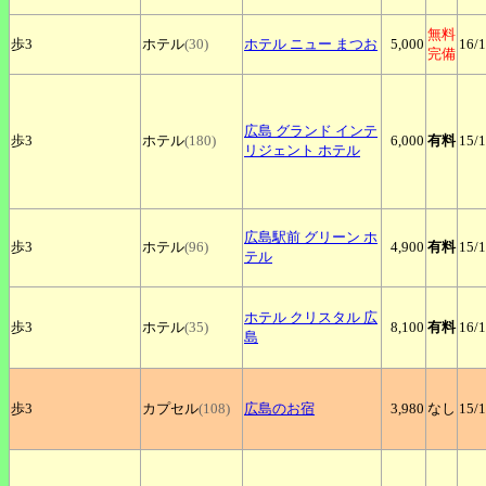
無料
歩3
ホテル
(30)
ホテル
ニュー まつお
5,000
16
/
完備
広島
グランド インテ
歩3
ホテル
(180)
6,000
有料
15
/
リジェント ホテル
広島駅前
グリーン ホ
歩3
ホテル
(96)
4,900
有料
15
/
テル
ホテル
クリスタル 広
歩3
ホテル
(35)
8,100
有料
16
/
島
歩3
カプセル
(108)
広島のお宿
3,980
なし
15
/