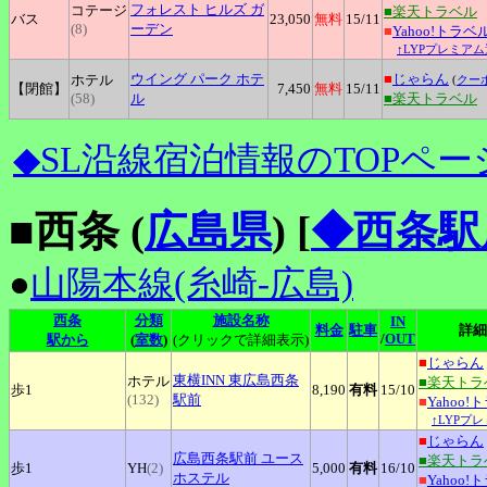
フォレスト
ヒルズ ガ
コテージ
■楽天トラベル
バス
23,050
無料
15
/11
(8)
ーデン
■
Yahoo!トラベ
↑LYPプレミアム
ウイング
パーク ホテ
■
じゃらん
ホテル
(
クー
【閉館】
7,450
無料
15
/11
(58)
ル
■楽天トラベル
◆SL沿線宿泊情報のTOPペー
■西条 (
広島県
)
[
◆西条駅
●
山陽本線(糸崎-広島)
西条
分類
施設名称
IN
料金
駐車
詳細
/
OUT
駅から
(
室数
)
(クリックで詳細表示)
■
じゃらん
東横INN
東広島西条
ホテル
■楽天トラ
歩1
8,190
有料
15
/10
(132)
駅前
■
Yahoo!
↑LYPプ
■
じゃらん
広島西条駅前
ユース
■楽天トラ
歩1
YH
(2)
5,000
有料
16
/10
ホステル
■
Yahoo!