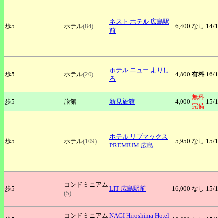
ネスト
ホテル 広島駅
歩5
ホテル
(84)
6,400
なし
14
/
前
ホテル
ニュー よりし
歩5
ホテル
(20)
4,800
有料
16
/
ろ
無料
歩5
旅館
新見旅館
4,000
15
/
完備
ホテル
リブマックス
歩5
ホテル
(109)
5,950
なし
15
/
PREMIUM 広島
コンドミニアム
歩5
LIT
広島駅前
16,000
なし
15
/
(5)
コンドミニアム
NAGI
Hiroshima Hotel