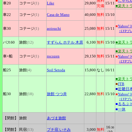
無料
■
じゃら
車20
コテージ
(1)
Like
29,800
15
/11
完備
■楽天ト
車22
コテージ
(1)
Casa
de Mano
40,600
無料
15
/10
■
Yahoo
車30
コテージ
(1)
aoiouchi
25,080
無料
15
/11
↑LYP
バス60
旅館
(12)
すずらん
ホテル 木原
6,100
無料
15
/10
■楽天ト
■楽天ト
車+
船
コテージ
(1)
rocozen
29,150
無料
15
/11
■
Yahoo
↑LYP
船25
旅館
(4)
Soil
Setoda
15,800
なし
16
/11
■楽天ト
■
JTB
■
近畿日
船30
旅館
(18)
旅館
つつ井
22,880
無料
15
/10
■
Yahoo
↑LYP
■
るるぶ
■
一休
【閉館】
旅館
あづま旅館
16
:30
【閉館】
民宿
(13)
プチ宿
いそみ
3,000
無料
/10