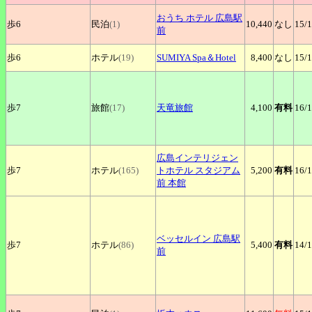
おうち
ホテル 広島駅
歩6
民泊
(1)
10,440
なし
15
/
前
歩6
ホテル
(19)
SUMIYA
Spa＆Hotel
8,400
なし
15
/
歩7
旅館
(17)
天竜旅館
4,100
有料
16
/
広島インテリジェン
歩7
ホテル
(165)
トホテル
スタジアム
5,200
有料
16
/
前 本館
ベッセルイン
広島駅
歩7
ホテル
(86)
5,400
有料
14
/
前