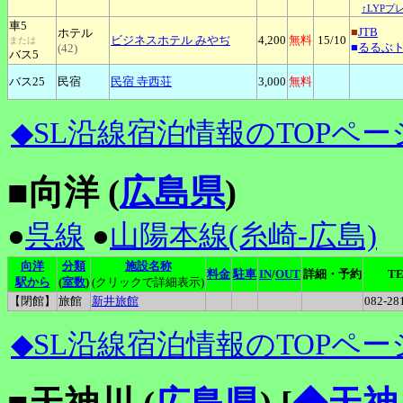
↑LYPプ
車5
■
JTB
ホテル
ビジネスホテル
みやぢ
4,200
無料
15
/10
または
■
るるぶ
(42)
バス5
バス25
民宿
民宿
寺西荘
3,000
無料
◆SL沿線宿泊情報のTOPペー
■向洋 (
広島県
)
●
呉線
●
山陽本線(糸崎-広島)
向洋
分類
施設名称
料金
駐車
IN
/
OUT
詳細・予約
T
駅から
(
室数
)
(クリックで詳細表示)
【閉館】
旅館
新井旅館
082-28
◆SL沿線宿泊情報のTOPペー