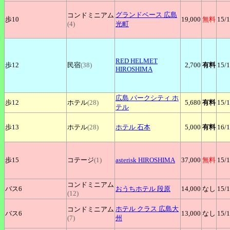
グランドベース
広島
コンドミニアム
歩10
19,000
無料
15
/
(4)
光町
RED
HELMET
歩12
民宿
(38)
2,700
有料
15
/
HIROSHIMA
広島
パークシティ ホ
歩12
ホテル
(28)
5,680
有料
15
/
テル
歩13
ホテル
(28)
ホテル
石本
5,000
有料
16
/
歩15
コテージ
(1)
asterisk
HIROSHIMA
37,000
無料
15
/
コンドミニアム
バス6
おうちホテル
段原
14,000
なし
15
/
(12)
ホテル
クラス 広島大
コンドミニアム
バス6
13,000
なし
15
/
(7)
州