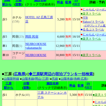
糸崎
分類
施設名称
IN
料金
駐車
詳細・予約
/
OUT
駅から
(
室数
)
(クリックで詳細表示)
■
じゃらん
(
クーポ
■楽天トラベル
HOTEL
AZ 広島三原
ホテル
■
JTB
歩5
5,280
無料
15
/10
(158)
店
■
Yahoo!トラベル
↑LYPプレミアム還
■
るるぶトラベル
■
じゃらん
(
クーポ
歩5
民宿
(23)
岡田
民宿
6,600
無料
16
/10
■楽天トラベル
NEJIRO
HOUSE
車1
民宿
(1)
12,960
無料
15
/11
yakatamachi
コテージ
車10
NEJIRO
HOUSE
30,800
無料
15
/11
■楽天トラベル
(1)
■三原 (
広島県
)
[
◆三原駅周辺の宿泊プランを一括検索
]
●
山陽新幹線
●
山陽本線(岡山-三原)
●
呉線
●
山陽本線(糸崎-広島)
三原
分類
施設名称
IN
料金
駐車
詳
/
OUT
駅から
(
室数
)
(クリックで詳細表示)
三原
ステーション ホ
歩1
ホテル
(48)
5,300
無料
15
/10
■楽天ト
テル
■
じゃら