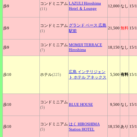
LAZULI
Hiroshima
コンドミニアム
歩9
12,000
なし
15
/
Hotel ＆ Lounge
(11)
グランド
ベース 広島
コンドミニアム
歩9
21,500
無料
15
/
(1)
駅前
コンドミニアム
MOMIJI
TERRACE
歩9
18,150
なし
15
/
Hiroshima
(7)
広島
インテリジェン
歩10
ホテル
(225)
5,500
有料
15
/
ト ホテル アネックス
コンドミニアム
歩10
BLUE
HOUSE
9,500
なし
15
/
(5)
コンドミニアム
はく
HIROSHIMA
歩10
18,150
あり
15
/
(5)
Station HOTEL