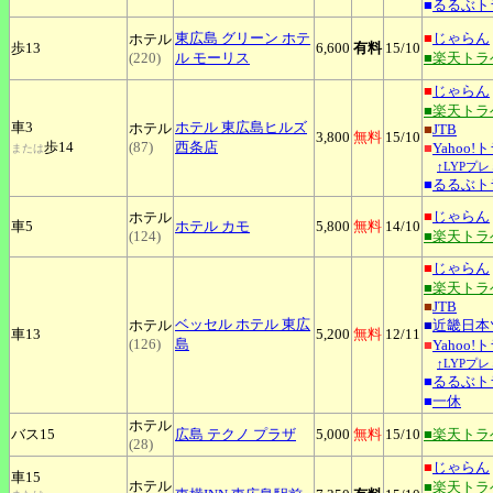
■
るるぶト
東広島
グリーン ホテ
■
じゃらん
ホテル
歩13
6,600
有料
15
/10
(220)
ル モーリス
■楽天トラ
■
じゃらん
■楽天トラ
車3
ホテル
東広島ヒルズ
ホテル
■
JTB
3,800
無料
15
/10
歩14
(87)
西条店
■
Yahoo!
または
↑LYPプ
■
るるぶト
■
じゃらん
ホテル
車5
ホテル
カモ
5,800
無料
14
/10
(124)
■楽天トラ
■
じゃらん
■楽天トラ
■
JTB
ベッセル
ホテル 東広
ホテル
■
近畿日本
車13
5,200
無料
12
/11
(126)
島
■
Yahoo!
↑LYPプ
■
るるぶト
■
一休
ホテル
バス15
広島
テクノ プラザ
5,000
無料
15
/10
■楽天トラ
(28)
■
じゃらん
車15
ホテル
■楽天トラ