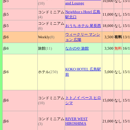
歩5
10,600
なし
15
/
and Lounge
(10)
Neighbor
s Hotel 広島
コンドミニアム
歩5
11,000
なし
15
/
(4)
駅北口
コンドミニアム
歩5
おうち
ホテル 尾長西
18,000
なし
15
/
(6)
ウィークリー
マンシ
歩6
Weekly
(8)
3,500
有料
13
/
ョン 広陽
歩6
旅館
(11)
なかのや
旅館
3,500
無料
16
/
KOKO
HOTEL 広島駅
歩6
ホテル
(250)
5,000
なし
15
/
前
トトノイ
ベース ヒロ
コンドミニアム
歩6
15,000
なし
15
/
(10)
シマ
コンドミニアム
RIVER
WEST
歩6
21,000
なし
15
/
HIROSHIMA
(3)