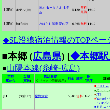
三原
ターミナル ホテ
無料
【閉館】
ホテル
(40)
5,120
16
/10
ル
完備
【閉館】
旅館
(90)
みはらし温泉
夢の宿
6,765
無料
14
/12
◆SL沿線宿泊情報のTOPペー
■本郷 (
広島県
)
[
◆本郷駅
●
山陽本線(糸崎-広島)
本郷
分類
施設名称
IN
料金
駐車
詳細
/
OUT
駅から
(
室数
)
(クリックで詳細表示)
■
じゃらん
■楽天トラ
■
JTB
歩1
旅館
(12)
星野旅館
5,500
無料
16
/10
■
Yahoo!
↑LYPプ
■
るるぶト