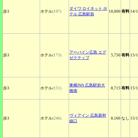
ダイワ
ロイネット ホ
歩3
ホテル
(197)
10,000
有料
14
/
テル 広島駅前
アーバイン広島
エグ
歩3
ホテル
(173)
5,750
有料
15
/
ゼクティブ
東横INN
広島駅前大
歩3
ホテル
(151)
8,715
有料
15
/
橋南
ヴィアイン
広島新幹
歩3
ホテル
(246)
8,160
なし
15
/
線口