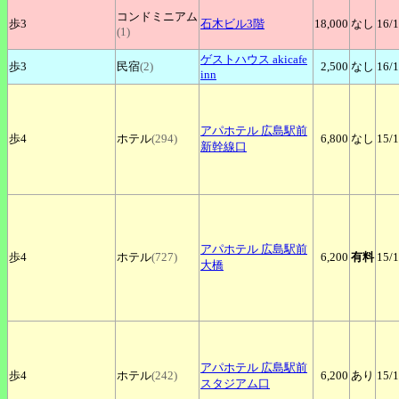
コンドミニアム
歩3
石木ビル3階
18,000
なし
16
/
(1)
ゲストハウス
akicafe
歩3
民宿
(2)
2,500
なし
16
/
inn
アパホテル
広島駅前
歩4
ホテル
(294)
6,800
なし
15
/
新幹線口
アパホテル
広島駅前
歩4
ホテル
(727)
6,200
有料
15
/
大橋
アパホテル
広島駅前
歩4
ホテル
(242)
6,200
あり
15
/
スタジアム口