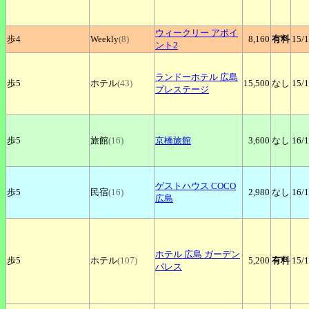
ウィークリー
アポイ
歩4
Weekly
(8)
8,160
有料
15
/
ント2
ランドーホテル
広島
歩5
ホテル
(43)
15,500
なし
15
/
プレステージ
歩5
旅館
(16)
京橋旅館
3,600
なし
16
/
ゲストハウス
COCO
歩5
民宿
(16)
2,980
なし
16
/
広島
ホテル
広島 ガーデン
歩5
ホテル
(107)
5,200
有料
15
/
パレス