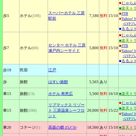
■
じゃら
■楽天ト
スーパーホテル
三原
■
JTB
歩5
ホテル
(108)
7,180
無料
15
/10
駅前
■
Yahoo
↑LYP
■
るるぶ
■
じゃら
■楽天ト
センター
ホテル 三原
■
JTB
歩7
ホテル
(60)
5,800
無料
15
/10
瀬戸内シーサイド
■
Yahoo
↑LYP
■
るるぶ
歩19
民宿
江戸
歩
旅館
はすい旅館
5,565
あり
車15
旅館
(13)
ホテル
寿恵広
5,500
無料
16
/10
■楽天ト
■
じゃら
リブマックス
リゾー
■楽天ト
車15
旅館
(100)
ト 三原温泉シーフロ
20,000
無料
15
/22
■
Yahoo
ント
↑LYP
車20
コテージ
(1)
高坂の郷
のどか
18,560
あり
15
/10
■楽天ト