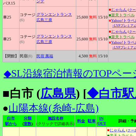
ンテ
バス15
■
じゃらん
(
クー
グランエントランス
コテージ
■楽天トラベル
車25
25,600
無料
15
/10
(6)
広島三原
■
Yahoo!トラベ
↑LYPプレミア
■
じゃらん
(
クー
グランエントランス
コテージ
■楽天トラベル
車25
25,600
無料
15
/10
(6)
広島三原
■
Yahoo!トラベ
↑LYPプレミア
【閉館】
民宿
(8)
民宿
萬福
4,500
無料
15
/10
◆SL沿線宿泊情報のTOPペー
■白市 (
広島県
)
[
◆白市駅
●
山陽本線(糸崎-広島)
白市
分類
施設名称
IN
料金
駐車
詳細・予
/
OUT
駅から
(
室数
)
(クリックで詳細表示)
■
じゃらん
(
クー
■楽天トラベル