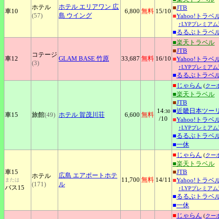
ホテル
エリアワン 広
ホテル
■
JTB
車10
6,800
無料
15
/10
(57)
島 ウイング
■
Yahoo!トラベ
↑LYPプレミアム
■
るるぶトラベ
■楽天トラベル
■
JTB
コテージ
車12
GLAM
BASE 竹原
33,687
無料
16
/10
■
Yahoo!トラベ
(3)
↑LYPプレミアム
■
るるぶトラベ
■
じゃらん
(
クー
■楽天トラベル
■
JTB
14
■
近畿日本ツー
:30
車15
旅館
(49)
ホテル
賀茂川荘
6,600
無料
/10
■
Yahoo!トラベ
↑LYPプレミアム
■
るるぶトラベ
■
一休
■
じゃらん
(
クー
■楽天トラベル
車15
■
JTB
広島
エアポートホテ
ホテル
11,700
無料
14
/11
■
Yahoo!トラベ
または
(171)
ル
バス15
↑LYPプレミアム
■
るるぶトラベ
■
一休
■
じゃらん
(
クー