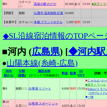
コテージ
車6
高坂の郷
のどか
18,560
あり
15
/10
■楽天トラ
(1)
【閉館】
旅館
仏通寺
温泉旅館 紅葉
10,000
【休業中】
ホテル
(36)
本郷
グランドホテル
5,300
無料
15
/10
◆SL沿線宿泊情報のTOPペー
■河内 (
広島県
)
[
◆河内駅
●
山陽本線(糸崎-広島)
河内
分類
施設名称
IN
料金
駐車
詳細・予
/
OUT
駅から
(
室数
)
(クリックで詳細表示)
■
じゃらん
(
クー
■楽天トラベル
車8
旅館
(15)
白竜湖
リゾート
8,000
無料
15
/10
■
Yahoo!トラベ
↑LYPプレミア
■
一休
車10
白竜湖
スポーツ シャ
公共
(31)
4,935
あり
15
/10
または