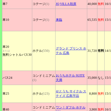
車7
コテージ
(1)
JQ
VILLA 段原
40,000
無料
16
/
車10
コテージ
(1)
来臨
65,535
無料
15
/
車20
グランド
プリンス ホ
ホテル
(550)
31,720
有料
14
/
または
テル 広島
無料シャトルバス30
おうちホテル
SUITE
コンドミニアム
バス24
35,000
なし
15
/
(1)
天満
せとうち
サイクル ス
車25
ホテル
(123)
8,800
無料
15
/
テイズ 広島宇品
コンドミニアム
ワン！ダフル
ホテル
車40
3,900
無料
16
/