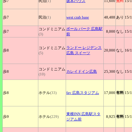
歩7
民泊
(1)
坂本ハウス
11,600
無料
15
/
歩7
民泊
(1)
west
crab base
48,488
あり
15
/
ボール
パーク 広島駅
コンドミニアム
歩7
8,000
なし
15
/
(3)
前
ランドー
レジデンス
コンドミニアム
歩8
20,000
なし
16
/
(5)
広島 スイーツ
コンドミニアム
歩8
カレイドイン広島
25,300
なし
15
/
(10)
歩8
ホテル
(33)
fav
広島スタジアム
17,000
有料
15
/
東横INN
広島駅スタ
歩9
ホテル
(229)
8,925
有料
15
/
ジアム前