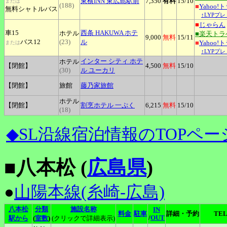
東横INN
東広島駅前
7,350
有料
15
/10
または
(188)
■
Yahoo!
無料シャトルバス
↑LYPプ
■
じゃらん
車15
西条
HAKUWA ホテ
ホテル
■楽天トラ
9,000
無料
15
/11
バス12
(23)
ル
■
Yahoo!
または
↑LYPプ
インター
シティ ホテ
ホテル
【閉館】
4,500
無料
15
/10
(30)
ル ユーカリ
【閉館】
旅館
藤乃家旅館
ホテル
【閉館】
割烹ホテル
一ぷく
6,215
無料
15
/10
(18)
◆SL沿線宿泊情報のTOPペー
■八本松 (
広島県
)
●
山陽本線(糸崎-広島)
八本松
分類
施設名称
IN
料金
駐車
詳細・予約
TE
/
OUT
駅から
(
室数
)
(クリックで詳細表示)