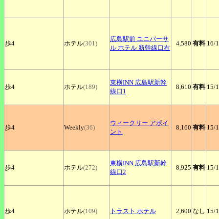
広島駅前
ユニバーサ
歩4
ホテル
(301)
4,580
有料
16
/
ル ホテル 新幹線口右
東横INN
広島駅新幹
歩4
ホテル
(189)
8,610
有料
15
/
線口1
ウィークリー
アポイ
歩4
Weekly
(36)
8,160
有料
15
/
ント
東横INN
広島駅新幹
歩4
ホテル
(272)
8,925
有料
15
/
線口2
歩4
ホテル
(109)
トラスト
ホテル
2,600
なし
15
/