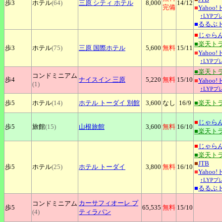
歩3
ホテル
(64)
三原
シティ ホテル
8,000
14
/12
完備
■
Yahoo
↑LYP
■
るるぶ
■
じゃら
■楽天ト
歩3
ホテル
(75)
三原
国際ホテル
5,600
無料
15
/11
■
Yahoo
↑LYP
■楽天ト
コンドミニアム
歩4
ナイスイン
三原
5,220
無料
15
/10
■
Yahoo
(1)
↑LYP
歩5
ホテル
(14)
ホテル
トーダイ 別館
3,600
なし
16
/9
■楽天ト
■
じゃら
歩5
旅館
(15)
山根旅館
3,600
無料
16
/10
■楽天ト
■
じゃら
■楽天ト
■
JTB
歩5
ホテル
(25)
ホテル
トーダイ
3,800
無料
16
/10
■
Yahoo
↑LYP
■
るるぶ
カーサフィオーレ
プ
コンドミニアム
歩5
65,535
無料
15
/10
(4)
ティラパン