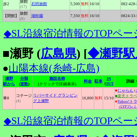
旅館
歩2
石田旅館
5,500
無料
16
/10
082-428-
(17)
旅館
【閉館】
湖粋園
7,350
無料
16
/10
0824-33-
(8)
◆SL沿線宿泊情報のTOPペー
■瀬野 (
広島県
)
[
◆瀬野駅
●
山陽本線(糸崎-広島)
瀬野
分類
施設名称
IN
料金
駐車
詳細
/
OUT
駅から
(
室数
)
(クリックで詳細表示)
■
じゃらん
(
リバーサイド
グランピン
コテージ
■楽天トラ
車8
16,800
無料
15
/10
(4)
グ上瀬野
■
Yahoo!ト
↑LYPプレ
◆SL沿線宿泊情報のTOPペー