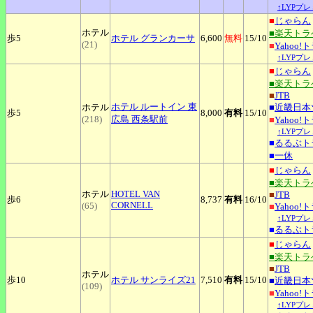
↑LYPプ
■
じゃらん
ホテル
■楽天トラ
歩5
ホテル
グランカーサ
6,600
無料
15
/10
(21)
■
Yahoo!
↑LYPプ
■
じゃらん
■楽天トラ
■
JTB
ホテル
ルートイン 東
ホテル
■
近畿日本
歩5
8,000
有料
15
/10
(218)
広島 西条駅前
■
Yahoo!
↑LYPプ
■
るるぶト
■
一休
■
じゃらん
■楽天トラ
ホテル
HOTEL
VAN
■
JTB
歩6
8,737
有料
16
/10
CORNELL
(65)
■
Yahoo!
↑LYPプ
■
るるぶト
■
じゃらん
■楽天トラ
■
JTB
ホテル
歩10
ホテル
サンライズ21
7,510
有料
15
/10
■
近畿日本
(109)
■
Yahoo!
↑LYPプ