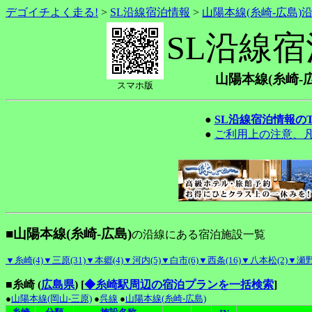
デゴイチよく走る!
>
SL沿線宿泊情報
>
山陽本線(糸崎-広島)
SL沿線
山陽本線(糸崎-
スマホ版
●
SL沿線宿泊情報の
●
ご利用上の注意、
■山陽本線(糸崎-広島)
の沿線にある宿泊施設一覧
▼糸崎(4)
▼三原(31)
▼本郷(4)
▼河内(5)
▼白市(6)
▼西条(16)
▼八本松(2)
▼瀬野
■糸崎 (
広島県
)
[
◆糸崎駅周辺の宿泊プランを一括検索
]
●
山陽本線(岡山-三原)
●
呉線
●
山陽本線(糸崎-広島)