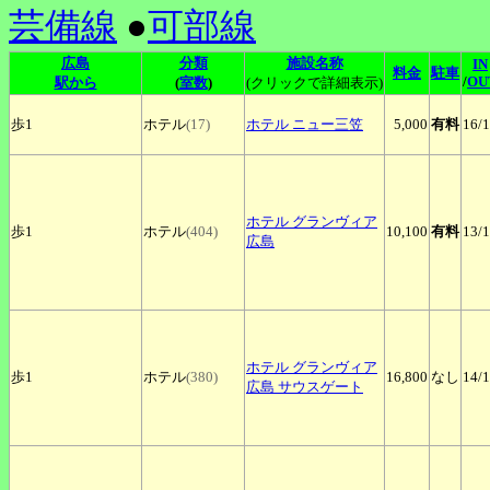
芸備線
●
可部線
広島
分類
施設名称
IN
料金
駐車
/
OU
駅から
(
室数
)
(クリックで詳細表示)
歩1
ホテル
(17)
ホテル
ニュー三笠
5,000
有料
16
/
ホテル
グランヴィア
歩1
ホテル
(404)
10,100
有料
13
/
広島
ホテル
グランヴィア
歩1
ホテル
(380)
16,800
なし
14
/
広島 サウスゲート