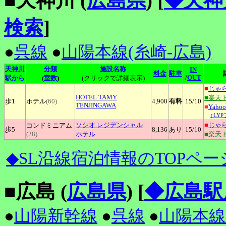
■天神川 (
広島県
)
[
◆天神
検索
]
●
呉線
●
山陽本線(糸崎-広島)
天神川
分類
施設名称
IN
料金
駐車
/
OUT
駅から
(
室数
)
(クリックで詳細表示)
■
じゃ
HOTEL
TAMY
■楽天
歩1
ホテル
(60)
4,900
有料
15
/10
TENJINGAWA
■
Yah
↑LY
ソシオ
レジデンシャル
■
じゃ
コンドミニアム
歩5
8,136
あり
15
/10
(28)
ホテル
■楽天
◆SL沿線宿泊情報のTOPペー
■広島 (
広島県
)
[
◆広島駅
●
山陽新幹線
●
呉線
●
山陽本線