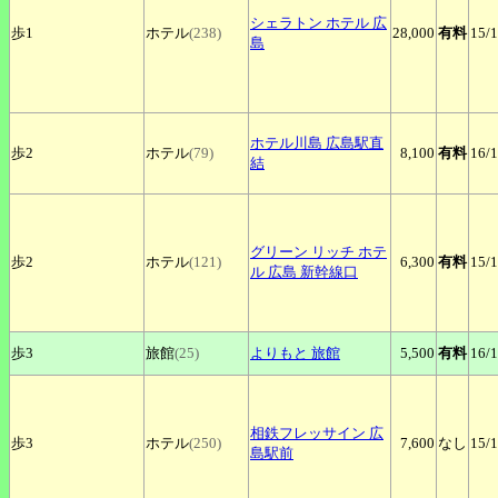
シェラトン
ホテル 広
歩1
ホテル
(238)
28,000
有料
15
/
島
ホテル川島
広島駅直
歩2
ホテル
(79)
8,100
有料
16
/
結
グリーン
リッチ ホテ
歩2
ホテル
(121)
6,300
有料
15
/
ル 広島 新幹線口
歩3
旅館
(25)
よりもと
旅館
5,500
有料
16
/
相鉄フレッサイン
広
歩3
ホテル
(250)
7,600
なし
15
/
島駅前