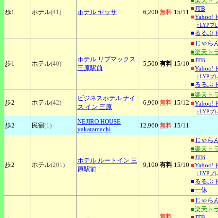
■楽天ト
■
JTB
歩1
ホテル
(41)
ホテル
ヤッサ
6,200
無料
15
/11
■
Yahoo
↑LYP
■
るるぶ
■
じゃら
■楽天ト
ホテル
リブマックス
■
JTB
歩1
ホテル
(40)
5,500
有料
15
/10
三原駅前
■
Yahoo
↑LYP
■
るるぶ
■楽天ト
ビジネスホテル
ナイ
歩2
ホテル
(42)
6,960
無料
15
/12
■
Yahoo
ス イン 三原
↑LYP
NEJIRO
HOUSE
歩2
民宿
(1)
12,960
無料
15
/11
yakatamachi
■
じゃら
■楽天ト
■
JTB
ホテル
ルートイン 三
歩2
ホテル
(201)
9,100
有料
15
/10
■
Yahoo
原駅前
↑LYP
■
るるぶ
■
一休
■
じゃら
■楽天ト
無料
■
JTB