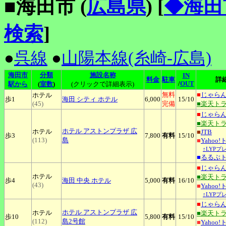
■海田市 (
広島県
)
[
◆海田
検索
]
●
呉線
●
山陽本線(糸崎-広島)
海田市
分類
施設名称
IN
料金
駐車
詳
/
OUT
駅から
(
室数
)
(クリックで詳細表示)
無料
■
じゃら
ホテル
歩1
海田
シティ ホテル
6,000
15
/10
(45)
完備
■楽天ト
■
じゃら
■楽天ト
ホテル
アストンプラザ 広
ホテル
■
JTB
歩3
7,800
有料
15
/10
(113)
島
■
Yahoo
↑LYPプ
■
るるぶ
■
じゃら
ホテル
■楽天ト
歩4
海田
中央 ホテル
5,000
有料
16
/10
(43)
■
Yahoo
↑LYPプ
■
じゃら
ホテル
アストンプラザ 広
ホテル
■楽天ト
歩10
5,800
有料
15
/10
(112)
島2号館
■
Yahoo