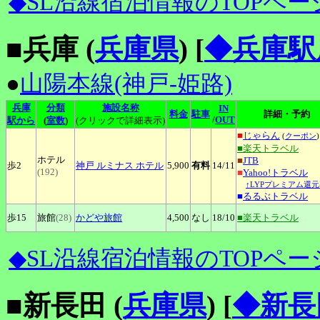
◆SL沿線宿泊情報のTOPペー
■兵庫 (
兵庫県
)
[
◆兵庫駅
●
山陽本線(神戸-姫路)
兵庫
分類
施設名称
IN
料金
駐車
詳細・予約
/
OUT
駅から
(
室数
)
(クリックで詳細表示)
■
じゃらん
(
クーポン
)
■楽天トラベル
ホテル
■
JTB
歩2
神戸
ルミナス ホテル
5,900
有料
14
/11
(192)
■
Yahoo!トラベル
↑LYPプレミアム還元
■
るるぶトラベル
歩15
旅館
(28)
かどや旅館
4,500
なし
18
/10
■楽天トラベル
◆SL沿線宿泊情報のTOPペー
■新長田 (
兵庫県
)
[
◆新長