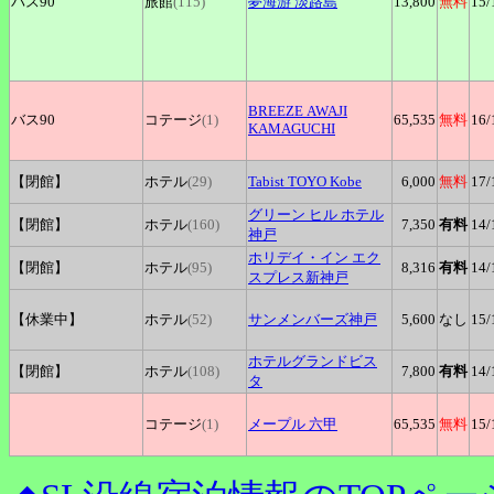
バス90
旅館
(115)
夢海游
淡路島
13,800
無料
15
/
BREEZE
AWAJI
バス90
コテージ
(1)
65,535
無料
16
/
KAMAGUCHI
【閉館】
ホテル
(29)
Tabist
TOYO Kobe
6,000
無料
17
/
グリーン
ヒル ホテル
【閉館】
ホテル
(160)
7,350
有料
14
/
神戸
ホリデイ
・イン
エク
【閉館】
ホテル
(95)
8,316
有料
14
/
スプレス新神戸
【休業中】
ホテル
(52)
サンメンバーズ神戸
5,600
なし
15
/
ホテルグランドビス
【閉館】
ホテル
(108)
7,800
有料
14
/
タ
コテージ
(1)
メープル
六甲
65,535
無料
15
/