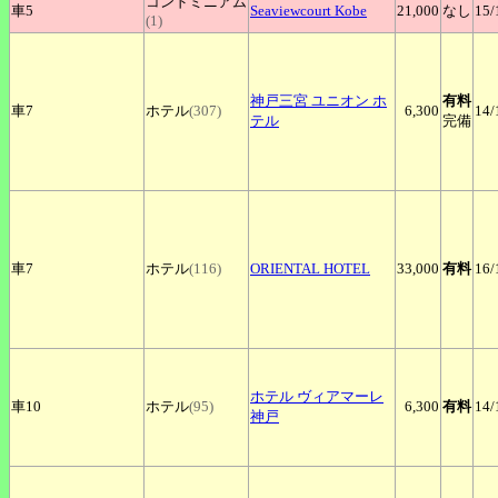
コンドミニアム
車5
Seaviewcourt
Kobe
21,000
なし
15
/
(1)
神戸三宮
ユニオン ホ
有料
車7
ホテル
(307)
6,300
14
/
テル
完備
車7
ホテル
(116)
ORIENTAL
HOTEL
33,000
有料
16
/
ホテル
ヴィアマーレ
車10
ホテル
(95)
6,300
有料
14
/
神戸