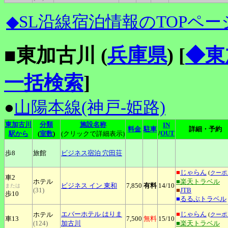
◆SL沿線宿泊情報のTOPペー
■東加古川 (
兵庫県
)
[
◆東
一括検索
]
●
山陽本線(神戸-姫路)
東加古川
分類
施設名称
IN
料金
駐車
詳細・予約
/
OUT
駅から
(
室数
)
(クリックで詳細表示)
歩8
旅館
ビジネス宿泊
穴田荘
■
じゃらん
(
クーポ
車2
ホテル
■楽天トラベル
ビジネス
イン 東和
7,850
有料
14
/10
または
(31)
■
JTB
歩10
■
るるぶトラベル
エバーホテル
はりま
■
じゃらん
ホテル
(
クーポ
車13
7,500
無料
15
/10
(124)
加古川
■楽天トラベル