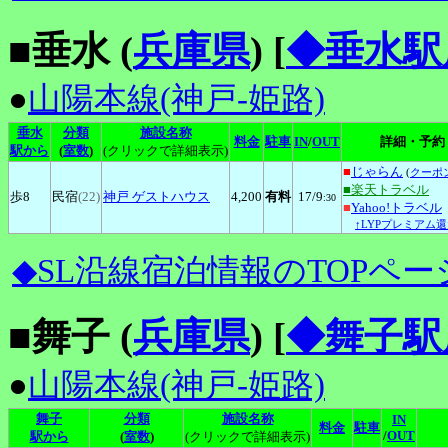
■垂水 (
兵庫県
)
[
◆垂水駅
●
山陽本線(神戸-姫路)
垂水
分類
施設名称
料金
駐車
IN
/
OUT
詳細・予約
駅から
(
室数
)
(クリックで詳細表示)
■
じゃらん
(
クーポ
■楽天トラベル
歩8
民宿
(22)
神戸
ゲストハウス
4,200
有料
17
/9
:30
■
Yahoo!トラベル
↑LYPプレミアム還
◆SL沿線宿泊情報のTOPペー
■舞子 (
兵庫県
)
[
◆舞子駅
●
山陽本線(神戸-姫路)
舞子
分類
施設名称
IN
料金
駐車
/
OUT
駅から
(
室数
)
(クリックで詳細表示)