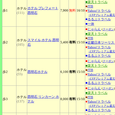
■楽天トラベル
■
JTB
ホテル
プレフォート
ホテル
歩1
7,900
無料
16
/10
■
Yahoo!トラベル
(111)
西明石
↑LYPプレミアム還元
■
るるぶトラベル
■
一休
■
じゃらん
(
クーポン
)
■楽天トラベル
■
JTB
スマイル
ホテル 西明
ホテル
歩2
5,400
有料
15
/10
■
近畿日本ツーリス
(105)
石
■
Yahoo!トラベル
↑LYPプレミアム還元
■
るるぶトラベル
■
じゃらん
(
クーポン
)
■楽天トラベル
ホテル
■
JTB
歩2
西明石ホテル
6,100
有料
15
/10
(55)
■
Yahoo!トラベル
↑LYPプレミアム還元
■
るるぶトラベル
■
じゃらん
(
クーポン
)
■楽天トラベル
西明石
リンカーン ホ
ホテル
■
JTB
歩3
8,000
有料
15
/10
(137)
テル
■
Yahoo!トラベル
↑LYPプレミアム還元
■
るるぶトラベル