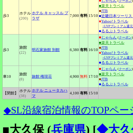
■
じゃらん
(
クーポン
)
■楽天トラベル
■
JTB
ホテル
キャッスル プ
ホテル
歩3
7,000
有料
15
/10
■
近畿日本ツーリス
(200)
ラザ
■
Yahoo!トラベル
↑LYPプレミアム還元
■
るるぶトラベル
■
じゃらん
(
クーポン
)
■楽天トラベル
旅館
■
JTB
歩3
明石家旅館
別館
6,380
有料
16
/10
(22)
■
Yahoo!トラベル
↑LYPプレミアム還元
■
るるぶトラベル
■
じゃらん
(
クーポン
)
旅館
■楽天トラベル
車10
旅館
権現荘
4,900
無料
17
/10
(8)
■
JTB
■
るるぶトラベル
ホテル
ニュータカハ
ホテル
【閉館】
4,100
有料
15
/10
(38)
マ
◆SL沿線宿泊情報のTOPペー
■大久保 (
兵庫県
)
[
◆大久