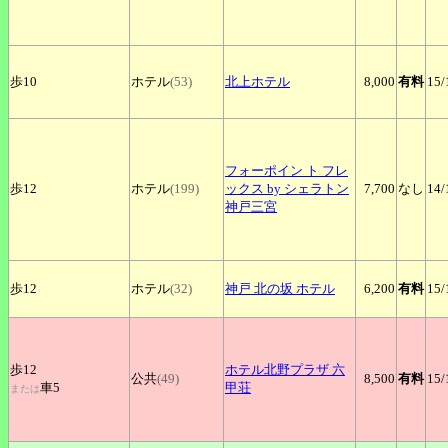
歩10
ホテル
(53)
北上ホテル
8,000
有料
15
/
フォーポイン
ト フレ
歩12
ホテル
(199)
ックス by シェラトン
7,700
なし
14
/
神戸三宮
歩12
ホテル
(32)
神戸
北の坂 ホテル
6,200
有料
15
/
歩12
ホテル北野プラザ
六
公共
(49)
8,500
有料
15
/
車5
甲荘
または