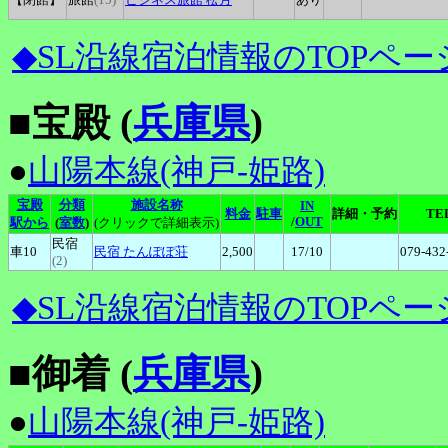
◆SL沿線宿泊情報のTOPペー
■宝殿 (
兵庫県
)
●
山陽本線(神戸-姫路)
宝殿
分類
施設名称
IN
料金
駐車
詳細・予約
TE
/
OUT
駅から
(
室数
)
(クリックで詳細表示)
民宿
車10
民宿
たんぽぽ荘
2,500
17
/10
079-432
(2)
◆SL沿線宿泊情報のTOPペー
■御着 (
兵庫県
)
●
山陽本線(神戸-姫路)