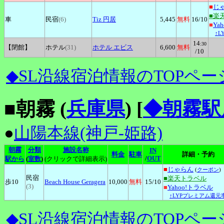
■
じ
■楽
車
民宿
(6)
Tiz
円居
5,445
無料
16
/10
■
Ya
↑L
14
:30
【閉館】
ホテル
(31)
ホテル
エビス
6,600
無料
/10
◆SL沿線宿泊情報のTOPペー
■朝霧 (
兵庫県
)
[
◆朝霧駅
●
山陽本線(神戸-姫路)
朝霧
分類
施設名称
IN
料金
駐車
詳細・予約
/
OUT
駅から
(
室数
)
(クリックで詳細表示)
■
じゃらん
(
クーポン
)
民宿
■楽天トラベル
歩10
Beach
House Geragera
10,000
無料
15
/10
(3)
■
Yahoo!トラベル
↑LYPプレミアム還元率
◆SL沿線宿泊情報のTOPペー