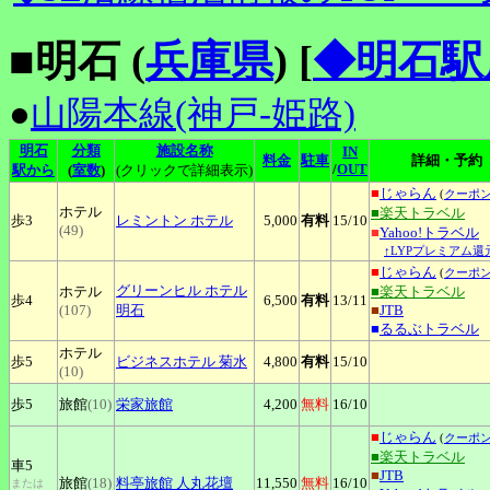
■明石 (
兵庫県
)
[
◆明石駅
●
山陽本線(神戸-姫路)
明石
分類
施設名称
IN
料金
駐車
詳細・予約
/
OUT
駅から
(
室数
)
(クリックで詳細表示)
■
じゃらん
(
クーポ
ホテル
■楽天トラベル
歩3
レミントン
ホテル
5,000
有料
15
/10
(49)
■
Yahoo!トラベル
↑LYPプレミアム還
■
じゃらん
(
クーポ
グリーンヒル
ホテル
ホテル
■楽天トラベル
歩4
6,500
有料
13
/11
(107)
明石
■
JTB
■
るるぶトラベル
ホテル
歩5
ビジネスホテル
菊水
4,800
有料
15
/10
(10)
歩5
旅館
(10)
栄家旅館
4,200
無料
16
/10
■
じゃらん
(
クーポ
■楽天トラベル
車5
■
JTB
旅館
(18)
料亭旅館
人丸花壇
11,550
無料
16
/10
または