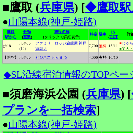
■鷹取 (
兵庫県
)
[
◆鷹取駅
●
山陽本線(神戸-姫路)
鷹取
分類
施設名称
IN
料金
駐車
詳
/
OUT
駅から
(
室数
)
(クリックで詳細表示)
ファミリーロッジ旅籠屋
神戸
■
じゃ
ホテル
歩18
7,700
無料
15
/11
(12)
須磨店
■楽天
【閉館】
ホテル
ビジネス
わかまつ
4,000
有料
16
/10
◆SL沿線宿泊情報のTOPペー
■須磨海浜公園 (
兵庫県
)
[
プランを一括検索
]
●
山陽本線(神戸-姫路)