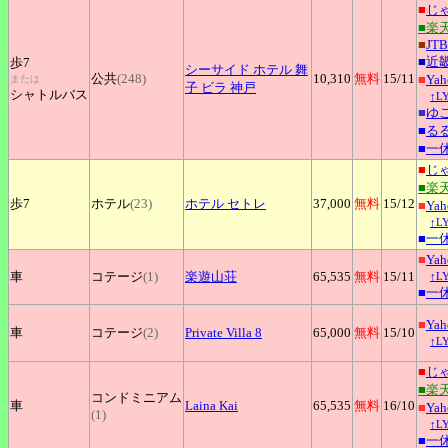
■
じ
■楽
■
JTB
■
近
歩7
シーサイド
ホテル 舞
公共
(248)
10,310
無料
15
/11
■
Ya
または
子 ビラ 神戸
シャトルバス
↑L
■
ゆ
■
る
■
一
■
じ
■楽
歩7
ホテル
(23)
ホテル
セトレ
37,000
無料
15
/12
■
Ya
↑L
■
一
■
Ya
車
コテージ
(1)
楽遊山荘
65,535
無料
15
/11
↑L
■
一
■
Ya
車
コテージ
(2)
Private
Villa 8
65,000
無料
15
/10
↑L
■
じ
■楽
コンドミニアム
車
Laina
Kai
65,535
無料
16
/10
■
Ya
(1)
↑L
■
一