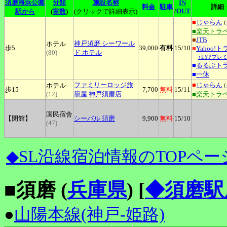
須磨海浜公園
分類
施設名称
IN
料金
駐車
詳細
/
OUT
駅から
(
室数
)
(クリックで詳細表示)
■
じゃらん
(
■楽天トラ
■
JTB
神戸須磨
シーワール
ホテル
歩5
39,000
有料
15
/10
■
Yahoo!
(80)
ド ホテル
↑LYPプレ
■
るるぶト
■
一休
ファミリーロッジ旅
■
じゃらん
ホテル
(
歩15
7,700
無料
15
/11
(12)
籠屋
神戸須磨店
■楽天トラ
国民宿舎
【閉館】
シーパル
須磨
9,900
無料
15
/10
(47)
◆SL沿線宿泊情報のTOPペー
■須磨 (
兵庫県
)
[
◆須磨駅
●
山陽本線(神戸-姫路)