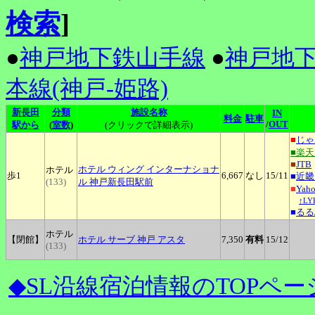
検索
]
●
神戸地下鉄山手線
●
神戸地
本線(神戸-姫路)
新長田
分類
施設名称
IN
料金
駐車
/
OUT
駅から
(
室数
)
(クリックで詳細表示)
■
じゃ
■楽
■
JTB
ホテル
ウィング インターナショナ
ホテル
歩1
6,667
なし
15
/11
■
近畿
(133)
ル 神戸新長田駅前
■
Ya
↑L
■
るる
ホテル
【閉館】
ホテル
サーブ 神戸 アスタ
7,350
有料
15
/12
(133)
◆SL沿線宿泊情報のTOPペー