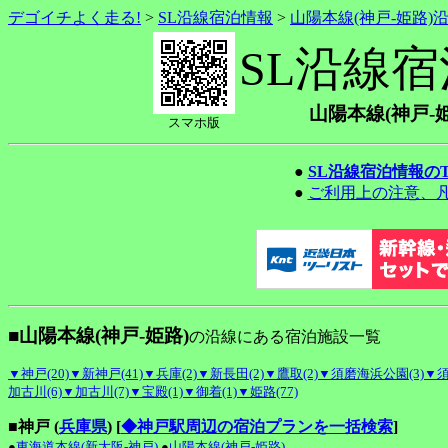
デゴイチよく走る!
>
SL沿線宿泊情報
>
山陽本線(神戸-姫路)
SL沿線
山陽本線(神戸-
スマホ版
●
SL沿線宿泊情報の
●
ご利用上の注意、
■山陽本線(神戸-姫路)
の沿線にある宿泊施設一覧
▼神戸(20)
▼新神戸(41)
▼兵庫(2)
▼新長田(2)
▼鷹取(2)
▼須磨海浜公園(3)
▼須
加古川(6)
▼加古川(7)
▼宝殿(1)
▼御着(1)
▼姫路(77)
■神戸 (
兵庫県
)
[
◆神戸駅周辺の宿泊プランを一括検索
]
●
東海道本線(新大阪-神戸)
●
山陽本線(神戸-姫路)