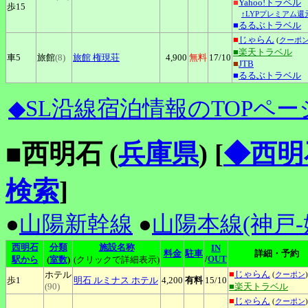
■
Yahoo!トラベル
歩15
↑LYPプレミアム還
■
るるぶトラベル
■
じゃらん
(
クーポ
■楽天トラベル
車5
旅館
(8)
旅館
権現荘
4,900
無料
17
/10
■
JTB
■
るるぶトラベル
◆SL沿線宿泊情報のTOPペー
■西明石 (
兵庫県
)
[
◆西明
検索
]
●
山陽新幹線
●
山陽本線(神戸-
西明石
分類
施設名称
IN
料金
駐車
詳細・予約
/
OUT
駅から
(
室数
)
(クリックで詳細表示)
■
じゃらん
ホテル
(
クーポン
)
歩1
明石
ルミナス ホテル
4,200
有料
15
/10
(90)
■楽天トラベル
■
じゃらん
(
クーポン
)