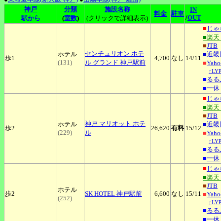
神戸
分類
施設名称
IN
料金
駐車
/
OUT
駅から
(
室数
)
(クリックで詳細表示)
■
じゃ
■楽天
■
JTB
センチュリオン
ホテ
ホテル
■
近畿
歩1
4,700
なし
14
/11
(131)
ル グランド 神戸駅前
■
Yah
↑L
■
るる
■
一休
■
じゃ
■楽天
■
JTB
神戸
マリオット ホテ
ホテル
■
近畿
歩2
26,620
有料
15
/12
(229)
ル
■
Yah
↑L
■
るる
■
一休
■
じゃ
■楽天
■
JTB
ホテル
歩2
SK
HOTEL 神戸駅前
6,600
なし
15
/11
■
Yah
(252)
↑L
■
るる
■
一休