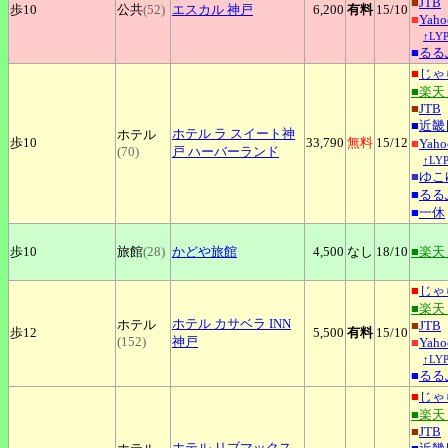
■
JTB
歩10
公共
(52)
エスカル
神戸
6,200
有料
15
/10
■
Yah
↑L
■
るる
■
じゃ
■楽天
■
JTB
■
近畿
ホテル
ラ スイート神
ホテル
歩10
33,790
無料
15
/12
■
Yah
(70)
戸 ハーバーランド
↑L
■
ゆこ
■
るる
■
一休
歩10
旅館
(28)
かどや旅館
4,500
なし
18
/10
■楽天
■
じゃ
■楽天
ホテル
カサベラ INN
ホテル
■
JTB
歩12
5,500
有料
15
/10
(152)
神戸
■
Yah
↑L
■
るる
■
じゃ
■楽天
■
JTB
ホテル
リブマックス