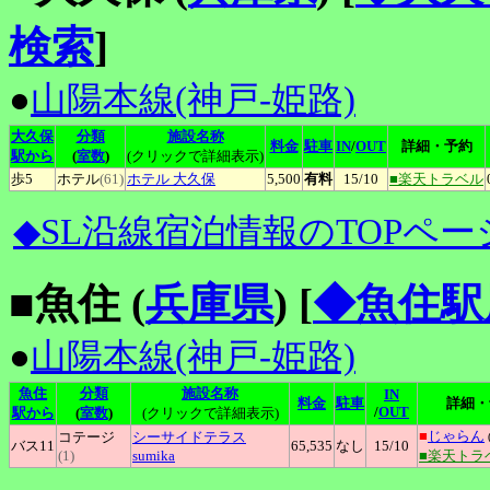
検索
]
●
山陽本線(神戸-姫路)
大久保
分類
施設名称
料金
駐車
IN
/
OUT
詳細・予約
駅から
(
室数
)
(クリックで詳細表示)
歩5
ホテル
(61)
ホテル
大久保
5,500
有料
15
/10
■楽天トラベル
◆SL沿線宿泊情報のTOPペー
■魚住 (
兵庫県
)
[
◆魚住駅
●
山陽本線(神戸-姫路)
魚住
分類
施設名称
IN
料金
駐車
詳細・
/
OUT
駅から
(
室数
)
(クリックで詳細表示)
■
じゃらん
コテージ
シーサイドテラス
バス11
65,535
なし
15
/10
(1)
sumika
■楽天トラ