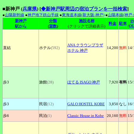
■新神戸 (
兵庫県
)
[
◆新神戸駅周辺の宿泊プランを一括検索
]
●
山陽新幹線
●
神戸地下鉄山手線
●
東海道本線(新大阪-神戸)
●
山陽本線(神戸-
新神戸
分類
施設名称
I
料金
駐車
/
O
駅から
(
室数
)
(クリックで詳細表示)
ANA
クラウンプラザ
直結
ホテル
(592)
14,200
無料
14
/
ホテル 神戸
歩3
旅館
(28)
ほてる
ISAGO 神戸
7,920
有料
15
/
歩3
民宿
(12)
GALO
HOSTEL KOBE
3,850
なし
16
/
歩6
民泊
(1)
Classic
House in Kobe
20,160
無料
15
/