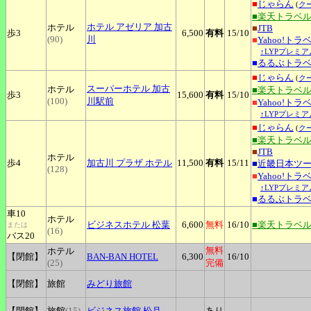
■
じゃらん
(
ク
■楽天トラベ
ホテル
アゼリア 加古
ホテル
■
JTB
歩3
6,500
有料
15
/10
(90)
川
■
Yahoo!トラ
↑LYPプレミア
■
るるぶトラ
■
じゃらん
(
ク
スーパーホテル
加古
ホテル
■楽天トラベ
歩3
15,600
有料
15
/10
(100)
川駅前
■
Yahoo!トラ
↑LYPプレミア
■
じゃらん
(
ク
■楽天トラベ
■
JTB
ホテル
歩4
加古川
プラザ ホテル
11,500
有料
15
/11
■
近畿日本ツ
(128)
■
Yahoo!トラ
↑LYPプレミア
■
るるぶトラ
車10
ホテル
ビジネスホテル
松葉
6,600
無料
16
/10
■楽天トラベ
または
(16)
バス20
無料
ホテル
【閉館】
BAN-BAN
HOTEL
6,300
16
/10
(25)
完備
【閉館】
旅館
みどり旅館
【閉館】
旅館
(15)
ビジネス旅館
松月
あり