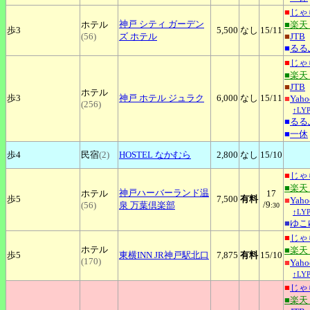
■
じゃ
神戸
シティ ガーデン
ホテル
■楽天
歩3
5,500
なし
15
/11
(56)
ズ ホテル
■
JTB
■
るる
■
じゃ
■楽天
■
JTB
ホテル
歩3
神戸
ホテル ジュラク
6,000
なし
15
/11
■
Yah
(256)
↑L
■
るる
■
一休
歩4
民宿
(2)
HOSTEL
なかむら
2,800
なし
15
/10
■
じゃ
■楽天
神戸ハーバーランド温
ホテル
17
歩5
7,500
有料
■
Yah
/9
(56)
泉
万葉倶楽部
:30
↑L
■
ゆこ
■
じゃ
ホテル
■楽天
歩5
東横INN
JR神戸駅北口
7,875
有料
15
/10
(170)
■
Yah
↑L
■
じゃ
■楽天