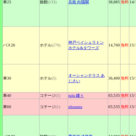
車25
旅館
(133)
兵衛
向陽閣
38,885
無料
14
/
神戸ベイシェラトン
バス26
ホテル
(270)
14,760
無料
15
/
ホテル&タワーズ
オーシャンテラス
あ
車30
ホテル
(5)
36,400
無料
15
/
じさい
車40
コテージ
(1)
rulu
縷々
65,535
無料
15
/
車60
コテージ
(1)
ubusuna
65,535
無料
15
/