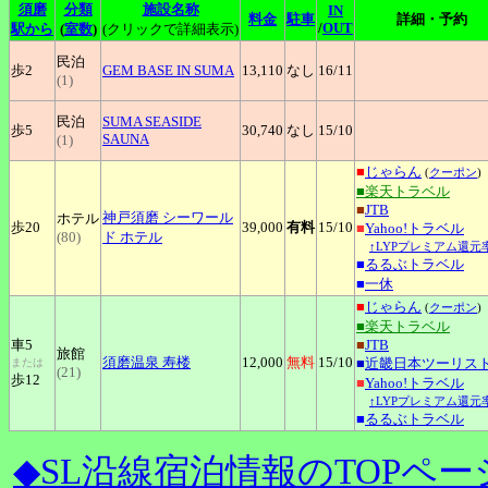
須磨
分類
施設名称
IN
料金
駐車
詳細・予約
/
OUT
駅から
(
室数
)
(クリックで詳細表示)
民泊
歩2
GEM
BASE IN SUMA
13,110
なし
16
/11
(1)
民泊
SUMA
SEASIDE
歩5
30,740
なし
15
/10
SAUNA
(1)
■
じゃらん
(
クーポン
)
■楽天トラベル
■
JTB
神戸須磨
シーワール
ホテル
歩20
39,000
有料
15
/10
■
Yahoo!トラベル
(80)
ド ホテル
↑LYPプレミアム還元率
■
るるぶトラベル
■
一休
■
じゃらん
(
クーポン
)
■楽天トラベル
車5
■
JTB
旅館
須磨温泉
寿楼
12,000
無料
15
/10
■
近畿日本ツーリス
または
(21)
歩12
■
Yahoo!トラベル
↑LYPプレミアム還元率
■
るるぶトラベル
◆SL沿線宿泊情報のTOPペー