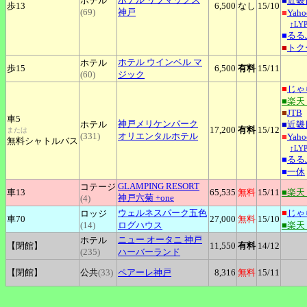
ホテル
■
近畿
歩13
6,500
なし
15
/10
(69)
神戸
■
Yah
↑L
■
るる
■
トク
ホテル
ウインベル マ
ホテル
歩15
6,500
有料
15
/11
(60)
ジック
■
じゃ
■楽天
■
JTB
車5
神戸メリケンパーク
ホテル
■
近畿
17,200
有料
15
/12
または
(331)
オリエンタルホテル
■
Yah
無料シャトルバス
↑L
■
るる
■
一休
GLAMPING
RESORT
コテージ
車13
65,535
無料
15
/11
■楽天
神戸六菊 +one
(4)
ウェルネスパーク五色
■
じゃ
ロッジ
車70
27,000
無料
15
/10
(14)
ログハウス
■楽天
ニュー
オータニ 神戸
ホテル
【閉館】
11,550
有料
14
/12
(235)
ハーバーランド
【閉館】
公共
(33)
ペアーレ神戸
8,316
無料
15
/11