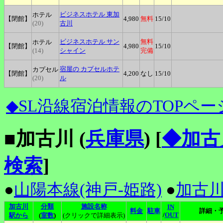
ビジネスホテル
東加
ホテル
【閉館】
4,980
無料
15
/10
(20)
古川
ビジネスホテル
サン
無料
ホテル
【閉館】
4,980
15
/10
(14)
シャイン
完備
宿屋の
カプセルホテ
カプセル
【閉館】
4,200
なし
15
/10
(20)
ル
◆SL沿線宿泊情報のTOPペー
■加古川 (
兵庫県
)
[
◆加古
検索
]
●
山陽本線(神戸-姫路)
●
加古
加古川
分類
施設名称
IN
料金
駐車
詳細・
/
OUT
駅から
(
室数
)
(クリックで詳細表示)