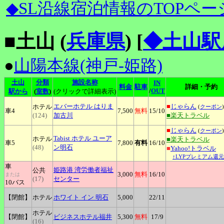
◆SL沿線宿泊情報のTOPペー
■土山 (
兵庫県
)
[
◆土山駅
●
山陽本線(神戸-姫路)
土山
分類
施設名称
IN
料金
駐車
詳細・予約
/
OUT
駅から
(
室数
)
(クリックで詳細表示)
エバーホテル
はりま
■
じゃらん
ホテル
(
クーポン
)
車4
7,500
無料
15
/10
(124)
加古川
■楽天トラベル
■
じゃらん
(
クーポン
)
Tabist
ホテル ユーア
ホテル
■楽天トラベル
車5
7,800
有料
16
/10
(48)
ン明石
■
Yahoo!トラベル
↑LYPプレミアム還元
車
姫路港
湾労働者福祉
公共
3,000
無料
16
/10
または
(17)
センター
10バス
【閉館】
ホテル
ホワイト
イン 明石
5,000
22
/11
ホテル
【閉館】
ビジネスホテル福井
5,300
無料
17
/9
(16)