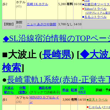
■
JTB
ホテル
歩2
長崎
I K ホテル
5,280
有料
16
/10
■
近畿日本ツーリス
(45)
■
Yahoo!トラベル
↑LYPプレミアム還元
■
るるぶトラベル
旅館
【閉館】
ニュー
あさひや旅館
3,700
なし
14
/10
(12)
◆SL沿線宿泊情報のTOPペー
■大波止 (
長崎県
)
[
◆大波
検索
]
●
長崎電軌1系統(赤迫-正覚寺下
大波止
分類
施設名称
IN
料金
駐車
詳細・予
/
OUT
駅から
(
室数
)
(クリックで詳細表示)
MINATO
カプセル イ
カプセル
歩1
3,900
有料
14
/10
■楽天トラベル
(28)
ン
■
じゃらん
(
クー