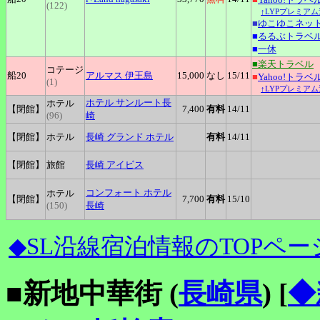
(122)
↑LYPプレミアム
■
ゆこゆこネッ
■
るるぶトラベ
■
一休
■楽天トラベル
コテージ
船20
アルマス
伊王島
15,000
なし
15
/11
■
Yahoo!トラベ
(1)
↑LYPプレミアム
ホテル
サンルート長
ホテル
【閉館】
7,400
有料
14
/11
(96)
崎
【閉館】
ホテル
長崎
グランド ホテル
有料
14
/11
【閉館】
旅館
長崎
アイビス
コンフォート
ホテル
ホテル
【閉館】
7,700
有料
15
/10
(150)
長崎
◆SL沿線宿泊情報のTOPペー
■新地中華街 (
長崎県
)
[
◆