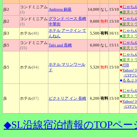
■
じゃら
コンドミニアム
歩2
Ambiera
銅座
14,000
なし
15
/10
(3)
■楽天ト
グランド
ベース 長崎
■
じゃら
コンドミニアム
歩2
9,600
無料
15
/10
(3)
中華街
■楽天ト
ホテル
アークイン て
■
じゃら
歩3
ホテル
(48)
5,500
有料
16
/11
んねん
■楽天ト
■
じゃら
コンドミニアム
歩5
Tabi
and 長崎
6,000
なし
15
/11
(55)
■楽天ト
■
じゃら
■楽天ト
ホテル
マリンワール
■
JTB
歩5
ホテル
(94)
5,320
無料
15
/10
ド
■
Yahoo
↑LYP
■
るるぶ
■
じゃら
■楽天ト
歩
ホテル
(87)
ビクトリア
イン 長崎
6,200
有料
15
/10
■
Yahoo
↑LYP
◆SL沿線宿泊情報のTOPペー