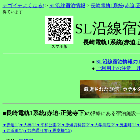
デゴイチよく走る!
>
SL沿線宿泊情報
>
長崎電軌1系統(赤迫-
得ています
SL沿線
長崎電軌1系統(赤迫-
スマホ版
●
SL沿線宿泊情報の
●
ご利用上の注意、
■長崎電軌1系統(赤迫-正覚寺下)
の沿線にある宿泊施設
▼赤迫(1)
▼大橋(1)
▼平和公園(2)
▼原爆資料館(2)
▼大学病院(2)
▼茂里町(1)
▼
▼西浜町(1)
▼観光通り(9)
▼思案橋(15)