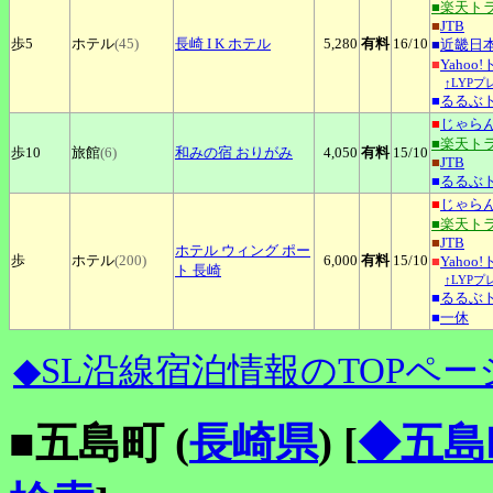
■楽天ト
■
JTB
歩5
ホテル
(45)
長崎
I K ホテル
5,280
有料
16
/10
■
近畿日
■
Yahoo
↑LYP
■
るるぶ
■
じゃら
■楽天ト
歩10
旅館
(6)
和みの宿
おりがみ
4,050
有料
15
/10
■
JTB
■
るるぶ
■
じゃら
■楽天ト
■
JTB
ホテル
ウィング ポー
歩
ホテル
(200)
6,000
有料
15
/10
■
Yahoo
ト 長崎
↑LYP
■
るるぶ
■
一休
◆SL沿線宿泊情報のTOPペー
■五島町 (
長崎県
)
[
◆五島