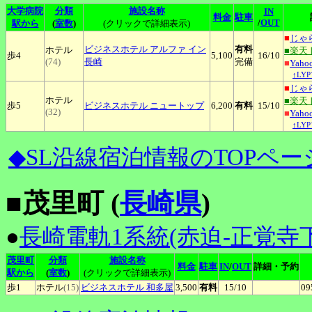
大学病院
分類
施設名称
IN
料金
駐車
/
OUT
駅から
(
室数
)
(クリックで詳細表示)
■
じゃ
ビジネスホテル
アルファ イン
有料
ホテル
■楽天
歩4
5,100
16
/10
(74)
長崎
完備
■
Yah
↑LY
■
じゃ
ホテル
■楽天
歩5
ビジネスホテル
ニュートップ
6,200
有料
15
/10
(32)
■
Yah
↑LY
◆SL沿線宿泊情報のTOPペー
■茂里町 (
長崎県
)
●
長崎電軌1系統(赤迫-正覚寺下
茂里町
分類
施設名称
料金
駐車
IN
/
OUT
詳細・予約
駅から
(
室数
)
(クリックで詳細表示)
歩1
ホテル
(15)
ビジネスホテル
和多屋
3,500
有料
15
/10
09