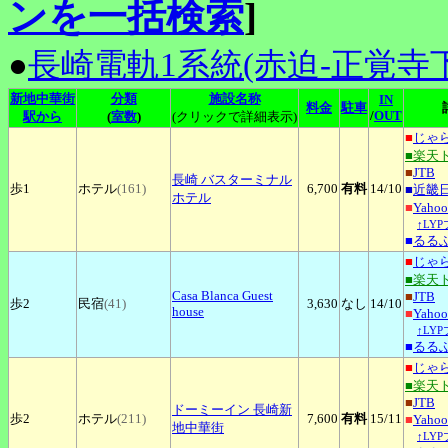
ンを一括検索
]
●
長崎電軌1系統(赤迫-正覚寺下
新地中華街
分類
施設名称
IN
料金
駐車
/
OUT
駅から
(
室数
)
(クリックで詳細表示)
■
じゃ
■楽天
■
JTB
長崎
バスターミナル
歩1
ホテル
(161)
6,700
有料
14
/10
■
近畿
ホテル
■
Yah
↑LY
■
るる
■
じゃ
■楽天
Casa
Blanca Guest
■
JTB
歩2
民宿
(41)
3,630
なし
14
/10
house
■
Yah
↑LY
■
るる
■
じゃ
■楽天
■
JTB
ドーミーイン
長崎新
歩2
ホテル
(211)
7,600
有料
15
/11
■
Yah
地中華街
↑LY