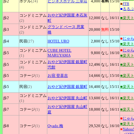
歩2
ホテル
(24)
ビジネスホテル
三幸荘
4,000
有料
15
/10
■
JTB
■
るる
おやど紀伊国屋
本石灰
コンドミニアム
歩2
12,000
なし
16
/11
■楽天
(2)
町
グランド
ベース 思案
コンドミニアム
歩3
20,000
無料
15
/10
(2)
橋
■
じゃ
歩4
民宿
(27)
HOTEL
URO
2,800
なし
15
/10
■楽天
■
じゃ
コンドミニアム
CUBE
HOTEL
歩5
9,800
なし
16
/10
MARUYAMA
(1)
■楽天
おやど紀伊国屋
銀屋町
コンドミニアム
歩5
12,496
なし
16
/11
■楽天
(4)
弐館
歩5
コテージ
(1)
お宿
登喜吉
14,666
なし
15
/10
■楽天
歩5
民宿
(2)
おやど紀伊国屋
銀屋町
16,400
なし
15
/11
■楽天
コンドミニアム
歩7
おやど紀伊国屋
丸山町
13,600
なし
16
/11
■楽天
(1)
おやど紀伊国屋
丸山町
歩7
コテージ
(1)
18,000
なし
16
/11
■楽天
庭
■
じゃ
■楽天
歩8
コテージ
(1)
Oyado
梅
29,520
なし
16
/10
■
Yaho