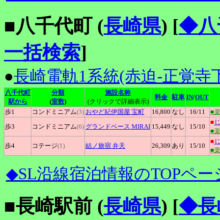
■八千代町 (
長崎県
)
[
◆八
一括検索
]
●
長崎電軌1系統(赤迫-正覚寺下
八千代町
分類
施設名称
料金
駐車
IN
/
OUT
駅から
(
室数
)
(クリックで詳細表示)
歩1
コンドミニアム
(3)
おやど紀伊国屋
宝町
16,800
なし
16
/11
■
■
歩3
コンドミニアム
(6)
グランドベース
MIRAI
15,449
なし
15
/10
■
■
歩4
コテージ
(1)
結ノ旅宿
弁天
26,309
あり
15
/10
■
◆SL沿線宿泊情報のTOPペー
■長崎駅前 (
長崎県
)
[
◆長