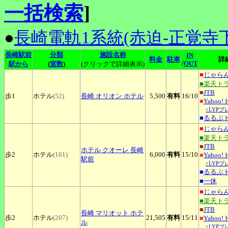
一括検索
]
●
長崎電軌1系統(赤迫-正覚寺下
長崎駅前
分類
施設名称
IN
料金
駐車
詳
/
OUT
駅から
(
室数
)
(クリックで詳細表示)
■
じゃら
■楽天ト
■
JTB
歩1
ホテル
(52)
長崎
オリオン ホテル
5,500
有料
16
/10
■
Yahoo
↑LYP
■
るるぶ
■
じゃら
■楽天ト
■
JTB
ホテル
クオーレ 長崎
歩2
ホテル
(161)
6,000
有料
15
/10
■
Yahoo
駅前
↑LYP
■
るるぶ
■
一休
■
じゃら
■楽天ト
■
JTB
長崎
マリオット ホテ
歩2
ホテル
(207)
21,505
有料
15
/11
■
Yahoo
ル
↑LYP