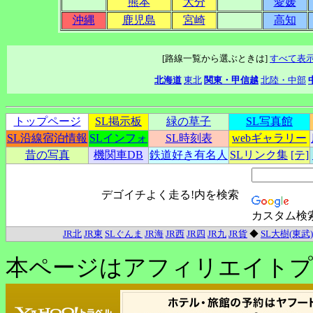
熊本
大分
愛媛
沖縄
鹿児島
宮崎
高知
[路線一覧から選ぶときは]
すべて表
北海道
東北
関東・甲信越
北陸・中部
トップページ
SL掲示板
緑の草子
SL写真館
SL沿線宿泊情報
SLインフォ
SL時刻表
webギャラリー
昔の写真
機関車DB
鉄道好き有名人
SLリンク集
[テ]
デゴイチよく走る!内を検索
カスタム検
JR北
JR東
SLぐんま
JR海
JR西
JR四
JR九
JR貨
◆
SL大樹(東武)
本ページはアフィリエイトプ