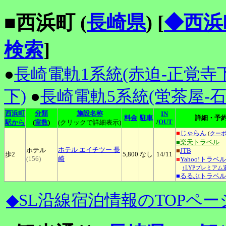
■西浜町 (
長崎県
)
[
◆西浜
検索
]
●
長崎電軌1系統(赤迫-正覚寺下
下)
●
長崎電軌5系統(蛍茶屋-石
西浜町
分類
施設名称
IN
料金
駐車
詳細・予
/
OUT
駅から
(
室数
)
(クリックで詳細表示)
■
じゃらん
(
クー
■楽天トラベル
ホテル
エイチツー 長
ホテル
■
JTB
歩2
5,800
なし
14
/11
(156)
崎
■
Yahoo!トラベル
↑LYPプレミアム
■
るるぶトラベル
◆SL沿線宿泊情報のTOPペー