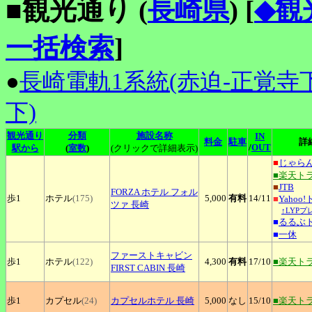
■観光通り (
長崎県
)
[
◆観
一括検索
]
●
長崎電軌1系統(赤迫-正覚寺下
下)
観光通り
分類
施設名称
IN
料金
駐車
詳
/
OUT
駅から
(
室数
)
(クリックで詳細表示)
■
じゃら
■楽天ト
■
JTB
FORZA
ホテル フォル
歩1
ホテル
(175)
5,000
有料
14
/11
■
Yahoo
ツァ 長崎
↑LYP
■
るるぶ
■
一休
ファーストキャビン
歩1
ホテル
(122)
4,300
有料
17
/10
■楽天ト
FIRST CABIN 長崎
歩1
カプセル
(24)
カプセルホテル
長崎
5,000
なし
15
/10
■楽天ト