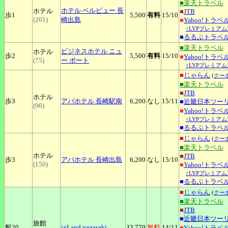
■楽天トラベル
ホテル
ベルビュー 長
ホテル
■
JTB
歩1
5,500
有料
15
/10
(201)
崎出島
■
Yahoo!トラベ
↑LYPプレミアム
■
るるぶトラベ
■楽天トラベル
ビジネスホテル
ニュ
ホテル
歩2
5,500
有料
15
/10
■
Yahoo!トラベ
(75)
ー ポート
↑LYPプレミアム
■
じゃらん
(
クー
■楽天トラベル
■
JTB
ホテル
歩3
アパホテル
長崎駅南
6,200
なし
15
/11
■
近畿日本ツー
(96)
■
Yahoo!トラベ
↑LYPプレミアム
■
るるぶトラベ
■
じゃらん
(
クー
■楽天トラベル
ホテル
■
JTB
歩3
アパホテル
長崎出島
6,200
なし
15
/10
(150)
■
Yahoo!トラベ
↑LYPプレミアム
■
るるぶトラベ
■
じゃらん
(
クー
■楽天トラベル
■
JTB
■
近畿日本ツー
旅館
船20
i+Land
nagasaki
33,770
無料
14
/11
■
Yahoo!トラベ