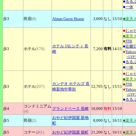
■
るる
■
一休
歩3
民宿
(8)
Almas
Guest House
3,600
なし
15
/10
■楽天
■
じゃ
■楽天
■
JTB
ホテル
JALシティ 長
■
近畿
歩3
ホテル
(170)
7,200
有料
14
/11
崎
■
Yah
↑LY
■
るる
■
一休
■
じゃ
■楽天
カンデオ
ホテルズ 長
■
JTB
歩3
ホテル
(207)
12,705
なし
15
/11
崎新地中華街
■
Yah
↑LY
■
るる
コンドミニアム
歩4
グランドベース
長崎
18,000
無料
15
/10
(4)
おやど紀伊国屋
新地
歩5
民宿
(2)
8,000
なし
16
/11
■楽天
町
歩5
コテージ
(1)
おやど紀伊国屋
籠町
21,200
なし
16
/11
■楽天