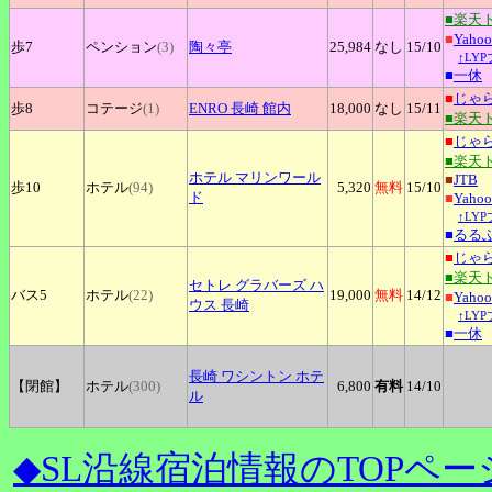
■楽天
■
Yah
歩7
ペンション
(3)
陶々亭
25,984
なし
15
/10
↑LY
■
一休
■
じゃ
歩8
コテージ
(1)
ENRO
長崎 館内
18,000
なし
15
/11
■楽天
■
じゃ
■楽天
ホテル
マリンワール
■
JTB
歩10
ホテル
(94)
5,320
無料
15
/10
ド
■
Yah
↑LY
■
るる
■
じゃ
■楽天
セトレ
グラバーズ ハ
バス5
ホテル
(22)
19,000
無料
14
/12
■
Yah
ウス 長崎
↑LY
■
一休
長崎
ワシントン ホテ
【閉館】
ホテル
(300)
6,800
有料
14
/10
ル
◆SL沿線宿泊情報のTOPペー