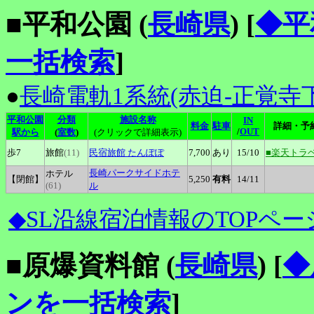
■平和公園 (
長崎県
)
[
◆平
一括検索
]
●
長崎電軌1系統(赤迫-正覚寺下
平和公園
分類
施設名称
IN
料金
駐車
詳細・予
/
OUT
駅から
(
室数
)
(クリックで詳細表示)
歩7
旅館
(11)
民宿旅館
たんぽぽ
7,700
あり
15
/10
■楽天トラ
長崎パークサイドホテ
ホテル
【閉館】
5,250
有料
14
/11
(61)
ル
◆SL沿線宿泊情報のTOPペー
■原爆資料館 (
長崎県
)
[
◆
ンを一括検索
]