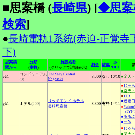
■思案橋 (
長崎県
)
[
◆思案
検索
]
●
長崎電軌1系統(赤迫-正覚寺下
下)
思案橋
分類
施設名称
IN
料金
駐車
/
OUT
駅から
(
室数
)
(クリックで詳細表示)
コンドミニアム
The
Stay Central
歩1
8,000
なし
16
/10
■楽天
Nagasaki
(3)
■
じゃ
■楽天
■
JTB
リッチモンド
ホテル
■
近畿
歩1
ホテル
(209)
8,300
有料
14
/11
長崎思案橋
■
Yaho
↑LY
■
るる
■
一休
■
じゃ
■楽天