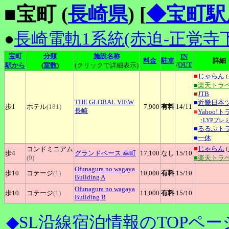
■宝町 (
長崎県
)
[
◆宝町駅
●
長崎電軌1系統(赤迫-正覚寺下
宝町
分類
施設名称
IN
料金
駐車
詳細
/
OUT
駅から
(
室数
)
(クリックで詳細表示)
■
じゃらん
(
■楽天トラ
■
JTB
THE
GLOBAL VIEW
■
近畿日本
歩1
ホテル
(181)
7,900
有料
14
/11
長崎
■
Yahoo!
↑LYPプレ
■
るるぶト
■
一休
■
じゃらん
コンドミニアム
(
歩4
グランドベース
幸町
17,100
なし
15
/10
(9)
■楽天トラ
Ofunagura
no wagaya
歩10
コテージ
(1)
10,000
有料
15
/10
Building A
Ofunagura
no wagaya
歩10
コテージ
(1)
11,000
有料
15
/10
Building B
◆SL沿線宿泊情報のTOPペー