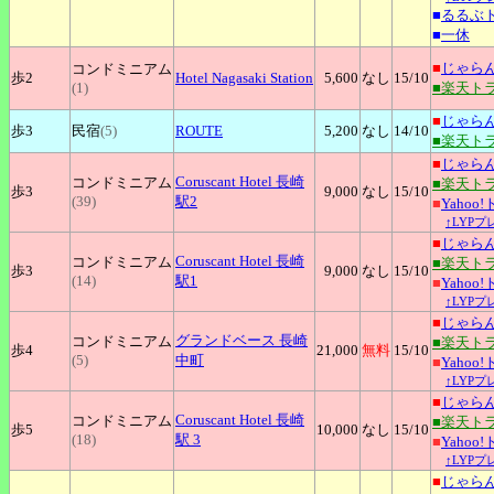
■
るるぶ
■
一休
■
じゃら
コンドミニアム
歩2
Hotel
Nagasaki Station
5,600
なし
15
/10
(1)
■楽天ト
■
じゃら
歩3
民宿
(5)
ROUTE
5,200
なし
14
/10
■楽天ト
■
じゃら
Coruscant
Hotel 長崎
コンドミニアム
■楽天ト
歩3
9,000
なし
15
/10
(39)
駅2
■
Yahoo
↑LYP
■
じゃら
Coruscant
Hotel 長崎
コンドミニアム
■楽天ト
歩3
9,000
なし
15
/10
(14)
駅1
■
Yahoo
↑LYP
■
じゃら
グランドベース
長崎
コンドミニアム
■楽天ト
歩4
21,000
無料
15
/10
(5)
中町
■
Yahoo
↑LYP
■
じゃら
Coruscant
Hotel 長崎
コンドミニアム
■楽天ト
歩5
10,000
なし
15
/10
(18)
駅 3
■
Yahoo
↑LYP
■
じゃら