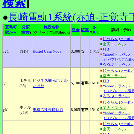
検索
]
●
長崎電軌1系統(赤迫-正覚寺下
五島町
分類
施設名称
IN
料金
駐車
詳細・予約
/
OUT
駅から
(
室数
)
(クリックで詳細表示)
■
じゃらん
(
クーポン
■楽天トラベル
■
JTB
歩1
YH
(4)
Hostel
Casa Noda
3,300
なし
14
/11
■
Yahoo!トラベル
↑LYPプレミアム還元
■
るるぶトラベル
■
じゃらん
(
クーポン
■楽天トラベル
ビジネス観光ホテル
ホテル
■
JTB
歩1
5,100
有料
16
/10
(35)
いけだ
■
Yahoo!トラベル
↑LYPプレミアム還元
■
るるぶトラベル
■
じゃらん
(
クーポン
ホテル
■楽天トラベル
歩1
東横INN
長崎駅前
8,085
有料
15
/10
(219)
■
Yahoo!トラベル
↑LYPプレミアム還元
■
じゃらん
(
クーポン
■楽天トラベル