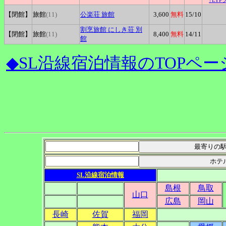
↑LY
【閉館】
旅館
(11)
公楽荘
旅館
3,600
無料
15
/10
割烹旅館
にしき荘 別
【閉館】
旅館
(11)
8,400
無料
14
/11
館
◆SL沿線宿泊情報のTOPペー
SL沿線宿泊情報
島根
鳥取
山口
広島
岡山
長崎
佐賀
福岡