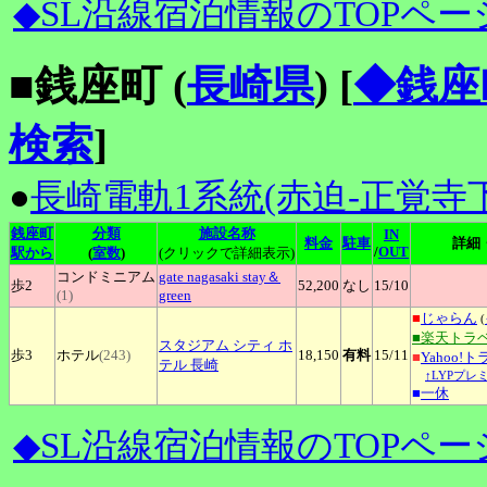
◆SL沿線宿泊情報のTOPペー
■銭座町 (
長崎県
)
[
◆銭座
検索
]
●
長崎電軌1系統(赤迫-正覚寺下
銭座町
分類
施設名称
IN
料金
駐車
詳細
/
OUT
駅から
(
室数
)
(クリックで詳細表示)
コンドミニアム
gate
nagasaki stay＆
歩2
52,200
なし
15
/10
(1)
green
■
じゃらん
(
■楽天トラ
スタジアム
シティ ホ
歩3
ホテル
(243)
18,150
有料
15
/11
■
Yahoo!
テル 長崎
↑LYPプレ
■
一休
◆SL沿線宿泊情報のTOPペー