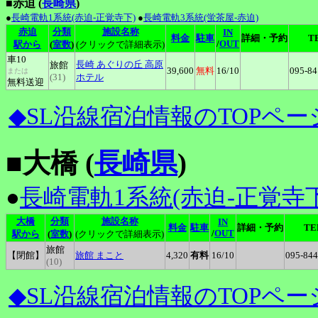
■赤迫 (
長崎県
)
●
長崎電軌1系統(赤迫-正覚寺下)
●
長崎電軌3系統(蛍茶屋-赤迫)
赤迫
分類
施設名称
IN
料金
駐車
詳細・予約
T
/
OUT
駅から
(
室数
)
(クリックで詳細表示)
車10
長崎
あぐりの丘 高原
旅館
39,600
無料
16
/10
095-84
または
(31)
ホテル
無料送迎
◆SL沿線宿泊情報のTOPペー
■大橋 (
長崎県
)
●
長崎電軌1系統(赤迫-正覚寺下
大橋
分類
施設名称
IN
料金
駐車
詳細・予約
TE
/
OUT
駅から
(
室数
)
(クリックで詳細表示)
旅館
【閉館】
旅館
まこと
4,320
有料
16
/10
095-844
(10)
◆SL沿線宿泊情報のTOPペー