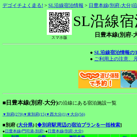
デゴイチよく走る!
>
SL沿線宿泊情報
>
日豊本線(別府-大分)
SL沿線
日豊本線(別府-
スマホ版
●
SL沿線宿泊情報の
●
ご利用上の注意、
■日豊本線(別府-大分)
の沿線にある宿泊施設一覧
▼別府(279)
▼東別府(15)
▼西大分(1)
▼大分(56)
■別府 (
大分県
)
[
◆別府駅周辺の宿泊プランを一括検索
]
●
日豊本線(門司港-別府)
●
日豊本線(別府-大分)