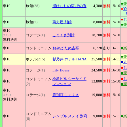
■
車10
旅館
(28)
湯けむりの宿
ほの香
4,300
無料
15
/10
■
Y
↑
■
じ
車10
旅館
(5)
萬力屋
別館
8,000
無料
15
/10
■
車10
コテージ
(1)
こまくさ別館
18,700
無料
15
/10
または
無料送迎
車10
コンドミニアム
おやど
たぬ吉亭
6,728
あり
16
/11
■
■
車10
ホテル
(215)
杉乃井
ホテル HANA
25,500
無料
14
/11
■
近
■
じ
車10
コテージ
(1)
Lily
House
24,580
無料
16
/10
■
松亀ビル
シーサイド
■
じ
コンドミニアム
車10
13,800
無料
15
/10
(2)
マンション
■
車10
コテージ
(1)
貸別荘
こまくさ
19,800
無料
15
/10
または
無料送迎
コンドミニアム
車10
シンプル
ステイ 別府
9,000
無料
15
/11
■
(6)