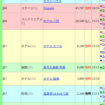
ゲストハウス
■
じ
歩6
コテージ
(1)
Triangle
45,787
無料
16
/10
■
■
じ
コンドミニアム
■
歩6
ホテル
二灯
28,500
なし
15
/11
(2)
■
Y
↑
■
じ
■
■
J
■
Y
歩7
ホテル
(52)
ホテル
エール
8,100
無料
15
/10
↑
■
ゆ
■
る
■
一
歩7
旅館
(10)
喜可久旅館
別府
6,000
無料
15
/11
■
歩7
ホテル
(14)
ホテル
臨海
3,800
無料
15
/10
■
じ
■
歩7
民宿
(20)
温泉宿
はまゆう凪
2,200
有料
15
/11
■
Y
↑
■