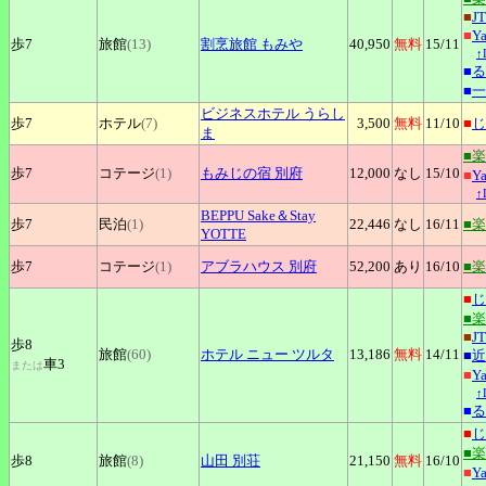
■
J
■
Y
歩7
旅館
(13)
割烹旅館
もみや
40,950
無料
15
/11
↑
■
る
■
一
ビジネスホテル
うらし
歩7
ホテル
(7)
3,500
無料
11
/10
■
じ
ま
■
歩7
コテージ
(1)
もみじの宿
別府
12,000
なし
15
/10
■
Y
↑
BEPPU
Sake＆Stay
歩7
民泊
(1)
22,446
なし
16
/11
■
YOTTE
歩7
コテージ
(1)
アブラハウス
別府
52,200
あり
16
/10
■
■
じ
■
■
J
歩8
旅館
(60)
ホテル
ニュー ツルタ
13,186
無料
14
/11
■
近
車3
または
■
Y
↑
■
る
■
じ
■
歩8
旅館
(8)
山田
別荘
21,150
無料
16
/10
■
Y