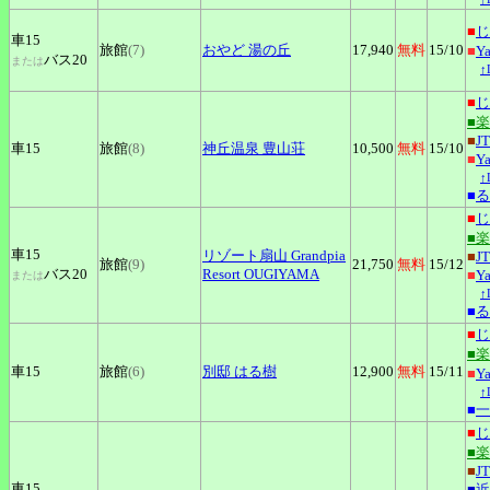
■
じ
車15
旅館
(7)
おやど
湯の丘
17,940
無料
15
/10
■
Y
バス20
または
↑
■
じ
■
■
J
車15
旅館
(8)
神丘温泉
豊山荘
10,500
無料
15
/10
■
Y
↑
■
る
■
じ
■
車15
リゾート扇山
Grandpia
■
J
旅館
(9)
21,750
無料
15
/12
バス20
Resort OUGIYAMA
■
Y
または
↑
■
る
■
じ
■
車15
旅館
(6)
別邸
はる樹
12,900
無料
15
/11
■
Y
↑
■
一
■
じ
■
■
J
車15
■
近