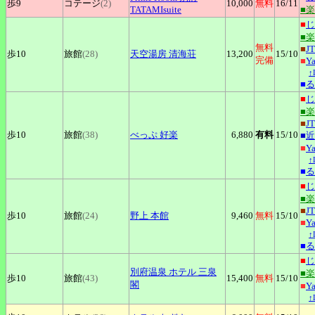
歩9
コテージ
(2)
10,000
無料
16
/11
TATAMIsuite
■
■
じ
■
無料
■
J
歩10
旅館
(28)
天空湯房
清海荘
13,200
15
/10
完備
■
Y
↑
■
る
■
じ
■
■
J
歩10
旅館
(38)
べっぷ
好楽
6,880
有料
15
/10
■
近
■
Y
↑
■
る
■
じ
■
■
J
歩10
旅館
(24)
野上
本館
9,460
無料
15
/10
■
Y
↑
■
る
■
じ
別府温泉
ホテル 三泉
■
歩10
旅館
(43)
15,400
無料
15
/10
閣
■
Y
↑