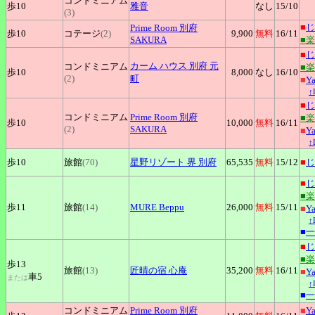
コンドミニアム
歩10
雅音
なし
15
/10
(3)
■
じ
Prime
Room 別府
歩10
コテージ
(2)
9,900
無料
16
/11
SAKURA
■
■
じ
カーム
ハウス 別府 元
コンドミニアム
■
歩10
8,000
なし
16
/10
(2)
町
■
Y
↑
■
じ
コンドミニアム
Prime
Room 別府
■
歩10
10,000
無料
16
/11
(2)
SAKURA
■
Y
↑
歩10
旅館
(70)
星野リゾート
界 別府
65,535
無料
15
/12
■
じ
■
じ
■
歩11
旅館
(14)
MURE
Beppu
26,000
無料
15
/11
■
Y
↑
■
一
■
じ
■
歩13
旅館
(13)
匠晴の宿
心庵
35,200
無料
16
/11
■
Y
車5
または
↑
■
一
コンドミニアム
Prime
Room 別府
■
Y