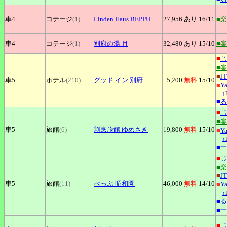
車4
コテージ
(1)
Linden
Haus BEPPU
27,956
あり
16
/11
■
車4
コテージ
(1)
別府の湯
月
32,480
あり
15
/10
■
■
じ
■
■
J
車5
ホテル
(210)
グッド
イン 別府
5,200
無料
15
/10
■
Y
↑
■
る
■
じ
■
車5
旅館
(6)
割烹旅館
ゆめさき
19,800
無料
15
/10
■
Y
↑
■
一
■
じ
■
■
J
車5
旅館
(11)
べっぷ
昭和園
46,000
無料
14
/10
■
Y
↑
■
る
■
一
■
じ