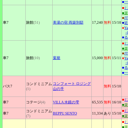
■
一
■
じ
■
■
J
車7
旅館
(51)
美湯の宿
両築別邸
17,240
無料
15
/10
■
近
■
Y
↑
■
る
■
じ
■
■
J
車7
旅館
(10)
葉籠
15,000
無料
15
/11
■
Y
↑
■
る
■
一
コンフォート
ロジング
コンドミニアム
バス7
無料
15
/10
(1)
山の手
■
じ
車7
コテージ
(4)
VILLA
水鏡の雫
65,535
無料
16
/10
■
■
じ
コンドミニアム
車7
BEPPU
SENTO
11,334
あり
15
/10
(7)
■
■
じ
■