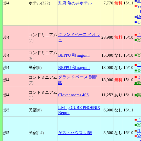
■
近
歩4
ホテル
(322)
別府
亀の井ホテル
7,770
無料
15
/11
■
Y
↑
■
ゆ
■
る
グランドベース
イオラ
■
じ
コンドミニアム
歩4
28,900
無料
15
/10
(7)
ニ
■
コンドミニアム
歩4
BEPPU
和 nagomi
15,000
なし
15
/10
■
(6)
■
じ
歩4
民宿
(6)
BEPPU
和 nagomi
13,000
なし
15
/10
■
グランド
ベース 別府
■
じ
コンドミニアム
歩4
18,000
無料
15
/10
(7)
駅
■
コンドミニアム
歩4
Clover
rooms 406
11,252
あり
16
/11
■
(1)
Living
CUBE PHOENIX
歩5
民宿
(8)
6,900
なし
16
/11
Beppu
■
じ
■
■
J
歩5
民宿
(14)
ゲストハウス
団欒
3,500
なし
16
/10
■
Y