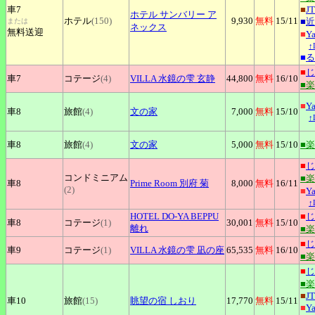
車7
■
J
ホテル
サンバリー ア
ホテル
(150)
9,930
無料
15
/11
■
近
または
ネックス
無料送迎
■
Y
↑
■
る
■
じ
車7
コテージ
(4)
VILLA
水鏡の雫 玄静
44,800
無料
16
/10
■
■
Y
車8
旅館
(4)
文の家
7,000
無料
15
/10
↑
車8
旅館
(4)
文の家
5,000
無料
15
/10
■
■
じ
コンドミニアム
■
車8
Prime
Room 別府 菊
8,000
無料
16
/11
(2)
■
Y
↑
HOTEL
DO-YA BEPPU
■
じ
車8
コテージ
(1)
30,001
無料
15
/10
離れ
■
■
じ
車9
コテージ
(1)
VILLA
水鏡の雫 凪の座
65,535
無料
16
/10
■
■
じ
■
■
J
車10
旅館
(15)
眺望の宿
しおり
17,770
無料
15
/11
■
Y