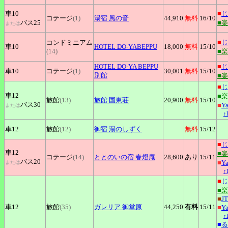
車10
■
じ
コテージ
(1)
湯宿
風の音
44,910
無料
16
/10
バス25
■
または
■
じ
コンドミニアム
車10
HOTEL
DO-YABEPPU
18,000
無料
15
/10
(14)
■
HOTEL
DO-YA BEPPU
■
じ
車10
コテージ
(1)
30,001
無料
15
/10
別館
■
■
じ
車12
■
旅館
(13)
旅館
国東荘
20,900
無料
15
/10
バス30
■
Y
または
↑
車12
旅館
(12)
御宿
湯のしずく
無料
15
/12
■
じ
車12
■
コテージ
(14)
ととのいの宿
春燈庵
28,600
あり
15
/11
バス20
■
Y
または
↑
■
じ
■
■
J
車12
旅館
(35)
ガレリア
御堂原
44,250
有料
15
/11
■
Y
↑
■
る