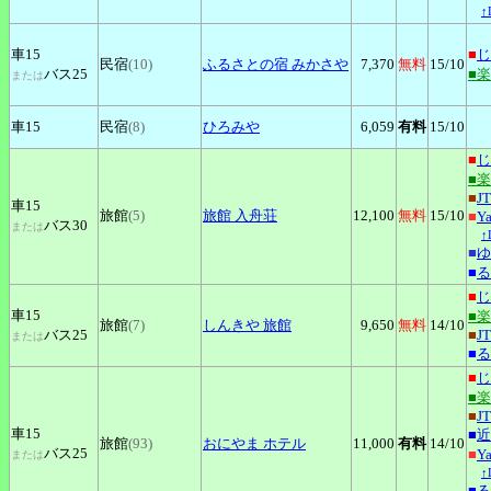
↑
車15
■
じ
民宿
(10)
ふるさとの宿
みかさや
7,370
無料
15
/10
バス25
■
または
車15
民宿
(8)
ひろみや
6,059
有料
15
/10
■
じ
■
■
J
車15
旅館
(5)
旅館
入舟荘
12,100
無料
15
/10
■
Y
バス30
または
↑
■
ゆ
■
る
■
じ
車15
■
旅館
(7)
しんきや
旅館
9,650
無料
14
/10
バス25
■
J
または
■
る
■
じ
■
■
J
車15
■
近
旅館
(93)
おにやま
ホテル
11,000
有料
14
/10
バス25
■
Y
または
↑
■
る