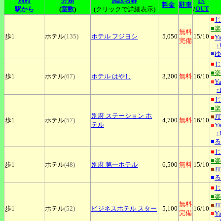
別府
分類
施設名称
IN
料金
駐車
/
OUT
駅から
(
室数
)
(クリックで詳細表示)
■
じ
■
無料
歩1
ホテル
(135)
ホテル
フジヨシ
5,050
15
/10
■
Y
完備
↑
■
ゆ
■
じ
■
歩1
ホテル
(67)
ホテル
はやし
3,200
無料
16
/10
■
Y
↑
■
じ
■
別府
ステーション ホ
■
J
歩1
ホテル
(57)
4,700
無料
16
/10
テル
■
Y
↑
■
る
■
じ
■
歩1
ホテル
(48)
別府
第一ホテル
6,500
無料
15
/10
■
J
■
る
■
じ
■
無料
■
J
歩1
ホテル
(52)
ビジネスホテル
スター
5,100
16
/10
完備
■
Y