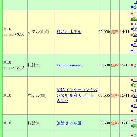
↑
■
る
■
じ
■
■
J
車10
■
近
ホテル
(616)
杉乃井
ホテル
25,050
無料
14
/11
バス10
■
Y
または
↑
■
る
■
一
車10
旅館
(5)
Villare
Kanawa
55,500
無料
15
/10
■
じ
バス15
または
■
じ
■
ANA
インターコンチネ
■
J
車10
ホテル
(89)
ンタル 別府 リゾート
65,535
無料
15
/11
■
Y
＆スパ
↑
■
る
■
一
■
じ
車10
旅館
(9)
旅館
さくら屋
6,500
無料
16
/10
■
■
じ