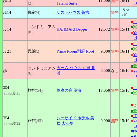
歩13
11,000
無料
16
/11
(2)
Tatami Suite
↑
15
:30
歩14
民宿
(4)
ゲストハウス
茶吉
無料
/10
■
じ
コンドミニアム
■
歩14
HAJIMARI
Beppu
12,672
無料
15
/11
(6)
■
Y
↑
■
じ
■
歩21
民泊
(2)
Prime
Room別府 Root
9,000
無料
16
/11
■
Y
↑
■
カーム
ハウス 別府 北
コンドミニアム
歩
5,500
なし
16
/10
■
Y
(6)
浜
↑
車4
■
じ
旅館
(54)
悠彩の宿
望海
17,050
無料
15
/10
歩15
■
または
■
じ
■
■
J
車4
シーサイド
ホテル 美
旅館
(45)
9,900
無料
15
/10
■
Y
歩13
松 大江亭
または
↑
■
ゆ
■
る