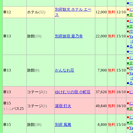
■
一
別府観光
ホテル エー
■
じ
車12
ホテル
(32)
12,000
無料
12
/10
ス
■
■
じ
■
■
J
車13
旅館
(10)
別府旅宿
最乃幸
22,000
無料
15
/10
■
Y
↑
■
る
■
一
■
じ
■
■
J
車13
旅館
(6)
かんなわ荘
7,900
無料
15
/10
■
Y
↑
■
る
車13
コテージ
(1)
ゆけむりの宿
小町荘
37,626
無料
16
/10
■
じ
車15
■
じ
コテージ
(1)
湯宿
灯火
49,840
無料
16
/10
バス25
■
または
■
じ
■
車15
旅館
(38)
別府
風雅
8,800
無料
15
/10
■
Y
↑