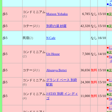
↑
■
る
コンドミニアム
歩5
Maison
Yohaku
6,785
なし
15
/10
■
(1)
歩5
コテージ
(1)
別府の湯
紗羅
42,320
なし
15
/10
■
歩5
民宿
(2)
N
Cafe
なし
16
/10
■
じ
コンドミニアム
■
歩5
Uri
House
7,500
なし
14
/10
(2)
■
Y
↑
歩5
コテージ
(1)
Aburaya
Bettei
36,656
無料
15
/10
■
グランド
ベース 別府
■
じ
コンドミニアム
歩5
24,300
無料
15
/10
(6)
駅前
■
■
じ
J-STAY
別府 イン ディ
コンドミニアム
■
歩5
11,000
無料
15
/10
(4)
ゴ
■
Y
↑
■
じ
コンドミニアム