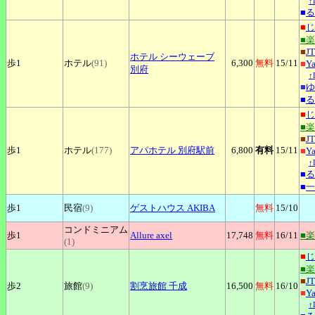
↑
■
る
■
じ
■
■
J
ホテル
シーウェーブ
歩1
ホテル
(91)
6,300
無料
15
/11
■
Y
別府
↑
■
ゆ
■
る
■
じ
■
■
J
歩1
ホテル
(177)
アパホテル
別府駅前
6,800
有料
15
/11
■
Y
↑
■
る
■
一
歩1
民宿
(9)
ゲストハウス
AKIBA
無料
15
/10
コンドミニアム
歩1
Allure
axel
17,748
無料
16
/11
■
(1)
■
じ
■
■
J
歩2
旅館
(9)
割烹旅館
千成
16,500
無料
16
/10
■
Y
↑