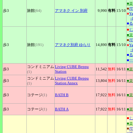
■
■
J
歩3
旅館
(64)
アマネク
イン 別府
9,990
有料
15
/10
■
Y
↑
■
る
■
じ
■
■
J
歩3
旅館
(191)
アマネク別府
ゆらり
14,890
有料
15
/10
■
Y
↑
■
る
■
一
コンドミニアム
Living
CUBE Beppu
歩3
11,542
無料
16
/11
■
Station
(1)
コンドミニアム
Living
CUBE Beppu
歩3
13,804
無料
16
/11
■
Station Annex
(1)
歩3
コテージ
(1)
BATH
B
17,922
無料
16
/11
■
歩3
コテージ
(1)
BATH
A
17,922
無料
16
/11
■
■
じ
■
■
J