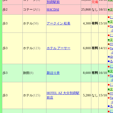
別府駅前
完備
歩2
コテージ
(1)
HACDAI
25,868
なし
16
/11
■
■
じ
■
歩3
ホテル
(50)
アークイン
松美
4,300
有料
15
/10
■
Y
↑
■
じ
■
■
J
歩3
ホテル
(123)
ホテル
アーサー
6,800
有料
14
/11
■
Y
↑
■
ゆ
■
る
■
じ
■
歩3
旅館
(8)
新ほり井
8,600
有料
16
/10
■
Y
↑
■
じ
■
HOTEL
AZ 大分別府駅
■
J
歩3
ホテル
(125)
5,280
なし
15
/10
前店
■
Y
↑
■
る
■
じ