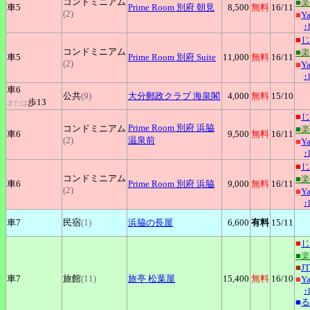
コンドミニアム
■
車5
Prime
Room 別府 朝見
8,500
無料
16
/11
(2)
■
Y
↑
■
じ
コンドミニアム
■
車5
Prime
Room 別府 Suite
11,000
無料
16
/11
(2)
■
Y
↑
車6
公共
(9)
大分郵政クラブ
海泉閣
4,000
無料
15
/10
歩13
または
■
じ
Prime
Room 別府 浜脇
コンドミニアム
■
車6
9,500
無料
16
/11
(2)
温泉前
■
Y
↑
■
じ
コンドミニアム
■
車6
Prime
Room 別府 浜脇
9,000
無料
16
/11
(2)
■
Y
↑
車7
民宿
(1)
浜脇の長屋
6,600
有料
15
/11
■
じ
■
■
J
車7
旅館
(11)
旅亭
松葉屋
15,400
無料
16
/10
■
Y
↑
■
る