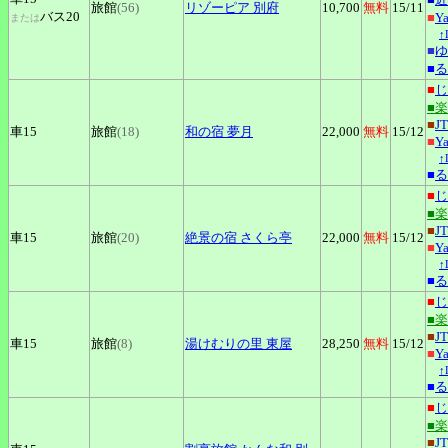
旅館
(56)
リゾーピア
別府
10,700
無料
15
/11
バス20
■
Y
または
↑
■
ゆ
■
る
■
じ
■
■
J
車15
旅館
(18)
和の宿
夢月
22,000
無料
15
/12
■
Y
↑
■
る
■
じ
■
■
J
車15
旅館
(20)
絶景の宿
さくら亭
22,000
無料
15
/12
■
Y
↑
■
る
■
じ
■
■
J
車15
旅館
(8)
湯けむりの里
東屋
28,250
無料
15
/12
■
Y
↑
■
る
■
じ
■
■
J