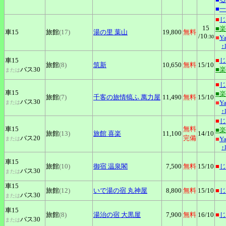
■
一
■
じ
15
■
車15
旅館
(17)
湯の里
葉山
19,800
無料
/10
:30
■
Y
↑
車15
■
じ
旅館
(8)
筑新
10,650
無料
15
/10
バス30
■
または
■
じ
車15
■
旅館
(7)
千客の旅情犒ふ
萬力屋
11,490
無料
15
/10
バス30
■
Y
または
↑
■
じ
車15
無料
■
旅館
(13)
旅館
喜楽
11,100
14
/10
バス20
完備
■
Y
または
↑
車15
旅館
(10)
御宿
温泉閣
7,500
無料
15
/10
■
じ
バス30
または
車15
旅館
(12)
いで湯の宿
丸神屋
8,800
無料
15
/10
■
じ
バス30
または
車15
旅館
(8)
湯治の宿
大黒屋
7,900
無料
16
/10
■
じ
バス30
または