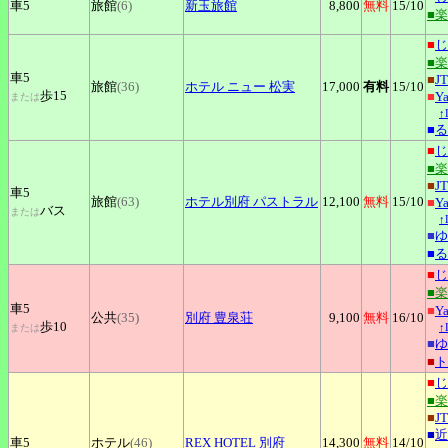
車5
旅館
(6)
新玉旅館
8,800
無料
15
/10
■
■
じ
■
車5
■
J
旅館
(36)
ホテル
ニュー 松実
17,000
有料
15
/10
歩15
■
Y
または
↑
■
る
■
じ
■
■
J
車5
旅館
(63)
ホテル別府
パストラル
12,100
無料
15
/10
■
Y
バス
または
↑
■
ゆ
■
る
■
じ
■
車5
■
Y
公共
(35)
別府
豊泉荘
9,100
無料
16
/10
歩10
↑
または
■
ゆ
■
ト
■
じ
■
■
J
■
近
車5
ホテル
(46)
REX
HOTEL 別府
14,300
無料
14
/10