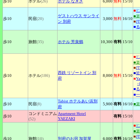
歩10
ホテル
(26)
ホテル
なぎさ
6,000
無料
15
/10
■
じ
ゲストハウス
サンライ
■
歩10
民宿
(20)
3,000
無料
16
/10
ン 別府
■
J
■
る
歩10
旅館
(35)
ホテル
芳泉鶴
10,300
有料
15
/10
■
じ
■
■
J
西鉄
リゾートイン 別
■
近
歩10
ホテル
(186)
8,000
無料
15
/10
府
■
Y
↑
■
る
■
一
Tabist
ホテルあい浜別
歩10
民宿
(8)
5,900
有料
16
/10
■
府
コンドミニアム
Apartment
Hotel
歩10
有料
15
/10
YAEZAKI
(52)
■
じ
■
■
J
歩10
旅館
(10)
別府のお宿
加賀屋
6,000
有料
16
/10