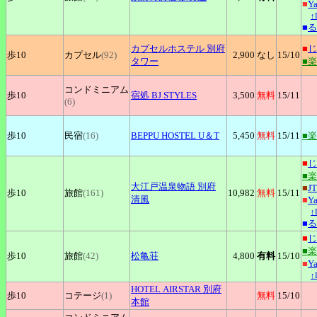
■
Y
↑
■
る
カプセルホステル
別府
■
じ
歩10
カプセル
(92)
2,900
なし
15
/10
タワー
■
コンドミニアム
歩10
宿処
BJ STYLES
3,500
無料
15
/11
(6)
歩10
民宿
(16)
BEPPU
HOSTEL U＆T
5,450
無料
15
/11
■
■
じ
■
大江戸温泉物語
別府
■
J
歩10
旅館
(161)
10,982
無料
15
/11
清風
■
Y
↑
■
る
■
じ
■
歩10
旅館
(42)
松亀荘
4,800
有料
15
/10
■
Y
↑
HOTEL
AIRSTAR 別府
歩10
コテージ
(1)
無料
15
/10
本館