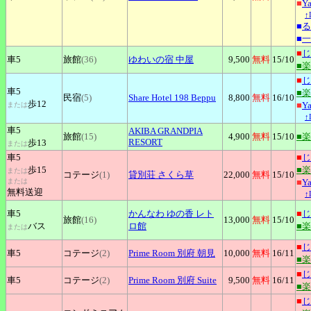
■
Y
↑
■
る
■
一
■
じ
車5
旅館
(36)
ゆわいの宿
中屋
9,500
無料
15
/10
■
■
じ
車5
■
民宿
(5)
Share
Hotel 198 Beppu
8,800
無料
16
/10
歩12
■
Y
または
↑
車5
AKIBA
GRANDPIA
旅館
(15)
4,900
無料
15
/10
■
RESORT
歩13
または
車5
■
じ
歩15
■
または
コテージ
(1)
貸別荘
さくら草
22,000
無料
15
/10
または
■
Y
無料送迎
↑
車5
かんなわ
ゆの香 レト
■
じ
旅館
(16)
13,000
無料
15
/10
バス
ロ館
■
または
■
じ
車5
コテージ
(2)
Prime
Room 別府 朝見
10,000
無料
16
/11
■
■
じ
車5
コテージ
(2)
Prime
Room 別府 Suite
9,500
無料
16
/11
■
■
じ