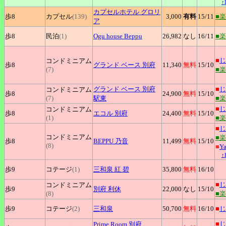
↑
カプセルホテル
グロリ
歩8
カプセル
(139)
3,000
有料
15
/11
■
ア
歩8
民泊
(1)
Ogu
house Beppu
26,982
なし
16
/11
■
■
じ
コンドミニアム
歩8
グランド
ベース 別府
11,340
無料
15
/10
(7)
■
グランド
ベース 別府
■
じ
コンドミニアム
歩8
24,900
無料
15
/10
(7)
駅東
■
■
じ
コンドミニアム
歩8
エコル
別府
24,400
無料
15
/10
(1)
■
■
じ
コンドミニアム
■
歩8
BEPPU
乃音
11,499
無料
15
/10
(8)
■
Y
↑
歩9
コテージ
(1)
三和泉
紅 碧
35,800
無料
16
/10
■
じ
コンドミニアム
歩9
別府
利休
22,000
なし
15
/10
(8)
■
歩9
コテージ
(2)
三和泉
50,700
無料
16
/10
■
じ
■
じ
Prime
Room 別府