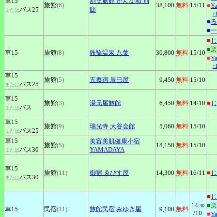
車15
割烹旅館
かんな和 別
旅館
(6)
38,100
無料
15
/11
■
Y
バス25
邸
または
↑
■
る
■
一
■
じ
■
車15
旅館
(8)
鉄輪温泉
八葉
30,800
無料
15
/10
■
Y
↑
車15
旅館
(5)
五養宿
辰巳屋
9,450
無料
15
/10
バス25
または
車15
旅館
(3)
湯元屋旅館
6,450
無料
14
/10
■
じ
バス
または
車15
旅館
(9)
瑞光寺
大谷会館
5,060
無料
15
/10
バス25
または
車15
美容美肌健康小宿
旅館
(5)
18,150
無料
15
/10
バス30
YAMADAYA
または
車15
旅館
(11)
御宿
ゑびす屋
14,300
無料
16
/11
■
じ
バス30
または
■
じ
14
■
:30
車15
民宿
(11)
旅館民宿
みゆき屋
9,100
無料
/10
■
Y