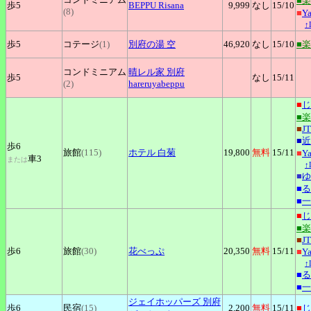
■
歩5
BEPPU
Risana
9,999
なし
15
/10
(8)
■
Y
↑
歩5
コテージ
(1)
別府の湯
空
46,920
なし
15
/10
■
コンドミニアム
晴レル家
別府
歩5
なし
15
/11
(2)
hareruyabeppu
■
じ
■
■
J
■
近
歩6
旅館
(115)
ホテル
白菊
19,800
無料
15
/11
■
Y
車3
または
↑
■
ゆ
■
る
■
一
■
じ
■
■
J
歩6
旅館
(30)
花べっぷ
20,350
無料
15
/11
■
Y
↑
■
る
■
一
ジェイホッパーズ
別府
歩6
民宿
(15)
2,200
無料
15
/11
■
じ