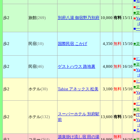
■
る
■
じ
■
歩2
旅館
(269)
別府八湯
御宿野乃別府
10,000
有料
15
/11
■
Y
↑
■
一
歩2
民宿
(10)
国際民宿
こかげ
4,350
無料
15
/10
■
■
じ
■
歩2
民宿
(46)
ゲストハウス
路地裏
4,800
無料
16
/10
■
Y
↑
■
じ
■
歩2
ホテル
(30)
Tabist
アネックス 松美
3,100
無料
15
/10
■
Y
↑
■
じ
■
スーパーホテル
別府駅
■
J
歩2
ホテル
(132)
13,600
有料
15
/10
前
■
Y
↑
■
る
源泉掛け流し宿
田の湯
無料
歩2
コテージ
(4)
16,000
16
/10
■