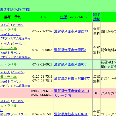
海道本線(米原-京都)
NET
詳細・予約
TEL
住所
(GoogleMap)
接続
じゃらん
(
クーポン
)
全室
楽天トラベル
0749-52-3769
滋賀県米原市米原西23
西口から
無料
ahoo!トラベル
↑LYPプレミアム還元率up
じゃらん
(
クーポン
)
全室
楽天トラベル
0749-80-0045
滋賀県米原市米原西8
朝食無料
無料
ahoo!トラベル
↑LYPプレミアム還元率up
琵琶湖ま
楽天トラベル
0749-52-0027
滋賀県米原市米原600
望の方朝
じゃらん
(
クーポン
)
全室
0120-21-7511
楽天トラベル
滋賀県彦根市古沢町677
近江牛を
0749-22-7511
無料
ahoo!トラベル
↑LYPプレミアム還元率up
滋賀県米原市寺倉360-1
090-7369-6190
可
アメリカ
050-5444-6620
ガレージ内
じゃらん
(
クーポン
)
楽天トラベル
TB
全室
0749-22-1500
滋賀県彦根市旭町8-31
コミック
近畿日本ツーリスト