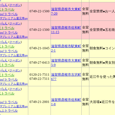
ゃらん
(
クーポン
)
全室
滋賀県彦根市大東町
天トラベル
0749-22-1500
全室禁煙●お一人
7-20
無料
hoo!トラベル
YPプレミアム還元率up
ゃらん
(
クーポン
)
全室
滋賀県彦根市佐和町
天トラベル
0749-22-1500
全室禁煙●五右
11-15
無料
hoo!トラベル
YPプレミアム還元率up
ゃらん
(
クーポン
)
全室
滋賀県彦根市駅東町
天トラベル
0749-21-1045
朝食無料●コイ
2-1
無料
hoo!トラベル
YPプレミアム還元率up
ゃらん
全室
滋賀県彦根市大東町
(
クーポン
)
0749-27-0413
朝食無料●男女
天トラベル
5-9
無料
ゃらん
(
クーポン
)
全室
0120-21-7511
滋賀県彦根市古沢町
天トラベル
近江牛を使った陶
0749-22-7511
677
無料
hoo!トラベル
YPプレミアム還元率up
ゃらん
(
クーポン
)
天トラベル
全室
滋賀県彦根市佐和町
0749-21-2001
大浴場●近江牛
hoo!トラベル
1-8
無料
YPプレミアム還元率up
るぶトラベル