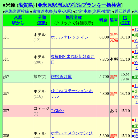
■米原 (
滋賀県
)
[
◆米原駅周辺の宿泊プランを一括検索
]
●
東海道新幹線
●
東海道本線(岐阜-米原)
●
北陸本線(米原-敦賀)
●
近江鉄道
●
東
米原
分類
施設名称
IN
料金
駐車
/
OUT
駅から
(
室数
)
(クリックで詳細表示)
■
無料
ホテル
■
歩1
ホテル
ナレッジ イン
6,000
16
/10
(12)
完備
■
Y
■
東横INN
米原駅新幹線西
ホテル
■
歩1
7,875
有料
15
/10
(206)
口
■
Y
15
:30
歩7
旅館
(7)
旅館
近江屋
5,700
無料
■
/9
:30
■
ひこね
ステーション ホ
ホテル
■
車7
4,800
無料
16
/10
(116)
テル
■
Y
コテージ
車7
T
Globe
あり
15
/10
(1)
■
■
■
J
ホテル
エスタシオン ひ
ホテル
車8
5,300
無料
15
/10
■