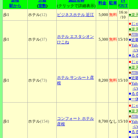
彦根
分類
施設名称
IN
料金
駐車
/
OUT
駅から
(
室数
)
(クリックで詳細表示)
16
:30
歩1
ホテル
(12)
ビジネスホテル
近江
5,000
無料
■楽
/10
■
じ
■楽
■
JTB
ホテル
エスタシオン
歩1
ホテル
(37)
5,300
無料
15
/10
■
近
ひこね
■
Ya
↑L
■
る
■
じ
■楽
■
JTB
ホテル
サンルート彦
■
近
歩1
ホテル
(73)
8,200
無料
15
/10
根
■
Ya
↑L
■
る
■
一
■
じ
■楽
■
JTB
コンフォート
ホテル
歩1
ホテル
(154)
8,700
なし
15
/10
■
Ya
彦根
↑L
■
る
■
一