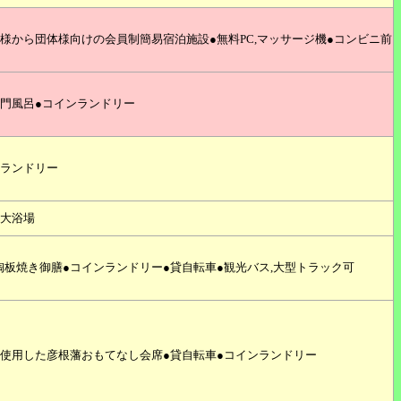
様から団体様向けの会員制簡易宿泊施設●無料PC,マッサージ機●コンビニ前
衛門風呂●コインランドリー
ンランドリー
別大浴場
板焼き御膳●コインランドリー●貸自転車●観光バス,大型トラック可
を使用した彦根藩おもてなし会席●貸自転車●コインランドリー