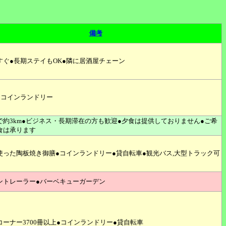
備考
すぐ●長期ステイもOK●隣に居酒屋チェーン
●コインランドリー
で約3km●ビジネス・長期滞在の方も歓迎●夕食は提供しておりません●ご希
食は承ります
使った陶板焼き御膳●コインランドリー●貸自転車●観光バス,大型トラック可
ントレーラー●バーベキューガーデン
コーナー3700冊以上●コインランドリー●貸自転車