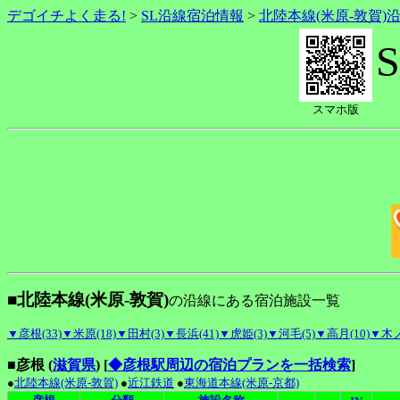
デゴイチよく走る!
>
SL沿線宿泊情報
>
北陸本線(米原-敦賀)
スマホ版
■北陸本線(米原-敦賀)
の沿線にある宿泊施設一覧
▼彦根(33)
▼米原(18)
▼田村(3)
▼長浜(41)
▼虎姫(3)
▼河毛(5)
▼高月(10)
▼木ノ
■彦根 (
滋賀県
)
[
◆彦根駅周辺の宿泊プランを一括検索
]
●
北陸本線(米原-敦賀)
●
近江鉄道
●
東海道本線(米原-京都)