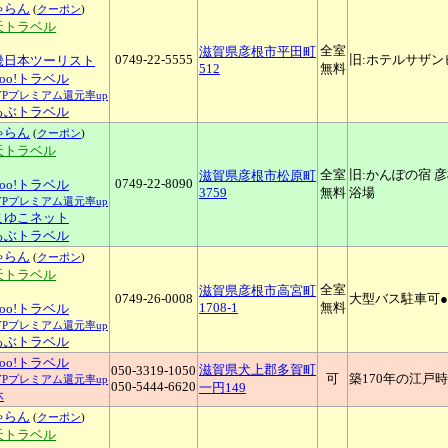
ゃらん
(
クーポン
)
天トラベル
全室
滋賀県彦根市平田町
0749-22-5555
旧:ホテルサザ
畿日本ツーリスト
512
無料
hoo!トラベル
YPプレミアム還元率up
るぶトラベル
ゃらん
(
クーポン
)
天トラベル
全室
旧:かんぽの宿 
滋賀県彦根市松原町
0749-22-8090
hoo!トラベル
3759
無料
浴場
YPプレミアム還元率up
こゆこネット
るぶトラベル
ゃらん
(
クーポン
)
天トラベル
全室
滋賀県彦根市高宮町
0749-26-0008
大型バス駐車可●
1708-1
無料
hoo!トラベル
YPプレミアム還元率up
るぶトラベル
hoo!トラベル
滋賀県犬上郡多賀町
050-3319-1050
可
築170年の江戸
YPプレミアム還元率up
050-5444-6620
一円149
休
ゃらん
(
クーポン
)
天トラベル