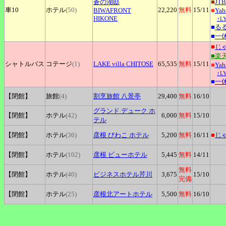
蒼の湖邸
■
JTB
車10
ホテル
(50)
22,220
無料
15
/11
BIWAFRONT
■
Ya
HIKONE
↑L
■
る
■
一
■
じ
■楽
シャトルバス
コテージ
(1)
LAKE
villa CHITOSE
65,535
無料
15
/11
■
Ya
↑L
■
一
【閉館】
旅館
(4)
割烹旅館
八景亭
29,400
無料
16
/10
グランド
デューク ホ
【閉館】
ホテル
(42)
6,000
無料
15
/10
テル
【閉館】
ホテル
(36)
彦根
びわこ ホテル
5,200
無料
16
/11
■
じ
【閉館】
ホテル
(102)
彦根
ビューホテル
5,445
無料
14
/11
無料
【閉館】
ホテル
(40)
ビジネスホテル芹川
3,675
15
/10
完備
【閉館】
ホテル
(25)
彦根北アートホテル
5,500
無料
16
/10