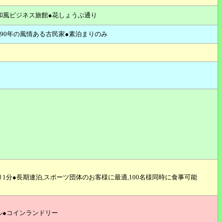
和風ビジネス旅館●花しょうぶ通り
90年の風情ある古民家●素泊まりのみ
1分●長期連泊,スポーツ団体のお客様に最適,100名様同時に食事可能
ル●コインランドリー