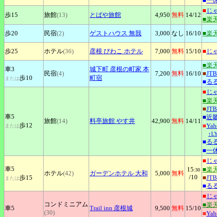
■
一
■
じ
歩15
旅館
(13)
とばや旅館
4,950
無料
14
/12
■楽
歩20
民宿
(2)
ゲストハウス
無我
3,000
なし
16
/10
■楽
歩25
ホテル
(36)
彦根
びわこ ホテル
7,000
無料
15
/10
■
じ
■楽
車3
城下町
彦根の町家 本
民宿
(4)
7,200
無料
16
/10
■
JTB
歩10
町宿
または
■
る
■
じ
■楽
■
JTB
車5
■
近
旅館
(14)
料亭旅館
やす井
42,900
無料
14
/11
歩12
■
Ya
または
↑L
■
る
■
一
■
じ
車5
15
■楽
:30
ホテル
(42)
ガーデンホテル
大和
5,000
無料
/10
歩15
■
JTB
または
■
る
■
じ
コンドミニアム
■楽
車5
Trail
inn 彦根城
9,500
無料
15
/10
(30)
■
Ya