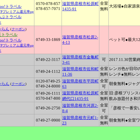
全室
0570-078-857
滋賀県彦根市松原町
大浴場●自家源
hoo!トラベル
078-857-7071
1435-91
無料
YPプレミアム還元率up
るぶトラベル
休
ゃらん
(
クーポン
)
天トラベル
滋賀県彦根市松原2-
0749-33-1869
ペット可●最大1
hoo!トラベル
4-13
YPプレミアム還元率up
休
滋賀県彦根市金亀町
0749-22-3117
可
2017.11.30営業
3-41
全室
レンガ色が目印
滋賀県彦根市佐和町
0749-24-1112
11-36
無料
レンチ●無料レンタ
全室
0120-0749-25
滋賀県彦根市平田町
ゃらん
朝食無料●ジャグ
(
クーポン
)
0749-24-8000
63
可
滋賀県彦根市松原町
全室
旧:彦根プリンス
0749-26-1111
0570-047-800
網代口1435-91
無料
飲み放題付き和洋
全室
滋賀県彦根市河原2-
0749-26-2750
「彦根で一番安いホ
8-4
可
全室
滋賀県彦根市元町1-
0749-27-9900
朝食無料●全室ワイ
23
無料