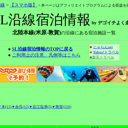
沿線
>
【スマホ版】
> 本ページはアフィリエイトプログラムによる収益を
SL沿線宿泊情報
by デゴイチよく
北陸本線(米原-敦賀)
の沿線にある宿泊施設一覧
■
じゃらんnet
●
SL沿線宿泊情報のTOPに戻る
■
Yahoo!トラベル
●
ご利用上の注意、凡例等はこちら
■楽天トラベル
本(13)
▼余呉(12)
▼近江塩津(3)
▼敦賀(110)