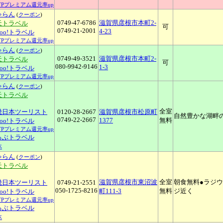
YPプレミアム還元率up
ゃらん
(
クーポン
)
0749-47-6786
滋賀県彦根市本町2-
天トラベル
可
0749-21-2001
4-23
hoo!トラベル
YPプレミアム還元率up
ゃらん
(
クーポン
)
0749-49-3521
滋賀県彦根市本町2-
天トラベル
可
080-9942-9146
1-3
hoo!トラベル
YPプレミアム還元率up
ゃらん
(
クーポン
)
天トラベル
全室
畿日本ツーリスト
0120-28-2667
滋賀県彦根市松原町
自然豊かな湖畔
0749-22-2667
1377
無料
hoo!トラベル
YPプレミアム還元率up
るぶトラベル
休
ゃらん
(
クーポン
)
天トラベル
滋賀県彦根市東沼波
全室
朝食無料●ラジウ
畿日本ツーリスト
0749-21-2551
050-1725-8216
町111-3
無料
ジ近く
hoo!トラベル
YPプレミアム還元率up
るぶトラベル
休