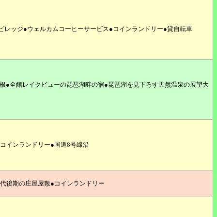
ンビレッジ●ウェルカムコーヒーサービス●コインランドリー●貸自転車
彦根●全館レイクビューの琵琶湖畔の宿●琵琶湖を見下ろす天然温泉の展望大
コインランドリー●国道8号線沿
時代後期の庄屋屋敷●コインランドリー