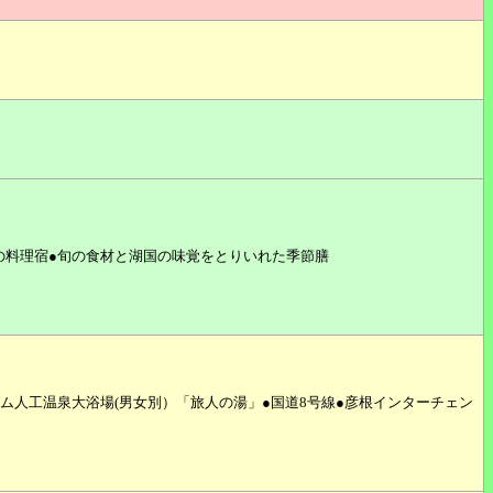
の料理宿●旬の食材と湖国の味覚をとりいれた季節膳
ム人工温泉大浴場(男女別）「旅人の湯」●国道8号線●彦根インターチェン