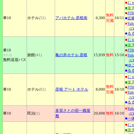
■
じ
■楽
■
JTB
無料
車10
ホテル
(52)
アパホテル
彦根南
6,300
16
/11
■
近
完備
■
Ya
↑L
■
る
■
じ
■楽
車10
■
JTB
旅館
(41)
亀の井ホテル
彦根
15,939
無料
15
/10
■
Ya
または
無料送迎バス
↑L
■
ゆ
■
る
■
じ
■楽
無料
■
JTB
車10
ホテル
(82)
彦根
アート ホテル
8,000
16
/10
完備
■
Ya
↑L
■
る
■
Ya
多賀さとの宿一圓屋
車10
民泊
(1)
20,698
無料
16
/10
↑L
敷
■
一
■
じ
■楽