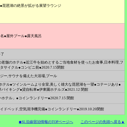
泉●琵琶湖の絶景が拡がる展望ラウンジ
2名●屋外プール●露天風呂
終了
の老舗のホテル●近江牛を始めとするご当地食材を使ったお食事,日本料理,フ
サイクル●コンビニ前●2020.7.15閉館
ジー,サウナを備えた大浴場,プール
ホテル●ツインルームより全室,美しく雄大な琵琶湖を一望●コテージあり●
バイキング●貸自転車●伊東園ホテルズ●2021.12 閉館
テル」●コインランドリー●2020.7.15 閉館
ドベッド,空気清浄機完備●コインランドリー●2019.10.20閉館
◆SL沿線宿泊情報のTOPページへ
このページの先頭へ戻る▲