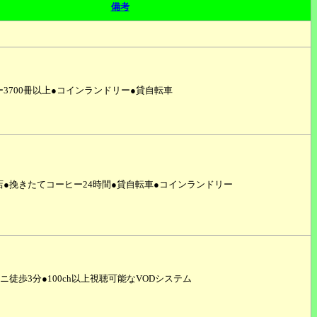
備考
3700冊以上●コインランドリー●貸自転車
●挽きたてコーヒー24時間●貸自転車●コインランドリー
ニ徒歩3分●100ch以上視聴可能なVODシステム