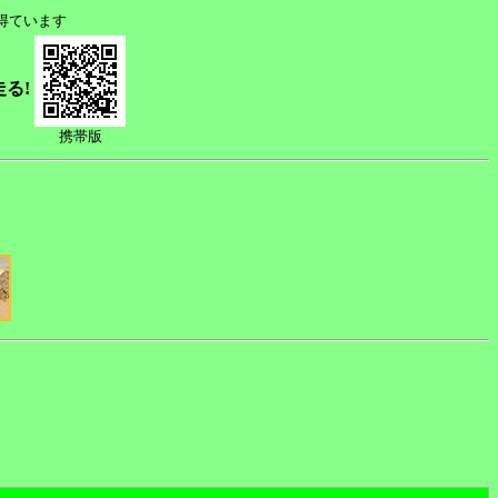
得ています
走る!
携帯版