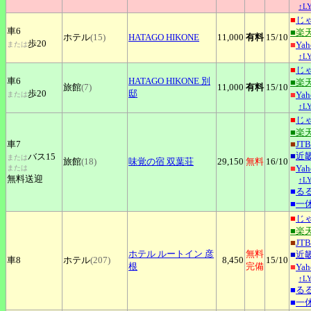
↑L
■
じ
車6
■楽
ホテル
(15)
HATAGO
HIKONE
11,000
有料
15
/10
歩20
■
Ya
または
↑L
■
じ
車6
HATAGO
HIKONE 別
■楽
旅館
(7)
11,000
有料
15
/10
歩20
邸
■
Ya
または
↑L
■
じ
■楽
車7
■
JTB
■
近
バス15
または
旅館
(18)
味覚の宿
双葉荘
29,150
無料
16
/10
■
Ya
または
無料送迎
↑L
■
る
■
一
■
じ
■楽
■
JTB
ホテル
ルートイン 彦
無料
■
近
車8
ホテル
(207)
8,450
15
/10
根
完備
■
Ya
↑L
■
る
■
一