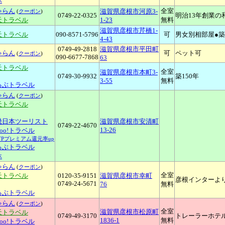
休
ゃらん
全室
滋賀県彦根市河原3-
(
クーポン
)
0749-22-0325
明治13年創業の
天トラベル
1-23
無料
滋賀県彦根市芹橋1-
天トラベル
090-8571-5796
可
男女別相部屋●築
4-43
0749-49-2818
滋賀県彦根市平田町
ゃらん
可
ペット可
(
クーポン
)
090-6677-7868
63
天トラベル
全室
滋賀県彦根市本町3-
0749-30-9932
築150年
3-55
無料
るぶトラベル
ゃらん
(
クーポン
)
天トラベル
畿日本ツーリスト
滋賀県彦根市安清町
0749-22-4670
13-26
hoo!トラベル
YPプレミアム還元率up
るぶトラベル
休
ゃらん
(
クーポン
)
全室
天トラベル
0120-35-9151
滋賀県彦根市幸町
彦根インターより
0749-24-5671
76
無料
るぶトラベル
ゃらん
(
クーポン
)
全室
滋賀県彦根市松原町
天トラベル
0749-49-3170
トレーラーホテ
1836-1
無料
hoo!トラベル