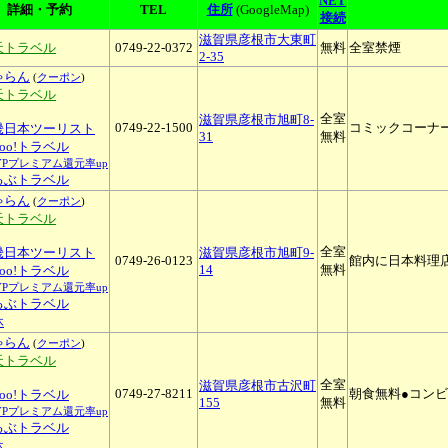
NET
詳細・予約
TEL
住所
(GoogleMap)
接続
滋賀県彦根市大東町
天トラベル
0749-22-0372
無料
全室禁煙
2-35
ゃらん
(
クーポン
)
天トラベル
全室
滋賀県彦根市旭町8-
0749-22-1500
コミックコーナー
畿日本ツーリスト
31
無料
hoo!トラベル
YPプレミアム還元率up
るぶトラベル
ゃらん
(
クーポン
)
天トラベル
全室
畿日本ツーリスト
滋賀県彦根市旭町9-
0749-26-0123
館内に日本料理店
14
無料
hoo!トラベル
YPプレミアム還元率up
るぶトラベル
休
ゃらん
(
クーポン
)
天トラベル
全室
滋賀県彦根市古沢町
0749-27-8211
朝食無料●コンビ
hoo!トラベル
155
無料
YPプレミアム還元率up
るぶトラベル
休