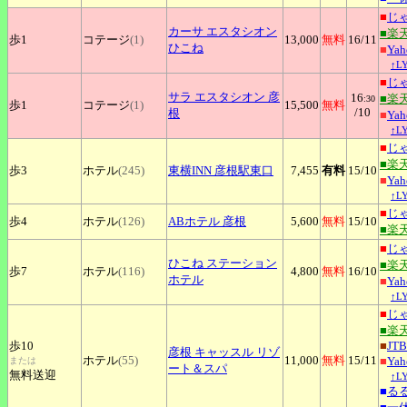
■
じ
カーサ
エスタシオン
■楽
歩1
コテージ
(1)
13,000
無料
16
/11
ひこね
■
Ya
↑L
■
じ
サラ
エスタシオン 彦
16
■楽
:30
歩1
コテージ
(1)
15,500
無料
/10
根
■
Ya
↑L
■
じ
■楽
歩3
ホテル
(245)
東横INN
彦根駅東口
7,455
有料
15
/10
■
Ya
↑L
■
じ
歩4
ホテル
(126)
ABホテル
彦根
5,600
無料
15
/10
■楽
■
じ
ひこね
ステーション
■楽
歩7
ホテル
(116)
4,800
無料
16
/10
ホテル
■
Ya
↑L
■
じ
■楽
歩10
■
JTB
彦根
キャッスル リゾ
ホテル
(55)
11,000
無料
15
/11
■
Ya
または
ート＆スパ
無料送迎
↑L
■
る