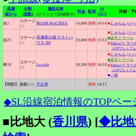
高瀬
分類
施設名称
IN
料金
駐車
詳細・予
/
OUT
駅から
(
室数
)
(クリックで詳細表示)
コテージ
歩2
和の抄
MACHIYA
14,000
無料
16
/10
■
じゃらん
(
クー
(1)
■
じゃらん
(
クー
高瀬茶の湯
ゲストハ
コテージ
■楽天トラベル
歩25
23,600
無料
15
/12
(1)
ウス JIJI
■
Yahoo!トラベ
↑LYPプレミアム
■
じゃらん
(
クー
■楽天トラベル
コテージ
車10
La
toile
18,500
無料
16
/10
■
Yahoo!トラベ
(3)
↑LYPプレミアム
■
一休
【閉館】
旅館
(10)
千久亭
無料
14
/11
◆SL沿線宿泊情報のTOPペー
■比地大 (
香川県
)
[
◆比地