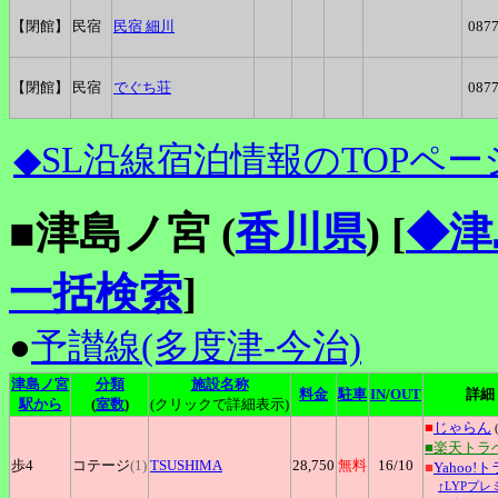
【閉館】
民宿
民宿
細川
0877
【閉館】
民宿
でぐち荘
0877
◆SL沿線宿泊情報のTOPペー
■津島ノ宮 (
香川県
)
[
◆津
一括検索
]
●
予讃線(多度津-今治)
津島ノ宮
分類
施設名称
料金
駐車
IN
/
OUT
詳細
駅から
(
室数
)
(クリックで詳細表示)
■
じゃらん
■楽天トラ
歩4
コテージ
(1)
TSUSHIMA
28,750
無料
16
/10
■
Yahoo!
↑LYPプレ