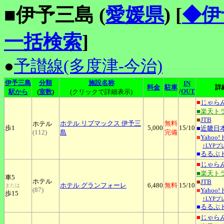
■伊予三島 (
愛媛県
)
[
◆伊
一括検索
]
●
予讃線(多度津-今治)
伊予三島
分類
施設名称
IN
料金
駐車
詳
/
OUT
駅から
(
室数
)
(クリックで詳細表示)
■
じゃら
■楽天ト
■
JTB
ホテル
リブマックス 伊予三
無料
ホテル
歩1
5,000
15
/10
■
近畿日
(112)
島
完備
■
Yahoo
↑LYP
■
るるぶ
■
じゃら
■楽天ト
車5
ホテル
■
JTB
ホテル
グランフォーレ
6,480
無料
15
/10
または
(87)
■
Yahoo
歩15
↑LYP
■
るるぶ
■
じゃら