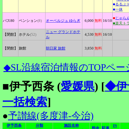
■
るるぶ
■
一休
■
じゃら
バス80
ペンション
(8)
オーベルジュ
ゆらぎ
6,000
無料
16
/10
■楽天ト
ニュー
グランドホテ
【閉館】
ホテル
(52)
4,530
無料
16
/10
ル
【閉館】
旅館
朝日家
旅館
3,850
無料
◆SL沿線宿泊情報のTOPペー
■伊予西条 (
愛媛県
)
[
◆伊
一括検索
]
●
予讃線(多度津-今治)
伊予西条
分類
施設名称
IN
料金
駐車