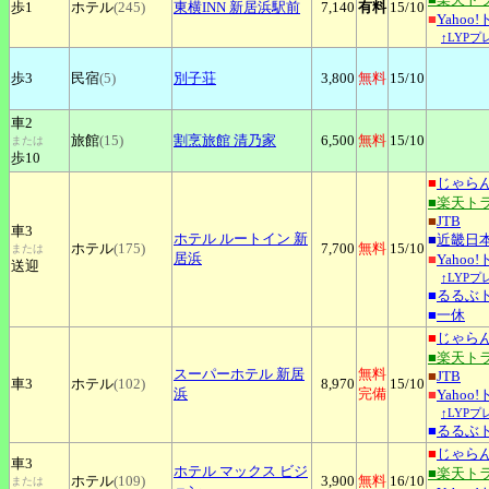
歩1
ホテル
(245)
東横INN
新居浜駅前
7,140
有料
15
/10
■
Yahoo
↑LYP
歩3
民宿
(5)
別子荘
3,800
無料
15
/10
車2
旅館
(15)
割烹旅館
清乃家
6,500
無料
15
/10
または
歩10
■
じゃら
■楽天ト
■
JTB
車3
ホテル
ルートイン 新
■
近畿日
ホテル
(175)
7,700
無料
15
/10
または
居浜
■
Yahoo
送迎
↑LYP
■
るるぶ
■
一休
■
じゃら
■楽天ト
スーパーホテル
新居
無料
■
JTB
車3
ホテル
(102)
8,970
15
/10
浜
完備
■
Yahoo
↑LYP
■
るるぶ
■
じゃら
車3
ホテル
マックス ビジ
■楽天ト
ホテル
(109)
3,900
無料
16
/10
または