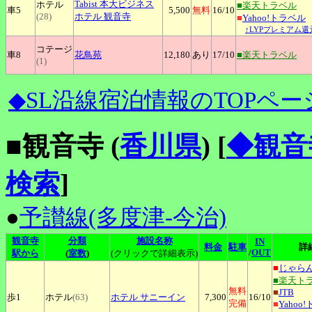
Tabist
本大ビジネス
ホテル
■楽天トラベル
車5
5,500
無料
16
/10
(28)
ホテル 観音寺
■
Yahoo!トラベル
↑LYPプレミアム還
コテージ
車8
花鳥苑
12,180
あり
17
/10
■楽天トラベル
(1)
◆SL沿線宿泊情報のTOPペー
■観音寺 (
香川県
)
[
◆観音
検索
]
●
予讃線(多度津-今治)
観音寺
分類
施設名称
IN
料金
駐車
詳
/
OUT
駅から
(
室数
)
(クリックで詳細表示)
■
じゃら
■楽天ト
無料
■
JTB
歩1
ホテル
(63)
ホテル
サニーイン
7,300
16
/10
完備
■
Yahoo