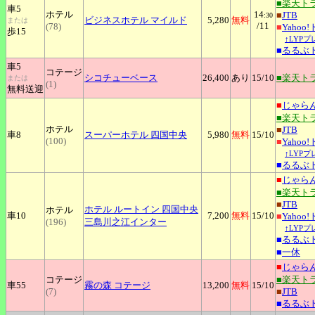
■楽天ト
車5
ホテル
14
■
JTB
:30
ビジネスホテル
マイルド
5,280
無料
または
/11
(78)
■
Yahoo
歩15
↑LYP
■
るるぶ
車5
コテージ
シコチューベース
26,400
あり
15
/10
■楽天ト
または
(1)
無料送迎
■
じゃら
■楽天ト
ホテル
■
JTB
車8
スーパーホテル
四国中央
5,980
無料
15
/10
(100)
■
Yahoo
↑LYP
■
るるぶ
■
じゃら
■楽天ト
■
JTB
ホテル
ルートイン 四国中央
ホテル
車10
7,200
無料
15
/10
■
Yahoo
(196)
三島川之江インター
↑LYP
■
るるぶ
■
一休
■
じゃら
コテージ
■楽天ト
車55
霧の森
コテージ
13,200
無料
15
/10
(7)
■
JTB
■
るるぶ