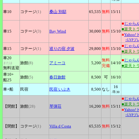
車10
コテージ
(1)
桑山
別邸
65,535
無料
15
/11
■
じゃら
■楽天ト
車15
コテージ
(3)
Bay
Wind
30,000
無料
15
/10
■
Yahoo
↑LYP
■
じゃら
車15
コテージ
(1)
巡りの宿
夕波
29,800
無料
15
/10
■楽天ト
車20
無料
■
じゃら
旅館
(8)
アミーコ
5,200
14
/10
または
完備
■楽天ト
無料送迎
車10+
旅館
(5)
春日旅館
8,500
可
16
/10
船25
16
車+
船
民宿
民宿
いぶき
8,500
なし
/8
:30
■
じゃら
■楽天ト
【閉館】
旅館
(28)
琴弾荘
16,200
無料
15
/11
■
Yahoo
↑LYP
【閉館】
コテージ
(1)
Villa
d Costa
65,535
無料
15
/12