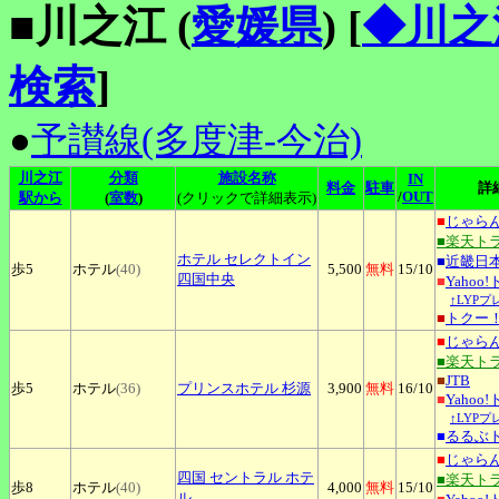
■川之江 (
愛媛県
)
[
◆川之
検索
]
●
予讃線(多度津-今治)
川之江
分類
施設名称
IN
料金
駐車
詳
/
OUT
駅から
(
室数
)
(クリックで詳細表示)
■
じゃら
■楽天ト
ホテル
セレクトイン
■
近畿日
歩5
ホテル
(40)
5,500
無料
15
/10
四国中央
■
Yahoo
↑LYP
■
トクー
■
じゃら
■楽天ト
■
JTB
歩5
ホテル
(36)
プリンスホテル
杉源
3,900
無料
16
/10
■
Yahoo
↑LYP
■
るるぶ
■
じゃら
四国
セントラル ホテ
■楽天ト
歩8
ホテル
(40)
4,000
無料
15
/10
ル