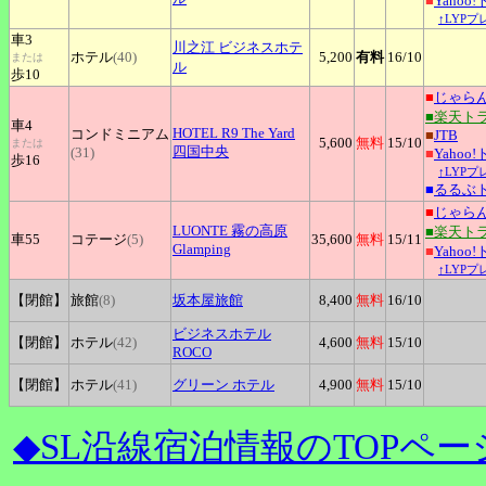
■
Yahoo
↑LYP
車3
川之江
ビジネスホテ
ホテル
(40)
5,200
有料
16
/10
または
ル
歩10
■
じゃら
■楽天ト
車4
HOTEL
R9 The Yard
コンドミニアム
■
JTB
5,600
無料
15
/10
または
四国中央
(31)
■
Yahoo
歩16
↑LYP
■
るるぶ
■
じゃら
LUONTE
霧の高原
■楽天ト
車55
コテージ
(5)
35,600
無料
15
/11
Glamping
■
Yahoo
↑LYP
【閉館】
旅館
(8)
坂本屋旅館
8,400
無料
16
/10
ビジネスホテル
【閉館】
ホテル
(42)
4,600
無料
15
/10
ROCO
【閉館】
ホテル
(41)
グリーン
ホテル
4,900
無料
15
/10
◆SL沿線宿泊情報のTOPペー