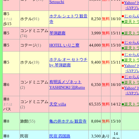
Setouchi
■
Yahoo
↑LYP
車5
ホテル
シェトワ 観音
■
じゃら
ホテル
(91)
8,250
無料
16
/10
または
寺
■楽天ト
歩15
コンドミニアム
車5
琴弾廻廊
3,999
無料
15
/11
■楽天ト
(74)
■
じゃら
車5
コテージ
(1)
HOTEL
いりこ寮
44,000
無料
15
/10
■楽天ト
■
じゃら
ホテル
オー セトウチ
■楽天ト
車5
ホテル
(19)
9,400
無料
15
/11
by 琴弾廻廊
■
Yahoo
↑LYP
■
じゃら
有明浜メゾネット
コンドミニアム
■楽天ト
車6
6,350
無料
16
/10
(2)
YASHINOKI 泊Rutto
■
Yahoo
↑LYP
車8
コンドミニアム
天空
villa
65,535
無料
14
/12
■楽天ト
または
(2)
バス
車8
旅館
(55)
亀の井ホテル
観音寺
8,694
無料
15
/10
14
車8
民宿
民宿
四国路
3,500
あり
/9
:30