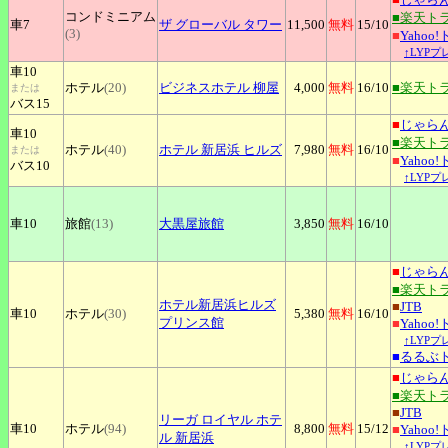
コンドミニアム
■楽天ト
車7
ザ
グローバル タワー
11,500
無料
15
/10
(3)
■
Yahoo
↑LYP
車10
ホテル
(20)
ビジネスホテル
柳屋
4,000
無料
16
/10
■楽天ト
または
バス15
■
じゃら
車10
■楽天ト
ホテル
(40)
ホテル
新居浜 ヒルズ
7,980
無料
16
/10
または
■
Yahoo
バス10
↑LYP
車10
旅館
(13)
大黒屋旅館
3,850
無料
16
/10
■
じゃら
■楽天ト
ホテル新居浜ヒルズ
■
JTB
車10
ホテル
(30)
5,380
無料
16
/10
プリンス館
■
Yahoo
↑LYP
■
るるぶ
■
じゃら
■楽天ト
■
JTB
リーガ
ロイヤル ホテ
車10
ホテル
(94)
8,800
無料
15
/12
■
Yahoo
ル 新居浜
↑LYP