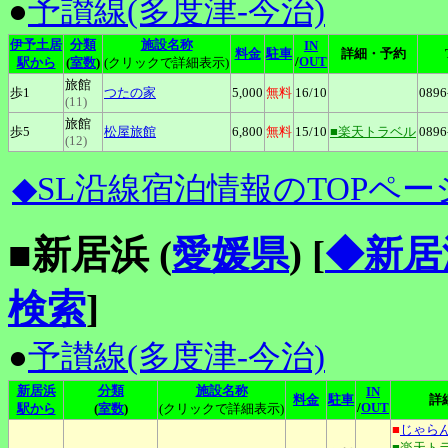
●
予讃線(多度津-今治)
伊予土居
分類
施設名称
IN
料金
駐車
詳細・予約
/
OUT
駅から
(
室数
)
(クリックで詳細表示)
旅館
歩1
つたの家
5,000
無料
16
/10
0896
(11)
旅館
歩5
松屋旅館
6,800
無料
15
/10
■楽天トラベル
0896
(12)
◆SL沿線宿泊情報のTOPペー
■新居浜 (
愛媛県
)
[
◆新居
検索
]
●
予讃線(多度津-今治)
新居浜
分類
施設名称
IN
料金
駐車
詳
/
OUT
駅から
(
室数
)
(クリックで詳細表示)
■
じゃら
■楽天ト