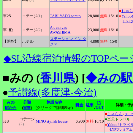
■
じゃら
車25
コテージ
(1)
TABI-YADO
sorato
28,800
無料
15
/10
■
Yaho
↑LY
Art
canvas
車+
船
コテージ
(2)
23,000
無料
16
/10
AWASHIMA
ステーション
イン タ
【閉館】
ホテル
4,800
無料
15
/9
クマ
◆SL沿線宿泊情報のTOPペー
■みの (
香川県
)
[
◆みの駅
●
予讃線(多度津-今治)
みの
分類
施設名称
IN
料金
駐車
詳細・予
/
OUT
駅から
(
室数
)
(クリックで詳細表示)
■
じゃらん
(
クー
コテージ
■楽天トラベル
歩3
MINO
stylish house
6,900
無料
16
/10
(2)
■
Yahoo!トラベ
↑LYPプレミアム