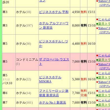
ョン
■
Yahoo
歩20
↑LYP
車3
ホテル
(18)
ビジネスホテル
平和
4,950
無料
15
/11
■
じゃら
ホテル
アルファーワ
■楽天ト
車3
ホテル
(197)
8,000
有料
15
/10
ン 新居浜
■
Yahoo
↑LYP
ビジネスホテルしづ
車5
ホテル
(36)
4,400
無料
16
/10
か
■
じゃら
ザ
グローバル ウエス
コンドミニアム
■楽天ト
車5
7,000
有料
15
/10
(1)
ト
■
Yahoo
↑LYP
■
じゃら
車5
ビジネスホテル
■楽天ト
ホテル
(22)
5,300
無料
16
/10
または
MISORA
■
Yahoo
バス10
↑LYP
ファミリーロッジ
旅
無料
■
じゃら
車6
ホテル
(14)
7,700
15
/11
籠屋 新居浜店
完備
■楽天ト
■
じゃら
車7
ホテル
(161)
ホテル
No.1 新居浜
7,600
有料
15
/10
■楽天ト
■
じゃら