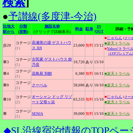
検索
]
●
予讃線(多度津-今治)
比地大
分類
施設名称
IN
料金
駐車
詳細・予
/
OUT
駅から
(
室数
)
(クリックで詳細表示)
■
じゃらん
(
クー
高瀬茶の湯
ゲストハウ
コテージ
■楽天トラベル
歩20
23,600
無料
15
/12
(1)
ス JIJI
■
Yahoo!トラベ
↑LYPプレミアム
古民家
ゲストハウス 鈴
コテージ
車3
19,720
あり
15
/10
(1)
乃音
コテージ
車4
花鳥苑
別館
6,380
無料
16
/11
■楽天トラベル
(1)
コテージ
車9
クーベル
58,696
あり
16
/10
■楽天トラベル
(1)
オーシャン
ドッグ リゾ
■
じゃらん
コテージ
(
クー
車10
65,535
無料
15
/10
(2)
ート父母ヶ浜
■楽天トラベル
コテージ
車
SENJA
39,000
無料
15
/10
■楽天トラベル
(1)
◆SL沿線宿泊情報のTOPペー