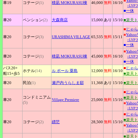
■
Yaho
車19
コテージ
(1)
積凪
MOKURASU棟
46,000
無料
16
/10
↑LY
■
一休
車20
ペンション
(2)
大森商店
15,000
あり
15
/10
■楽天
■
じゃら
■
Yaho
車20
コテージ
(3)
URASHIMA
VILLAGE
65,535
無料
15
/11
↑LY
■
一休
■
Yaho
車20
コテージ
(1)
積凪
MOKURASU棟
45,000
無料
16
/10
↑LY
■
一休
バス20+
■
じゃら
ホテル
(14)
ル
ポール 粟島
12,000
無料
16
/10
船15+
歩5
■楽天
車20
民泊
(1)
瀬戸内うらしま邸
11,368
あり
15
/10
■楽天
■
じゃら
コンドミニアム
■楽天
車20
Village
Premiere
25,000
無料
15
/10
(5)
■
Yaho
↑LY
■
じゃら
■楽天
車20
コテージ
(2)
縹茫
28,500
無料
15
/10
■
Yaho
↑LY
■楽天