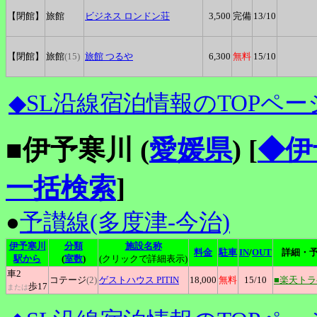
【閉館】
旅館
ビジネス
ロンドン荘
3,500
完備
13
/10
【閉館】
旅館
(15)
旅館
つるや
6,300
無料
15
/10
◆SL沿線宿泊情報のTOPペー
■伊予寒川 (
愛媛県
)
[
◆伊
一括検索
]
●
予讃線(多度津-今治)
伊予寒川
分類
施設名称
料金
駐車
IN
/
OUT
詳細・
駅から
(
室数
)
(クリックで詳細表示)
車2
コテージ
(2)
ゲストハウス
PITIN
18,000
無料
15
/10
■楽天ト
歩17
または