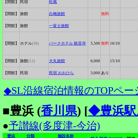
【閉館】
民宿
松風
【閉館】
旅館
白梅旅館
無料
【閉館】
旅館
一富士旅館
【閉館】
ホテル
(38)
パークホテル
観音寺
5,500
無料
16
/10
【閉館】
旅館
(12)
大丸旅館
6,000
15
/10
【閉館】
民宿
民宿
おおひら
3,000
あり
◆SL沿線宿泊情報のTOPペー
■豊浜 (
香川県
)
[
◆豊浜駅
●
予讃線(多度津-今治)
豊浜
分類
施設名称