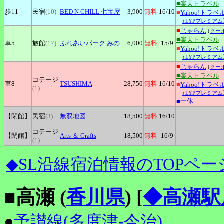
■楽天トラベル
歩11
民宿
(10)
BED
N CHILL 七宝屋
3,900
無料
16
/10
■
Yahoo!トラベ
↑LYPプレミアム
■
じゃらん
(
クー
■楽天トラベル
車5
旅館
(17)
ふれあいパーク
みの
6,000
無料
15
/9
■
Yahoo!トラベ
↑LYPプレミアム
■
じゃらん
(
クー
■楽天トラベル
コテージ
車8
TSUSHIMA
28,750
無料
16
/10
■
Yahoo!トラベ
(1)
↑LYPプレミアム
■
一休
【閉館】
民宿
(3)
無双地図
18,500
無料
16
/10
コテージ
【閉館】
Arts
＆ Crafts
18,500
無料
16
/9
(1)
◆SL沿線宿泊情報のTOPペー
■高瀬 (
香川県
)
[
◆高瀬駅
●
予讃線(多度津-今治)