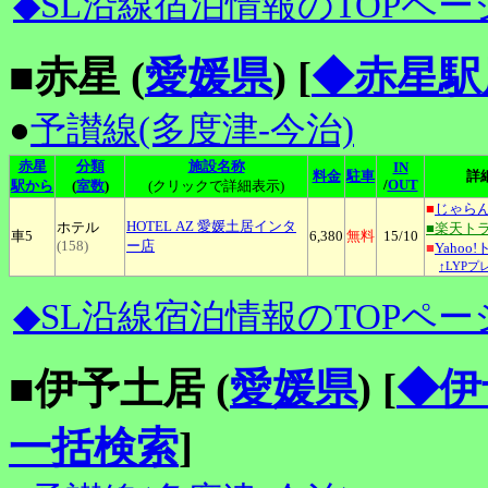
◆SL沿線宿泊情報のTOPペー
■赤星 (
愛媛県
)
[
◆赤星駅
●
予讃線(多度津-今治)
赤星
分類
施設名称
IN
料金
駐車
詳
/
OUT
駅から
(
室数
)
(クリックで詳細表示)
■
じゃら
HOTEL
AZ 愛媛土居インタ
ホテル
■楽天ト
車5
6,380
無料
15
/10
(158)
ー店
■
Yahoo
↑LYPプ
◆SL沿線宿泊情報のTOPペー
■伊予土居 (
愛媛県
)
[
◆伊
一括検索
]