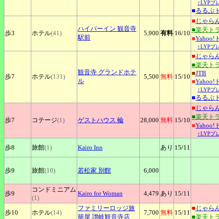
↑LYP
■
るるぶ
■
じゃら
ハイパーイン
観音寺
■楽天ト
歩3
ホテル
(41)
5,900
有料
16
/10
駅前
■
Yahoo
↑LYP
■
じゃら
■楽天ト
観音寺
グランドホテ
■
JTB
歩7
ホテル
(131)
5,500
無料
15
/10
ル
■
Yahoo
↑LYP
■
るるぶ
■
じゃら
■楽天ト
歩7
コテージ
(1)
ゲストハウス
輪
28,000
無料
15
/10
■
Yahoo
↑LYP
歩8
旅館
(1)
Kairo
Inn
あり
15
/11
歩9
旅館
(10)
若松家
別館
6,000
コンドミニアム
歩9
Kairo
for Woman
4,479
あり
15
/11
(1)
ファミリーロッジ旅
■
じゃら
歩10
ホテル
(14)
7,700
無料
15
/11
籠屋
讃岐観音寺店
■楽天ト