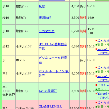
歩10
旅館
(12)
晩翠
4,730
あり
16
/10
歩10
旅館
(7)
藤川旅館
3,500
無料
16
/9
15
:30
歩10
旅館
(14)
ワカマツヤ
6,270
無料
/10
■
じゃら
HOTEL
AZ 香川観音
■楽天ト
歩12
ホテル
(158)
6,380
無料
15
/10
寺店
■
Yahoo
↑LYP
ビジネスホテル観音
歩
ホテル
あり
15
/10
寺
■
じゃら
ホテル
ルートイン 観
■楽天ト
車3
ホテル
(187)
8,250
無料
15
/10
音寺
■
Yahoo
↑LYP
■
じゃら
車5
■楽天ト
旅館
(16)
Tabist
琴弾荘
5,900
無料
15
/10
または
■
Yahoo
無料送迎
↑LYP
■
じゃら
GLAMPREMIER
■楽天ト
車5
コテージ
(16)
19,000
無料
14
/11