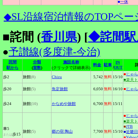
■
一休
◆SL沿線宿泊情報のTOPペー
■詫間 (
香川県
)
[
◆詫間駅
●
予讃線(多度津-今治)
詫間
分類
施設名称
IN
料金
駐車
/
OUT
駅から
(
室数
)
(クリックで詳細表示)
■
じゃら
歩2
旅館
(8)
Chizu
5,742
無料
15
/10
■楽天
歩20
旅館
(5)
魚定旅館
6,050
無料
16
/10
■
じゃら
歩24
旅館
(10)
かなめや旅館
6,700
無料
15
/11
■
じゃら
■楽天
■
JTB
車5
旅館
(5)
郷の宿
陶山
7,700
無料
15
/10
■
近畿日
歩15
または
■
Yaho