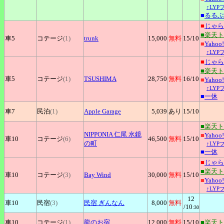
↑LY
■
るるぶ
■
じゃら
■楽天
車5
コテージ
(1)
trunk
15,000
無料
15
/10
■
Yaho
↑LY
■
じゃら
■楽天
車5
コテージ
(1)
TSUSHIMA
28,750
無料
16
/10
■
Yaho
↑LY
■
一休
車7
民泊
(1)
Apple
Garage
5,039
あり
15
/10
■楽天
NIPPONIA
仁尾 水鏡
■
Yaho
車10
コテージ
(6)
46,500
無料
15
/10
の町
↑LY
■
一休
■
じゃら
■楽天
車10
コテージ
(3)
Bay
Wind
30,000
無料
15
/10
■
Yaho
↑LY
12
車10
民宿
(3)
民宿
ぎんなん
8,000
無料
/10
:30
車10
コテージ
(1)
龍のお宿
12,000
無料
15
/10
■楽天