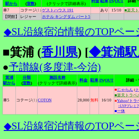
料金
駐車
IN
/
OUT
詳細
駅から
(
室数
)
(クリックで詳細表示)
車7
コテージ
(1)
ゲストハウス
191
あり
15
/10
■楽天
【閉館】
レジャー
ホテル
キングダム パート5
◆SL沿線宿泊情報のTOPペー
■箕浦 (
香川県
)
[
◆箕浦駅
●
予讃線(多度津-今治)
箕浦
分類
施設名称
料金
駐車
IN
/
OUT
詳細・
駅から
(
室数
)
(クリックで詳細表示)
■
じゃらん
(
ク
■楽天トラベ
車5
コテージ
(1)
COTON
28,000
無料
16
/10
■
Yahoo!ト
↑LYPプレミ
■
一休
◆SL沿線宿泊情報のTOPペー