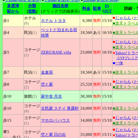
多度津
分類
施設名称
IN
料金
駐車
詳細・
/
OUT
駅から
(
室数
)
(クリックで詳細表示)
■
じゃらん
ホテル
(
ク
歩1
ホテル
トヨタ
6,380
無料
15
/10
(9)
■楽天トラベ
ペットと泊まれる宿
歩4
民泊
(1)
18,560
あり
16
/10
■楽天トラベ
純華
■
じゃらん
(
ク
■楽天トラベ
コテージ
歩5
ZERO
BASE villa
23,000
無料
16
/10
■
Yahoo!トラ
(1)
↑LYPプレミ
■
一休
歩7
民泊
(1)
金倉苑
18,560
あり
15
/10
■楽天トラベ
■
じゃらん
コテージ
(
ク
歩8
空と家
25,520
無料
15
/11
(2)
■楽天トラベ
歩10
旅館
(2)
家中舎
月光
30,300
無料
15
/10
コテージ
歩10
古民家
ステイ 香露軒
24,000
無料
15
/10
■楽天トラベ
(4)
■
じゃらん
コテージ
(
ク
歩15
マホロバ
ハウス
14,000
無料
15
/10
(1)
■楽天トラベ
■
じゃらん
(
ク
車5
コテージ
空と家
日の出
33,000
無料
15
/11
■
Yahoo!トラ
歩15
(1)
または