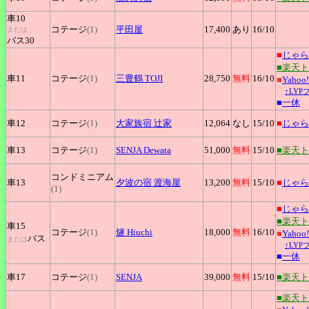
車10
コテージ
(1)
平田屋
17,400
あり
16
/10
または
バス30
■
じゃら
■楽天
車11
コテージ
(1)
三豊鶴
TOJI
28,750
無料
16
/10
■
Yaho
↑LY
■
一休
車12
コテージ
(1)
大家族宿
辻家
12,064
なし
15
/10
■
じゃら
車13
コテージ
(1)
SENJA
Dewata
51,000
無料
15
/10
■楽天
コンドミニアム
車13
夕波の宿
渡海屋
13,200
無料
15
/10
■
じゃら
(1)
■
じゃら
■楽天
車15
コテージ
(1)
燧
Hiuchi
18,000
無料
16
/10
■
Yaho
バス
または
↑LY
■
一休
車17
コテージ
(1)
SENJA
39,000
無料
15
/10
■楽天
■楽天