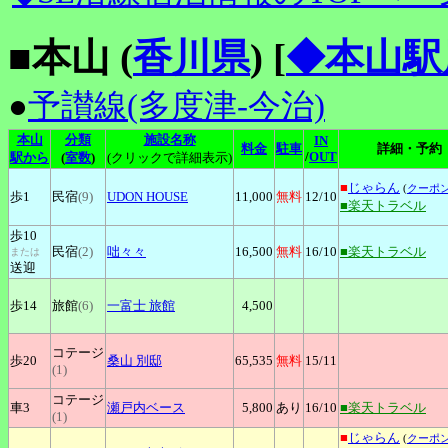
■本山 (
香川県
)
[
◆本山駅
●
予讃線(多度津-今治)
本山
分類
施設名称
IN
料金
駐車
詳細・予約
/
OUT
駅から
(
室数
)
(クリックで詳細表示)
■
じゃらん
(
クーポ
歩1
民宿
(9)
UDON
HOUSE
11,000
無料
12
/10
■楽天トラベル
歩10
民宿
(2)
咄々々
16,500
無料
16
/10
■楽天トラベル
または
送迎
歩14
旅館
(6)
一富士
旅館
4,500
コテージ
歩20
桑山
別邸
65,535
無料
15
/11
(1)
コテージ
車3
瀬戸内ベース
5,800
あり
16
/10
■楽天トラベル
(1)
■
じゃらん
(
クーポ