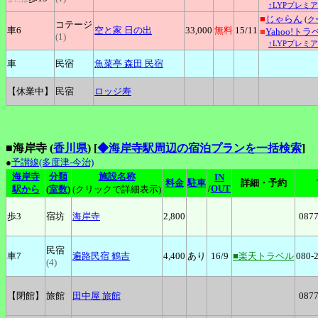
↑LYPプレミ
■
じゃらん
(
ク
コテージ
車6
空と家
日の出
33,000
無料
15
/11
■
Yahoo!トラ
(1)
↑LYPプレミ
車
民宿
魚菜亭
森田 民宿
【休業中】
民宿
ロッジ寿
■海岸寺 (
香川県
)
[
◆海岸寺駅周辺の宿泊プランを一括検索
]
●
予讃線(多度津-今治)
海岸寺
分類
施設名称
IN
料金
駐車
詳細・予約
/
OUT
駅から
(
室数
)
(クリックで詳細表示)
歩3
宿坊
海岸寺
2,800
0877
民宿
車7
遍路民宿
鶴吉
4,400
あり
16
/9
■楽天トラベル
080-
(4)
【閉館】
旅館
田中屋
旅館
0877