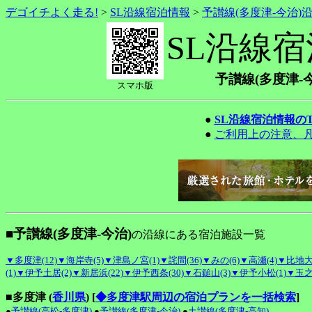
デゴイチよく走る!
>
SL沿線宿泊情報
>
予讃線(多度津-今治)
SL沿線
予讃線(多度津-
スマホ版
●
SL沿線宿泊情報の
●
ご利用上の注意、
■予讃線(多度津-今治)
の沿線にある宿泊施設一覧
▼多度津(12)
▼海岸寺(5)
▼津島ノ宮(1)
▼詫間(36)
▼みの(6)
▼高瀬(4)
▼比地大(
(1)
▼伊予土居(2)
▼新居浜(22)
▼伊予西条(30)
▼石鎚山(3)
▼伊予小松(1)
▼玉之
■多度津 (
香川県
)
[
◆多度津駅周辺の宿泊プランを一括検索
]
●
予讃線(高松-多度津)
●
予讃線(多度津-今治)
●
土讃線(多度津-高知)