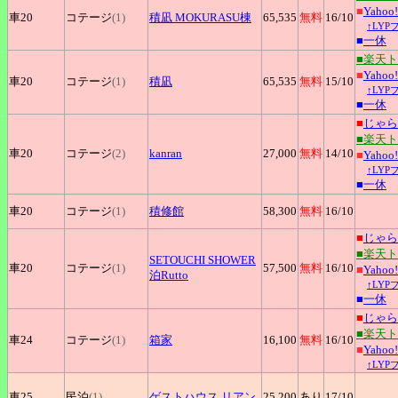
■
Yaho
車20
コテージ
(1)
積凪
MOKURASU棟
65,535
無料
16
/10
↑LY
■
一休
■楽天
■
Yaho
車20
コテージ
(1)
積凪
65,535
無料
15
/10
↑LY
■
一休
■
じゃら
■楽天
車20
コテージ
(2)
kanran
27,000
無料
14
/10
■
Yaho
↑LY
■
一休
車20
コテージ
(1)
積修館
58,300
無料
16
/10
■
じゃら
■楽天
SETOUCHI
SHOWER
車20
コテージ
(1)
57,500
無料
16
/10
■
Yaho
泊Rutto
↑LY
■
一休
■
じゃら
■楽天
車24
コテージ
(1)
箱家
16,100
無料
16
/10
■
Yaho
↑LY
車25
民泊
(1)
ゲストハウス
リアン
25,200
あり
17
/10