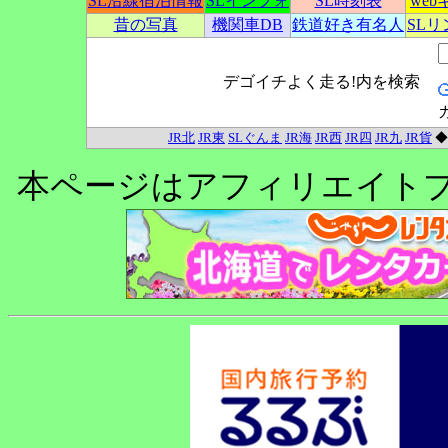
SL沿線宿泊情報
SLインフォ
SL時刻表
we
昔の写真
機関車DB
鉄道好き有名人
SL
デゴイチよく走る!内を検索
JR北
JR東
SLぐんま
JR海
JR西
JR四
JR九
JR貨
本ページはアフィリエイト