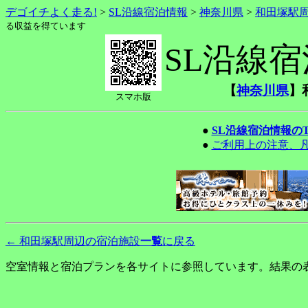
デゴイチよく走る!
>
SL沿線宿泊情報
>
神奈川県
>
和田塚駅
る収益を得ています
SL沿線
【
神奈川県
】
スマホ版
●
SL沿線宿泊情報の
●
ご利用上の注意、
←
和田塚駅周辺の宿泊施設
一覧
に戻る
空室情報と宿泊プランを各サイトに参照しています。結果の表