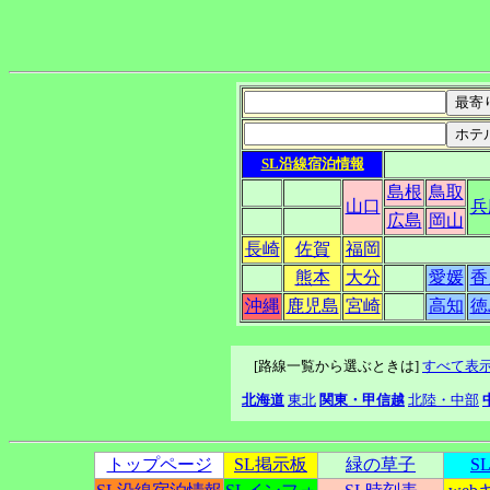
SL沿線宿泊情報
島根
鳥取
山口
兵
広島
岡山
長崎
佐賀
福岡
熊本
大分
愛媛
香
沖縄
鹿児島
宮崎
高知
徳
[路線一覧から選ぶときは]
すべて表
北海道
東北
関東・甲信越
北陸・中部
トップページ
SL掲示板
緑の草子
S