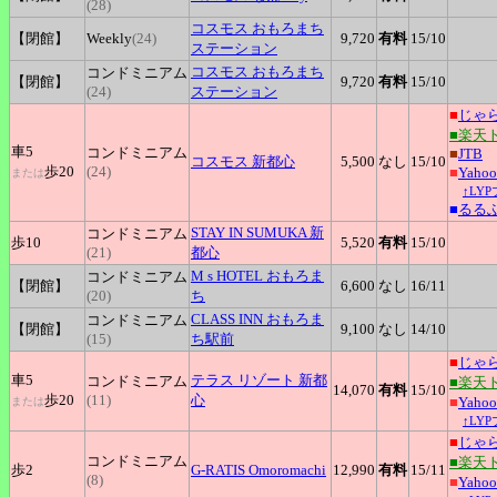
(28)
コスモス
おもろまち
【閉館】
Weekly
(24)
9,720
有料
15
/10
ステーション
コスモス
おもろまち
コンドミニアム
【閉館】
9,720
有料
15
/10
(24)
ステーション
■
じゃ
■楽天
車5
コンドミニアム
■
JTB
コスモス
新都心
5,500
なし
15
/10
歩20
(24)
■
Yah
または
↑LY
■
るる
STAY
IN SUMUKA 新
コンドミニアム
歩10
5,520
有料
15
/10
(21)
都心
M
s HOTEL おもろま
コンドミニアム
【閉館】
6,600
なし
16
/11
(20)
ち
CLASS
INN おもろま
コンドミニアム
【閉館】
9,100
なし
14
/10
(15)
ち駅前
■
じゃ
車5
テラス
リゾート 新都
コンドミニアム
■楽天
14,070
有料
15
/10
歩20
(11)
心
■
Yah
または
↑LY
■
じゃ
コンドミニアム
■楽天
歩2
G-RATIS
Omoromachi
12,990
有料
15
/11
(8)
■
Yah