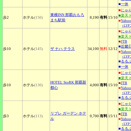
■
一休
■
じゃ
東横INN
那覇おもろ
■楽天
歩2
ホテル
(150)
8,190
有料
15
/10
まち駅前
■
Yah
↑LY
■
じゃ
■楽天
■
JTB
■
近畿
歩10
ホテル
(145)
ザ
ナハ テラス
34,100
無料
12
/12
■
Yah
↑LY
■
るる
■
一休
■
じゃ
■楽天
HOTEL
StoRK 那覇新
■
JTB
歩10
ホテル
(130)
4,000
有料
15
/10
都心
■
Yah
↑LY
■
るる
■
じゃ
■楽天
リブレ
ガーデン ホテ
■
JTB
歩3
ホテル
(113)
9,700
有料
15
/11
ル
■
Yah
↑LY
■
るる