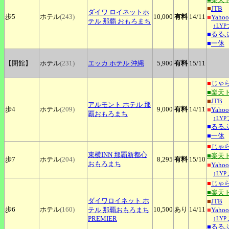
■
JTB
ダイワ
ロイネットホ
歩5
ホテル
(243)
10,000
有料
14
/11
■
Yah
テル 那覇 おもろまち
↑LY
■
るる
■
一休
【閉館】
ホテル
(231)
エッカ
ホテル 沖縄
5,900
有料
15
/11
■
じゃ
■楽天
■
JTB
アルモント
ホテル 那
歩4
ホテル
(209)
9,000
有料
14
/11
■
Yah
覇おもろまち
↑LY
■
るる
■
一休
■
じゃ
東横INN
那覇新都心
■楽天
歩7
ホテル
(204)
8,295
有料
15
/10
おもろまち
■
Yah
↑LY
■
じゃ
■楽天
ダイワロイネット
ホ
■
JTB
歩6
ホテル
(160)
10,500
あり
14
/11
テル 那覇おもろまち
■
Yah
PREMIER
↑LY
■
るる