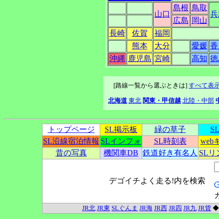
島根
鳥取
山口
兵
広島
岡山
長崎
佐賀
福岡
熊本
大分
愛媛
香
沖縄
鹿児島
宮崎
高知
徳
[路線一覧から選ぶときは]
すべて表
北海道
東北
関東・甲信越
北陸・中部
トップページ
SL掲示板
緑の草子
S
SL沿線宿泊情報
SLインフォ
SL時刻表
we
昔の写真
機関車DB
鉄道好き有名人
SL
デゴイチよく走る!内を検索
JR北
JR東
SLぐんま
JR海
JR西
JR四
JR九
JR貨