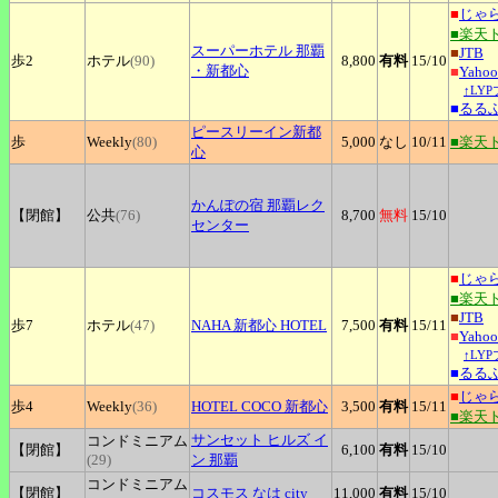
■
じゃ
■楽天
スーパーホテル
那覇
■
JTB
歩2
ホテル
(90)
8,800
有料
15
/10
・新都心
■
Yah
↑LY
■
るる
ピースリーイン新都
歩
Weekly
(80)
5,000
なし
10
/11
■楽天
心
かんぽの宿
那覇レク
【閉館】
公共
(76)
8,700
無料
15
/10
センター
■
じゃ
■楽天
■
JTB
歩7
ホテル
(47)
NAHA
新都心 HOTEL
7,500
有料
15
/11
■
Yah
↑LY
■
るる
■
じゃ
歩4
Weekly
(36)
HOTEL
COCO 新都心
3,500
有料
15
/11
■楽天
サンセット
ヒルズ イ
コンドミニアム
【閉館】
6,100
有料
15
/10
(29)
ン 那覇
コンドミニアム
【閉館】
コスモス
なは city
11,000
有料
15
/10