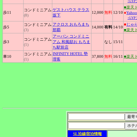
↑LY
■楽天
ゲストハウス
テラス
コンドミニアム
歩11
12,000
無料
12
/10
■
Yah
(8)
坂下
↑LY
アクロス
おもろまち
■
じゃ
コンドミニアム
歩5
14,000
有料
14
/10
(3)
那覇
■楽天
アーバン
コンドミニ
コンドミニアム
歩3
アム 和風邸お もろま
なし
15
/11
(1)
ち駅前店
INFINITY
HOTEL 勢
コンドミニアム
車10
37,800
無料
16
/11
■楽天
(1)
理客
SL沿線宿泊情報