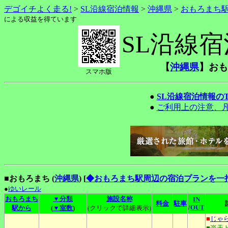
デゴイチよく走る!
>
SL沿線宿泊情報
>
沖縄県
>
おもろまち
による収益を得ています
SL沿線
【
沖縄県
】おも
スマホ版
●
SL沿線宿泊情報の
●
ご利用上の注意、
■おもろまち (
沖縄県
)
[
◆おもろまち駅周辺の宿泊プランを一
●
ゆいレール
おもろまち
▼分類
施設名称
IN
料金
駐車
/
OUT
駅から
(
▼室数
)
(クリックで詳細表示)
■
じゃ
■楽天