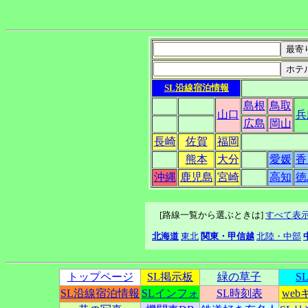
SL沿線宿泊情報
島根
鳥取
山口
兵
広島
岡山
長崎
佐賀
福岡
熊本
大分
愛媛
香
沖縄
鹿児島
宮崎
高知
徳
[路線一覧から選ぶときは]
すべて表
北海道
東北
関東・甲信越
北陸・中部
トップページ
SL掲示板
緑の草子
S
SL沿線宿泊情報
SLインフォ
SL時刻表
we