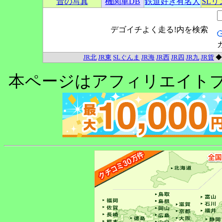
昔の写真
機関車DB
鉄道好き有名人
SL
デゴイチよく走る!内を検索
JR北
JR東
SLぐんま
JR海
JR西
JR四
JR九
JR貨
本ページはアフィリエイト