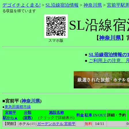
デゴイチよく走る!
>
SL沿線宿泊情報
>
神奈川県
>
宮前平駅
る収益を得ています
SL沿線
【
神奈川県
】
スマホ版
●
SL沿線宿泊情報の
●
ご利用上の注意、
■宮前平 (
神奈川県
)
●
東急田園都市線
宮前平
分類
施設名称
料金
駐車
IN
/
OUT
詳細・予約
駅から▲
(
室数
)
(クリックで詳細表示)
【閉館】
ホテル
(49)
ガーデンホテル
宮前平
無料
14
/11
0