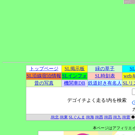
トップページ
SL掲示板
緑の草子
S
SL沿線宿泊情報
SLインフォ
SL時刻表
we
昔の写真
機関車DB
鉄道好き有名人
SL
デゴイチよく走る!内を検索
JR北
JR東
SLぐんま
JR海
JR西
JR四
JR九
JR貨
本ページはアフィリエ