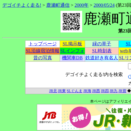
デゴイチよく走る!
>
鹿瀬町通信
>
2000年
>
2000/05/24
(第23回)
鹿瀬町
第23回
トップページ
SL掲示板
緑の草子
S
SL沿線宿泊情報
SLインフォ
SL時刻表
we
昔の写真
機関車DB
鉄道好き有名人
SL
デゴイチよく走る!内を検索
JR北
JR東
SLぐんま
JR海
JR西
JR四
JR九
JR貨
本ページはアフィリエ