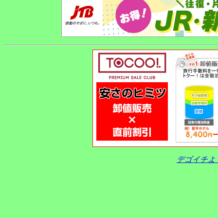
デゴイチよ