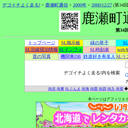
デゴイチよく走る!
>
鹿瀬町通信
>
2000年
>
2000/12/27
(第34回)
鹿瀬町
第34回
トップページ
SL掲示板
緑の草子
S
SL沿線宿泊情報
SLインフォ
SL時刻表
we
昔の写真
機関車DB
鉄道好き有名人
SL
デゴイチよく走る!内を検索
JR北
JR東
SLぐんま
JR海
JR西
JR四
JR九
JR貨
本ページはアフィリエ