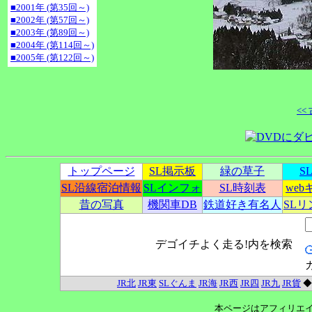
■2001年 (第35回～)
■2002年 (第57回～)
■2003年 (第89回～)
■2004年 (第114回～)
■2005年 (第122回～)
<<
トップページ
SL掲示板
緑の草子
S
SL沿線宿泊情報
SLインフォ
SL時刻表
we
昔の写真
機関車DB
鉄道好き有名人
SL
デゴイチよく走る!内を検索
JR北
JR東
SLぐんま
JR海
JR西
JR四
JR九
JR貨
本ページはアフィリエ