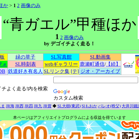
ほか
>
1
2
画像のみ
“青ガエル”甲種ほか
1
2
画像のみ
by デゴイチよく走る！
示板
緑の草子
SL写真館
SL動画集
フォ
SL時刻表
webギャラリー
鹿瀬町通信
/
【続】
DB
鉄道好き有名人
SLリンク集
[テ]
ジオ・アーカイブ
イチよく走る!内を検索
カスタム検索
んま
JR海
JR西
JR四
JR九
JR貨
◆
SL大樹(東武)
Slもおか
パレオ(秩父)
大井川鐵
本ページはアフィリエイトプログラムによる収益を得ています