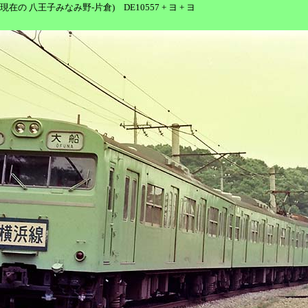
倉 (現在の 八王子みなみ野-片倉) DE10557 + ヨ + ヨ