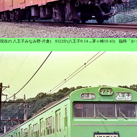
片倉 (現在の 八王子みなみ野-片倉) 9322D (八王子9:14→茅ヶ崎10:43) 臨時「