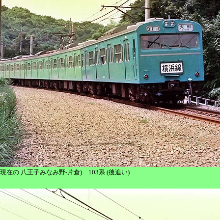
片倉 (現在の 八王子みなみ野-片倉) 103系 (後追い)