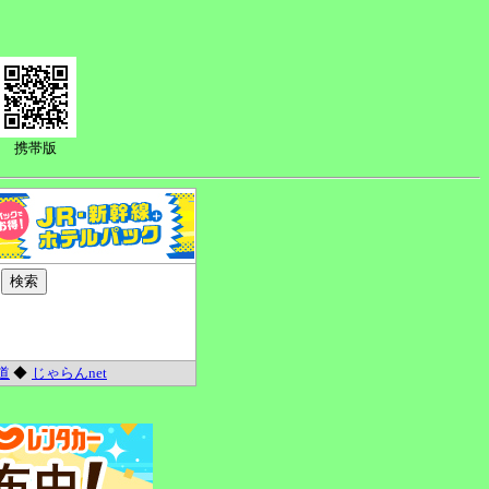
携帯版
道
◆
じゃらんnet