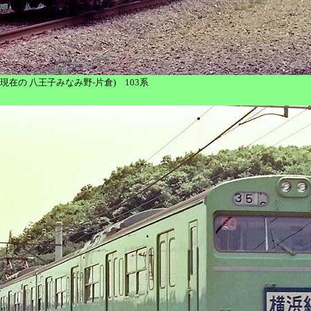
片倉 (現在の 八王子みなみ野-片倉) 103系