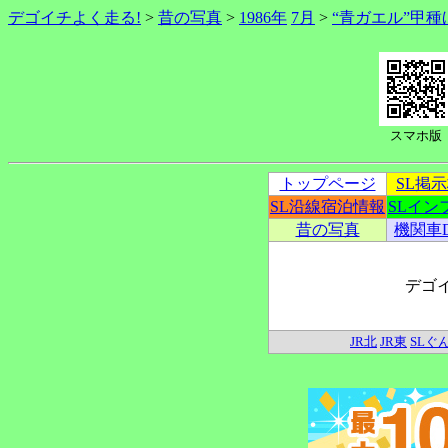
デゴイチよく走る!
>
昔の写真
>
1986年
7月
>
“青ガエル”甲種
スマホ版
トップページ
SL掲
SL沿線宿泊情報
SLイン
昔の写真
機関車
デゴ
JR北
JR東
SLぐ