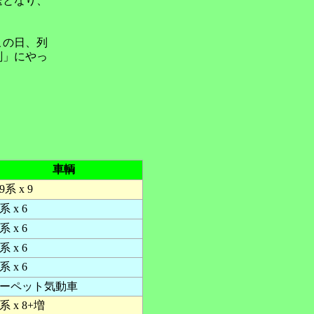
送となり、
この日、列
刻」にやっ
車輌
9系 x 9
系 x 6
系 x 6
系 x 6
系 x 6
ーペット気動車
4系 x 8+増