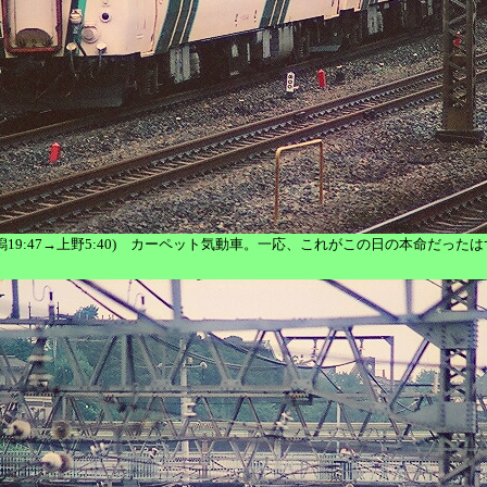
36D (新潟19:47→上野5:40) カーペット気動車。一応、これがこの日の本命だったは