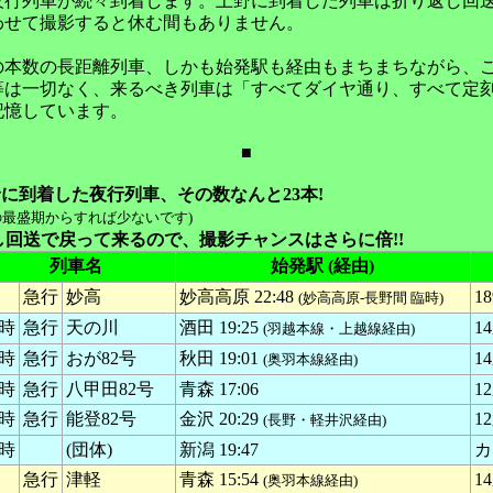
夜行列車が続々到着します。上野に到着した列車は折り返し回
わせて撮影すると休む間もありません。
の本数の長距離列車、しかも始発駅も経由もまちまちながら、
等は一切なく、来るべき列車は「すべてダイヤ通り、すべて定
記憶しています。
■
に上野に到着した夜行列車、その数なんと23本!
の最盛期からすれば少ないです)
回送で戻って来るので、撮影チャンスはさらに倍!!
列車名
始発駅 (経由)
急行
妙高
妙高高原 22:48
18
(妙高高原-長野間 臨時)
時
急行
天の川
酒田 19:25
14
(羽越本線・上越線経由)
時
急行
おが82号
秋田 19:01
14
(奥羽本線経由)
時
急行
八甲田82号
青森 17:06
12
時
急行
能登82号
金沢 20:29
12
(長野・軽井沢経由)
時
(団体)
新潟 19:47
カ
急行
津軽
青森 15:54
1
(奥羽本線経由)