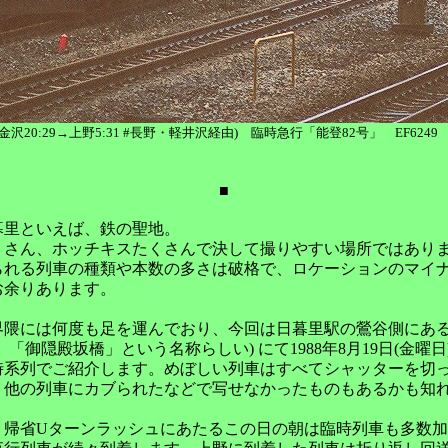
02列車 (金沢20:29→上野5:31 #長野・軽井沢経由) 臨時急行「能登82号」 EF
■
暮里といえば、鉄の聖地。
くさん、ホッチキスたくさんで決して撮りやすい場所ではあり
られる列車の種類や本数の多さは破格で、ロケーションのマイ
お余りあります。
界隈には何度も足を運んでおり、今回は日暮里駅の鶯谷側にあ
、「御隠殿坂橋」という名称らしい) にて1988年8月19日(金曜
時系列でご紹介します。めぼしい列車はすべてシャッターを切
、他の列車にカブられたなどで写せなかったものもあるかも知
、帰省Uターンラッシュにあたるこの日の朝は臨時列車も多数