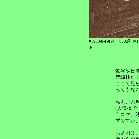
■1988-8-19(金) 86
ト
鶯谷や日
架線柱た
ここで見
ってもな
私もこの
(人道橋で
全コマ、
ずですが
お盆明け