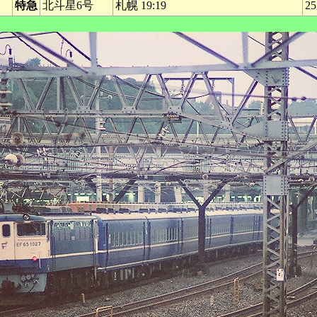
特急
北斗星6号
札幌 19:19
25