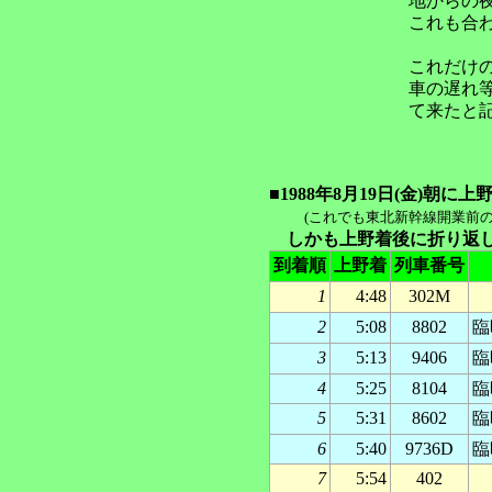
地からの
これも合
これだけ
車の遅れ
て来たと
■1988年8月19日(金)朝
(これでも東北新幹線開業前
しかも上野着後に折り返し
到着順
上野着
列車番号
1
4:48
302M
2
5:08
8802
臨
3
5:13
9406
臨
4
5:25
8104
臨
5
5:31
8602
臨
6
5:40
9736D
臨
7
5:54
402