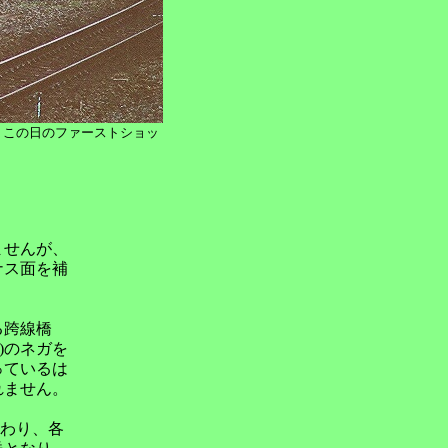
6249 この日のファーストショッ
ませんが、
ナス面を補
る跨線橋
日)のネガを
っているは
れません。
加わり、各