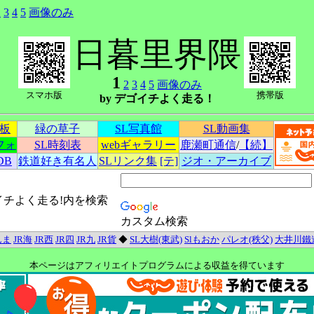
2
3
4
5
画像のみ
日暮里界隈
1
2
3
4
5
画像のみ
スマホ版
携帯版
by デゴイチよく走る！
示板
緑の草子
SL写真館
SL動画集
フォ
SL時刻表
webギャラリー
鹿瀬町通信
/
【続】
DB
鉄道好き有名人
SLリンク集
[テ]
ジオ・アーカイブ
イチよく走る!内を検索
カスタム検索
んま
JR海
JR西
JR四
JR九
JR貨
◆
SL大樹(東武)
Slもおか
パレオ(秩父)
大井川鐵
本ページはアフィリエイトプログラムによる収益を得ています