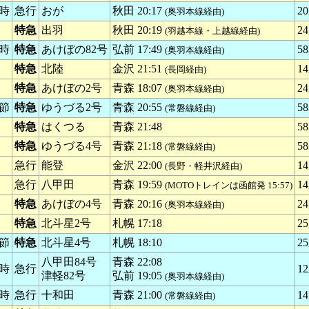
時
急行
おが
秋田 20:17
20
(奥羽本線経由)
特急
出羽
秋田 20:19
24
(羽越本線・上越線経由)
時
特急
あけぼの82号
弘前 17:49
58
(奥羽本線経由)
特急
北陸
金沢 21:51
14
(長岡経由)
特急
あけぼの2号
青森 18:07
24
(奥羽本線経由)
節
特急
ゆうづる2号
青森 20:55
5
(常磐線経由)
特急
はくつる
青森 21:48
58
特急
ゆうづる4号
青森 21:18
5
(常磐線経由)
急行
能登
金沢 22:00
14
(長野・軽井沢経由)
急行
八甲田
青森 19:59
1
(MOTOトレインは函館発 15:57)
特急
あけぼの4号
青森 20:16
24
(奥羽本線経由)
特急
北斗星2号
札幌 17:18
25
節
特急
北斗星4号
札幌 18:10
25
八甲田84号
青森 22:08
時
急行
1
津軽82号
弘前 19:05
(奥羽本線経由)
時
急行
十和田
青森 21:00
14
(常磐線経由)