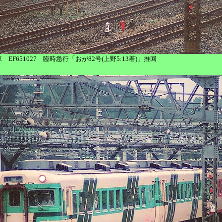
6列車 EF651027 臨時急行「おが82号(上野5:13着)」推回