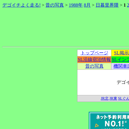
デゴイチよく走る!
>
昔の写真
>
1988年
8月
>
日暮里界隈
>
1
トップページ
SL掲
SL沿線宿泊情報
SLイン
昔の写真
機関車
デゴ
JR北
JR東
SLぐ