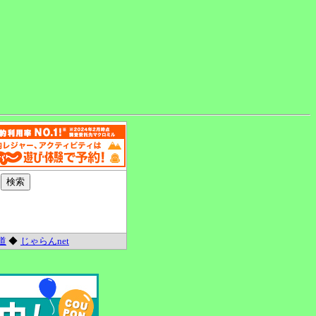
道
◆
じゃらんnet