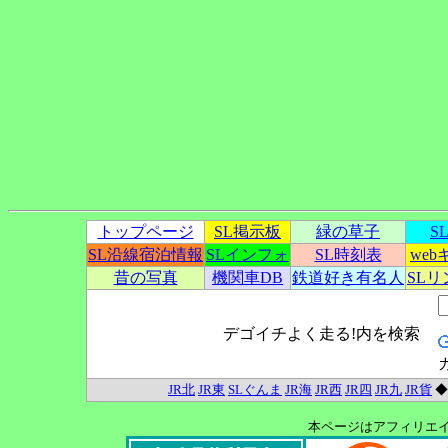
トップページ
SL掲示板
緑の草子
S
SL沿線宿泊情報
SLインフォ
SL時刻表
we
昔の写真
機関車DB
鉄道好き有名人
SL
デゴイチよく走る!内を検索
JR北
JR東
SLぐんま
JR海
JR西
JR四
JR九
JR貨
本ページはアフィリエ