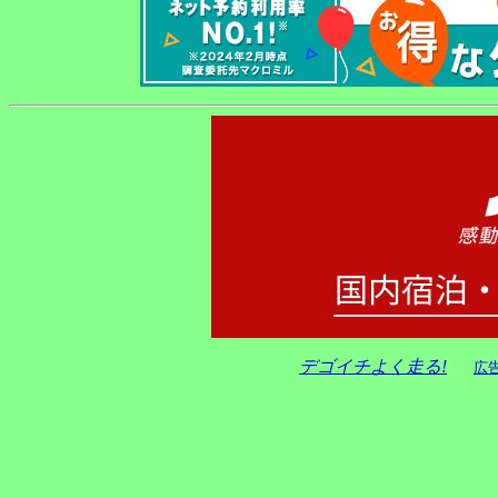
デゴイチよく走る!
広