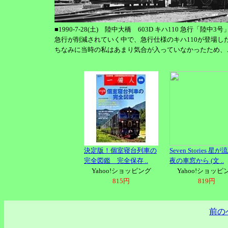
■1990-7-28(土) 陸中大橋 603D キハ110 急行「陸中3
急行が削減されていく中で、急行仕様のキハ110が登場し
ちなみに当時の私はあまり気合が入っていなかったため、
決定版！個室寝台列車の
Seven Stories 星
完全図鑑 完全保存 ..
夜の車窓から (文 ..
Yahoo!ショッピング
Yahoo!ショッピ
815円
819円
前の