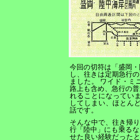
今回の切符は「盛岡・
し、往きは定期急行の
ました。 ワイド・ミ
路上も含め、急行の普
れることになってい
してしまい、ほとん
話です。
そんな中で、往き帰
行「陸中」にも乗るな
せた良い経験だったと