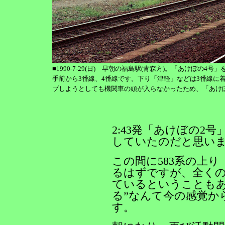
■1990-7-29(日) 早朝の福島駅(青森方)。「あけぼの4
手前から3番線、4番線です。下り「津軽」などは3番線に
ブしようとしても機関車の頭が入らなかったため、「あけ
2:43発「あけぼの2
していたのだと思い
この間に583系の上
るはずですが、全くの
ているということもあ
る”なんて今の感覚か
す。