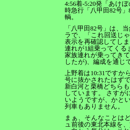
4:56着-5:20発「あ
時急行「八甲田82号」8
輌。
「八甲田82号」は、
ラで、「これ回送じゃ
表示を再確認してしま
連れが1組乗ってくる
家族連れが乗ってき
したが)、編成を通じ
上野着は10:31です
号に抜かされたはずで
新白河と栗橋どちらも
しています。 さすが
いようですが、かと
列車もありません。
まぁ、そんなことはど
ュ前後の東北本線を、