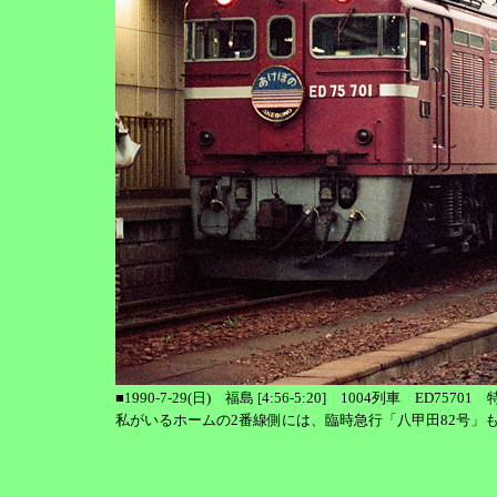
■1990-7-29(日) 福島 [4:56-5:20] 1004列車 ED757
私がいるホームの2番線側には、臨時急行「八甲田82号」