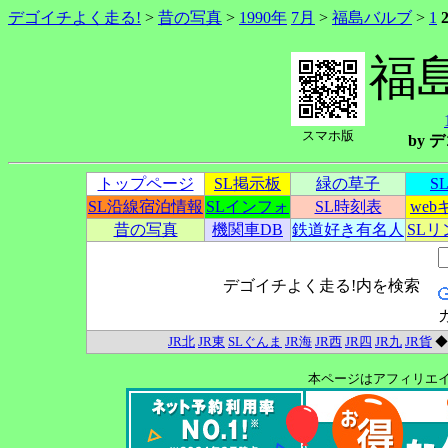
デゴイチよく走る!
>
昔の写真
>
1990年
7月
>
福島バルブ
>
1
福
スマホ版
by
トップページ
SL掲示板
緑の草子
S
SL沿線宿泊情報
SLインフォ
SL時刻表
we
昔の写真
機関車DB
鉄道好き有名人
SL
デゴイチよく走る!内を検索
JR北
JR東
SLぐんま
JR海
JR西
JR四
JR九
JR貨
本ページはアフィリエ