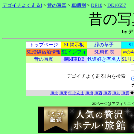
デゴイチよく走る!
>
昔の写真
>
車輌別
>
DE10
>
DE10557
昔の写真
by
トップページ
SL掲示板
緑の草子
S
SL沿線宿泊情報
SLインフォ
SL時刻表
we
昔の写真
機関車DB
鉄道好き有名人
SL
デゴイチよく走る!内を検索
JR北
JR東
SLぐんま
JR海
JR西
JR四
JR九
JR貨
本ページはアフィリエ