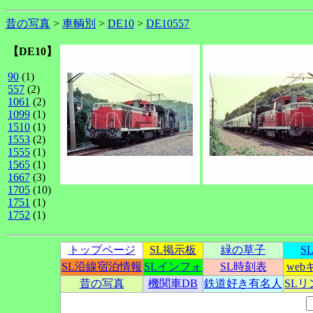
昔の写真
>
車輌別
>
DE10
>
DE10557
【DE10】
90
(1)
557
(2)
1061
(2)
1099
(1)
1510
(1)
1553
(2)
1555
(1)
1565
(1)
1667
(3)
1705
(10)
1751
(1)
1752
(1)
トップページ
SL掲示板
緑の草子
S
SL沿線宿泊情報
SLインフォ
SL時刻表
we
昔の写真
機関車DB
鉄道好き有名人
SL