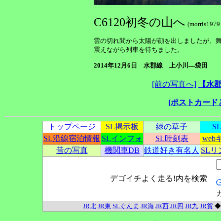
C6120初冬の山へ
(morris197
雲の切れ間から太陽が顔を出しましたが、
震えながら列車を待ちました。
2014年12月6日 水郡線 上小川—袋田
[前の写真へ]
【水郡
[ポストカード
トップページ
SL掲示板
緑の草子
S
SL沿線宿泊情報
SLインフォ
SL時刻表
we
昔の写真
機関車DB
鉄道好き有名人
SL
デゴイチよく走る!内を検索
JR北
JR東
SLぐんま
JR海
JR西
JR四
JR九
JR貨