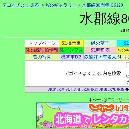
デゴイチよく走る!
>
Webギャラリー
>
水郡線80周年 C6120
水郡線80
20
トップページ
SL掲示板
緑の草子
S
SL沿線宿泊情報
SLインフォ
SL時刻表
we
昔の写真
機関車DB
鉄道好き有名人
SL
デゴイチよく走る!内を検索
JR北
JR東
SLぐんま
JR海
JR西
JR四
JR九
JR貨
本ページはアフィリエ