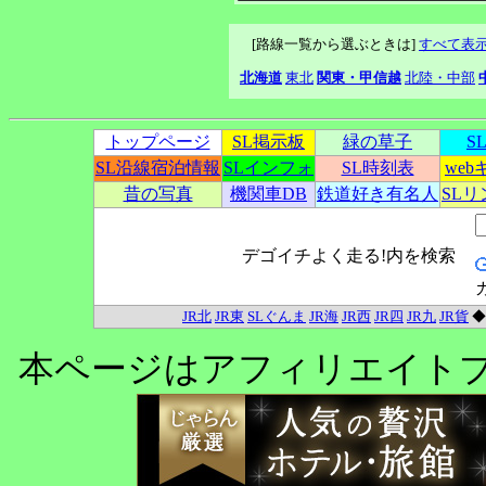
[路線一覧から選ぶときは]
すべて表
北海道
東北
関東・甲信越
北陸・中部
トップページ
SL掲示板
緑の草子
S
SL沿線宿泊情報
SLインフォ
SL時刻表
we
昔の写真
機関車DB
鉄道好き有名人
SL
デゴイチよく走る!内を検索
JR北
JR東
SLぐんま
JR海
JR西
JR四
JR九
JR貨
本ページはアフィリエイト