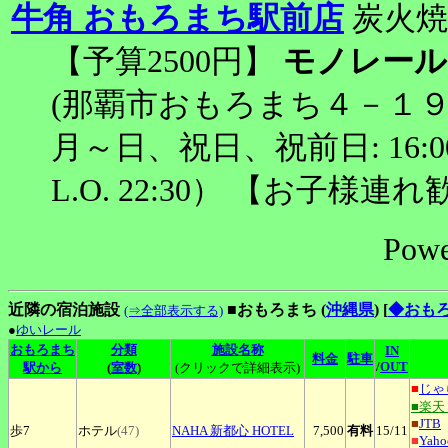
牛角 おもろまち駅前店
炭火焼
【予算2500円】
モノレール
(那覇市おもろまち４－１９
月～日、祝日、祝前日: 16:00～
L.O. 22:30） 【お子様連
Powe
近隣の宿泊施設
■おもろまち (
沖縄県
)
[
◆おも
(⇒全部表示する)
●
ゆいレール
おもろまち
分類
施設名称
IN
料金
駐車
/
OUT
駅から
(
室数
)
(クリックで詳細表示)
■
じゃ
■楽天
■
JTB
歩7
ホテル
(47)
NAHA
新都心 HOTEL
7,500
有料
15
/11
■
Yah