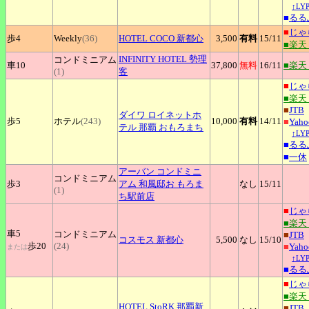
↑L
■
るる
■
じゃ
歩4
Weekly
(36)
HOTEL
COCO 新都心
3,500
有料
15
/11
■楽天
INFINITY
HOTEL 勢理
コンドミニアム
車10
37,800
無料
16
/11
■楽天
(1)
客
■
じゃ
■楽天
■
JTB
ダイワ
ロイネットホ
歩5
ホテル
(243)
10,000
有料
14
/11
■
Yah
テル 那覇 おもろまち
↑L
■
るる
■
一休
アーバン
コンドミニ
コンドミニアム
歩3
アム 和風邸お もろま
なし
15
/11
(1)
ち駅前店
■
じゃ
■楽天
車5
コンドミニアム
■
JTB
コスモス
新都心
5,500
なし
15
/10
歩20
(24)
■
Yah
または
↑L
■
るる
■
じゃ
■楽天
HOTEL
StoRK 那覇新
■
JTB