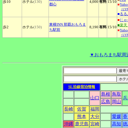
歩10
ホテル
(130)
4,000
有料
15
/10
都心
■
Yah
↑L
■
るる
■
じゃ
東横INN
那覇おもろま
■楽天
歩2
ホテル
(150)
8,190
有料
15
/10
ち駅前
■
Yah
↑L
▼おもろまち駅周
SL沿線宿泊情報
島根
鳥取
山口
兵
広島
岡山
長崎
佐賀
福岡
熊本
大分
愛媛
香
沖縄
鹿児島
宮崎
高知
徳