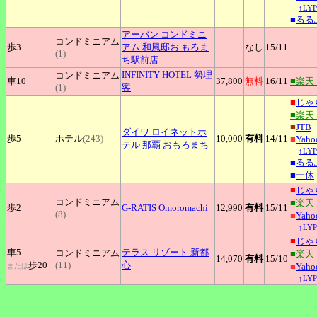
↑L
■
るる
アーバン
コンドミニ
コンドミニアム
歩3
アム 和風邸お もろま
なし
15
/11
(1)
ち駅前店
INFINITY
HOTEL 勢理
コンドミニアム
車10
37,800
無料
16
/11
■楽天
(1)
客
■
じゃ
■楽天
■
JTB
ダイワ
ロイネットホ
歩5
ホテル
(243)
10,000
有料
14
/11
■
Yah
テル 那覇 おもろまち
↑L
■
るる
■
一休
■
じゃ
コンドミニアム
■楽天
歩2
G-RATIS
Omoromachi
12,990
有料
15
/11
(8)
■
Yah
↑L
■
じゃ
車5
テラス
リゾート 新都
コンドミニアム
■楽天
14,070
有料
15
/10
歩20
(11)
心
■
Yah
または
↑L