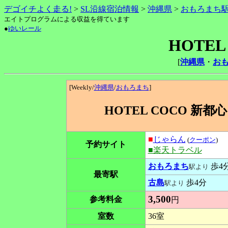
デゴイチよく走る!
>
SL沿線宿泊情報
>
沖縄県
>
おもろまち
エイトプログラムによる収益を得ています
●
ゆいレール
HOTEL
[
沖縄県
・
お
[Weekly/
沖縄県
/
おもろまち
]
HOTEL COCO 新都心
■
じゃらん
(
クーポン
)
予約サイト
■楽天トラベル
おもろまち
歩4
駅より
最寄駅
古島
歩4分
駅より
3,500
参考料金
円
室数
36室