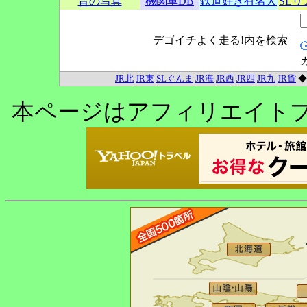
昔の写真
機関車DB
鉄道好き有名人
SL
デゴイチよく走る!内を検索
JR北
JR東
SLぐんま
JR海
JR西
JR四
JR九
JR貨
本ページはアフィリエイト