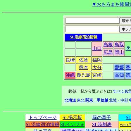
▼おもろまち駅周
SL沿線宿泊情報
島根
鳥取
山口
兵
広島
岡山
長崎
佐賀
福岡
熊本
大分
愛媛
香
沖縄
鹿児島
宮崎
高知
徳
[路線一覧から選ぶときは]
すべて表
北海道
東北
関東・甲信越
北陸・中部
トップページ
SL掲示板
緑の草子
S
SL沿線宿泊情報
SLインフォ
SL時刻表
we