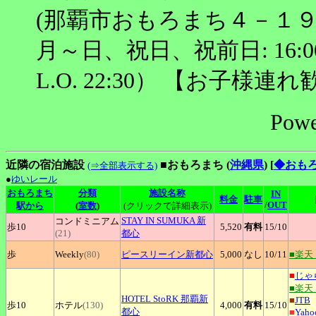
(那覇市おもろまち４－１９
月～日、祝日、祝前日: 16:00～
L.O. 22:30） 【お子様連
Powe
近隣の宿泊施設
■おもろまち (
沖縄県
)
[
◆おも
(⇒全部表示する)
●
ゆいレール
おもろまち
分類
施設名称
IN
料金
駐車
/
OUT
駅から
(
室数
)
(クリックで詳細表示)
STAY
IN SUMUKA 新
コンドミニアム
歩10
5,520
有料
15
/10
(21)
都心
歩
Weekly
(80)
ピースリーイン新都心
5,000
なし
10
/11
■楽天
■
じゃ
■楽天
HOTEL
StoRK 那覇新
■
JTB
歩10
ホテル
(130)
4,000
有料
15
/10
都心
■
Yah