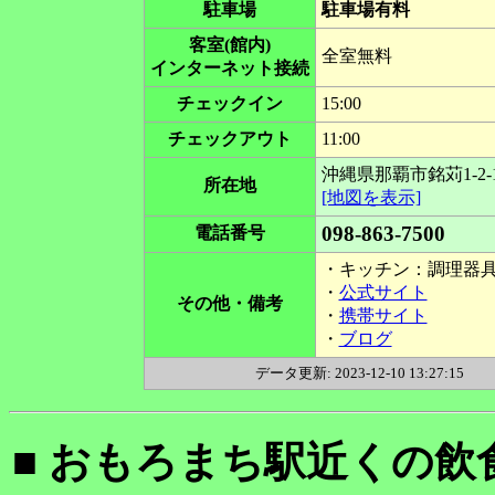
駐車場
駐車場有料
客室(館内)
全室無料
インターネット接続
チェックイン
15:00
チェックアウト
11:00
沖縄県那覇市銘苅1-2-
所在地
[地図を表示]
098-863-7500
電話番号
・キッチン：調理器
・
公式サイト
その他・備考
・
携帯サイト
・
ブログ
データ更新: 2023-12-10 13:27:15
■ おもろまち駅近くの飲