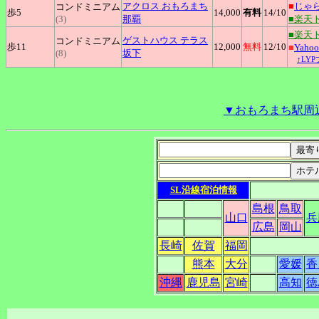
アクロス
おもろまち
■
じゃ
コンドミニアム
歩5
14,000
有料
14
/10
(3)
那覇
■楽天
■楽天
ゲストハウス
テラス
コンドミニアム
歩11
12,000
無料
12
/10
■
Yah
(8)
坂下
↑LY
▼おもろまち駅周
SL沿線宿泊情報
島根
鳥取
山口
兵
広島
岡山
長崎
佐賀
福岡
熊本
大分
愛媛
香
沖縄
鹿児島
宮崎
高知
徳