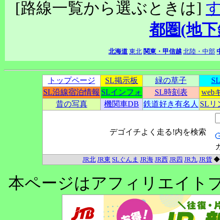
[路線一覧から選ぶときは]
都圏(地下
北海道
東北
関東・甲信越
北陸・中部
トップページ
SL掲示板
緑の草子
S
SL沿線宿泊情報
SLインフォ
SL時刻表
we
昔の写真
機関車DB
鉄道好き有名人
SL
デゴイチよく走る!内を検索
JR北
JR東
SLぐんま
JR海
JR西
JR四
JR九
JR貨
本ページはアフィリエイト