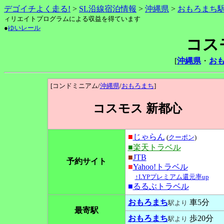
デゴイチよく走る!
>
SL沿線宿泊情報
>
沖縄県
>
おもろまち
ィリエイトプログラムによる収益を得ています
●
ゆいレール
コス
[
沖縄県
・
お
[コンドミニアム/
沖縄県
/
おもろまち
]
コスモス 新都心
■
じゃらん
(
クーポン
)
■楽天トラベル
■
JTB
予約サイト
■
Yahoo!トラベル
↑LYPプレミアム還元率up
■
るるぶトラベル
おもろまち
車5分
駅より
最寄駅
おもろまち
歩20分
駅より