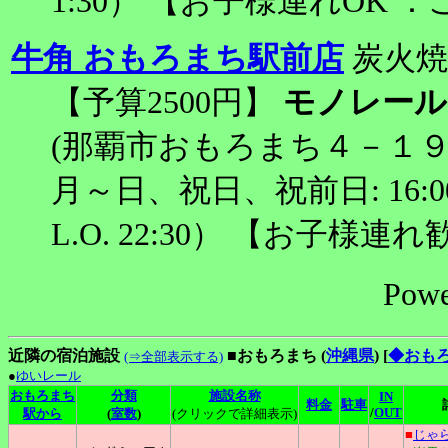
1:30） 【お子様連れOK
牛角 おもろまち駅前店
炭火焼
【予算2500円】
モノレール
(那覇市おもろまち４－１９
月～日、祝日、祝前日: 16:00～
L.O. 22:30） 【お子様連
Powe
近隣の宿泊施設
■おもろまち (
沖縄県
)
[
◆おも
(⇒全部表示する)
●
ゆいレール
おもろまち
分類
施設名称
IN
料金
駐車
/
OUT
駅から
(
室数
)
(クリックで詳細表示)
■
じゃ