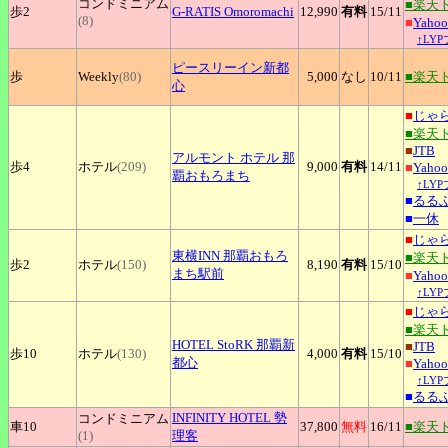
コンドミニアム
■楽天
歩2
G-RATIS
Omoromachi
12,990
有料
15
/11
(8)
■
Yah
↑LY
ピースリーイン新都
歩
Weekly
(80)
5,000
なし
10
/11
■楽天
心
■
じゃ
■楽天
■
JTB
アルモント
ホテル 那
歩4
ホテル
(209)
9,000
有料
14
/11
■
Yah
覇おもろまち
↑LY
■
るる
■
一休
■
じゃ
東横INN
那覇おもろ
■楽天
歩2
ホテル
(150)
8,190
有料
15
/10
まち駅前
■
Yah
↑LY
■
じゃ
■楽天
HOTEL
StoRK 那覇新
■
JTB
歩10
ホテル
(130)
4,000
有料
15
/10
都心
■
Yah
↑LY
■
るる
INFINITY
HOTEL 勢
コンドミニアム
車10
37,800
無料
16
/11
■楽天
(1)
理客