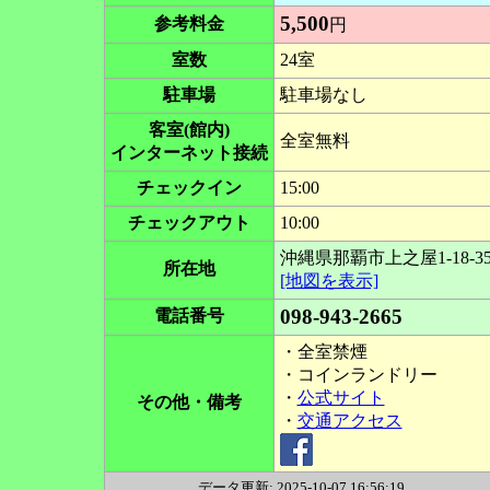
5,500
参考料金
円
室数
24室
駐車場
駐車場なし
客室(館内)
全室無料
インターネット接続
チェックイン
15:00
チェックアウト
10:00
沖縄県那覇市上之屋1-18-3
所在地
[地図を表示]
098-943-2665
電話番号
・全室禁煙
・コインランドリー
・
公式サイト
その他・備考
・
交通アクセス
データ更新: 2025-10-07 16:56:19