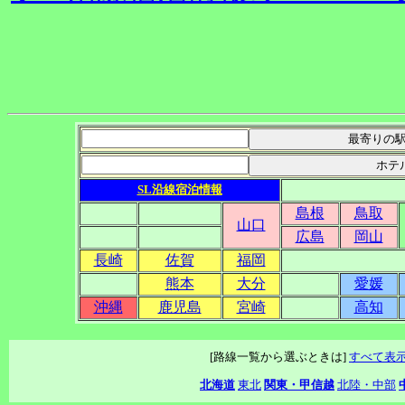
SL沿線宿泊情報
島根
鳥取
山口
広島
岡山
長崎
佐賀
福岡
熊本
大分
愛媛
沖縄
鹿児島
宮崎
高知
[路線一覧から選ぶときは]
すべて表
北海道
東北
関東・甲信越
北陸・中部