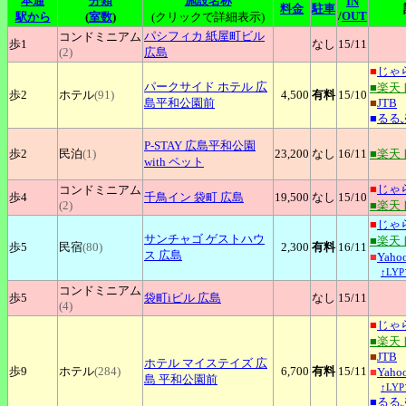
本通
分類
施設名称
IN
料金
駐車
/
OUT
駅から
(
室数
)
(クリックで詳細表示)
パシフィカ
紙屋町ビル
コンドミニアム
歩1
なし
15
/11
(2)
広島
■
じゃ
パークサイド
ホテル 広
■楽天
歩2
ホテル
(91)
4,500
有料
15
/10
島平和公園前
■
JTB
■
るる
P-STAY
広島平和公園
歩2
民泊
(1)
23,200
なし
16
/11
■楽天
with ペット
■
じゃ
コンドミニアム
歩4
千鳥イン
袋町 広島
19,500
なし
15
/10
(2)
■楽天
■
じゃ
サンチャゴ
ゲストハウ
■楽天
歩5
民宿
(80)
2,300
有料
16
/11
ス 広島
■
Yah
↑LY
コンドミニアム
歩5
袋町iビル
広島
なし
15
/11
(4)
■
じゃ
■楽天
■
JTB
ホテル
マイステイズ 広
歩9
ホテル
(284)
6,700
有料
15
/11
■
Yah
島 平和公園前
↑LY
■
るる