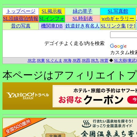
トップページ
SL掲示板
緑の草子
SL写真館
SL沿線宿泊情報
SLインフォ
SL時刻表
webギャラリー
昔の写真
機関車DB
鉄道好き有名人
SLリンク集
[テ]
デゴイチよく走る!内を検索
カスタム検
JR北
JR東
SLぐんま
JR海
JR西
JR四
JR九
JR貨
◆
SL大樹(東武)
本ページはアフィリエイトプ