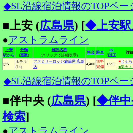
◆SL沿線宿泊情報のTOPペー
■上安 (
広島県
)
[
◆上安駅
●
アストラムライン
上安
分類
施設名称
IN
料金
駐車
詳
/
OUT
駅から
(
室数
)
(クリックで詳細表示)
ファミリーロッジ旅籠屋
広島
無料
■
じゃら
ホテル
歩5
4,400
15
/11
(14)
店
完備
■楽天
◆SL沿線宿泊情報のTOPペー
■伴中央 (
広島県
)
[
◆伴中
検索
]
●
アストラムライン