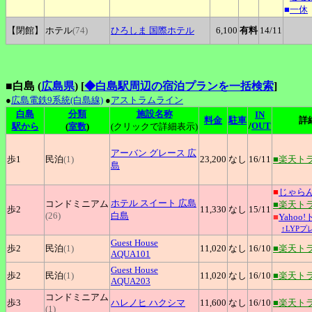
■
一休
【閉館】
ホテル
(74)
ひろしま
国際ホテル
6,100
有料
14
/11
■白島 (
広島県
)
[
◆白島駅周辺の宿泊プランを一括検索
]
●
広島電鉄9系統(白島線)
●
アストラムライン
白島
分類
施設名称
IN
料金
駐車
詳
/
OUT
駅から
(
室数
)
(クリックで詳細表示)
アーバン
グレース 広
歩1
民泊
(1)
23,200
なし
16
/11
■楽天ト
島
■
じゃら
ホテル
スイート 広島
コンドミニアム
■楽天ト
歩2
11,330
なし
15
/11
(26)
白島
■
Yahoo
↑LYP
Guest
House
歩2
民泊
(1)
11,020
なし
16
/10
■楽天ト
AQUA101
Guest
House
歩2
民泊
(1)
11,020
なし
16
/10
■楽天ト
AQUA203
コンドミニアム
歩3
ハレノヒ
ハクシマ
11,600
なし
16
/10
■楽天ト
(1)