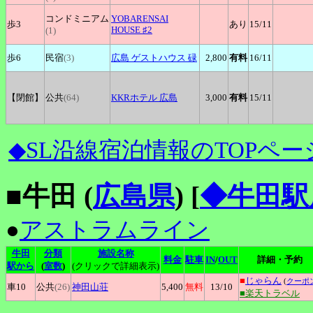
コンドミニアム
YOBARENSAI
歩3
あり
15
/11
HOUSE ♯2
(1)
歩6
民宿
(3)
広島
ゲストハウス 碌
2,800
有料
16
/11
【閉館】
公共
(64)
KKRホテル
広島
3,000
有料
15
/11
◆SL沿線宿泊情報のTOPペー
■牛田 (
広島県
)
[
◆牛田駅
●
アストラムライン
牛田
分類
施設名称
料金
駐車
IN
/
OUT
詳細・予約
駅から
(
室数
)
(クリックで詳細表示)
■
じゃらん
(
クーポ
車10
公共
(26)
神田山荘
5,400
無料
13
/10
■楽天トラベル