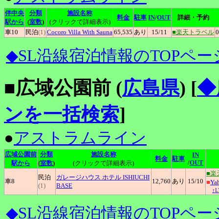
伴中央
分類
施設名称
料金
駐車
IN
/
OUT
詳細・予約
駅から
(
室数
)
(クリックで詳細表示)
車10
民泊
(1)
Cocoro
Villa With Sauna
65,535
あり
15
/11
■楽天トラベル
0
◆SL沿線宿泊情報のTOPペー
■広域公園前 (
広島県
)
[
◆
ンを一括検索
]
●
アストラムライン
広域公園前
分類
施設名称
IN
料金
駐車
/
OUT
駅から
(
室数
)
(クリックで詳細表示)
■楽
民泊
ガレージハウス
ホテル ISHIUCHI
車8
12,760
あり
15
/10
■
Y
(1)
BASE
↑
◆SL沿線宿泊情報のTOPペー