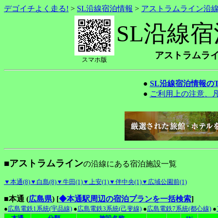
デゴイチよく走る!
>
SL沿線宿泊情報
>
アストラムライン沿
SL沿線
アストラムラ
スマホ版
●
SL沿線宿泊情報の
●
ご利用上の注意、
■アストラムライン
の沿線にある宿泊施設一覧
▼本通(8)
▼白島(8)
▼牛田(1)
▼上安(1)
▼伴中央(1)
▼広域公園前(1)
■本通 (
広島県
)
[
◆本通駅周辺の宿泊プランを一括検索
]
●
広島電鉄1系統(宇品線)
●
広島電鉄3系統(己斐線)
●
広島電鉄7系統(都心線)
●