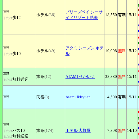
車5
ブリーズベイ
シーサ
ホテル
(36)
18,550
有料
15
/11
歩12
イドリゾート熱海
または
車5
アタミ
シーズン ホテ
ホテル
(49)
10,098
無料
15
/12
歩10
ル
または
車5
旅館
(12)
ATAMI
せかいえ
38,880
無料
15
/11
無料送迎
または
車5
民宿
(8)
Atami
Ikkyuan
4,500
有料
15
/11
車5
バス10
旅館
(174)
ホテル
大野屋
7,898
無料
14
/10
または
無料送迎
または