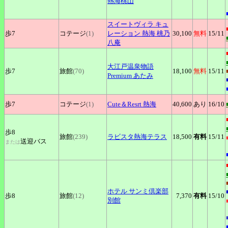
熱海桃山
スイートヴィラ
キュ
歩7
コテージ
(1)
レーション 熱海 桃乃
30,100
無料
15
/11
八庵
大江戸温泉物語
歩7
旅館
(70)
18,100
無料
15
/11
Premium あたみ
歩7
コテージ
(1)
Cute＆Resrt
熱海
40,600
あり
16
/10
歩8
旅館
(239)
ラビスタ熱海テラス
18,500
有料
15
/11
送迎バス
または
ホテル
サンミ倶楽部
歩8
旅館
(12)
7,370
有料
15
/10
別館