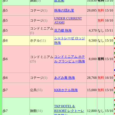
歩5
旅館
(5)
龍宮閣
10,650
有料
13
/10
歩5
コテージ
(1)
熱海の隠れ里
29,095
無料
15
/10
UNDER
CURRENT
歩5
コテージ
(1)
無料
16
/10
ATAMI
コンドミニアム
歩5
花乃郷
熱海
4,370
なし
15
/11
(1)
シャトレーゼ
ロッジ
歩6
ホテル
(11)
6,500
なし
15
/10
熱海
コンドミニアム
ホテ
コンドミニアム
歩6
8,000
有料
15
/10
(25)
ル グランビュー熱海
歩6
コテージ
(1)
あざみ庵
熱海
28,768
無料
16
/10
歩7
公共
(55)
KKRホテル熱海
15,000
無料
15
/10
TKP
HOTEL＆
歩7
旅館
(31)
RESORT レクトーレ
12,800
なし
15
/10