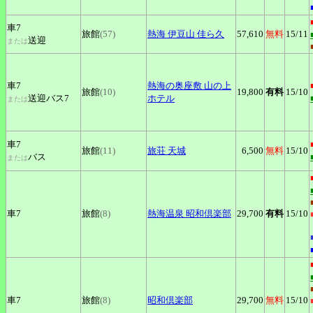
車7
旅館
(57)
熱海
伊豆山 佳ら久
57,610
無料
15
/11
送迎
または
車7
熱海の奥座敷
山の上
旅館
(10)
19,800
有料
15
/10
送迎バス7
ホテル
または
車7
旅館
(11)
旅荘
天城
6,500
無料
15
/10
バス
または
車7
旅館
(8)
熱海温泉
昭和倶楽部
29,700
有料
15
/10
車7
旅館
(8)
昭和倶楽部
29,700
無料
15
/10