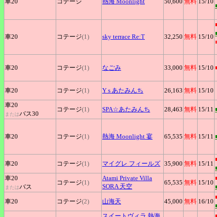
車20
コテージ
熱海
Moonlight
50,600
無料
15
/10
車20
コテージ
(1)
sky
terrace Re:T
32,250
無料
15
/10
車20
コテージ
(1)
なごみ
33,000
無料
15
/10
車20
コテージ
(1)
Y
s あたみんち
26,163
無料
15
/10
車20
コテージ
(1)
SPA☆あたみんち
28,463
無料
15
/11
バス30
または
車20
コテージ
(1)
熱海
Moonlight 宴
65,535
無料
15
/11
車20
コテージ
(1)
マイグレ
フィールズ
35,900
無料
15
/11
車20
Atami
Private Villa
コテージ
(1)
65,535
無料
15
/10
SORA 天空
バス
または
車20
コテージ
(2)
山海天
45,000
無料
16
/10
スイートヴィラ
熱海