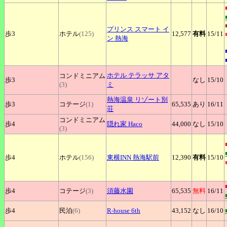
プリンス
スマート イ
歩3
ホテル
(125)
12,577
有料
15
/11
ン 熱海
ホテル
テラッサ アタ
コンドミニアム
歩3
なし
15
/10
(3)
ミ
熱海温泉
リゾート別
歩3
コテージ
(1)
65,535
あり
16
/11
荘
コンドミニアム
歩4
隠れ家
Haco
44,000
なし
15
/10
(3)
歩4
ホテル
(156)
東横INN
熱海駅前
12,390
有料
15
/10
歩4
コテージ
(3)
須藤水園
65,535
無料
16
/11
歩4
民泊
(6)
R-house
6th
43,152
なし
16
/10