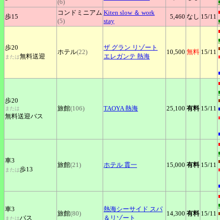
(6)
コンドミニアム
Kiten
slow ＆ work
歩15
5,460
なし
15
/11
(5)
stay
歩20
ザ
グラン リゾート
ホテル
(22)
10,500
無料
15
/11
無料送迎
エレガンテ 熱海
または
歩20
旅館
(106)
TAOYA
熱海
25,100
有料
15
/11
または
無料送迎バス
車3
旅館
(21)
ホテル
貫一
15,000
有料
15
/11
歩13
または
車3
熱海シーサイド
スパ
旅館
(80)
14,300
有料
15
/11
バス
＆リゾート
または