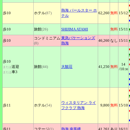
熱海
パールスター ホ
歩10
ホテル
(87)
62,260
無料
15
/12
テル
歩10
旅館
(26)
SHIJIMA
ATAMI
無料
15
/11
東急バケーションズ
コンドミニアム
歩10
46,260
なし
15
/11
(8)
熱海
歩10
14
送迎
旅館
(44)
大観荘
41,250
無料
または
/10
:30
車3
または
ウィスタリアン
ライ
歩11
ホテル
(54)
9,800
無料
15
/10
フクラブ 熱海
歩11
コテージ
(1)
熱海
南風楼
41,261
あり
16
/11