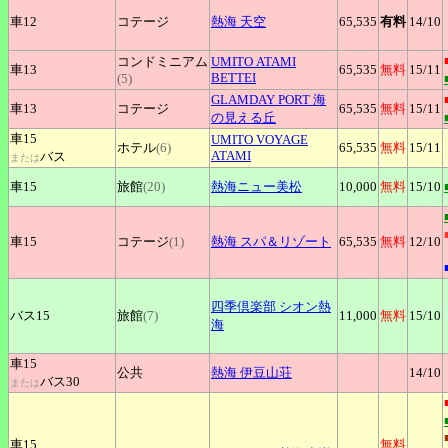
車12
コテージ
熱海
天空
65,535
有料
14
/10
コンドミニアム
UMITO
ATAMI
車13
65,535
無料
15
/11
BETTEI
(5)
GLAMDAY
PORT 海
車13
コテージ
65,535
無料
15
/11
の見える丘
車15
UMITO
VOYAGE
ホテル
(6)
65,535
無料
15
/11
ATAMI
バス
または
車15
旅館
(20)
熱海ニュー美松
10,000
無料
15
/10
車15
コテージ
(1)
熱海
スパ＆リゾート
65,535
無料
12
/10
四季倶楽部
シオン熱
バス15
旅館
(7)
11,000
無料
15
/10
海
車15
公共
熱海
伊豆山荘
14
/10
バス30
または
車15
無料