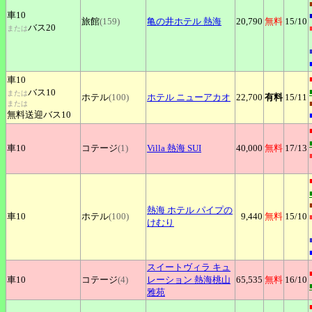
車10
旅館
(159)
亀の井ホテル
熱海
20,790
無料
15
/10
バス20
または
車10
バス10
または
ホテル
(100)
ホテル
ニューアカオ
22,700
有料
15
/11
または
無料送迎バス10
車10
コテージ
(1)
Villa
熱海 SUI
40,000
無料
17
/13
熱海
ホテル パイプの
車10
ホテル
(100)
9,440
無料
15
/10
けむり
スイートヴィラ
キュ
車10
コテージ
(4)
レーション 熱海桃山
65,535
無料
16
/10
雅苑