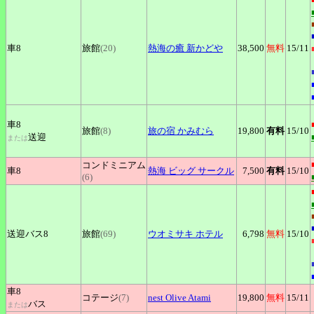
車8
旅館
(20)
熱海の癒
新かどや
38,500
無料
15
/11
車8
旅館
(8)
旅の宿
かみむら
19,800
有料
15
/10
送迎
または
コンドミニアム
車8
熱海
ビッグ サークル
7,500
有料
15
/10
(6)
送迎バス8
旅館
(69)
ウオミサキ
ホテル
6,798
無料
15
/10
車8
コテージ
(7)
nest
Olive Atami
19,800
無料
15
/11
バス
または