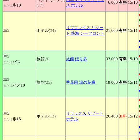
6,000
有料
15
/10
歩10
(17)
ス ホテル
または
リブマックス
リゾー
車5
ホテル
(34)
21,600
有料
15
/11
ト 熱海 シーフロント
車5
旅館
(9)
旅館
ほり多
33,000
有料
15
/10
バス
または
車5
旅館
(25)
秀花園
湯の花膳
19,000
有料
15
/11
バス10
または
車5
リラックス
リゾート
ホテル
(13)
26,400
無料
15
/12
歩15
ホテル
または