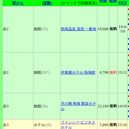
料金
駐車
/
OUT
駅から
(
室数
)
(クリックで詳細表示)
14
:30
歩2
旅館
(33)
熱海温泉
湯宿 一番地
19,800
有料
/10
歩2
旅館
(207)
伊東園ホテル
熱海館
6,798
無料
15
/12
月の栖
熱海 聚楽ホテ
歩3
旅館
(36)
23,100
有料
14
/10
ル
ファンシー
ビジネス
歩3
ホテル
(29)
5,800
有料
15
/10
ホテル