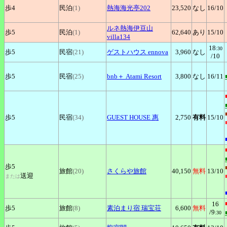
歩4
民泊
(1)
熱海海光亭202
23,520
なし
16
/10
ルネ熱海伊豆山
歩5
民泊
(1)
62,640
あり
15
/10
villa134
18
:30
歩5
民宿
(21)
ゲストハウス
ennova
3,960
なし
/10
歩5
民宿
(25)
bnb＋
Atami Resort
3,800
なし
16
/11
歩5
民宿
(34)
GUEST
HOUSE 惠
2,750
有料
15
/10
歩5
旅館
(20)
さくらや旅館
40,150
無料
13
/10
送迎
または
16
歩5
旅館
(8)
素泊まり宿
瑞宝荘
6,600
無料
/9
:30