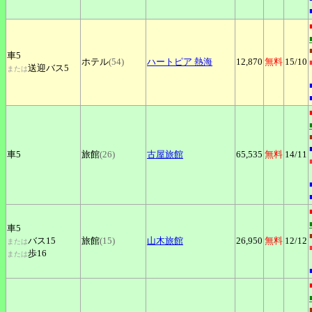
車5
ホテル
(54)
ハートピア
熱海
12,870
無料
15
/10
送迎バス5
または
車5
旅館
(26)
古屋旅館
65,535
無料
14
/11
車5
バス15
旅館
(15)
山木旅館
26,950
無料
12
/12
または
歩16
または