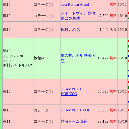
車10
コテージ
(1)
nest
Retreat Atami
無料
15
/11
スイートヴィラ
熱海
車10
コテージ
(1)
47,500
無料
16
/10
別邸 双梅庵
車10
コテージ
(1)
稲村
ハウス
41,440
あり
15
/10
車10
亀の井ホテル
熱海 別
バス20
または
旅館
(45)
15,477
無料
15
/10
館
または
無料シャトルバス
GLAMPETIT
車10
コテージ
(1)
65,535
無料
15
/11
HORIZON
車10
コテージ
GLAMPETIT
KOH
65,535
無料
15
/11
車11
コテージ
(1)
熱海ドーム山荘
38,192
無料
15
/10