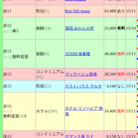
歩11
民泊
(1)
Ritz
Hill Atami
41,888
あり
15
/11
歩12
旅館
(14)
湯宿
みかんの木
25,400
有料
15
/10
車5
または
歩12
旅館
(4)
ATAMI
海峯楼
48,400
無料
15
/11
無料送迎
または
コンドミニアム
歩13
ヴィラージュ熱海
28,560
無料
15
/11
(82)
歩15
民宿
(22)
ゲストハウス
マルヤ
4,160
なし
15
/11
歩15
ホテル
リゾーピア 熱
ホテル
(200)
16,400
無料
15
/11
または
海
無料送迎バス
コンドミニアム
歩15
ロマンス座
カド
8,158
なし
15
/11