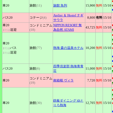
車20
旅館
(11)
旅館
魚判
15,900
無料
15
/10
Atelier
＆ Hostel ナギ
バス20
コテージ
(4)
8,800
有料
15
/10
サウラ
車20
NIPPON
RESORT 無
コンドミニアム
43,725
無料
15
/10
送迎
(18)
為自然 ATAMI
または
車20
バス
旅館
(77)
熱海
森の温泉ホテル
10,200
無料
15
/10
または
送迎
または
四季倶楽部
熱海青青
バス20
旅館
(6)
11,000
無料
15
/10
荘
コンドミニアム
車20
南箱根
ヴィラ
7,720
無料
15
/10
(19)
鉄板ダイニング
ゆと
車20
旅館
(30)
12,705
無料
15
/10
りろ熱海