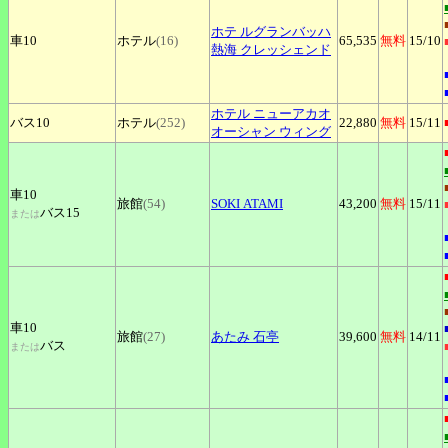
ホテ
ルグランバッハ
車10
ホテル
(16)
65,535
無料
15
/10
熱海 クレッシェンド
ホテル
ニューアカオ
バス10
ホテル
(252)
22,880
無料
15
/11
オーシャン ウィング
車10
旅館
(54)
SOKI
ATAMI
43,200
無料
15
/11
バス15
または
車10
旅館
(27)
あたみ
石亭
39,600
無料
14
/11
バス
または