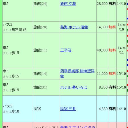
車5
旅館
(24)
旅館
立花
28,600
有料
14
/10
バス5
14
:30
旅館
(28)
熱海
ホテル 渚館
14,300
無料
/10
無料送迎
または
車5
14
:30
旅館
(11)
三平荘
48,000
無料
/11
歩15
または
車5
四季倶楽部
熱海望洋
旅館
(14)
11,000
無料
15
/10
歩15
館
または
車5
旅館
(31)
ホテル
夢いろは
8,350
有料
15
/10
歩15
または
バス5
民宿
民宿
三井
4,330
有料
14
/10
歩10
または
車5
熱海
スプリング テラ
コンドミニアム