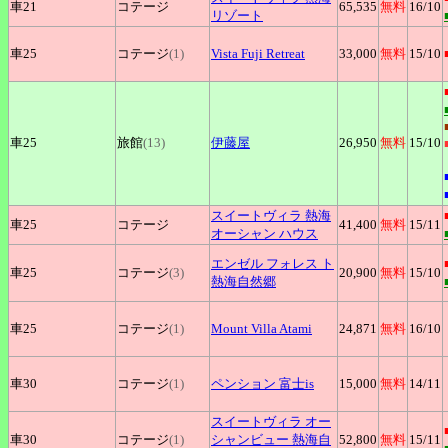
車21
コテージ
65,535
無料
16
/10
リゾート
車25
コテージ
(1)
Vista
Fuji Retreat
33,000
無料
15
/10
車25
旅館
(13)
伊藤屋
26,950
無料
15
/10
スイートヴィラ
熱海
車25
コテージ
41,400
無料
15
/11
オーシャン ハウス
エンゼル
フォレス ト
車25
コテージ
(3)
20,900
無料
15
/10
熱海自然郷
車25
コテージ
(1)
Mount
Villa Atami
24,871
無料
16
/10
車30
コテージ
(1)
ペンション
富士is
15,000
無料
14
/11
スイートヴィラ
オー
車30
コテージ
(1)
シャンビュー 熱海自
52,800
無料
15
/11