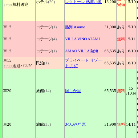
ホテル
(20)
レクトーレ
熱海小嵐
13,200
15
/10
無料送迎
完備
または
車15
コテージ
(1)
熱海
itsumo
31,000
あり
15
/10
車15
コテージ
(4)
VILLA
VINO ATAMI
無料
15
/11
車15
コテージ
(1)
AMAO
VILLA 熱海
65,535
あり
16
/10
車15
プライベート
リゾー
民泊
(1)
65,535
あり
16
/10
送迎バス20
ト 月灯
または
15
車20
旅館
(14)
阿しか里
65,535
無料
/10
:30
車20
旅館
(35)
おんやど
惠
31,900
無料
14
/11