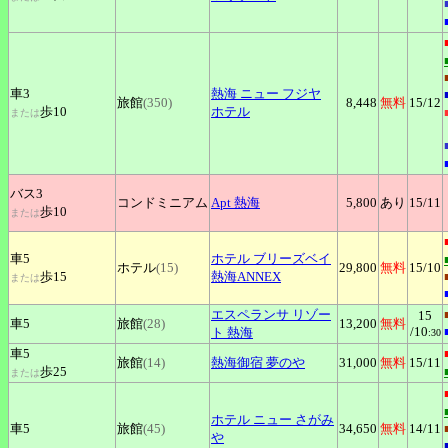
車3
熱海
ニュー フジヤ
旅館
(350)
8,448
無料
15
/12
歩10
ホテル
または
バス3
コンドミニアム
Apt
熱海
5,800
あり
15
/11
歩10
または
車5
ホテル
ブリーズベイ
ホテル
(15)
29,800
無料
15
/10
歩15
熱海ANNEX
または
エスペランサ
リゾー
15
車5
旅館
(28)
13,200
無料
/10
ト 熱海
:30
車5
旅館
(14)
熱海御宿
夢のや
31,000
無料
15
/11
歩25
または
ホテル
ニュー さがみ
車5
旅館
(45)
34,650
無料
14
/11
や