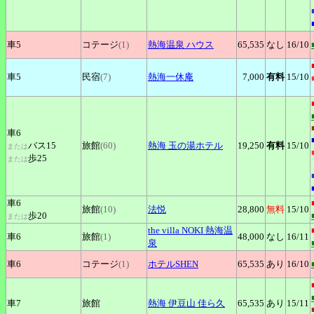
車5
コテージ
(1)
熱海温泉
ハウス
65,535
なし
16
/10
車5
民宿
(7)
熱海一休庵
7,000
有料
15
/10
車6
バス15
旅館
(60)
熱海
玉の湯ホテル
19,250
有料
15
/10
または
歩25
または
車6
旅館
(10)
法悦
28,800
無料
15
/10
歩20
または
the
villa NOKI 熱海温
車6
旅館
(1)
48,000
なし
16
/11
泉
車6
コテージ
(1)
ホテルSHEN
65,535
あり
16
/10
車7
旅館
熱海
伊豆山 佳ら久
65,535
あり
15
/11