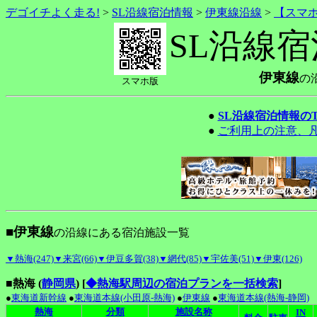
デゴイチよく走る!
>
SL沿線宿泊情報
>
伊東線沿線
>
【スマ
SL沿線
伊東線
の
スマホ版
●
SL沿線宿泊情報の
●
ご利用上の注意、
■伊東線
の沿線にある宿泊施設一覧
▼熱海(247)
▼来宮(66)
▼伊豆多賀(38)
▼網代(85)
▼宇佐美(51)
▼伊東(126)
■熱海 (
静岡県
)
[
◆熱海駅周辺の宿泊プランを一括検索
]
●
東海道新幹線
●
東海道本線(小田原-熱海)
●
伊東線
●
東海道本線(熱海-静岡)
熱海
分類
施設名称
IN