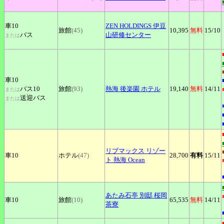
車10
ZEN
HOLDINGS 伊豆
旅館
(45)
10,395
無料
15
/10
バス
山研修センター
または
車10
バス10
旅館
(93)
熱海
後楽園 ホテル
19,140
無料
14
/11
または
送迎バス
または
リブマックス
リゾー
車10
ホテル
(47)
28,700
有料
15
/11
ト 熱海 Ocean
あたみ石亭
別邸 桜岡
車10
旅館
(10)
65,535
無料
14
/11
茶寮