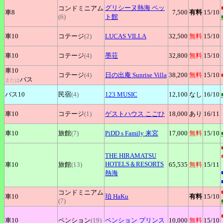
グリシーヌ熱海
ペッ
コンドミニアム
車8
7,500
有料
15
/10
(6)
ト館
車10
コテージ
(2)
LUCAS
VILLA
32,500
無料
15
/10
車10
コテージ
(4)
墨荘
32,800
無料
15
/10
車10
コテージ
(4)
日の出庵
Sunrise Villa
38,200
無料
15
/10
バス
または
バス10
民宿
(4)
123
MUSIC
12,100
なし
16
/10
車10
コテージ
(1)
ゲストハウス
こごひ
18,000
あり
16
/11
車10
旅館
(7)
PiDD
s Family 来宮
17,000
無料
15
/10
THE
HIRAMATSU
HOTELS＆RESORTS
車10
旅館
(13)
65,535
無料
15
/11
熱海
コンドミニアム
車10
珀
HaKu
有料
15
/10
(7)
車10
ペンション
(19)
ペンション
プリンス
10,000
無料
15
/10