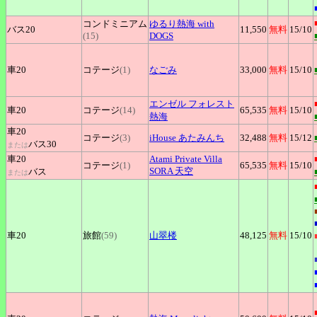
コンドミニアム
ゆるり熱海
with
バス20
11,550
無料
15
/10
(15)
DOGS
車20
コテージ
(1)
なごみ
33,000
無料
15
/10
エンゼル
フォレスト
車20
コテージ
(14)
65,535
無料
15
/10
熱海
車20
コテージ
(3)
iHouse
あたみんち
32,488
無料
15
/12
バス30
または
車20
Atami
Private Villa
コテージ
(1)
65,535
無料
15
/10
SORA 天空
バス
または
車20
旅館
(59)
山翠楼
48,125
無料
15
/10