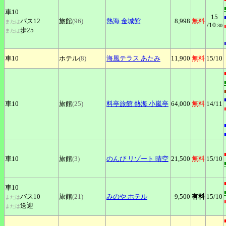
車10
15
バス12
旅館
(96)
熱海
金城館
8,998
無料
または
/10
:30
歩25
または
車10
ホテル
(8)
海風テラス
あたみ
11,900
無料
15
/10
車10
旅館
(25)
料亭旅館
熱海 小嵐亭
64,000
無料
14
/11
車10
旅館
(3)
のんび
リゾート 晴空
21,500
無料
15
/10
車10
バス10
旅館
(21)
みのや
ホテル
9,500
有料
15
/10
または
送迎
または