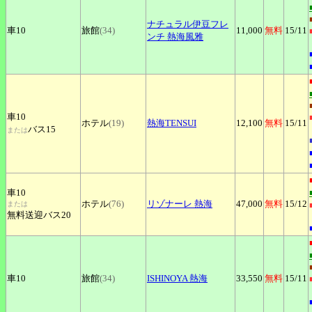
ナチュラル伊豆フレ
車10
旅館
(34)
11,000
無料
15
/11
ンチ
熱海風雅
車10
ホテル
(19)
熱海TENSUI
12,100
無料
15
/11
バス15
または
車10
ホテル
(76)
リゾナーレ
熱海
47,000
無料
15
/12
または
無料送迎バス20
車10
旅館
(34)
ISHINOYA
熱海
33,550
無料
15
/11