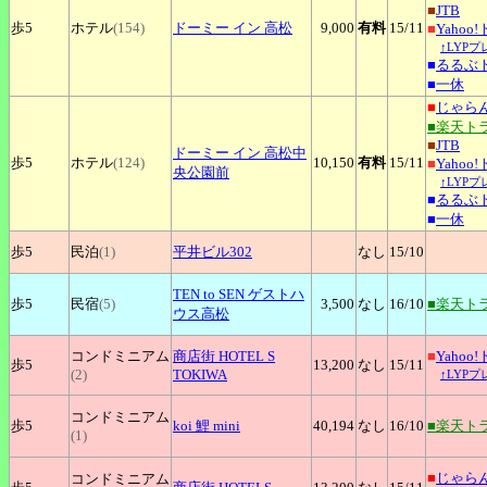
■
JTB
歩5
ホテル
(154)
ドーミー
イン 高松
9,000
有料
15
/11
■
Yahoo
↑LYP
■
るるぶ
■
一休
■
じゃら
■楽天ト
■
JTB
ドーミー
イン 高松中
歩5
ホテル
(124)
10,150
有料
15
/11
■
Yahoo
央公園前
↑LYP
■
るるぶ
■
一休
歩5
民泊
(1)
平井ビル302
なし
15
/10
TEN
to SEN ゲストハ
歩5
民宿
(5)
3,500
なし
16
/10
■楽天ト
ウス高松
コンドミニアム
商店街
HOTEL S
■
Yahoo
歩5
13,200
なし
15
/11
(2)
TOKIWA
↑LYP
コンドミニアム
歩5
koi
鯉 mini
40,194
なし
16
/10
■楽天ト
(1)
■
じゃら
コンドミニアム