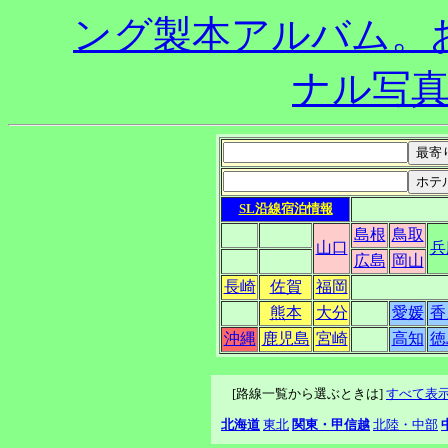
SL沿線宿泊情報
島根
鳥取
山口
兵
広島
岡山
長崎
佐賀
福岡
熊本
大分
愛媛
香
沖縄
鹿児島
宮崎
高知
徳
[路線一覧から選ぶときは]
すべて表
北海道
東北
関東・甲信越
北陸・中部