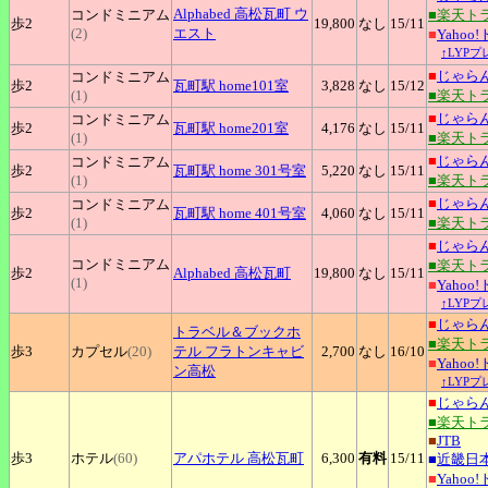
Alphabed
高松瓦町 ウ
コンドミニアム
■楽天ト
歩2
19,800
なし
15
/11
(2)
エスト
■
Yahoo
↑LYP
■
じゃら
コンドミニアム
歩2
瓦町駅
home101室
3,828
なし
15
/12
(1)
■楽天ト
■
じゃら
コンドミニアム
歩2
瓦町駅
home201室
4,176
なし
15
/11
(1)
■楽天ト
■
じゃら
コンドミニアム
歩2
瓦町駅
home 301号室
5,220
なし
15
/11
(1)
■楽天ト
■
じゃら
コンドミニアム
歩2
瓦町駅
home 401号室
4,060
なし
15
/11
(1)
■楽天ト
■
じゃら
コンドミニアム
■楽天ト
歩2
Alphabed
高松瓦町
19,800
なし
15
/11
(1)
■
Yahoo
↑LYP
■
じゃら
トラベル＆ブックホ
■楽天ト
歩3
カプセル
(20)
テル
フラトンキャビ
2,700
なし
16
/10
■
Yahoo
ン高松
↑LYP
■
じゃら
■楽天ト
■
JTB
歩3
ホテル
(60)
アパホテル
高松瓦町
6,300
有料
15
/11
■
近畿日
■
Yahoo