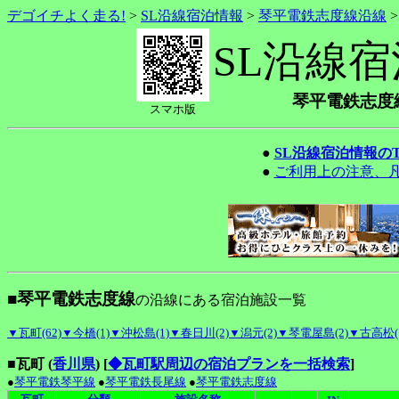
デゴイチよく走る!
>
SL沿線宿泊情報
>
琴平電鉄志度線沿線
SL沿線
琴平電鉄志度
スマホ版
●
SL沿線宿泊情報の
●
ご利用上の注意、
■琴平電鉄志度線
の沿線にある宿泊施設一覧
▼瓦町(62)
▼今橋(1)
▼沖松島(1)
▼春日川(2)
▼潟元(2)
▼琴電屋島(2)
▼古高松(
■瓦町 (
香川県
)
[
◆瓦町駅周辺の宿泊プランを一括検索
]
●
琴平電鉄琴平線
●
琴平電鉄長尾線
●
琴平電鉄志度線