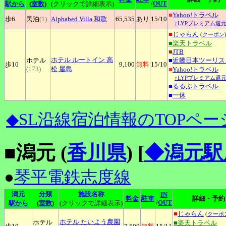
/
OUT
駅から
(
室数
)
(クリックで詳細表示)
■
Yahoo!トラベル
歩6
民泊
(1)
Alphabed
Villa 和歌
65,535
あり
15
/10
↑LYPプレミアム還元
■
じゃらん
(
クーポン
■楽天トラベル
■
JTB
ホテル
ルートイン 高
ホテル
■
近畿日本ツーリス
歩10
9,100
無料
15
/10
(173)
松 屋島
■
Yahoo!トラベル
↑LYPプレミアム還元
■
るるぶトラベル
■
一休
◆SL沿線宿泊情報のTOPペー
■潟元 (
香川県
)
[
◆潟元駅
●
琴平電鉄志度線
潟元
分類
施設名称
IN
料金
駐車
詳細・予約
/
OUT
駅から
(
室数
)
(クリックで詳細表示)
■
じゃらん
(
クーポ
ホテル
たいよう農園
ホテル
■楽天トラベル