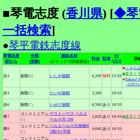
■琴電志度 (
香川県
)
[
◆琴
一括検索
]
●
琴平電鉄志度線
琴電志度
分類
施設名称
IN
料金
駐車
詳
/
OUT
駅から
(
室数
)
(クリックで詳細表示)
■
じゃら
■楽天ト
歩3
旅館
(4)
いしや旅館
6,200
無料
15
/10
■
Yahoo
↑LYP
歩3
旅館
(5)
たいや旅館
3,300
16
/10
歩6
旅館
(7)
いせだ旅館
6,500
あり
16
/10
ゲストハウス
ベルエ
コンドミニアム
車7
3,828
あり
16
/10
■楽天ト
(1)
ール小方 109
ベルエール小方南棟II
コンドミニアム
車8
4,640
あり
16
/10
(1)
1階101号室
コンドミニアム