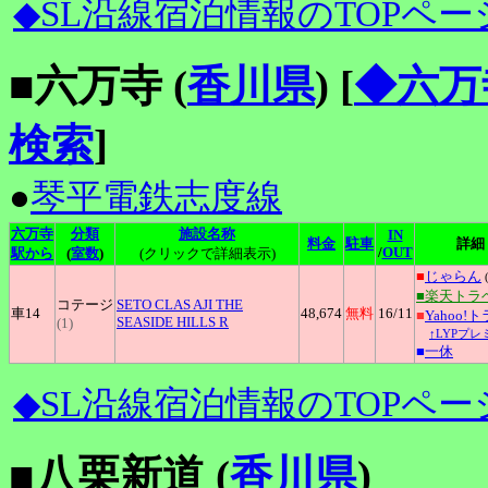
◆SL沿線宿泊情報のTOPペー
■六万寺 (
香川県
)
[
◆六万
検索
]
●
琴平電鉄志度線
六万寺
分類
施設名称
IN
料金
駐車
詳細
/
OUT
駅から
(
室数
)
(クリックで詳細表示)
■
じゃらん
■楽天トラ
コテージ
SETO
CLAS AJI THE
車14
48,674
無料
16
/11
■
Yahoo!
SEASIDE HILLS R
(1)
↑LYPプレ
■
一休
◆SL沿線宿泊情報のTOPペー
■八栗新道 (
香川県
)