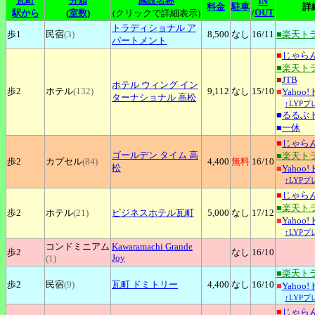
瓦町
分類
施設名称
IN
料金
駐車
詳
/
OUT
駅から
(
室数
)
(クリックで詳細表示)
トラディショナル
ア
歩1
民宿
(3)
8,500
なし
16
/11
■楽天ト
パートメント
■
じゃら
■楽天ト
■
JTB
ホテル
ウィング イン
歩2
ホテル
(132)
9,112
なし
15
/10
■
Yahoo
ターナショナル 高松
↑LYP
■
るるぶ
■
一休
■
じゃら
ゴールデン
タイム 高
■楽天ト
歩2
カプセル
(84)
4,400
無料
16
/10
松
■
Yahoo
↑LYP
■
じゃら
■楽天ト
歩2
ホテル
(21)
ビジネスホテル瓦町
5,000
なし
17
/12
■
Yahoo
↑LYP
コンドミニアム
Kawaramachi
Grande
歩2
なし
16
/10
Joy
(1)
■楽天ト
歩2
民宿
(9)
瓦町
ドミトリー
4,400
なし
16
/10
■
Yahoo
↑LYP
■
じゃら