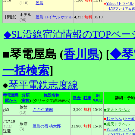
歩10
7,500
無料
15
/11
(110)
屋島
■
Yahoo!トラベル
↑LYPプレミアム還
ホテル
【閉館】
屋島
ロイヤル ホテル
4,355
無料
16
/10
(96)
◆SL沿線宿泊情報のTOPペー
■琴電屋島 (
香川県
)
[
◆琴
一括検索
]
●
琴平電鉄志度線
琴電屋島
分類
施設名称
IN
料金
駐車
詳細・予約
/
OUT
駅から
(
室数
)
(クリックで詳細表示)
旅館
歩5
ささや
旅館
3,500
無料
15
/10
■楽天トラベル
(13)
■
じゃらん
(
クーポ
バス10
旅館
■楽天トラベル
屋島の宿
桃太郎
31,900
無料
15
/10
または
(3)
■
Yahoo!トラベル
送迎
↑LYPプレミアム還