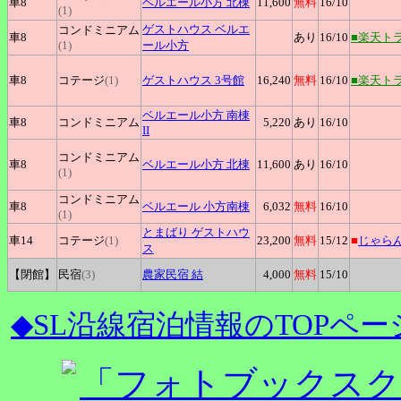
車8
ベルエール小方
北棟
11,600
無料
16
/10
(1)
ゲストハウス
ベルエ
コンドミニアム
車8
あり
16
/10
■楽天ト
(1)
ール小方
車8
コテージ
(1)
ゲストハウス
3号館
16,240
無料
16
/10
■楽天ト
ベルエール小方
南棟
車8
コンドミニアム
5,220
あり
16
/10
II
コンドミニアム
車8
ベルエール小方
北棟
11,600
あり
16
/10
(1)
コンドミニアム
車8
ベルエール
小方南棟
6,032
無料
16
/10
(1)
とまばり
ゲストハウ
車14
コテージ
(1)
23,200
無料
15
/12
■
じゃら
ス
【閉館】
民宿
(3)
農家民宿
結
4,000
無料
15
/10
◆SL沿線宿泊情報のTOPペー