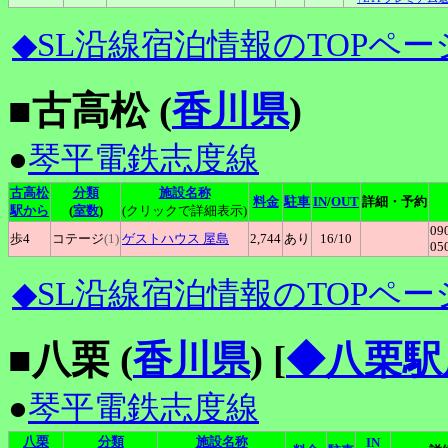
◆SL沿線宿泊情報のTOPペー
■古高松 (
香川県
)
●
琴平電鉄志度線
古高松
分類
施設名称
料金
駐車
IN
/
OUT
詳細・予約
駅から
(
室数
)
(クリックで詳細表示)
09
歩4
コテージ
(1)
ゲストハウス
屋島
2,744
あり
16
/10
05
◆SL沿線宿泊情報のTOPペー
■八栗 (
香川県
)
[
◆八栗駅
●
琴平電鉄志度線
八栗
分類
施設名称
IN