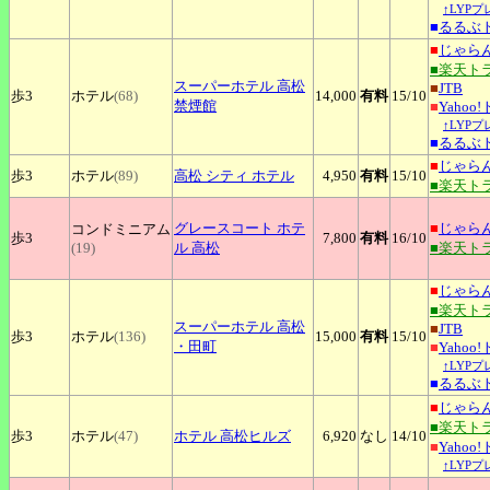
↑LYP
■
るるぶ
■
じゃら
■楽天ト
スーパーホテル
高松
■
JTB
歩3
ホテル
(68)
14,000
有料
15
/10
禁煙館
■
Yahoo
↑LYP
■
るるぶ
■
じゃら
歩3
ホテル
(89)
高松
シティ ホテル
4,950
有料
15
/10
■楽天ト
グレースコート
ホテ
■
じゃら
コンドミニアム
歩3
7,800
有料
16
/10
(19)
ル 高松
■楽天ト
■
じゃら
■楽天ト
スーパーホテル
高松
■
JTB
歩3
ホテル
(136)
15,000
有料
15
/10
・田町
■
Yahoo
↑LYP
■
るるぶ
■
じゃら
■楽天ト
歩3
ホテル
(47)
ホテル
高松ヒルズ
6,920
なし
14
/10
■
Yahoo
↑LYP