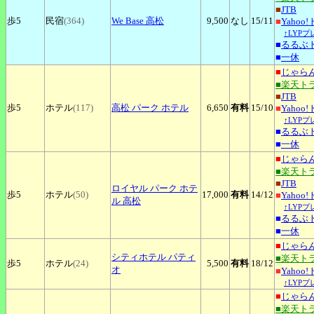
■
JTB
歩5
民宿
(364)
We
Base 高松
9,500
なし
15
/11
■
Yahoo
↑LYP
■
るるぶ
■
一休
■
じゃら
■楽天ト
■
JTB
歩5
ホテル
(117)
高松
パーク ホテル
6,650
有料
15
/10
■
Yahoo
↑LYP
■
るるぶ
■
一休
■
じゃら
■楽天ト
■
JTB
ロイヤル
パーク ホテ
歩5
ホテル
(50)
17,000
有料
14
/12
■
Yahoo
ル 高松
↑LYP
■
るるぶ
■
一休
■
じゃら
シティホテル
パティ
■楽天ト
歩5
ホテル
(24)
5,500
有料
18
/12
オ
■
Yahoo
↑LYP
■
じゃら
■楽天ト