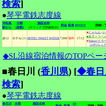
検索
]
●
琴平電鉄志度線
沖松島
分類
施設名称
料金
駐車
IN
/
OUT
詳細・
駅から
(
室数
)
(クリックで詳細表示)
■
じゃらん
(
ク
■楽天トラベ
歩12
ホテル
(28)
HOTEL
SWEET WATER
7,000
無料
17
/12
■
Yahoo!トラ
↑LYPプレミ
◆SL沿線宿泊情報のTOPペー
■春日川 (
香川県
)
[
◆春日
検索
]
●
琴平電鉄志度線
春日川
分類
施設名称
IN
料金
駐車
詳細・予約