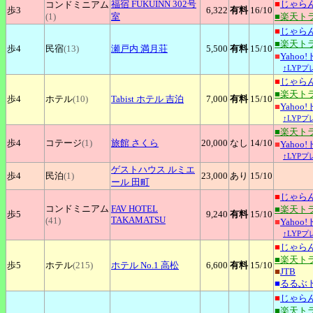
福宿
FUKUINN 302号
■
じゃら
コンドミニアム
歩3
6,322
有料
16
/10
(1)
室
■楽天ト
■
じゃら
■楽天ト
歩4
民宿
(13)
瀬戸内
満月荘
5,500
有料
15
/10
■
Yahoo
↑LYP
■
じゃら
■楽天ト
歩4
ホテル
(10)
Tabist
ホテル 吉泊
7,000
有料
15
/10
■
Yahoo
↑LYP
■楽天ト
歩4
コテージ
(1)
旅館
さくら
20,000
なし
14
/10
■
Yahoo
↑LYP
ゲストハウス
ルミエ
歩4
民泊
(1)
23,000
あり
15
/10
ール 田町
■
じゃら
コンドミニアム
FAV
HOTEL
■楽天ト
歩5
9,240
有料
15
/10
TAKAMATSU
(41)
■
Yahoo
↑LYP
■
じゃら
■楽天ト
歩5
ホテル
(215)
ホテル
No.1 高松
6,600
有料
15
/10
■
JTB
■
るるぶ
■
じゃら
■楽天ト