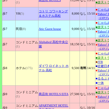
歩5
商店街
HOTELS
13,200
なし
15
/11
(1)
■楽天ト
■
じゃら
コトリ
コワーキング
歩7
YH
(5)
8,000
なし
15
/10
■
Yahoo
＆ホステル高松
↑LYP
■
じゃら
■楽天ト
歩7
民宿
(8)
Atic
Guest house
9,000
なし
15
/10
■
Yahoo
↑LYP
■楽天ト
Alphabed
高松中央公
コンドミニアム
歩7
18,150
なし
15
/11
■
Yahoo
(1)
園
↑LYP
■
じゃら
■楽天ト
■
JTB
ダイワ
ロイネット ホ
■
近畿日
歩8
ホテル
(175)
9,500
有料
14
/11
テル 高松
■
Yahoo
↑LYP
■
るるぶ
■
一休
■
じゃら
コンドミニアム
■楽天ト
歩9
商店街
HOTELS EITA
27,500
なし
15
/11
(1)
■
Yahoo
↑LYP
APARTMENT
HOTEL
コンドミニアム
歩9
なし
10
/16