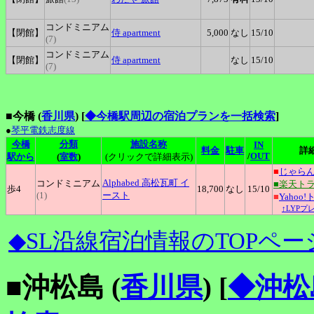
コンドミニアム
【閉館】
侍
apartment
5,000
なし
15
/10
(7)
コンドミニアム
【閉館】
侍
apartment
なし
15
/10
(7)
■今橋 (
香川県
)
[
◆今橋駅周辺の宿泊プランを一括検索
]
●
琴平電鉄志度線
今橋
分類
施設名称
IN
料金
駐車
詳
/
OUT
駅から
(
室数
)
(クリックで詳細表示)
■
じゃら
Alphabed
高松瓦町 イ
コンドミニアム
■楽天ト
歩4
18,700
なし
15
/10
(1)
ースト
■
Yahoo
↑LYPプ
◆SL沿線宿泊情報のTOPペー
■沖松島 (
香川県
)
[
◆沖松