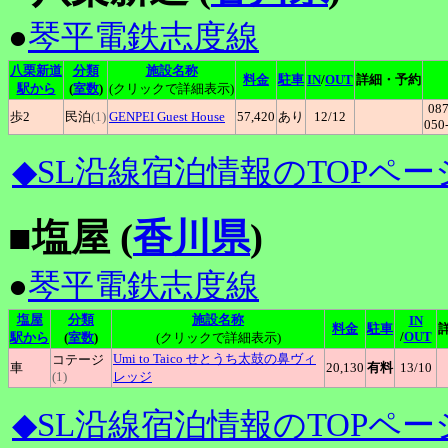
●
琴平電鉄志度線
八栗新道
分類
施設名称
料金
駐車
IN
/
OUT
詳細・予約
駅から
(
室数
)
(クリックで詳細表示)
087
歩2
民泊
(1)
GENPEI
Guest House
57,420
あり
12
/12
050
◆SL沿線宿泊情報のTOPペー
■塩屋 (
香川県
)
●
琴平電鉄志度線
塩屋
分類
施設名称
IN
料金
駐車
/
OUT
駅から
(
室数
)
(クリックで詳細表示)
Umi
to Taico せとうち太鼓の鼻ヴィ
コテージ
車
20,130
有料
13
/10
(1)
レッジ
◆SL沿線宿泊情報のTOPペー