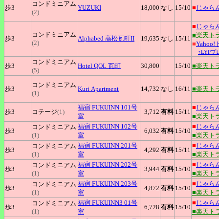
コンドミニアム
歩3
YUZUKI
18,000
なし
15
/10
■
じゃら
(2)
■
じゃら
コンドミニアム
■楽天ト
歩3
Alphabed
高松瓦町II
19,635
なし
15
/11
(2)
■
Yahoo
↑LYP
コンドミニアム
歩3
Hotel
QOL 瓦町
30,800
15
/10
■楽天ト
(5)
コンドミニアム
歩3
Kuri
Apartment
14,732
なし
16
/11
■楽天ト
(1)
福宿
FUKUINN 101号
■
じゃら
歩3
コテージ
(1)
3,712
有料
15
/11
室
■楽天ト
福宿
FUKUINN 102号
■
じゃら
コンドミニアム
歩3
6,032
有料
15
/10
(1)
室
■楽天ト
福宿
FUKUINN 201号
■
じゃら
コンドミニアム
歩3
4,292
有料
15
/11
(1)
室
■楽天ト
福宿
FUKUINN 202号
■
じゃら
コンドミニアム
歩3
3,944
有料
15
/10
(1)
室
■楽天ト
福宿
FUKUINN 203号
■
じゃら
コンドミニアム
歩3
4,872
有料
15
/10
(1)
室
■楽天ト
福宿
FUKUINN3 01号
■
じゃら
コンドミニアム
歩3
6,728
有料
15
/10
(1)
室
■楽天ト