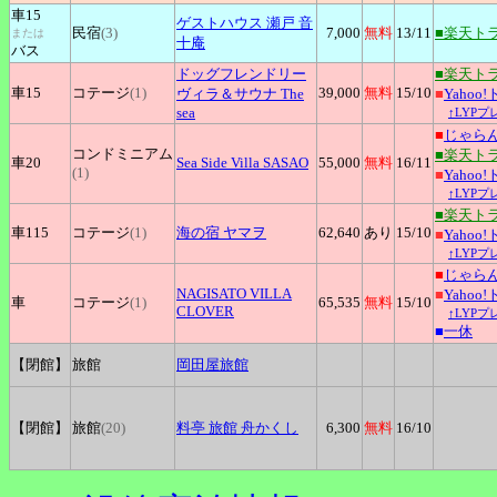
車15
ゲストハウス
瀬戸 音
民宿
(3)
7,000
無料
13
/11
■楽天ト
または
十庵
バス
ドッグフレンドリー
■楽天ト
車15
コテージ
(1)
39,000
無料
15
/10
ヴィラ＆サウナ The
■
Yahoo
sea
↑LYP
■
じゃら
コンドミニアム
■楽天ト
車20
Sea
Side Villa SASAO
55,000
無料
16
/11
(1)
■
Yahoo
↑LYP
■楽天ト
車115
コテージ
(1)
海の宿
ヤマヲ
62,640
あり
15
/10
■
Yahoo
↑LYP
■
じゃら
NAGISATO
VILLA
■
Yahoo
車
コテージ
(1)
65,535
無料
15
/10
CLOVER
↑LYP
■
一休
【閉館】
旅館
岡田屋旅館
【閉館】
旅館
(20)
料亭
旅館 舟かくし
6,300
無料
16
/10