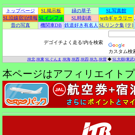
トップページ
SL掲示板
緑の草子
SL写真館
SL沿線宿泊情報
SLインフォ
SL時刻表
webギャラリー
昔の写真
機関車DB
鉄道好き有名人
SLリンク集
[テ]
デゴイチよく走る!内を検索
カスタム検
JR北
JR東
SLぐんま
JR海
JR西
JR四
JR九
JR貨
◆
SL大樹(東武)
本ページはアフィリエイトプ