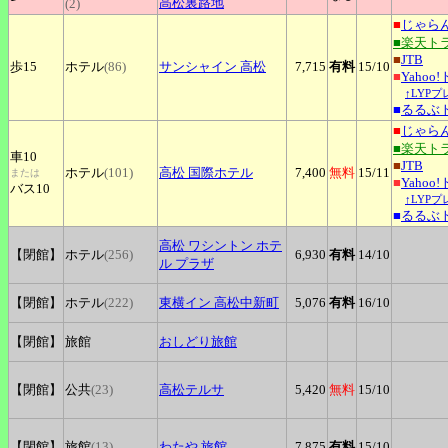
高松裏路地
(2)
■
じゃら
■楽天ト
■
JTB
歩15
ホテル
(86)
サンシャイン
高松
7,715
有料
15
/10
■
Yahoo
↑LYP
■
るるぶ
■
じゃら
■楽天ト
車10
■
JTB
ホテル
(101)
高松
国際ホテル
7,400
無料
15
/11
または
■
Yahoo
バス10
↑LYP
■
るるぶ
高松
ワシントン ホテ
【閉館】
ホテル
(256)
6,930
有料
14
/10
ル プラザ
【閉館】
ホテル
(222)
東横イン
高松中新町
5,076
有料
16
/10
【閉館】
旅館
おしどり旅館
【閉館】
公共
(23)
高松テルサ
5,420
無料
15
/10
【閉館】
旅館
(13)
わたや
旅館
7,875
有料
15
/10