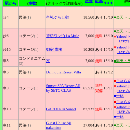
料金
駐車
詳
/
OUT
駅から
(
室数
)
(クリックで詳細表示)
歩4
民泊
(1)
牟礼ぐらし宿
18,560
あり
15
/10
■楽天ト
■楽天ト
歩6
コテージ
(1)
貸切ワン泊
La Mule
7,000
無料
16
/10
■
Yahoo
↑LYP
■
Yahoo
歩15
コテージ
(1)
御宿
鷹柳
10,208
あり
15
/10
↑LYP
コンドミニアム
車5
2F
7,000
無料
15
/10
■楽天ト
(3)
車6
民泊
(1)
Dannoura
Resort Villa
あり
12
/12
■
じゃら
無料
Sunset
SPA Resort AJI
■
Yahoo
車8
コテージ
(1)
65,535
16
/11
by SETO CLAS
完備
↑LYP
■
一休
■
じゃら
■
Yahoo
車10
コテージ
(1)
GARDENIA
Sunset
65,535
無料
16
/11
↑LYP
■
一休
Guest
House Aji
車11
民泊
(1)
37,004
あり
15
/10
■楽天ト
nakaniwa