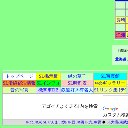
長崎
沖縄
[路
北海道
トップページ
SL掲示板
緑の草子
SL写真館
SL沿線宿泊情報
SLインフォ
SL時刻表
webギャラリー
昔の写真
機関車DB
鉄道好き有名人
SLリンク集
[テ]
デゴイチよく走る!内を検索
カスタム検
JR北
JR東
SLぐんま
JR海
JR西
JR四
JR九
JR貨
◆
SL大樹(東武)