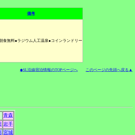
備考
朝食無料●ラジウム人工温泉●コインランドリー
◆SL沿線宿泊情報のTOPページへ
このページの先頭へ戻る▲
青森
田
岩手
形
宮城