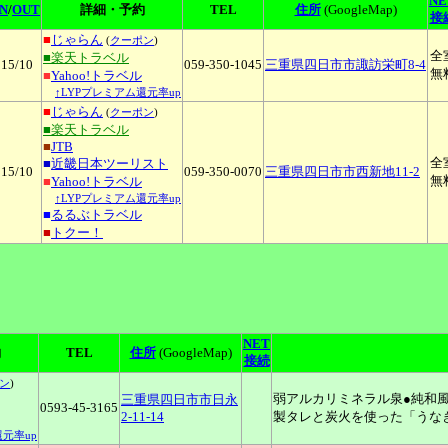
NE
IN
/
OUT
詳細・予約
TEL
住所
(GoogleMap)
接
■
じゃらん
(
クーポン
)
全
■楽天トラベル
15
/10
059-350-1045
三重県四日市市諏訪栄町8-4
無
■
Yahoo!トラベル
↑LYPプレミアム還元率up
■
じゃらん
(
クーポン
)
■楽天トラベル
■
JTB
全
■
近畿日本ツーリスト
15
/10
059-350-0070
三重県四日市市西新地11-2
無
■
Yahoo!トラベル
↑LYPプレミアム還元率up
■
るるぶトラベル
■
トクー！
NET
約
TEL
住所
(GoogleMap)
接続
ン
)
弱アルカリミネラル泉●純和
三重県四日市市日永
0593-45-3165
2-11-14
製タレと炭火を使った「うな
還元率up