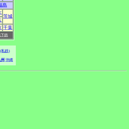
福島
木
茨城
玉
京
千葉
地下鉄
(私鉄)
九州
沖縄