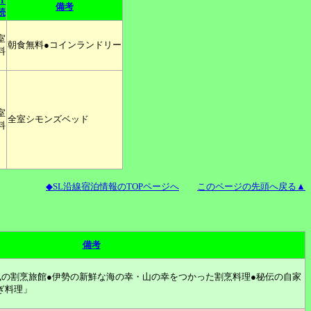
T
備考
続
室
朝食無料●コインランドリー
料
室
全室シモンズベッド
料
◆SL沿線宿泊情報のTOPページへ
このページの先頭へ戻る▲
備考
風の割烹旅館●伊勢の新鮮な海の幸・山の幸をつかった割烹料理●秘伝の自家
ぎ料理」