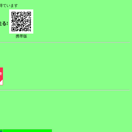
得ています
走る!
携帯版