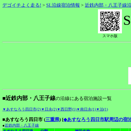
デゴイチよく走る!
>
SL沿線宿泊情報
>
近鉄内部・八王子線
スマホ版
■近鉄内部・八王子線
の沿線にある宿泊施設一覧
▼あすなろう四日市(2)
▼日永(2)
▼西日野(1)
▼南日永(1)
▼泊(1)
■あすなろう四日市 (
三重県
)
[
◆あすなろう四日市駅周辺の宿
●
近鉄内部・八王子線