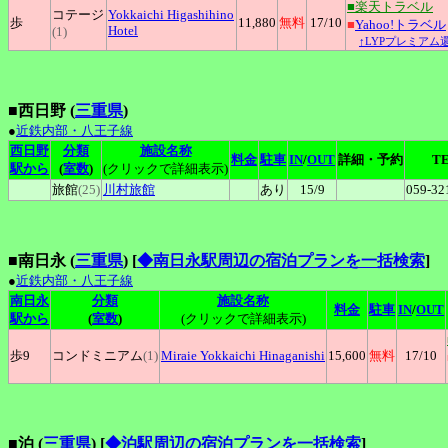
■楽天トラベル
コテージ
Yokkaichi
Higashihino
歩
11,880
無料
17
/10
■
Yahoo!トラベル
Hotel
(1)
↑LYPプレミアム
■西日野 (
三重県
)
●
近鉄内部・八王子線
西日野
分類
施設名称
料金
駐車
IN
/
OUT
詳細・予約
T
駅から
(
室数
)
(クリックで詳細表示)
旅館
(25)
川村旅館
あり
15
/9
059-32
■南日永 (
三重県
)
[
◆南日永駅周辺の宿泊プランを一括検索
]
●
近鉄内部・八王子線
南日永
分類
施設名称
料金
駐車
IN
/
OUT
駅から
(
室数
)
(クリックで詳細表示)
歩9
コンドミニアム
(1)
Miraie
Yokkaichi Hinaganishi
15,600
無料
17
/10
■泊 (
三重県
)
[
◆泊駅周辺の宿泊プランを一括検索
]