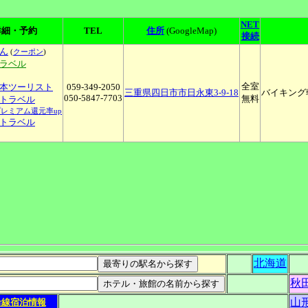
NET
詳細・予約
TEL
住所
(GoogleMap)
接続
ん
(
クーポン
)
トラベル
全室
本ツーリスト
059-349-2050
三重県四日市市日永東3-9-18
バイキング
050-5847-7703
無料
o!トラベル
プレミアム還元率up
トラベル
北海道
秋
山
沿線宿泊情報