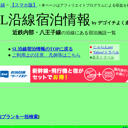
沿線
>
【スマホ版】
> 本ページはアフィリエイトプログラムによる収益を
SL沿線宿泊情報
by デゴイチよく
近鉄内部・八王子線
の沿線にある宿泊施設一覧
■
じゃらんnet
●
SL沿線宿泊情報のTOPに戻る
■
Yahoo!トラベル
●
ご利用上の注意、凡例等はこちら
■楽天トラベル
泊プランを一括検索
]