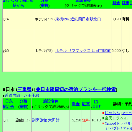
あすなろう四日市
分類
施設名称
料金
駐車
駅から
(
室数
)
(クリックで詳細表示)
歩4
ホテル
(219)
東横INN
近鉄四日市駅北口
8,190
有料
歩5
ホテル
(78)
ホテル
リブマックス 四日市駅前
5,000
なし
■日永 (
三重県
)
[
◆日永駅周辺の宿泊プランを一括検索
]
●
近鉄内部・八王子線
日永
分類
施設名称
IN
料金
駐車
詳細・予
/
OUT
駅から
(
室数
)
(クリックで詳細表示)
■
じゃらん
(
クーポ
■楽天トラベル
歩1
旅館
(12)
割烹旅館
太田館
5,250
無料
16
/10
■
Yahoo!トラベル
↑LYPプレミアム