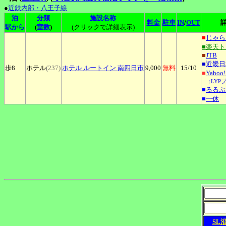
●
近鉄内部・八王子線
泊
分類
施設名称
料金
駐車
IN
/
OUT
駅から
(
室数
)
(クリックで詳細表示)
■
じゃら
■楽天
■
JTB
■
近畿日
歩8
ホテル
(237)
ホテル
ルートイン 南四日市
9,000
無料
15
/10
■
Yaho
↑LYP
■
るるぶ
■
一休
SL