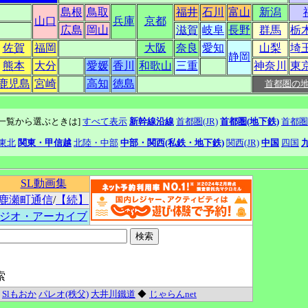
島根
鳥取
福井
石川
富山
新潟
山口
兵庫
京都
広島
岡山
滋賀
岐阜
長野
群馬
栃
佐賀
福岡
大阪
奈良
愛知
山梨
埼
静岡
熊本
大分
愛媛
香川
和歌山
三重
神奈川
東
鹿児島
宮崎
高知
徳島
首都圏の
線一覧から選ぶときは]
すべて表示
新幹線沿線
首都圏(JR)
首都圏(地下鉄)
首都圏
東北
関東・甲信越
北陸・中部
中部・関西(私鉄・地下鉄)
関西(JR)
中国
四国
SL動画集
鹿瀬町通信
/
【続】
ジオ・アーカイブ
索
Slもおか
パレオ(秩父)
大井川鐵道
◆
じゃらんnet