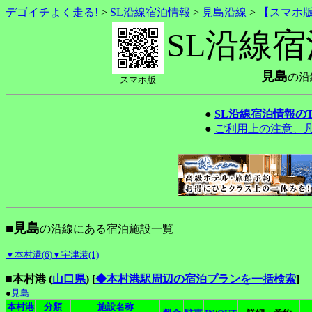
デゴイチよく走る!
>
SL沿線宿泊情報
>
見島沿線
>
【スマホ
SL沿線
見島
の沿
スマホ版
●
SL沿線宿泊情報の
●
ご利用上の注意、
■見島
の沿線にある宿泊施設一覧
▼本村港(6)
▼宇津港(1)
■本村港 (
山口県
)
[
◆本村港駅周辺の宿泊プランを一括検索
]
●
見島
本村港
分類
施設名称