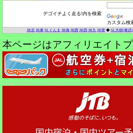
デゴイチよく走る!内を検索
カスタム検
JR北
JR東
SLぐんま
JR海
JR西
JR四
JR九
JR貨
◆
SL大樹(東武)
本ページはアフィリエイトプ