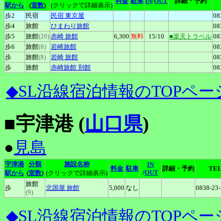
料金
駐車
IN
/
OUT
詳細・予約
駅から
(
室数
)
(クリックで詳細表示)
歩2
民宿
民宿
東京屋
08
歩4
旅館
ひまわり旅館
08
歩5
旅館
(20)
赤崎
旅館
6,300
無料
15
/10
■楽天トラベル
08
歩6
旅館
(8)
岩崎旅館
08
歩
旅館
(8)
岩崎
旅館
08
歩
旅館
赤崎旅館
別館
08
◆SL沿線宿泊情報のTOPペー
■宇津港 (
山口県
)
●
見島
宇津港
分類
施設名称
IN
料金
駐車
詳細・予約
TE
/
OUT
駅から
(
室数
)
(クリックで詳細表示)
旅館
歩
北国屋
旅館
5,000
なし
0838-23
(9)
◆SL沿線宿泊情報のTOPペー