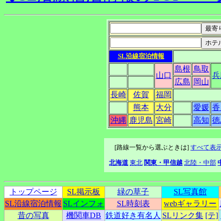
SL沿線宿泊情報
島根
鳥取
山口
兵
広島
岡山
長崎
佐賀
福岡
熊本
大分
愛媛
香
沖縄
鹿児島
宮崎
高知
徳
[路線一覧から選ぶときは]
すべて表
北海道
東北
関東・甲信越
北陸・中部
トップページ
SL掲示板
緑の草子
SL写真館
SL沿線宿泊情報
SLインフォ
SL時刻表
webギャラリー
昔の写真
機関車DB
鉄道好き有名人
SLリンク集
[テ]