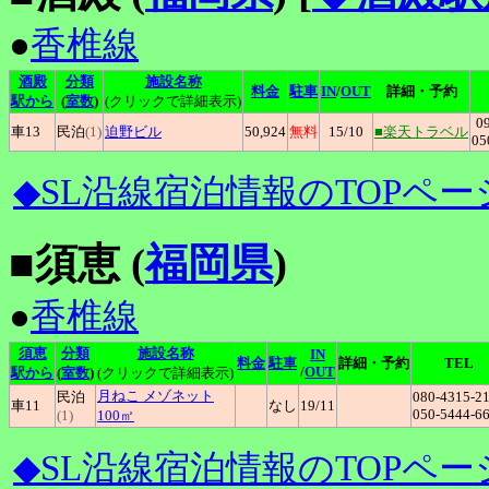
●
香椎線
酒殿
分類
施設名称
料金
駐車
IN
/
OUT
詳細・予約
駅から
(
室数
)
(クリックで詳細表示)
0
車13
民泊
(1)
迫野ビル
50,924
無料
15
/10
■楽天トラベル
05
◆SL沿線宿泊情報のTOPペー
■須恵 (
福岡県
)
●
香椎線
須恵
分類
施設名称
IN
料金
駐車
詳細・予約
TEL
/
OUT
駅から
(
室数
)
(クリックで詳細表示)
月ねこ
メゾネット
民泊
080-4315-2
車11
なし
19
/11
050-5444-6
(1)
100㎡
◆SL沿線宿泊情報のTOPペー