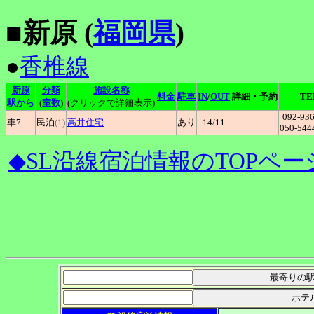
■新原 (
福岡県
)
●
香椎線
新原
分類
施設名称
料金
駐車
IN
/
OUT
詳細・予約
TE
駅から
(
室数
)
(クリックで詳細表示)
092-936
車7
民泊
(1)
高井住宅
あり
14
/11
050-544
◆SL沿線宿泊情報のTOPペー