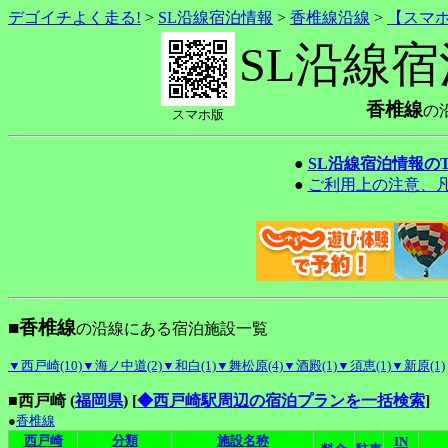
デゴイチよく走る!
>
SL沿線宿泊情報
>
香椎線沿線
>
【スマ
SL沿線
香椎線
の
スマホ版
●
SL沿線宿泊情報の
●
ご利用上の注意、
■香椎線
の沿線にある宿泊施設一覧
▼西戸崎(10)
▼海ノ中道(2)
▼和白(1)
▼舞松原(4)
▼酒殿(1)
▼須恵(1)
▼新原(1)
■西戸崎 (
福岡県
)
[
◆西戸崎駅周辺の宿泊プランを一括検索
]
●
香椎線
西戸崎
分類
施設名称
IN