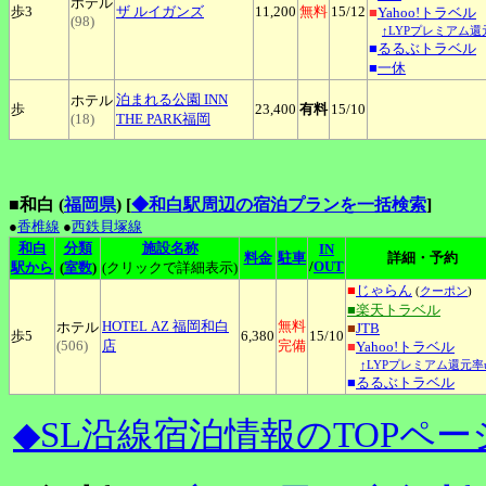
ホテル
歩3
ザ
ルイガンズ
11,200
無料
15
/12
■
Yahoo!トラベル
(98)
↑LYPプレミアム還
■
るるぶトラベル
■
一休
泊まれる公園
INN
ホテル
歩
23,400
有料
15
/10
(18)
THE PARK福岡
■和白 (
福岡県
)
[
◆和白駅周辺の宿泊プランを一括検索
]
●
香椎線
●
西鉄貝塚線
和白
分類
施設名称
IN
料金
駐車
詳細・予約
/
OUT
駅から
(
室数
)
(クリックで詳細表示)
■
じゃらん
(
クーポン
)
■楽天トラベル
HOTEL
AZ 福岡和白
無料
ホテル
■
JTB
歩5
6,380
15
/10
(506)
店
完備
■
Yahoo!トラベル
↑LYPプレミアム還元率
■
るるぶトラベル
◆SL沿線宿泊情報のTOPペー