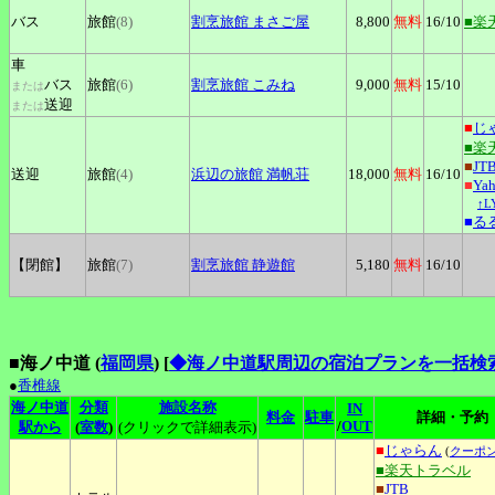
バス
旅館
(8)
割烹旅館
まさご屋
8,800
無料
16
/10
■楽
車
バス
旅館
(6)
割烹旅館
こみね
9,000
無料
15
/10
または
送迎
または
■
じ
■楽
■
JT
送迎
旅館
(4)
浜辺の旅館
満帆荘
18,000
無料
16
/10
■
Ya
↑
■
る
【閉館】
旅館
(7)
割烹旅館
静遊館
5,180
無料
16
/10
■海ノ中道 (
福岡県
)
[
◆海ノ中道駅周辺の宿泊プランを一括検
●
香椎線
海ノ中道
分類
施設名称
IN
料金
駐車
詳細・予約
/
OUT
駅から
(
室数
)
(クリックで詳細表示)
■
じゃらん
(
クーポ
■楽天トラベル
■
JTB