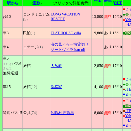
料金
駐車
/
OUT
駅から
(
室数
)
(クリックで詳細表示)
■
じ
コンドミニアム
LONG
VACATION
■楽
歩16
15,800
無料
15
/10
RESORT
(5)
■
Ya
↑
車3
民泊
(1)
FLAT
HOUSE villa
9,860
あり
15
/11
■楽
海の見える一棟貸切リ
車4
コテージ
(1)
あり
15
/10
ゾートヴィラ
hau oli
車5
バス6
または
旅館
大岳荘
12,850
無料
17
/10
または
無料送迎
■
じ
■楽
車15
旅館
(12)
浜幸家
14,100
無料
16
/10
■
JT
■
る
■
じ
■楽
■
JT
送迎バス15
公共
(74)
休暇村
志賀島
18,000
無料
15
/10
■
Ya
↑
■
る