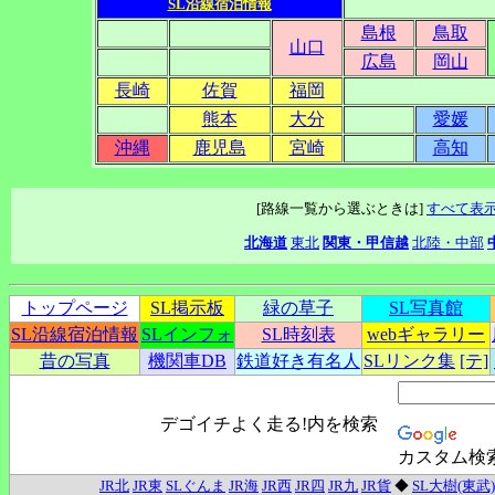
SL沿線宿泊情報
島根
鳥取
山口
広島
岡山
長崎
佐賀
福岡
熊本
大分
愛媛
沖縄
鹿児島
宮崎
高知
[路線一覧から選ぶときは]
すべて表
北海道
東北
関東・甲信越
北陸・中部
トップページ
SL掲示板
緑の草子
SL写真館
SL沿線宿泊情報
SLインフォ
SL時刻表
webギャラリー
昔の写真
機関車DB
鉄道好き有名人
SLリンク集
[テ]
デゴイチよく走る!内を検索
カスタム検
JR北
JR東
SLぐんま
JR海
JR西
JR四
JR九
JR貨
◆
SL大樹(東武)