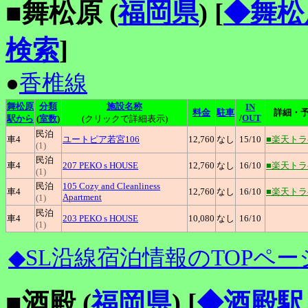
■舞松原 (
福岡県
)
[
◆舞松
検索
]
●
香椎線
舞松原
分類
施設名称
IN
料金
駐車
詳細・
/
OUT
駅から
(
室数
)
(クリックで詳細表示)
民泊
車4
ユートピア若宮106
12,760
なし
15
/10
■楽天ト
(1)
民泊
車4
207
PEKO s HOUSE
12,760
なし
16
/10
■楽天ト
(1)
民泊
105
Cozy and Cleanliness
車4
12,760
なし
16
/10
■楽天ト
Apartment
(1)
民泊
車4
203
PEKO s HOUSE
10,080
なし
16
/10
(1)
◆SL沿線宿泊情報のTOPペー
■酒殿 (
福岡県
)
[
◆酒殿駅