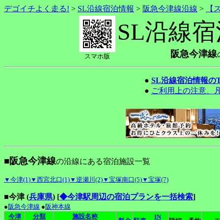
デゴイチよく走る!
>
SL沿線宿泊情報
>
阪急今津線沿線
>
【
SL沿線
阪急今津線
スマホ版
●
SL沿線宿泊情報の
●
ご利用上の注意、
■阪急今津線
の沿線にある宿泊施設一覧
▼今津(1)
▼西宮北口(1)
▼逆瀬川(2)
▼宝塚南口(5)
▼宝塚(7)
■今津 (
兵庫県
)
[
◆今津駅周辺の宿泊プランを一括検索
]
●
阪急今津線
●
阪神本線
今津
分類
施設名称
IN