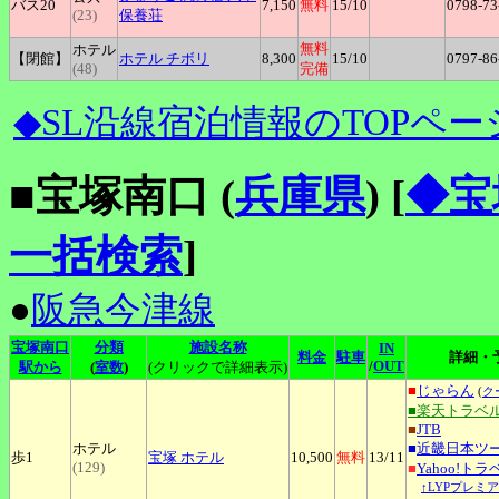
バス20
7,150
無料
15
/10
0798-73
(23)
保養荘
無料
ホテル
【閉館】
ホテル
チボリ
8,300
15
/10
0797-86
(48)
完備
◆SL沿線宿泊情報のTOPペー
■宝塚南口 (
兵庫県
)
[
◆宝
一括検索
]
●
阪急今津線
宝塚南口
分類
施設名称
IN
料金
駐車
詳細・
/
OUT
駅から
(
室数
)
(クリックで詳細表示)
■
じゃらん
(
ク
■楽天トラベ
■
JTB
ホテル
■
近畿日本ツ
歩1
宝塚
ホテル
10,500
無料
13
/11
(129)
■
Yahoo!トラ
↑LYPプレミ