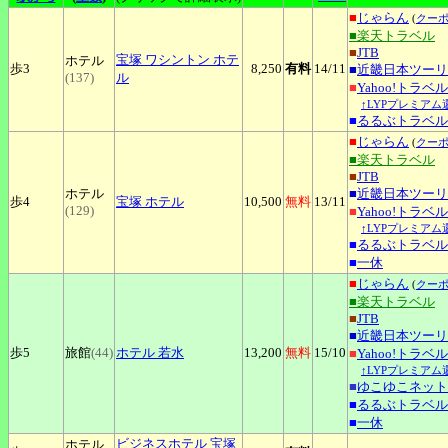
■
じゃらん
(
クー
■楽天トラベル
■
JTB
宝塚
ワシントン ホテ
ホテル
歩3
8,250
有料
14
/11
■
近畿日本ツーリ
(137)
ル
■
Yahoo!トラベル
↑LYPプレミアム
■
るるぶトラベル
■
じゃらん
(
クー
■楽天トラベル
■
JTB
ホテル
■
近畿日本ツーリ
歩4
宝塚
ホテル
10,500
無料
13
/11
(129)
■
Yahoo!トラベル
↑LYPプレミアム
■
るるぶトラベル
■
一休
■
じゃらん
(
クー
■楽天トラベル
■
JTB
■
近畿日本ツーリ
歩5
旅館
(44)
ホテル
若水
13,200
無料
15
/10
■
Yahoo!トラベル
↑LYPプレミアム
■
ゆこゆこネット
■
るるぶトラベル
■
一休
ビジネスホテル
宝塚
ホテル