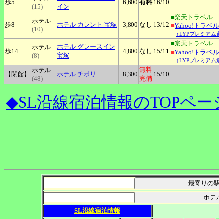
歩5
6,600
有料
16
/10
(15)
イン
■楽天トラベル
ホテル
歩8
ホテル
カレント 宝塚
3,800
なし
13
/12
■
Yahoo!トラベル
(10)
↑LYPプレミアム
■楽天トラベル
ホテル
グレースイン
ホテル
歩14
4,800
なし
15
/11
■
Yahoo!トラベル
(8)
宝塚
↑LYPプレミアム
無料
ホテル
【閉館】
ホテル
チボリ
8,300
15
/10
(48)
完備
◆SL沿線宿泊情報のTOPペー
SL沿線宿泊情報