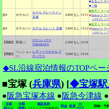
■
るるぶトラ
■
一休
■楽天トラベ
ホテル
グレースイン
歩8
ホテル
(8)
4,800
なし
15
/11
■
Yahoo!トラ
宝塚
↑LYPプレミ
■楽天トラベ
歩9
ホテル
(10)
ホテル
カレント 宝塚
3,800
なし
13
/12
■
Yahoo!トラ
↑LYPプレミ
ゲストハウス
【閉館】
民宿
(2)
2,500
なし
15
/10
TAKARAYA
レディースホテル
プ
ペンション
【閉館】
5,000
なし
14
/10
(9)
チハウス
◆SL沿線宿泊情報のTOPペー
■宝塚 (
兵庫県
)
[
◆宝塚駅
●
阪急宝塚本線
●
阪急今津線
●
宝塚
分類
施設名称
IN
料金
駐車
詳細・予
/
OUT
駅から
(
室数
)
(クリックで詳細表示)