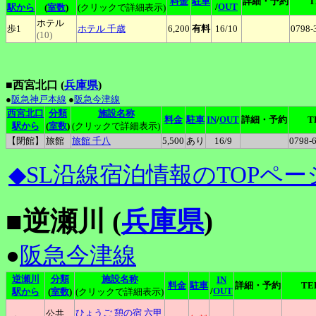
料金
駐車
詳細・予約
T
/
OUT
駅から
(
室数
)
(クリックで詳細表示)
ホテル
歩1
ホテル
千歳
6,200
有料
16
/10
0798-
(10)
■西宮北口 (
兵庫県
)
●
阪急神戸本線
●
阪急今津線
西宮北口
分類
施設名称
料金
駐車
IN
/
OUT
詳細・予約
T
駅から
(
室数
)
(クリックで詳細表示)
【閉館】
旅館
旅館
千八
5,500
あり
16
/9
0798-
◆SL沿線宿泊情報のTOPペー
■逆瀬川 (
兵庫県
)
●
阪急今津線
逆瀬川
分類
施設名称
IN
料金
駐車
詳細・予約
TE
/
OUT
駅から
(
室数
)
(クリックで詳細表示)
ひょうご
憩の宿 六甲
公共