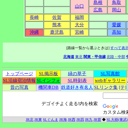
島根
鳥取
山口
広島
岡山
長崎
佐賀
福岡
熊本
大分
愛媛
沖縄
鹿児島
宮崎
高知
[路線一覧から選ぶときは]
すべて表
北海道
東北
関東・甲信越
北陸・中部
トップページ
SL掲示板
緑の草子
SL写真館
SL沿線宿泊情報
SLインフォ
SL時刻表
webギャラリー
昔の写真
機関車DB
鉄道好き有名人
SLリンク集
[テ]
デゴイチよく走る!内を検索
カスタム検
JR北
JR東
SLぐんま
JR海
JR西
JR四
JR九
JR貨
◆
SL大樹(東武)