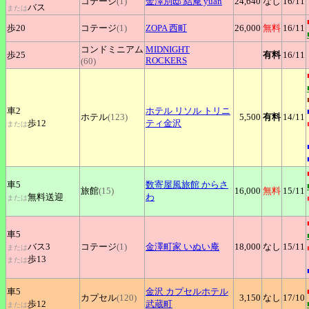
コテージ
(1)
金澤別邸
結庵 yuan
24,640
なし
16
/11
バス
または
歩20
コテージ
(1)
ZOPA
西町
26,000
無料
16
/11
コンドミニアム
MIDNIGHT
歩25
有料
16
/11
ROCKERS
(60)
車2
ホテル
リソル トリニ
ホテル
(123)
5,500
有料
14
/11
歩12
ティ金沢
または
車5
数寄屋風旅館
からさ
旅館
(15)
16,000
無料
15
/11
無料送迎
わ
または
車5
バス3
コテージ
(1)
金澤町家
いぬい庵
18,000
なし
15
/11
または
歩13
または
車5
金沢
カプセルホテル
カプセル
(120)
3,150
なし
17
/10
歩12
武蔵町
または