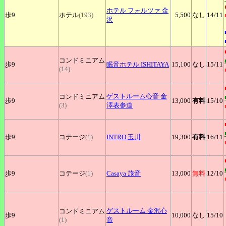
ホテル
フォルツァ 金
歩9
ホテル
(193)
5,500
なし
14
/11
沢
コンドミニアム
歩9
眠音ホテル
ISHITAYA
15,100
なし
15
/11
(14)
ゲストルーム心音
金
コンドミニアム
歩9
13,000
有料
15
/10
(3)
澤表参道
歩9
コテージ
(1)
INTRO
玉川
19,300
有料
16
/11
歩9
コテージ
(1)
Casaya
旅音
13,000
無料
12
/10
ゲストルーム
金沢心
コンドミニアム
歩9
10,000
なし
15
/10
(1)
音