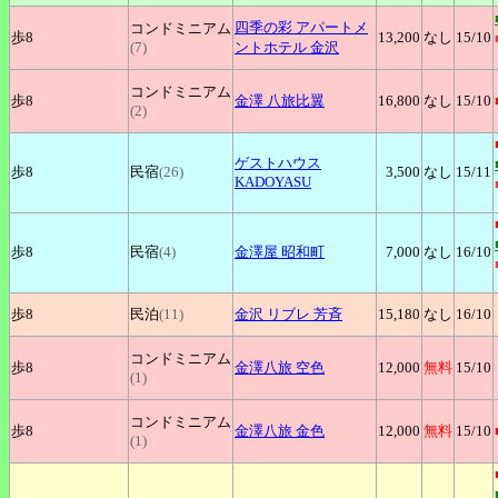
四季の彩
アパートメ
コンドミニアム
歩8
13,200
なし
15
/10
(7)
ントホテル 金沢
コンドミニアム
歩8
金澤
八旅比翼
16,800
なし
15
/10
(2)
ゲストハウス
歩8
民宿
(26)
3,500
なし
15
/11
KADOYASU
歩8
民宿
(4)
金澤屋
昭和町
7,000
なし
16
/10
歩8
民泊
(11)
金沢
リブレ 芳斉
15,180
なし
16
/10
コンドミニアム
歩8
金澤八旅
空色
12,000
無料
15
/10
(1)
コンドミニアム
歩8
金澤八旅
金色
12,000
無料
15
/10
(1)