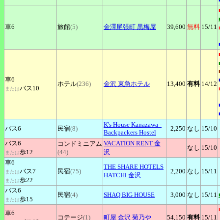
車6
旅館
(5)
金澤尾張町
黒梅屋
39,600
無料
15
/11
車6
ホテル
(236)
金沢
東急ホテル
13,400
有料
14
/12
バス10
または
K's
House Kanazawa -
バス6
民宿
(8)
2,250
なし
15
/10
Backpackers Hostel
バス6
VACATION
RENT 金
コンドミニアム
なし
15
/10
歩12
(44)
沢
または
車6
THE
SHARE HOTELS
バス7
民宿
(75)
2,200
なし
15
/11
または
HATCHi 金沢
歩22
または
バス6
民宿
(4)
SHAQ
BIG HOUSE
3,000
なし
15
/11
歩15
または
車6
コテージ
(1)
町屋
金沢 菊乃や
54,150
有料
15
/11