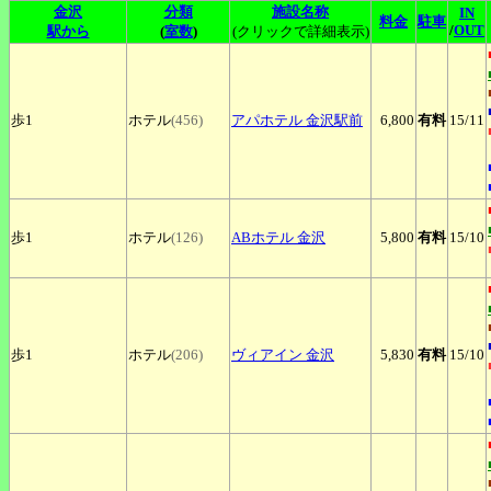
金沢
分類
施設名称
IN
料金
駐車
/
OUT
駅から
(
室数
)
(クリックで詳細表示)
歩1
ホテル
(456)
アパホテル
金沢駅前
6,800
有料
15
/11
歩1
ホテル
(126)
ABホテル
金沢
5,800
有料
15
/10
歩1
ホテル
(206)
ヴィアイン
金沢
5,830
有料
15
/10