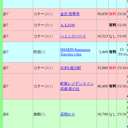
歩7
コテージ
(1)
金沢
四季亭
59,850
無料
15
/10
歩7
コテージ
(3)
もものや
有料
15
/10
歩7
コテージ
(1)
ハミングバード
10,523
なし
15
/10
SHARIN
Kanazawa
15
歩7
民宿
(3)
3,400
有料
Traveler s Inn
/10
:30
歩7
コテージ
(1)
ZOPA
堀川町
35,880
無料
15
/10
町家レジデンスイン
歩7
コテージ
(1)
48,400
有料
15
/10
武蔵 藍の辻
歩8
旅館
(5)
花明かり
18,700
なし
15
/10