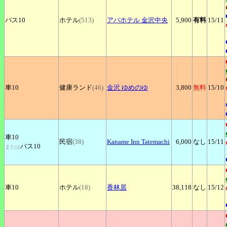
バス10
ホテル
(513)
アパホテル
金沢中央
5,900
有料
15
/11
車10
健康ランド
(46)
金沢
ゆめのゆ
3,800
無料
15
/10
車10
民宿
(38)
Kaname
Inn Tatemachi
6,000
なし
15
/11
バス10
または
車10
ホテル
(18)
香林居
38,118
なし
15
/12