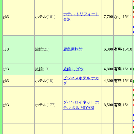
ホテル
トリフィート
歩3
ホテル
(161)
7,700
なし
15
/11
金沢
歩3
旅館
(21)
鹿島屋旅館
6,300
有料
15
/10
歩3
旅館
(13)
旅館
しばや
4,800
有料
15
/10
ビジネスホテル
ナカ
歩3
ホテル
(18)
4,300
有料
15
/10
ダ
ダイワロイネット
ホ
歩3
ホテル
(177)
8,500
有料
15
/11
テル 金沢 MIYABI