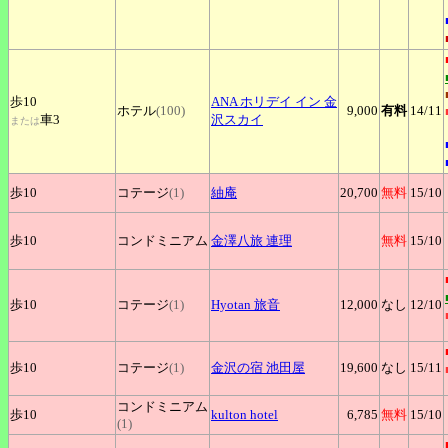
歩10
ANA
ホリデイ イン 金
ホテル
(100)
9,000
有料
14
/11
車3
沢スカイ
または
歩10
コテージ
(1)
紬庵
20,700
無料
15
/10
歩10
コンドミニアム
金澤八旅
連理
無料
15
/10
歩10
コテージ
(1)
Hyotan
旅音
12,000
なし
12
/10
歩10
コテージ
(1)
金沢の宿
池田屋
19,600
なし
15
/11
コンドミニアム
歩10
kulton
hotel
6,785
無料
15
/10
(1)