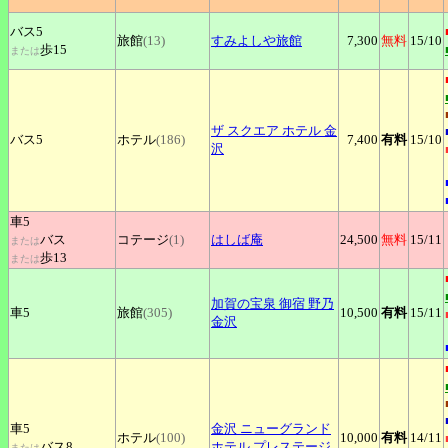
バス5
旅館
(13)
すみよしや旅館
7,300
無料
15
/10
歩15
または
ザ
スクエア ホテル 金
バス5
ホテル
(186)
7,400
有料
15
/10
沢
車5
バス
コテージ
(1)
はしば庵
24,500
無料
15
/11
または
歩13
または
加賀の宝泉
御宿 野乃
車5
旅館
(305)
10,500
有料
15
/11
金沢
車5
金沢
ニューグランド
ホテル
(100)
10,000
有料
14
/11
バス8
ホテル プレステージ
または