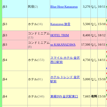
歩3
民宿
(2)
Blue
Hour Kanazawa
3,270
なし
10
/11
歩3
ホテル
(16)
Kanazawa
旅音
5,500
なし
15
/10
コンドミニアム
歩3
HOTEL
TRIM
8,400
なし
18
/12
(13)
コンドミニアム
歩3
so
KAKANAZAWA
17,500
なし
16
/11
(8)
スマイル
ホテル 金沢
歩4
ホテル
(153)
4,750
なし
14
/11
西口駅前
ホテル
トレンド 金沢
歩4
ホテル
(81)
5,000
なし
15
/10
駅前
歩4
ホテル
(240)
東横INN
金沢駅東口
7,665
有料
15
/10