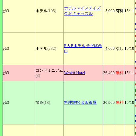
ホテル
マイステイズ
歩3
ホテル
(195)
5,000
有料
15
/11
金沢 キャッスル
R＆Bホテル
金沢駅西
歩3
ホテル
(232)
4,600
なし
15
/10
口
コンドミニアム
歩3
Weskii
Hotel
26,400
無料
15
/11
(3)
歩3
旅館
(18)
料理旅館
金沢茶屋
20,900
無料
15
/10