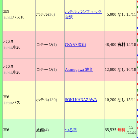
車5
ホテル
パシフィック
ホテル
(36)
5,000
なし
15
/11
バス10
金沢
または
バス5
コテージ
(1)
ひなや
東山
48,400
有料
15
/10
歩20
または
バス5
コテージ
(1)
Asanogawa
旅音
12,000
なし
16
/10
歩20
または
車6
ホテル
(130)
SOKI
KANAZAWA
10,200
なし
15
/11
バス
または
15
車6
旅館
(4)
つる幸
65,535
無料
/11
:30