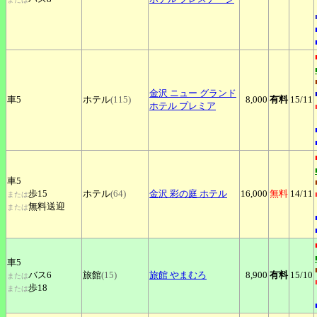
金沢
ニュー グランド
車5
ホテル
(115)
8,000
有料
15
/11
ホテル プレミア
車5
歩15
ホテル
(64)
金沢
彩の庭 ホテル
16,000
無料
14
/11
または
無料送迎
または
車5
バス6
旅館
(15)
旅館
やまむろ
8,900
有料
15
/10
または
歩18
または