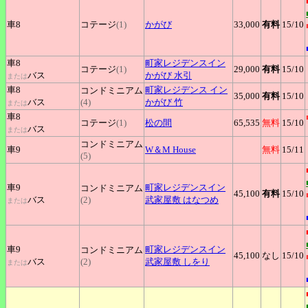
車8
コテージ
(1)
かがび
33,000
有料
15
/10
車8
町家レジデンスイン
コテージ
(1)
29,000
有料
15
/10
バス
かがび 水引
または
車8
町家レジデンス
イン
コンドミニアム
35,000
有料
15
/10
バス
(4)
かがび 竹
または
車8
コテージ
(1)
松の間
65,535
無料
15
/10
バス
または
コンドミニアム
車9
W＆M
House
無料
15
/11
(5)
車9
町家レジデンスイン
コンドミニアム
45,100
有料
15
/10
バス
(2)
武家屋敷 はなつめ
または
車9
町家レジデンスイン
コンドミニアム
45,100
なし
15
/10
バス
(2)
武家屋敷 しをり
または