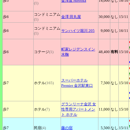
歩5
金澤屋
Hirooka
14,000
なし
16
/10
(1)
コンドミニアム
歩6
金澤
田丸屋
30,000
なし
15
/11
(1)
コンドミニアム
歩6
サンハイツ堀川
205
9,000
なし
16
/11
(1)
町家レジデンスイン
歩6
コテージ
(1)
48,400
有料
15
/10
水鞠
スーパーホテル
歩7
ホテル
(165)
7,500
なし
15
/10
Premier 金沢駅東口
グランリーナ金沢
女
歩7
ホテル
(7)
性専用アパートメン
11,000
なし
15
/10
ト ホテル
歩7
民宿
(4)
藤の宿
5,500
なし
15
/11