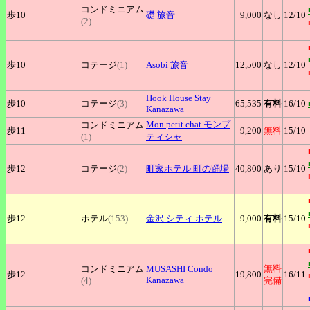
コンドミニアム
歩10
礎
旅音
9,000
なし
12
/10
(2)
歩10
コテージ
(1)
Asobi
旅音
12,500
なし
12
/10
Hook
House Stay
歩10
コテージ
(3)
65,535
有料
16
/10
Kanazawa
Mon
petit chat モンプ
コンドミニアム
歩11
9,200
無料
15
/10
(1)
ティシャ
歩12
コテージ
(2)
町家ホテル
町の踊場
40,800
あり
15
/10
歩12
ホテル
(153)
金沢
シティ ホテル
9,000
有料
15
/10
無料
コンドミニアム
MUSASHI
Condo
歩12
19,800
16
/11
Kanazawa
(4)
完備