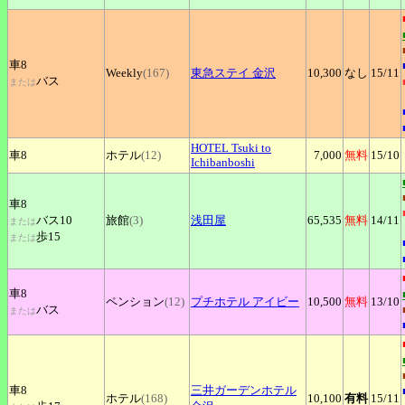
車8
Weekly
(167)
東急ステイ
金沢
10,300
なし
15
/11
バス
または
HOTEL
Tsuki to
車8
ホテル
(12)
7,000
無料
15
/10
Ichibanboshi
車8
バス10
旅館
(3)
浅田屋
65,535
無料
14
/11
または
歩15
または
車8
ペンション
(12)
プチホテル
アイビー
10,500
無料
13
/10
バス
または
車8
三井ガーデンホテル
ホテル
(168)
10,100
有料
15
/11