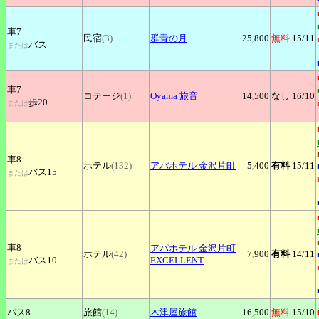
車7
民宿
(3)
群青の月
25,800
無料
15
/11
バス
または
車7
コテージ
(1)
Oyama
旅音
14,500
なし
16
/10
歩20
または
車8
ホテル
(132)
アパホテル
金沢片町
5,400
有料
15
/11
バス15
または
車8
アパホテル
金沢片町
ホテル
(42)
7,900
有料
14
/11
バス10
EXCELLENT
または
バス8
旅館
(14)
木津屋旅館
16,500
無料
15
/10