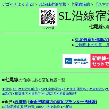
デゴイチよく走る!
>
SL沿線宿泊情報
>
七尾線沿線
>
【スマ
SL沿線
七尾線
の
スマホ版
●
SL沿線宿泊情報の
●
ご利用上の注意、
■七尾線
の沿線にある宿泊施設一覧
▼金沢(373)
▼金沢(白山市)(23)
▼金沢(羽咋)(3)
▼金沢(能登)(25)
▼東金沢(2)
▼
金丸(2)
▼能登部(2)
▼良川(4)
▼七尾(34)
▼和倉温泉(81)
■金沢 (
石川県
)
[
◆金沢駅周辺の宿泊プランを一括検索
]
●
北陸新幹線(長野-敦賀)
●
IRいしかわ鉄道
●
七尾線