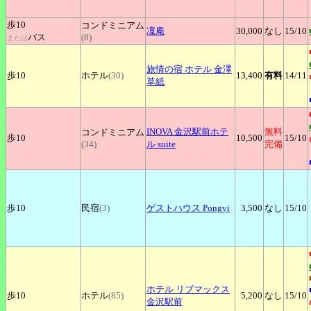
歩10
コンドミニアム
凜庵
30,000
なし
15
/10
バス
(8)
または
旅情の宿
ホテル 金澤
歩10
ホテル
(30)
13,400
有料
14
/11
草紙
INOVA
金沢駅前ホテ
無料
コンドミニアム
歩10
10,500
15
/10
(34)
ル suite
完備
歩10
民宿
(3)
ゲストハウス
Pongyi
3,500
なし
15
/10
ホテル
リブマックス
歩10
ホテル
(85)
5,200
なし
15
/10
金沢駅前