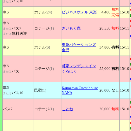
バス10
または
無料
車6
ホテル
(24)
ビジネスホテル
東楽
4,400
15
/10
完備
車6
バス7
コテージ
(1)
ざいもく庵
28,550
無料
15
/11
または
無料送迎
または
東急バケーションズ
車6
ホテル
(6)
34,800
有料
15
/11
金沢
車6
町家レジデンスイン
コテージ
(1)
55,000
有料
15
/10
バス
くろほろ
または
車6
Kanazawa
Guest house
民宿
(1)
20,000
なし
15
/10
NANA
バス10
または
バス7
コテージ
(1)
ことね
30,000
無料
15
/10