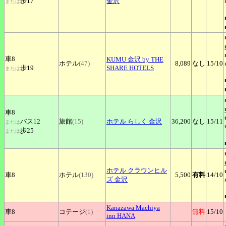
歩17
金沢
または
車8
KUMU
金沢 by THE
ホテル
(47)
8,089
なし
15
/10
歩19
SHARE HOTELS
または
車8
バス12
旅館
(15)
ホテル
らしく 金沢
36,200
なし
15
/11
または
歩25
または
ホテル
クラウンヒル
車8
ホテル
(130)
5,500
有料
14
/10
ズ 金沢
Kanazawa
Machiya
車8
コテージ
(1)
無料
15
/10
inn HANA