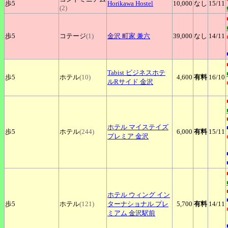
歩5
Horikawa
Hostel
10,000
なし
15
/11
(2)
歩5
コテージ
(1)
金沢
町家 兼六
39,000
なし
14
/11
Tabist
ビジネスホテ
歩5
ホテル
(10)
4,600
有料
16
/10
ルRサイド 金沢
ホテル
マイステイズ
歩5
ホテル
(244)
6,000
有料
15
/11
プレミア 金沢
ホテル
ウィング イン
歩5
ホテル
(121)
ターナショナル プレ
5,700
有料
14
/11
ミアム 金沢駅前