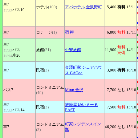
車7
ホテル
(100)
アパホテル
金沢野町
5,400
有料
15
/11
バス10
または
車7
コテージ
(1)
宿
樽
6,800
無料
15
/11
車7
無料
バス
旅館
(21)
中安旅館
11,900
14
/11
または
完備
歩20
または
金澤町家
シェアハウ
車7
民宿
(3)
3,900
有料
16
/10
ス GAOoo
コンドミニアム
バス7
Minn
金沢
7,700
なし
15
/10
(49)
車7
旅籠屋
ゆいまーる
民宿
(3)
7,500
無料
15
/10
バス14
EAST
または
町家レジデンスイン
コンドミニアム
車7
46,200
なし
15
/10
(2)
瓢