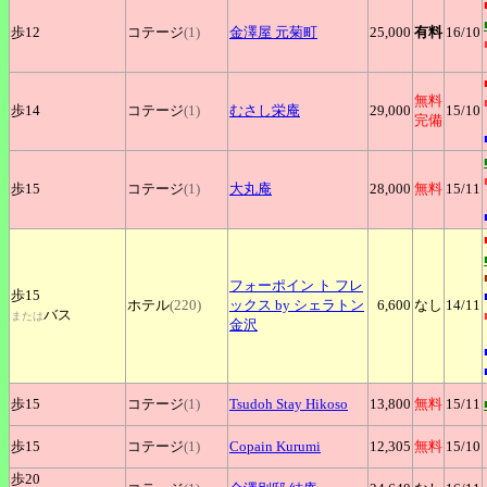
歩12
コテージ
(1)
金澤屋
元菊町
25,000
有料
16
/10
無料
歩14
コテージ
(1)
むさし栄庵
29,000
15
/10
完備
歩15
コテージ
(1)
大丸庵
28,000
無料
15
/11
フォーポイン
ト フレ
歩15
ホテル
(220)
ックス by シェラトン
6,600
なし
14
/11
バス
または
金沢
歩15
コテージ
(1)
Tsudoh
Stay Hikoso
13,800
無料
15
/11
歩15
コテージ
(1)
Copain
Kurumi
12,305
無料
15
/10
歩20