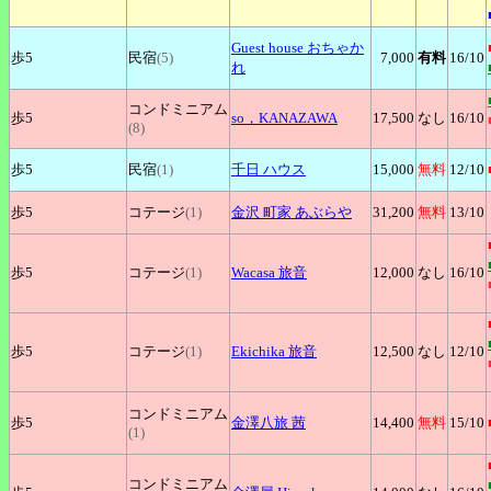
Guest
house おちゃか
歩5
民宿
(5)
7,000
有料
16
/10
れ
コンドミニアム
歩5
so，KANAZAWA
17,500
なし
16
/10
(8)
歩5
民宿
(1)
千日
ハウス
15,000
無料
12
/10
歩5
コテージ
(1)
金沢
町家 あぶらや
31,200
無料
13
/10
歩5
コテージ
(1)
Wacasa
旅音
12,000
なし
16
/10
歩5
コテージ
(1)
Ekichika
旅音
12,500
なし
12
/10
コンドミニアム
歩5
金澤八旅
茜
14,400
無料
15
/10
(1)
コンドミニアム