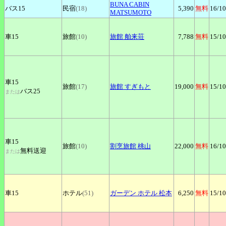
BUNA
CABIN
バス15
民宿
(18)
5,390
無料
16
/10
MATSUMOTO
車15
旅館
(10)
旅館
舶来荘
7,788
無料
15
/10
車15
旅館
(17)
旅館
すぎもと
19,000
無料
15
/10
バス25
または
車15
旅館
(10)
割烹旅館
桃山
22,000
無料
16
/10
無料送迎
または
車15
ホテル
(51)
ガーデン
ホテル 松本
6,250
無料
15
/10