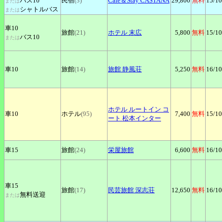
バス10
民宿
(3)
Cafe＆Stay
CASTANA
29,800
無料
15
/10
または
シャトルバス
または
車10
旅館
(21)
ホテル
末広
5,800
無料
15
/10
バス10
または
車10
旅館
(14)
旅館
静風荘
5,250
無料
16
/10
ホテル
ルートイン コ
車10
ホテル
(95)
7,400
無料
15
/10
ート 松本インター
車15
旅館
(24)
栄屋旅館
6,600
無料
16
/10
車15
旅館
(17)
民芸旅館
深志荘
12,650
無料
16
/10
無料送迎
または