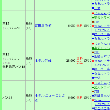
■
るるぶトラ
■
一休
■
じゃらん
(
■楽天トラ
■
JTB
車15
旅館
富田屋
別館
6,050
無料
15
/10
■
Yahoo!ト
バス20
(13)
または
↑LYPプレ
■
ゆこゆこネ
■
るるぶトラ
■
じゃらん
(
■楽天トラ
■
JTB
車15
■
近畿日本ツ
無料
旅館
バス17
または
ホテル
翔峰
28,600
15
/10
■
Yahoo!ト
(97)
完備
または
↑LYPプレ
無料送迎バス18
■
ゆこゆこネ
■
るるぶトラ
■
一休
■
じゃらん
(
■楽天トラ
■
JTB
ホテル
ニュー ことぶ
旅館
■
近畿日本ツ
バス18
6,600
無料
15
/10
(23)
き
■
Yahoo!ト
↑LYPプレ
■
ゆこゆこネ