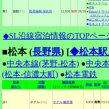
■楽天トラベル
■
JTB
車5
旅館
(17)
民芸旅館
深志荘
12,650
無料
16
/10
■
Yahoo!トラベ
↑LYPプレミア
■
ゆこゆこネッ
■
るるぶトラベ
◆SL沿線宿泊情報のTOPペー
■松本 (
長野県
)
[
◆松本駅
●
中央本線(茅野-松本)
●
中央本
(松本-信濃大町)
●
松本電鉄
松本
分類
施設名称
IN
料金
駐車
/
OUT
駅から
(
室数
)
(クリックで詳細表示)
歩1
ホテル
(152)
ホテル
飯田屋
6,950
有料
15
/11