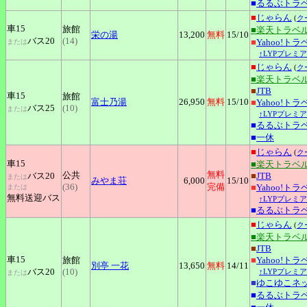
■
るるぶトラ
■
じゃらん
(
ク
車15
旅館
■楽天トラベ
栄の湯
13,200
無料
15
/10
バス20
(14)
■
Yahoo!トラ
または
↑LYPプレミ
■
じゃらん
(
ク
■楽天トラベ
■
JTB
車15
旅館
富士乃湯
26,950
無料
15
/10
■
Yahoo!トラ
バス25
(10)
または
↑LYPプレミ
■
るるぶトラ
■
一休
■
じゃらん
(
ク
車15
■楽天トラベ
無料
公共
バス20
■
JTB
または
みやま荘
6,000
15
/10
(36)
完備
■
Yahoo!トラ
または
無料送迎バス
↑LYPプレミ
■
るるぶトラ
■
じゃらん
(
ク
■楽天トラベ
■
JTB
車15
旅館
■
Yahoo!トラ
別亭
一花
13,650
無料
14
/11
バス20
(10)
↑LYPプレミ
または
■
ゆこゆこネ
■
るるぶトラ