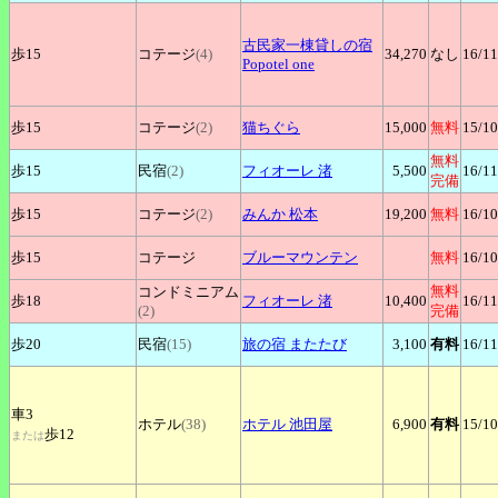
古民家一棟貸しの宿
歩15
コテージ
(4)
34,270
なし
16
/11
Popotel one
歩15
コテージ
(2)
猫ちぐら
15,000
無料
15
/10
無料
歩15
民宿
(2)
フィオーレ
渚
5,500
16
/11
完備
歩15
コテージ
(2)
みんか
松本
19,200
無料
16
/10
歩15
コテージ
ブルーマウンテン
無料
16
/10
無料
コンドミニアム
歩18
フィオーレ
渚
10,400
16
/11
(2)
完備
歩20
民宿
(15)
旅の宿
またたび
3,100
有料
16
/11
車3
ホテル
(38)
ホテル
池田屋
6,900
有料
15
/10
歩12
または