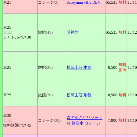
車21
コテージ
(3)
Satoyama
villa DEN
65,535
無料
15
/11
車25
旅館
(41)
明神館
65,535
無料
15
/12
または
シャトルバス30
無料
車25
旅館
(26)
松茸山荘
本館
8,500
15
/10
完備
車25
旅館
(26)
松茸山荘
別館
8,500
無料
15
/10
車30
森の小さなリゾート
コテージ
(30)
7,000
無料
14
/10
または
村
桜清水 コテージ
無料送迎バス45