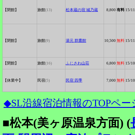
【閉館】
旅館
(13)
松本蔵の宿
城乃蔵
8,800
有料
15
/11
【閉館】
旅館
(9)
湯元
群鷹館
10,500
無料
15
/11
【閉館】
旅館
(16)
ふじさわ山荘
6,800
無料
15
/10
【休業中】
民宿
(5)
民宿
四季
7,000
無料
15
/10
◆SL沿線宿泊情報のTOPペー
■松本(美ヶ原温泉方面) (