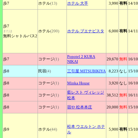
歩7
ホテル
(13)
ホテル
大手
3,990
有料
14
/10
歩7
ホテル
(200)
ホテル
ブエナビスタ
6,000
有料
14
/11
または
無料シャトルバス2
Popotel
2 KURA
歩7
コテージ
(1)
29,670
無料
16
/10
NIKAI
歩8
民宿
(4)
三引屋
MITSUBIKIYA
8,223
なし
15
/10
歩8
コテージ
(1)
Minka
House
3,920
なし
16
/10
藍レスト
ヴィレッジ
歩8
コテージ
(1)
38,512
無料
16
/11
松本
歩8
コテージ
(1)
宿や
松本本庄
20,000
無料
15
/10
松本
ウエルトン ホテ
歩9
ホテル
(44)
5,900
有料
15
/10
ル