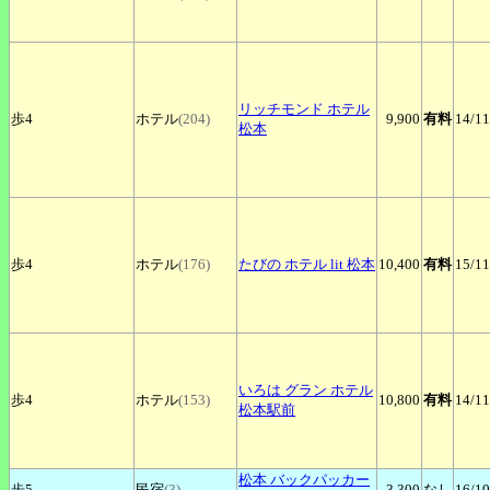
リッチモンド
ホテル
歩4
ホテル
(204)
9,900
有料
14
/11
松本
歩4
ホテル
(176)
たびの
ホテル lit 松本
10,400
有料
15
/11
いろは
グラン ホテル
歩4
ホテル
(153)
10,800
有料
14
/11
松本駅前
松本
バックパッカー
歩5
民宿
(3)
3,300
なし
16
/10