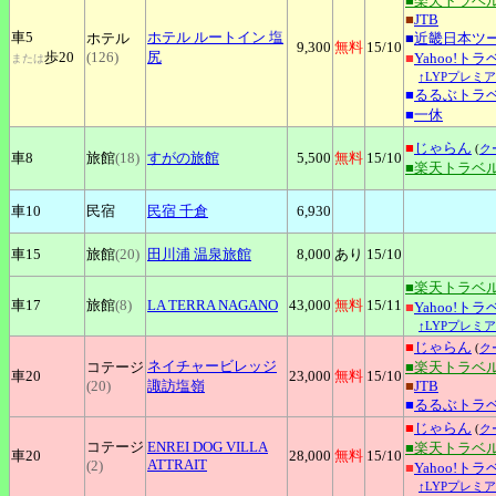
■楽天トラベ
■
JTB
車5
ホテル
ルートイン 塩
ホテル
■
近畿日本ツ
9,300
無料
15
/10
歩20
(126)
尻
■
Yahoo!トラ
または
↑LYPプレミ
■
るるぶトラ
■
一休
■
じゃらん
(
ク
車8
旅館
(18)
すがの旅館
5,500
無料
15
/10
■楽天トラベ
車10
民宿
民宿
千倉
6,930
車15
旅館
(20)
田川浦
温泉旅館
8,000
あり
15
/10
■楽天トラベ
車17
旅館
(8)
LA
TERRA NAGANO
43,000
無料
15
/11
■
Yahoo!トラ
↑LYPプレミ
■
じゃらん
(
ク
ネイチャービレッジ
コテージ
■楽天トラベ
車20
23,000
無料
15
/10
(20)
諏訪塩嶺
■
JTB
■
るるぶトラ
■
じゃらん
(
ク
コテージ
ENREI
DOG VILLA
■楽天トラベ
車20
28,000
無料
15
/10
ATTRAIT
(2)
■
Yahoo!トラ
↑LYPプレミ