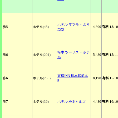
ホテル
マツモト よろ
歩5
ホテル
(45)
4,300
有料
15
/10
づや
松本
ツーリスト ホテ
歩6
ホテル
(201)
5,480
有料
15
/11
ル
東横INN
松本駅前本
歩6
ホテル
(253)
8,190
有料
15
/10
町
歩7
ホテル
(36)
ホテル
松本ヒルズ
4,480
有料
16
/10