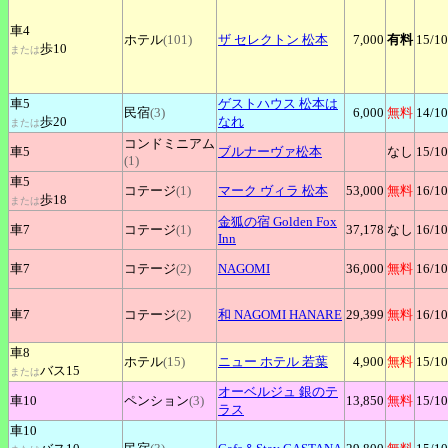
車4
ホテル
(101)
ザ
セレクトン 松本
7,000
有料
15
/10
歩10
または
車5
ゲストハウス
松本は
民宿
(3)
6,000
無料
14
/10
歩20
なれ
または
コンドミニアム
車5
ブルナーヴァ松本
なし
15
/10
(1)
車5
コテージ
(1)
マーク
ヴィラ 松本
53,000
無料
16
/10
歩18
または
金狐の宿
Golden Fox
車7
コテージ
(1)
37,178
なし
16
/10
Inn
車7
コテージ
(2)
NAGOMI
36,000
無料
16
/10
車7
コテージ
(2)
和
NAGOMI HANARE
29,399
無料
16
/10
車8
ホテル
(15)
ニュー
ホテル 若葉
4,900
無料
15
/10
バス15
または
オーベルジュ
銀のテ
車10
ペンション
(3)
13,850
無料
15
/10
ラス
車10