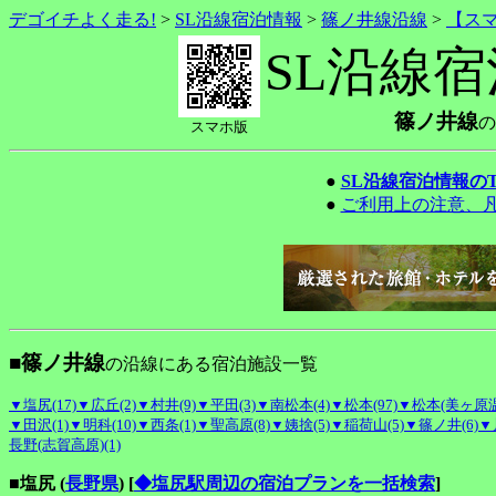
デゴイチよく走る!
>
SL沿線宿泊情報
>
篠ノ井線沿線
>
【ス
SL沿線
篠ノ井線
の
スマホ版
●
SL沿線宿泊情報の
●
ご利用上の注意、
■篠ノ井線
の沿線にある宿泊施設一覧
▼塩尻(17)
▼広丘(2)
▼村井(9)
▼平田(3)
▼南松本(4)
▼松本(97)
▼松本(美ヶ原温泉
▼田沢(1)
▼明科(10)
▼西条(1)
▼聖高原(8)
▼姨捨(5)
▼稲荷山(5)
▼篠ノ井(6)
▼
長野(志賀高原)(1)
■塩尻 (
長野県
)
[
◆塩尻駅周辺の宿泊プランを一括検索
]