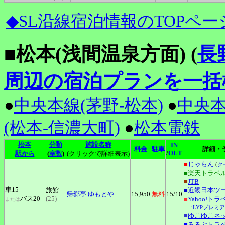
◆SL沿線宿泊情報のTOPペー
■松本(浅間温泉方面) (
長
周辺の宿泊プランを一括
●
中央本線(茅野-松本)
●
中央本
(松本-信濃大町)
●
松本電鉄
松本
分類
施設名称
IN
料金
駐車
詳細・
/
OUT
駅から
(
室数
)
(クリックで詳細表示)
■
じゃらん
(
ク
■楽天トラベ
■
JTB
車15
旅館
■
近畿日本ツ
帰郷亭
ゆもとや
15,950
無料
15
/10
バス20
(25)
■
Yahoo!トラ
または
↑LYPプレミ
■
ゆこゆこネ
■
るるぶトラ