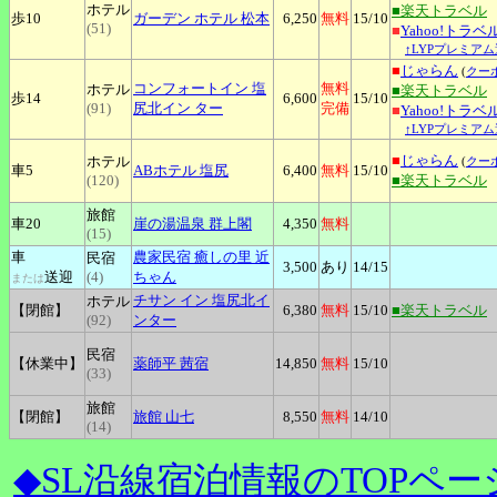
ホテル
■楽天トラベル
歩10
ガーデン
ホテル 松本
6,250
無料
15
/10
(51)
■
Yahoo!トラベ
↑LYPプレミアム
■
じゃらん
(
クー
コンフォートイン
塩
無料
ホテル
■楽天トラベル
歩14
6,600
15
/10
(91)
尻北イン ター
完備
■
Yahoo!トラベ
↑LYPプレミアム
■
じゃらん
ホテル
(
クー
車5
ABホテル
塩尻
6,400
無料
15
/10
(120)
■楽天トラベル
旅館
車20
崖の湯温泉
群上閣
4,350
無料
(15)
車
農家民宿
癒しの里 近
民宿
3,500
あり
14
/15
送迎
(4)
ちゃん
または
チサン
イン 塩尻北イ
ホテル
【閉館】
6,380
無料
15
/10
■楽天トラベル
(92)
ンター
民宿
【休業中】
薬師平
茜宿
14,850
無料
15
/10
(33)
旅館
【閉館】
旅館
山七
8,550
無料
14
/10
(14)
◆SL沿線宿泊情報のTOPペー