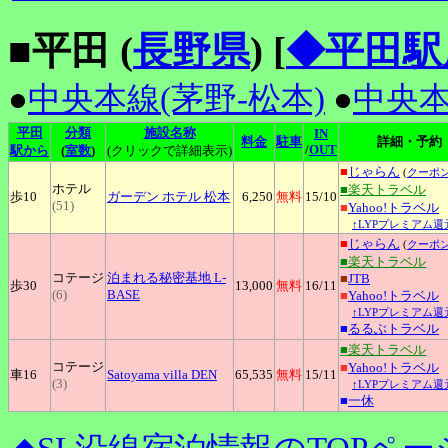
■平田 (
長野県
)
[
◆平田駅
●
中央本線(茅野-松本)
●
中央本
平田
分類
施設名称
IN
料金
駐車
詳細・予約
/
OUT
駅から
(
室数
)
(クリックで詳細表示)
■
じゃらん
(
クーポ
ホテル
■楽天トラベル
歩10
ガーデン
ホテル 松本
6,250
無料
15
/10
(51)
■
Yahoo!トラベル
↑LYPプレミアム還
■
じゃらん
(
クーポ
■楽天トラベル
コテージ
泊まれる秘密基地
L-
■
JTB
歩30
13,000
無料
16
/11
(6)
BASE
■
Yahoo!トラベル
↑LYPプレミアム還
■
るるぶトラベル
■楽天トラベル
コテージ
■
Yahoo!トラベル
車16
Satoyama
villa DEN
65,535
無料
15
/11
(3)
↑LYPプレミアム還
■
一休