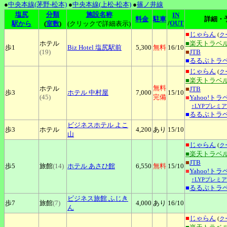
●
中央本線(茅野-松本)
●
中央本線(上松-松本)
●
篠ノ井線
塩尻
分類
施設名称
IN
料金
駐車
詳細・
/
OUT
駅から
(
室数
)
(クリックで詳細表示)
■
じゃらん
(
ク
ホテル
■楽天トラベ
歩1
Biz
Hotel 塩尻駅前
5,300
無料
16
/10
(19)
■
JTB
■
るるぶトラ
■
じゃらん
(
ク
■楽天トラベ
無料
ホテル
■
JTB
歩3
ホテル
中村屋
7,000
15
/10
(45)
完備
■
Yahoo!トラ
↑LYPプレミ
■
るるぶトラ
ビジネスホテル
よこ
歩3
ホテル
4,200
あり
15
/10
山
■
じゃらん
(
ク
■楽天トラベ
■
JTB
歩5
旅館
(14)
ホテル
あさひ館
6,550
無料
15
/10
■
Yahoo!トラ
↑LYPプレミ
■
るるぶトラ
ビジネス旅館
ふじき
歩7
旅館
(7)
4,000
あり
16
/10
ん
■
じゃらん
(
ク