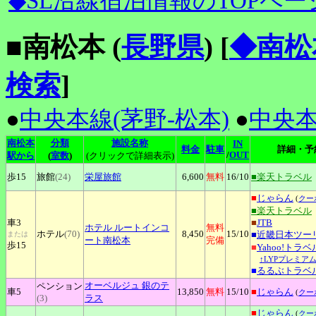
◆SL沿線宿泊情報のTOPペー
■南松本 (
長野県
)
[
◆南松
検索
]
●
中央本線(茅野-松本)
●
中央本
南松本
分類
施設名称
IN
料金
駐車
詳細・予
/
OUT
駅から
(
室数
)
(クリックで詳細表示)
歩15
旅館
(24)
栄屋旅館
6,600
無料
16
/10
■楽天トラベル
■
じゃらん
(
クー
■楽天トラベル
車3
■
JTB
ホテル
ルートインコ
無料
ホテル
(70)
8,450
15
/10
■
近畿日本ツー
または
ート南松本
完備
歩15
■
Yahoo!トラベ
↑LYPプレミア
■
るるぶトラベ
オーベルジュ
銀のテ
ペンション
車5
13,850
無料
15
/10
■
じゃらん
(
クー
(3)
ラス
■
じゃらん
(
クー