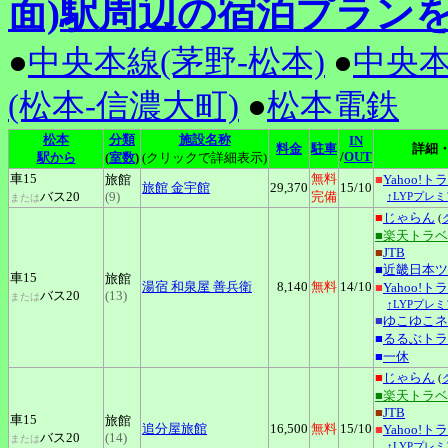
面)駅周辺の宿泊プラン
●
中央本線(茅野-松本)
●
中央本
(松本-信濃大町)
●
松本電鉄
松本
分類
施設名称
IN
料金
駐車
詳細
/
OUT
駅から
(
室数
)
(クリックで詳細表示)
車15
無料
旅館
■
Yahoo!ト
旅館
金宇館
29,370
15
/10
バス20
(9)
完備
↑LYPプレ
または
■
じゃらん
(
■楽天トラ
■
JTB
■
近畿日本ツ
車15
旅館
湯宿
和泉屋 善兵衛
8,140
無料
14
/10
■
Yahoo!ト
バス20
(13)
または
↑LYPプレ
■
ゆこゆこネ
■
るるぶトラ
■
一休
■
じゃらん
(
■楽天トラ
■
JTB
車15
旅館
追分屋旅館
16,500
無料
15
/10
■
Yahoo!ト
バス20
(14)
または
↑LYPプレ