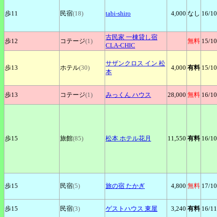
歩11
民宿
(18)
tabi‐shiro
4,000
なし
16
/10
古民家
一棟貸し宿
歩12
コテージ
(1)
無料
15
/10
CLA-CHIC
サザンクロス
イン 松
歩13
ホテル
(30)
4,000
有料
15
/10
本
歩13
コテージ
(1)
みっくん
ハウス
28,000
無料
16
/10
歩15
旅館
(85)
松本
ホテル花月
11,550
有料
16
/10
歩15
民宿
(5)
旅の宿
たかぎ
4,800
無料
17
/10
歩15
民宿
(3)
ゲストハウス
東屋
3,240
有料
16
/11