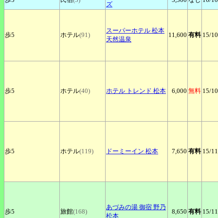
ズ
スーパーホテル
松本
歩5
ホテル
(91)
11,600
有料
15
/10
天然温泉
歩5
ホテル
(40)
ホテル
トレンド 松本
6,000
無料
15
/10
歩5
ホテル
(119)
ドーミーイン
松本
7,650
有料
15
/11
あづみの湯
御宿 野乃
歩5
旅館
(168)
8,650
有料
15
/11
松本