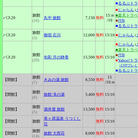
■
るるぶトラ
■
じゃらん
(
旅館
15
■楽天トラ
:30
バス20
丸中
旅館
7,150
無料
/10
(10)
■
JTB
■
るるぶトラ
旅館
バス20
御宿
石川
12,600
無料
15
/10
■
じゃらん
(
(3)
■
じゃらん
(
■楽天トラ
旅館
■
JTB
バス20
旬彩
月の静香
15,500
無料
15
/10
(20)
■
Yahoo!ト
↑LYPプレ
■
るるぶトラ
旅館
15
【閉館】
きみの湯
旅館
8,550
無料
/10
(7)
:30
旅館
【閉館】
旅館
滝の湯
5,400
無料
15
/10
(6)
旅館
【閉館】
酒井屋
旅館
13,500
無料
15
/10
(5)
美ヶ原温泉
うつくし
【閉館】
旅館
無料
15
/10
荘
旅館
【閉館】
旅館
大西荘
8,000
無料
15
/10
(14)