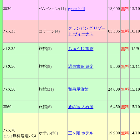
車30
ペンション
(11)
green
bell
18,000
無料
15
/10
グランピング
リゾー
バス35
コテージ
(4)
65,535
無料
16
/10
ト ヴィーナス
バス35
旅館
(5)
ちゅうじ
旅館
無料
15
/9
バス50
旅館
(8)
温泉旅館
遊楽
9,500
無料
13
/11
バス50
旅館
(21)
和泉屋旅館
24,000
無料
15
/10
車60
旅館
(6)
旅の宿
大石屋
6,450
無料
15
/10
バス70
ホテル
(50)
王ヶ頭
ホテル
19,900
無料
14
/10
無料送迎バス
または