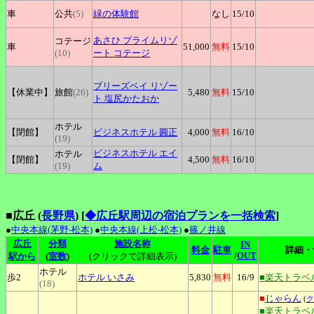
車
公共
(5)
緑の体験館
なし
15
/10
あさひ
プライムリゾ
コテージ
車
51,000
無料
15
/10
(10)
ート コテージ
ブリーズベイ
リゾー
【休業中】
旅館
(26)
5,480
無料
15
/10
ト 塩尻かたおか
ホテル
【閉館】
ビジネスホテル
圓正
4,000
無料
16
/10
(19)
ビジネスホテル
エイ
ホテル
【閉館】
4,500
無料
16
/10
(19)
ム
■広丘 (
長野県
)
[
◆広丘駅周辺の宿泊プランを一括検索
]
●
中央本線(茅野-松本)
●
中央本線(上松-松本)
●
篠ノ井線
広丘
分類
施設名称
IN
料金
駐車
詳細・
/
OUT
駅から
(
室数
)
(クリックで詳細表示)
ホテル
歩2
ホテル
いさみ
5,830
無料
16
/9
■楽天トラベ
(18)
■
じゃらん
(
ク
■楽天トラベ