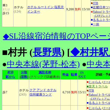
■
JTB
車3
ホテル
ルートイン 塩尻北
ホテル
■
近畿日本ツ
9,200
無料
15
/10
または
(124)
インター
■
Yahoo!ト
歩15
↑LYPプレミ
■
るるぶトラ
■
一休
◆SL沿線宿泊情報のTOPペー
■村井 (
長野県
)
[
◆村井駅
●
中央本線(茅野-松本)
●
中央本
村井
分類
施設名称
IN
料金
駐車
詳細・予
/
OUT
駅から
(
室数
)
(クリックで詳細表示)
■
じゃらん
(
クー
■楽天トラベル
クア
アンド ホテル
ホテル
■
JTB
歩7
6,710
無料
15
/11
(243)
信州健康ランド
■
Yahoo!トラベ
↑LYPプレミアム
■
るるぶトラベ
■
じゃらん
(
クー