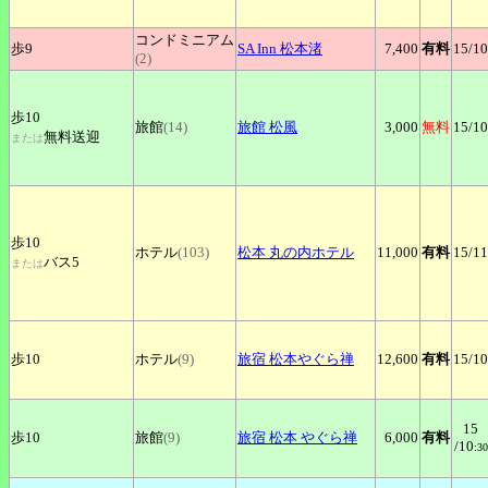
コンドミニアム
歩9
SA
Inn 松本渚
7,400
有料
15
/10
(2)
歩10
旅館
(14)
旅館
松風
3,000
無料
15
/10
無料送迎
または
歩10
ホテル
(103)
松本
丸の内ホテル
11,000
有料
15
/11
バス5
または
歩10
ホテル
(9)
旅宿
松本やぐら禅
12,600
有料
15
/10
15
歩10
旅館
(9)
旅宿
松本 やぐら禅
6,000
有料
/10
:30