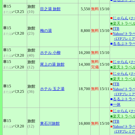
車15
旅館
目之湯
旅館
5,550
無料
15
/10
バス25
(10)
または
■
じゃらん
(
ク
■楽天トラベ
車15
旅館
■
JTB
梅の湯
8,800
無料
15
/10
バス20
(23)
■
Yahoo!トラ
または
↑LYPプレミ
■
るるぶトラ
車15
旅館
ホテル
小柳
16,200
無料
15
/10
バス20
(40)
または
車15
無料
■
じゃらん
旅館
(
ク
尾上の湯
旅館
14,300
15
/10
バス20
(12)
完備
■楽天トラベ
または
■
じゃらん
(
ク
■楽天トラベ
■
JTB
車15
旅館
ホテル
玉之湯
18,700
無料
15
/11
■
Yahoo!トラ
バス25
(36)
または
↑LYPプレミ
■
るるぶトラ
■
一休
■
じゃらん
(
ク
■楽天トラベ
車15
旅館
■
JTB
東石川旅館
16,800
無料
15
/10
バス20
(12)
■
Yahoo!トラ
または
↑LYPプレミ