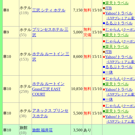
■楽天トラベル
ホテル
■
JTB
車8
三沢
シティ ホテル
7,150
無料
15
/10
(119)
■
Yahoo!トラベル
↑LYPプレミアム還
■
るるぶトラベル
プリンセスホテル
三
無料
■
じゃらん
ホテル
(
クーポ
車9
5,000
15
/10
(55)
沢
完備
■楽天トラベル
■
じゃらん
(
クーポ
■楽天トラベル
■
JTB
ホテル
ルートイン 三
ホテル
車10
8,600
無料
15
/11
■
Yahoo!トラベル
(153)
沢
↑LYPプレミアム還
■
るるぶトラベル
■
一休
■
じゃらん
(
クーポ
ホテル
ルートイン
■楽天トラベル
ホテル
車10
10,850
無料
15
/10
Grand三沢 EAST
■
Yahoo!トラベル
(259)
COURT
↑LYPプレミアム還
■
一休
■
じゃらん
(
クーポ
アネックス
プリンセ
ホテル
■楽天トラベル
車10
5,500
無料
15
/10
(38)
スホテル
■
Yahoo!トラベル
↑LYPプレミアム還
旅館
車10
旅館
福井荘
3,500
あり
(10)