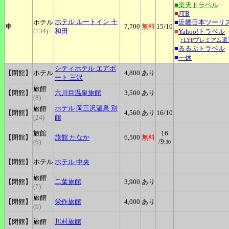
■楽天トラベル
■
JTB
ホテル
ルートイン 十
ホテル
■
近畿日本ツーリ
車
7,700
無料
15
/10
(134)
和田
■
Yahoo!トラベル
↑LYPプレミアム還
■
るるぶトラベル
■
一休
シティホテル
エアポ
【閉館】
ホテル
4,800
あり
ート 三沢
旅館
【閉館】
六川目温泉旅館
3,500
あり
(8)
ホテル
岡三沢温泉 別
旅館
【閉館】
4,560
あり
16
/10
(24)
館
旅館
16
【閉館】
旅館
たなか
6,500
無料
/9
(6)
:30
【閉館】
ホテル
ホテル
中央
旅館
【閉館】
二葉旅館
3,900
あり
(7)
旅館
【閉館】
栄作旅館
4,000
あり
(6)
【閉館】
旅館
川村旅館