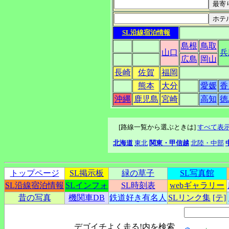
SL沿線宿泊情報
島根
鳥取
山口
兵
広島
岡山
長崎
佐賀
福岡
熊本
大分
愛媛
香
沖縄
鹿児島
宮崎
高知
徳
[路線一覧から選ぶときは]
すべて表
北海道
東北
関東・甲信越
北陸・中部
トップページ
SL掲示板
緑の草子
SL写真館
SL沿線宿泊情報
SLインフォ
SL時刻表
webギャラリー
昔の写真
機関車DB
鉄道好き有名人
SLリンク集
[テ]
デゴイチよく走る!内を検索