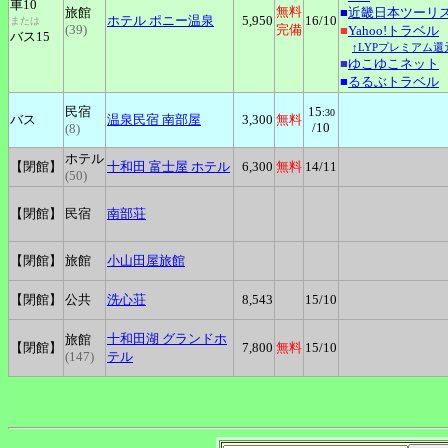
車10
無料
旅館
■
近畿日本ツーリ
ホテル
ポニー温泉
5,950
16
/10
または
(39)
完備
■
Yahoo!トラベル
バス15
↑LYPプレミアム還
■
ゆこゆこネット
■
るるぶトラベル
民宿
15
:30
バス
温泉民宿
南部屋
3,300
無料
/10
(8)
ホテル
【閉館】
十和田
富士屋 ホテル
6,300
無料
14
/11
(50)
【閉館】
民宿
南部荘
【閉館】
旅館
小山田屋旅館
【閉館】
公共
洗心荘
8,543
15
/10
十和田湖
グランドホ
旅館
【閉館】
7,800
無料
15
/10
(147)
テル