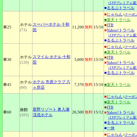
↑LYPプレミアム還
■
るるぶトラベル
■
じゃらん
(
クーポ
■楽天トラベル
スーパーホテル
十和
ホテル
■
JTB
車25
11,200
無料
15
/10
(73)
田
■
Yahoo!トラベル
↑LYPプレミアム還
■
るるぶトラベル
■
じゃらん
(
クーポ
■楽天トラベル
スマイル
ホテル 十和
ホテル
■
JTB
車30
5,600
無料
15
/10
(126)
田
■
Yahoo!トラベル
↑LYPプレミアム還
■
るるぶトラベル
ホテル
市原クラブ 六
ホテル
車45
7,370
無料
15
/10
■楽天トラベル
(60)
ヶ所店
■
じゃらん
(
クーポ
■楽天トラベル
■
JTB
星野リゾート
奥入瀬
旅館
車60
26,500
無料
15
/12
■
Yahoo!トラベル
(105)
渓流ホテル
↑LYPプレミアム還
■
るるぶトラベル
■
一休
■
じゃらん
(
クーポ