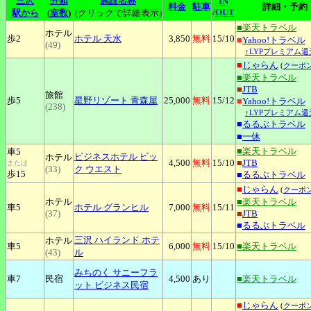
三沢
分類
施設名称
IN
料金
駐車
詳細・予約
/
OUT
駅から
(
室数
)
(クリックで詳細表示)
■楽天トラベル
ホテル
歩2
ホテル
天水
3,850
無料
15
/10
■
Yahoo!トラベル
(49)
↑LYPプレミアム還
■
じゃらん
(
クーポ
■楽天トラベル
■
JTB
旅館
歩5
星野リゾート
青森屋
25,000
無料
15
/12
■
Yahoo!トラベル
(238)
↑LYPプレミアム還
■
るるぶトラベル
■
一休
■楽天トラベル
車5
ビジネスホテル
ビッ
ホテル
4,500
無料
15
/10
■
JTB
または
(33)
ク ウエスト
歩15
■
るるぶトラベル
■
じゃらん
(
クーポ
ホテル
■楽天トラベル
車5
ホテル
グランヒル
7,000
無料
15
/11
(37)
■
JTB
■
るるぶトラベル
三沢
ハイランド ホテ
ホテル
車5
6,000
無料
15
/10
■楽天トラベル
(43)
ル
みちのく
サニーフラ
車7
民宿
4,500
あり
■楽天トラベル
ット ビジネス民宿
■
じゃらん
(
クーポ