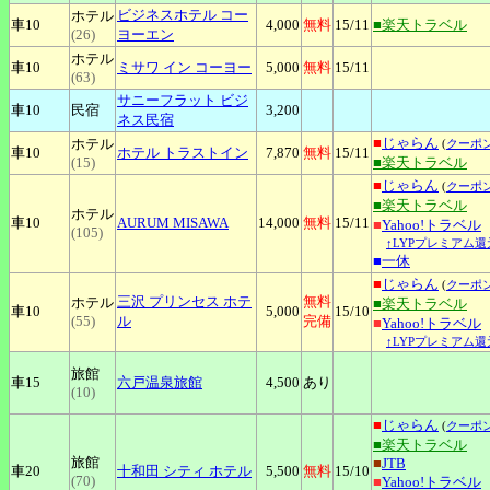
ビジネスホテル
コー
ホテル
車10
4,000
無料
15
/11
■楽天トラベル
(26)
ヨーエン
ホテル
車10
ミサワ
イン コーヨー
5,000
無料
15
/11
(63)
サニーフラット
ビジ
車10
民宿
3,200
ネス民宿
■
じゃらん
ホテル
(
クーポ
車10
ホテル
トラストイン
7,870
無料
15
/11
(15)
■楽天トラベル
■
じゃらん
(
クーポ
■楽天トラベル
ホテル
車10
AURUM
MISAWA
14,000
無料
15
/11
■
Yahoo!トラベル
(105)
↑LYPプレミアム還
■
一休
■
じゃらん
(
クーポ
三沢
プリンセス ホテ
無料
ホテル
■楽天トラベル
車10
5,000
15
/10
(55)
ル
完備
■
Yahoo!トラベル
↑LYPプレミアム還
旅館
車15
六戸温泉旅館
4,500
あり
(10)
■
じゃらん
(
クーポ
■楽天トラベル
旅館
■
JTB
車20
十和田
シティ ホテル
5,500
無料
15
/10
(70)
■
Yahoo!トラベル