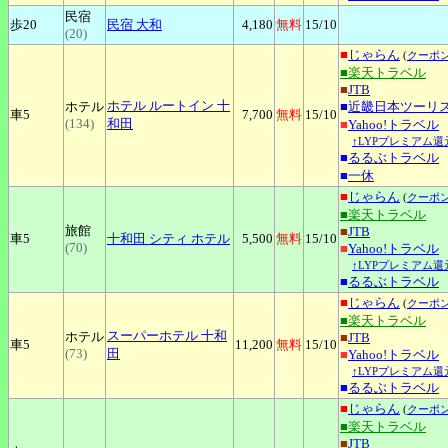
民宿
歩20
民宿
大和
4,180
無料
15
/10
(20)
■
じゃらん
(
クーポ
■楽天トラベル
■
JTB
ホテル
ルートイン 十
ホテル
■
近畿日本ツーリ
車5
7,700
無料
15
/10
(134)
和田
■
Yahoo!トラベル
↑LYPプレミアム還
■
るるぶトラベル
■
一休
■
じゃらん
(
クーポ
■楽天トラベル
旅館
■
JTB
車5
十和田
シティ ホテル
5,500
無料
15
/10
(70)
■
Yahoo!トラベル
↑LYPプレミアム還
■
るるぶトラベル
■
じゃらん
(
クーポ
■楽天トラベル
スーパーホテル
十和
ホテル
■
JTB
車5
11,200
無料
15
/10
(73)
田
■
Yahoo!トラベル
↑LYPプレミアム還
■
るるぶトラベル
■
じゃらん
(
クーポ
■楽天トラベル
■
JTB