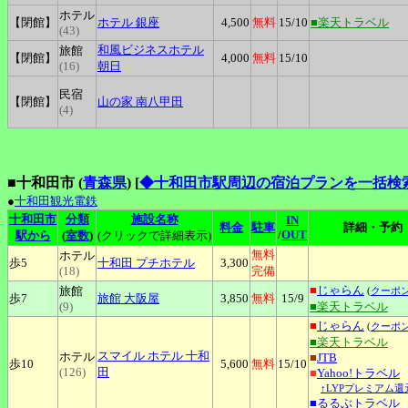
ホテル
【閉館】
ホテル
銀座
4,500
無料
15
/10
■楽天トラベル
(43)
和風ビジネスホテル
旅館
【閉館】
4,000
無料
15
/10
(16)
朝日
民宿
【閉館】
山の家
南八甲田
(4)
■十和田市 (
青森県
)
[
◆十和田市駅周辺の宿泊プランを一括検
●
十和田観光電鉄
十和田市
分類
施設名称
IN
料金
駐車
詳細・予約
/
OUT
駅から
(
室数
)
(クリックで詳細表示)
無料
ホテル
歩5
十和田
プチホテル
3,300
(18)
完備
■
じゃらん
旅館
(
クーポ
歩7
旅館
大阪屋
3,850
無料
15
/9
(9)
■楽天トラベル
■
じゃらん
(
クーポ
■楽天トラベル
スマイル
ホテル 十和
ホテル
■
JTB
歩10
5,600
無料
15
/10
(126)
田
■
Yahoo!トラベル
↑LYPプレミアム還
■
るるぶトラベル