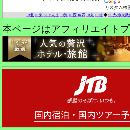
カスタム検
JR北
JR東
SLぐんま
JR海
JR西
JR四
JR九
JR貨
◆
SL大樹(東武)
本ページはアフィリエイトプ