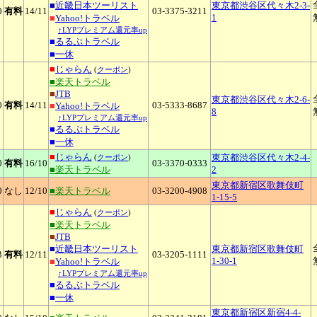
■
近畿日本ツーリスト
東京都渋谷区代々木2-3-
0
有料
14
/11
03-3375-3211
1
■
Yahoo!トラベル
↑LYPプレミアム還元率up
■
るるぶトラベル
■
一休
■
じゃらん
(
クーポン
)
■楽天トラベル
■
JTB
東京都渋谷区代々木2-6-
0
有料
14
/11
03-5333-8687
■
Yahoo!トラベル
8
↑LYPプレミアム還元率up
■
るるぶトラベル
■
一休
■
じゃらん
東京都渋谷区代々木2-4-
(
クーポン
)
0
有料
16
/10
03-3370-0333
■楽天トラベル
2
東京都新宿区歌舞伎町
0
なし
12
/10
■楽天トラベル
03-3200-4908
1-15-5
■
じゃらん
(
クーポン
)
■楽天トラベル
■
JTB
■
近畿日本ツーリスト
東京都新宿区歌舞伎町
3
有料
12
/11
03-3205-1111
1-30-1
■
Yahoo!トラベル
↑LYPプレミアム還元率up
■
るるぶトラベル
■
一休
東京都新宿区新宿4-4-