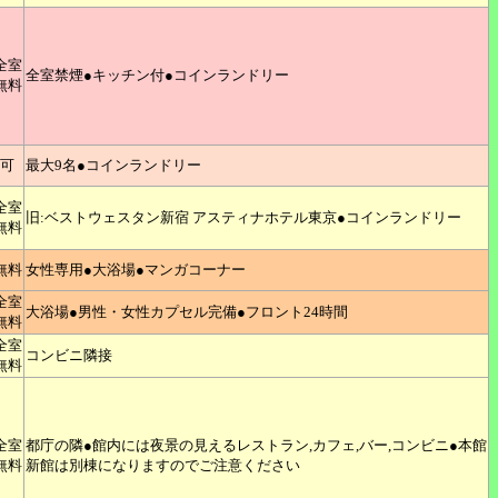
全室
全室禁煙●キッチン付●コインランドリー
無料
可
最大9名●コインランドリー
全室
旧:ベストウェスタン新宿 アスティナホテル東京●コインランドリー
無料
無料
女性専用●大浴場●マンガコーナー
全室
大浴場●男性・女性カプセル完備●フロント24時間
無料
全室
コンビニ隣接
無料
全室
都庁の隣●館内には夜景の見えるレストラン,カフェ,バー,コンビニ●本館
無料
新館は別棟になりますのでご注意ください