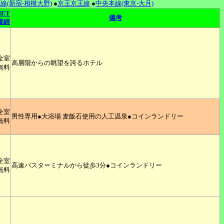
線(新宿-相模大野)
●
京王京王線
●
中央本線(東京-大月)
NET
備考
接続
全室
高層階からの眺望を誇るホテル
無料
全室
男性専用●大浴場 麦飯石使用の人工温泉●コインランドリー
無料
全室
高速バスターミナルから徒歩3分●コインランドリー
無料