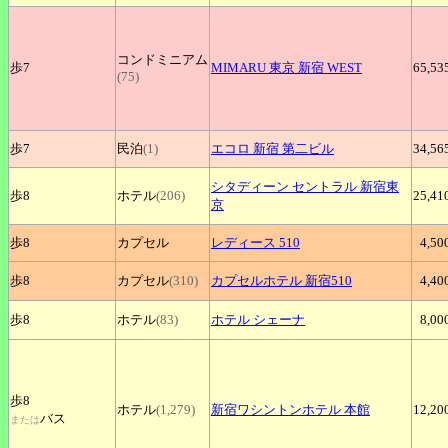
コンドミニアム
歩7
MIMARU
東京 新宿 WEST
65,53
(75)
歩7
民泊
(1)
エコロ
新宿 第二ビル
34,56
シタディーン
セントラル 新宿東
歩8
ホテル
(206)
25,41
京
歩8
カプセル
レディース
510
4,50
歩8
カプセル
(310)
カプセルホテル
新宿510
4,40
歩8
ホテル
(83)
ホテル
シェーナ
8,00
歩8
ホテル
(1,279)
新宿ワシントンホテル
本館
12,20
バス
または