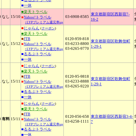
■
一休
■楽天トラベル
東京都新宿区西新宿7-
0
なし
15
/10
03-6908-8585
■
Yahoo!トラベル
16-2
↑LYPプレミアム還元率up
■
じゃらん
(
クーポン
)
■楽天トラベル
■
JTB
0120-959-818
東京都新宿区歌舞伎町
5
なし
15
/12
03-6233-8800
■
Yahoo!トラベル
1-29-1
03-6265-9770
↑LYPプレミアム還元率up
■
るるぶトラベル
■
一休
■
じゃらん
(
クーポン
)
■楽天トラベル
■
JTB
0120-95-9818
東京都新宿区歌舞伎町
1
なし
15
/11
03-6233-8888
■
Yahoo!トラベル
1-29-1
03-6265-9220
↑LYPプレミアム還元率up
■
るるぶトラベル
■
一休
■
じゃらん
(
クーポン
)
■楽天トラベル
■
JTB
0120-056-658
東京都新宿区西新宿3-4-
0
有料
15
/11
■
Yahoo!トラベル
03-6258-1111
7
↑LYPプレミアム還元率up
■
るるぶトラベル
■
一休