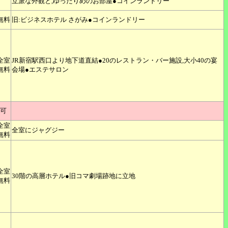
立派な外観と,ゆったりめのお部屋●コインランドリー
無料
旧:ビジネスホテル さがみ●コインランドリー
全室
JR新宿駅西口より地下道直結●20のレストラン・バー施設,大小40の宴
無料
会場●エステサロン
可
全室
全室にジャグジー
無料
全室
30階の高層ホテル●旧コマ劇場跡地に立地
無料