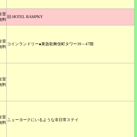
全室
旧:HOTEL BAMPKY
無料
全室
コインランドリー●東急歌舞伎町タワー39～47階
無料
全室
無料
全室
ニューヨークにいるような非日常ステイ
無料