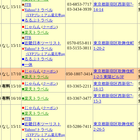
03-6853-7717
東京都新宿区西新宿7-
■
JTB
0
なし
15
/11
03-3434-3939
14-14
■
Yahoo!トラベル
↑LYPプレミアム還元率up
■
るるぶトラベル
■
じゃらん
(
クーポン
)
■楽天トラベル
■
JTB
■
近畿日本ツーリスト
0570-053-811
東京都新宿区歌舞伎町
0
なし
15
/11
03-5155-3811
1-20-2
■
Yahoo!トラベル
↑LYPプレミアム還元率up
■
るるぶトラベル
■
一休
■
じゃらん
東京都新宿区歌舞伎町
(
クーポン
)
0
なし
17
/10
050-1807-3414
■楽天トラベル
1-2-5 東陽ビル3F
■
じゃらん
東京都新宿区西新宿7-
(
クーポン
)
0
有料
15
/10
03-3365-2211
■楽天トラベル
16-15
東京都新宿区西新宿7-
0
有料
16
/10
■楽天トラベル
03-3367-3477
15-3
■
じゃらん
(
クーポン
)
■楽天トラベル
■
JTB
■
近畿日本ツーリスト
東京都新宿区歌舞伎町
0
なし
15
/11
03-5286-7411
2-26-5
■
Yahoo!トラベル
↑LYPプレミアム還元率up
■
るるぶトラベル