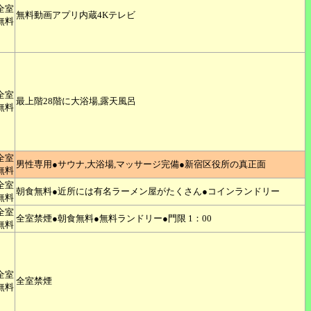
全室
無料動画アプリ内蔵4Kテレビ
無料
全室
最上階28階に大浴場,露天風呂
無料
全室
男性専用●サウナ,大浴場,マッサージ完備●新宿区役所の真正面
無料
全室
朝食無料●近所には有名ラーメン屋がたくさん●コインランドリー
無料
全室
全室禁煙●朝食無料●無料ランドリー●門限 1：00
無料
全室
全室禁煙
無料