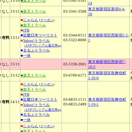
0
なし
15
/10
■楽天トラベル
03-3341-3181
14
東京都新宿区新宿4-4-
2
なし
13
/11
■楽天トラベル
03-3341-3508
18
■
じゃらん
(
クーポン
)
■楽天トラベル
■
JTB
■
近畿日本ツーリスト
03-3344-0111
東京都新宿区西新宿2-2-
0
有料
13
/11
03-5322-8000
1
■
Yahoo!トラベル
↑LYPプレミアム還元率up
■
るるぶトラベル
■
一休
東京都新宿区西新宿7-
0
なし
15
/11
03-5338-2001
10-5
東京都新宿区歌舞伎町
0
なし
15
/12
■楽天トラベル
03-6709-6171
1-16-9
■
じゃらん
(
クーポン
)
■楽天トラベル
■
JTB
■
近畿日本ツーリスト
03-6833-1111
東京都新宿区歌舞伎町
0
有料
14
/11
03-6833-2489
1-19-1
■
Yahoo!トラベル
↑LYPプレミアム還元率up
■
るるぶトラベル
■
一休
■
じゃらん
(
クーポン
)
■楽天トラベル