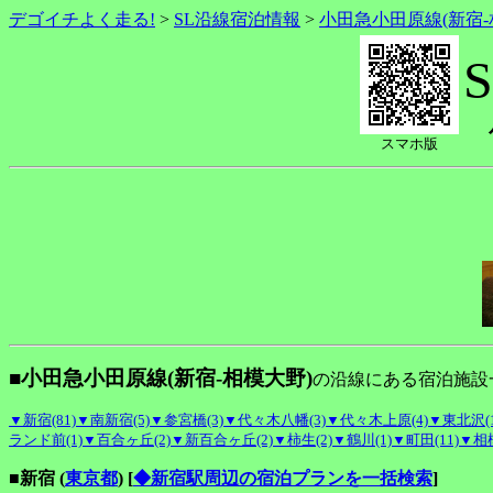
デゴイチよく走る!
>
SL沿線宿泊情報
>
小田急小田原線(新宿-
スマホ版
■小田急小田原線(新宿-相模大野)
の沿線にある宿泊施設
▼新宿(81)
▼南新宿(5)
▼参宮橋(3)
▼代々木八幡(3)
▼代々木上原(4)
▼東北沢(1
ランド前(1)
▼百合ヶ丘(2)
▼新百合ヶ丘(2)
▼柿生(2)
▼鶴川(1)
▼町田(11)
▼相模
■新宿 (
東京都
)
[
◆新宿駅周辺の宿泊プランを一括検索
]