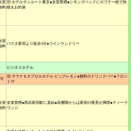
全室
旧:ホテルサンルート東京●全室禁煙●シモンズベッドにロフテー枕で快
無料
眠をお約束
全室
バスタ新宿より徒歩3分●コインランドリー
無料
ビジネスホテル
旧:サウナ＆カプセルホテル ビッグレモン●無料のドリンクバー●フロン
可
ト7F
全室
全室禁煙●西武新宿駅に直結●高層階からは新宿の夜景が満喫●ティーラ
無料
ウンジ