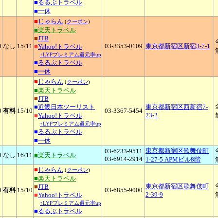
■
るるぶトラベル
■
一休
■
じゃらん
(
クーポン
)
■楽天トラベル
■
JTB
0
なし
15
/11
03-3353-0109
東京都新宿区新宿3-7-1
■
Yahoo!トラベル
↑LYPプレミアム還元率up
■
るるぶトラベル
■
一休
■
じゃらん
(
クーポン
)
■楽天トラベル
■
JTB
■
近畿日本ツーリスト
東京都新宿区西新宿7-
0
有料
15
/10
03-3367-5454
23-2
■
Yahoo!トラベル
↑LYPプレミアム還元率up
■
るるぶトラベル
■
一休
東京都新宿区歌舞伎町
03-6233-9511
0
なし
16
/11
■楽天トラベル
03-6914-2914
1-27-5 APMビル8階
■
じゃらん
(
クーポン
)
■楽天トラベル
東京都新宿区歌舞伎町
■
JTB
0
有料
15
/10
03-6855-9000
2-39-9
■
Yahoo!トラベル
↑LYPプレミアム還元率up
■
るるぶトラベル