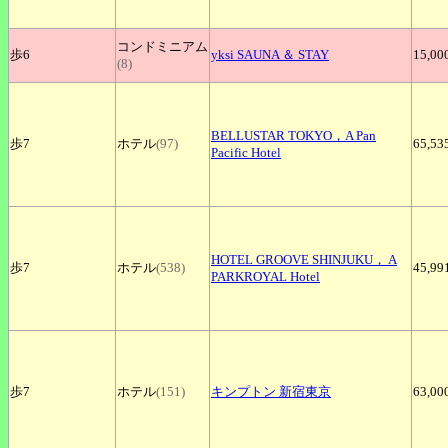
コンドミニアム
歩6
yksi
SAUNA ＆ STAY
15,00
(8)
BELLUSTAR
TOKYO，A Pan
歩7
ホテル
(97)
65,53
Pacific Hotel
HOTEL
GROOVE SHINJUKU， A
歩7
ホテル
(538)
45,99
PARKROYAL Hotel
歩7
ホテル
(151)
キンプトン
新宿東京
63,00