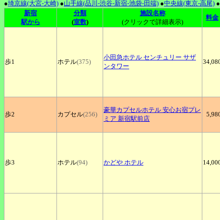
●
埼京線(大宮-大崎)
●
山手線(品川-渋谷-新宿-池袋-田端)
●
中央線(東京-高尾)
●
新宿
分類
施設名称
料金
駅から
(
室数
)
(クリックで詳細表示)
小田急ホテル
センチュリー サザ
歩1
ホテル
(375)
34,08
ンタワー
豪華カプセルホテル
安心お宿プレ
歩2
カプセル
(256)
5,98
ミア 新宿駅前店
歩3
ホテル
(94)
かどや
ホテル
14,00