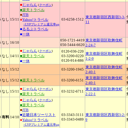
■
じゃらん
(
クーポン
)
■楽天トラベル
■
JTB
東京都新宿区西新宿3-3-
5
なし
15
/11
03-6258-1512
■
Yahoo!トラベル
11
↑LYPプレミアム還元率up
■
るるぶトラベル
■
一休
050-1721-4419
東京都新宿区歌舞伎町
5
なし
16
/10
050-5444-6620
2-24-7
■
じゃらん
(
クーポン
)
0120-036-220
東京都新宿区歌舞伎町
0
なし
14
/11
■楽天トラベル
03-3200-0220
1-2-9
0120-914-886
■
一休
東京都新宿区歌舞伎町
0
なし
15
/12
03-3200-1945
2-40-1
東京都新宿区歌舞伎町
0
なし
15
/12
■楽天トラベル
03-3200-6151
2-40-1
■
じゃらん
東京都新宿区歌舞伎町
(
クーポン
)
0
なし
15
/11
03-3232-6711
■楽天トラベル
2-22-1
■
じゃらん
(
クーポン
)
■楽天トラベル
■
JTB
■
近畿日本ツーリスト
03-3343-3111
東京都新宿区西新宿3-2-
0
有料
14
/10
03-3343-0489
9
■
Yahoo!トラベル
↑LYPプレミアム還元率up