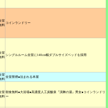
全室
コインランドリー
無料
全室
シングルルーム全室に140cm幅ダブルサイズベッドを採用
無料
全室
全室禁煙●泊まれる本屋
無料
全室
朝食無料●大浴場●高濃度人工炭酸泉『演舞の湯』男女●コインランドリ
無料
ー