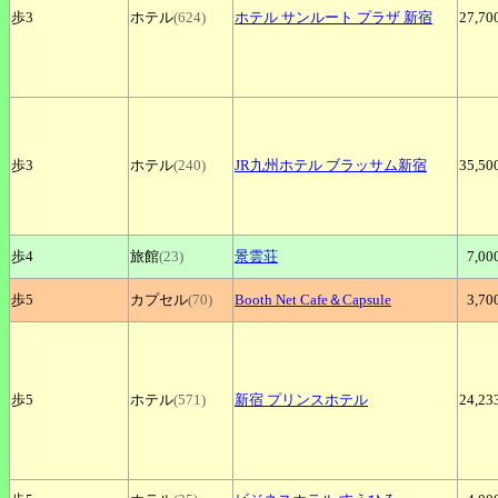
歩3
ホテル
(624)
ホテル
サンルート プラザ 新宿
27,70
歩3
ホテル
(240)
JR九州ホテル
ブラッサム新宿
35,50
歩4
旅館
(23)
景雲荘
7,00
歩5
カプセル
(70)
Booth
Net Cafe＆Capsule
3,70
歩5
ホテル
(571)
新宿
プリンスホテル
24,23