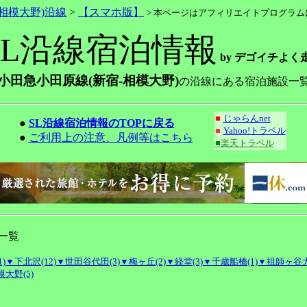
相模大野)沿線
>
【スマホ版】
> 本ページはアフィリエイトプログラ
SL沿線宿泊情報
by デゴイチよく
小田急小田原線(新宿-相模大野)
の沿線にある宿泊施設一
■
じゃらんnet
●
SL沿線宿泊情報のTOPに戻る
■
Yahoo!トラベル
●
ご利用上の注意、凡例等はこちら
■楽天トラベル
一覧
)
▼下北沢(12)
▼世田谷代田(3)
▼梅ヶ丘(2)
▼経堂(3)
▼千歳船橋(1)
▼祖師ヶ谷大
大野(5)