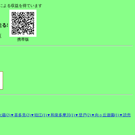
ムによる収益を得ています
走る!
覧
携帯版
蔵(2)
▼喜多見(2)
▼狛江(1)
▼和泉多摩川(1)
▼登戸(2)
▼向ヶ丘遊園(1)
▼読売