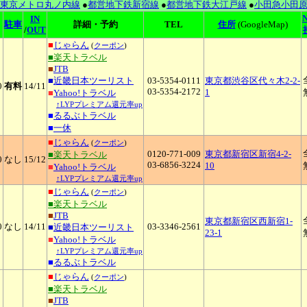
東京メトロ丸ノ内線
●
都営地下鉄新宿線
●
都営地下鉄大江戸線
●
小田急小田原
IN
駐車
詳細・予約
TEL
住所
(GoogleMap)
/
OUT
■
じゃらん
(
クーポン
)
■楽天トラベル
■
JTB
■
近畿日本ツーリスト
03-5354-0111
東京都渋谷区代々木2-2-
0
有料
14
/11
03-5354-2172
1
■
Yahoo!トラベル
↑LYPプレミアム還元率up
■
るるぶトラベル
■
一休
■
じゃらん
(
クーポン
)
0120-771-009
東京都新宿区新宿4-2-
■楽天トラベル
0
なし
15
/12
03-6856-3224
10
■
Yahoo!トラベル
↑LYPプレミアム還元率up
■
じゃらん
(
クーポン
)
■楽天トラベル
■
JTB
東京都新宿区西新宿1-
0
なし
14
/11
03-3346-2561
■
近畿日本ツーリスト
23-1
■
Yahoo!トラベル
↑LYPプレミアム還元率up
■
るるぶトラベル
■
じゃらん
(
クーポン
)
■楽天トラベル
■
JTB