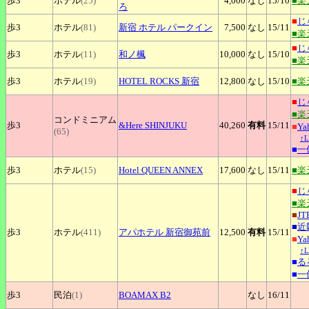
歩3
ホテル
(25)
4,000
なし
15
/10
■楽
ろ
■
じ
歩3
ホテル
(81)
新宿
ホテル パークイン
7,500
なし
15
/11
■楽
■
じ
歩3
ホテル
(11)
和ノ楓
10,000
なし
15
/10
■楽
歩3
ホテル
(19)
HOTEL
ROCKS 新宿
12,800
なし
15
/10
■楽
■
じ
■楽
コンドミニアム
歩3
&Here
SHINJUKU
40,260
有料
15
/11
■
Y
(65)
↑
■
一
歩3
ホテル
(15)
Hotel
QUEEN ANNEX
17,600
なし
15
/11
■楽
■
じ
■楽
■
JT
■
近
歩3
ホテル
(411)
アパホテル
新宿御苑前
12,500
有料
15
/11
■
Y
↑
■
る
■
一
歩3
民泊
(1)
BOAMAX
B2
なし
16
/11