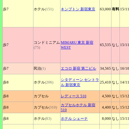
歩7
ホテル
(151)
キンプトン
新宿東京
63,000
有料
15
/1
コンドミニアム
MIMARU
東京 新宿
歩7
65,535
なし
15
/1
(75)
WEST
歩7
民泊
(1)
エコロ
新宿 第二ビル
34,565
なし
16
/1
シタディーン
セントラ
歩8
ホテル
(206)
25,410
なし
14
/1
ル 新宿東京
歩8
カプセル
レディース
510
4,500
なし
15
/1
カプセルホテル
新宿
歩8
カプセル
(310)
4,400
なし
15
/1
510
歩8
ホテル
(83)
ホテル
シェーナ
8,000
なし
15
/1