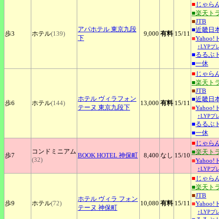
■
じゃら
■楽天ト
■
JTB
アパホテル
東京九段
■
近畿日
歩3
ホテル
(139)
9,000
有料
15
/11
下
■
Yahoo
↑LYP
■
るるぶ
■
一休
■
じゃら
■楽天ト
■
JTB
ホテル
ヴィラフォン
■
近畿日
歩6
ホテル
(144)
13,000
有料
15
/11
テーヌ 東京九段下
■
Yahoo
↑LYP
■
るるぶ
■
一休
■
じゃら
コンドミニアム
■楽天ト
歩7
BOOK
HOTEL 神保町
8,400
なし
15
/10
(32)
■
Yahoo
↑LYP
■
じゃら
■楽天ト
■
JTB
ホテル
ヴィラ フォン
歩9
ホテル
(72)
10,080
有料
15
/11
■
Yahoo
テーヌ 神保町
↑LYP