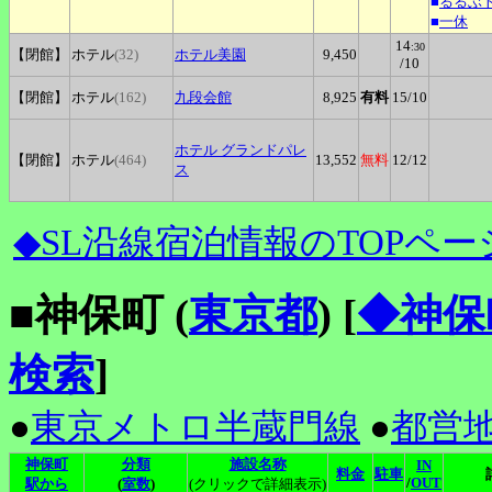
■
るるぶ
■
一休
14
:30
【閉館】
ホテル
(32)
ホテル美園
9,450
/10
【閉館】
ホテル
(162)
九段会館
8,925
有料
15
/10
ホテル
グランドパレ
【閉館】
ホテル
(464)
13,552
無料
12
/12
ス
◆SL沿線宿泊情報のTOPペー
■神保町 (
東京都
)
[
◆神保
検索
]
●
東京メトロ半蔵門線
●
都営
神保町
分類
施設名称
IN
料金
駐車
/
OUT
駅から
(
室数
)
(クリックで詳細表示)