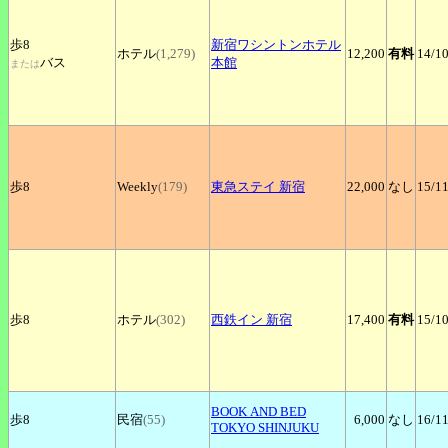
歩8
新宿ワシントンホテル
ホテル
(1,279)
12,200
有料
14
/1
バス
本館
または
歩8
Weekly
(179)
東急ステイ
新宿
22,000
なし
15
/1
歩8
ホテル
(302)
西鉄イン
新宿
17,400
有料
15
/1
BOOK
AND BED
歩8
民宿
(55)
6,000
なし
16
/1
TOKYO SHINJUKU