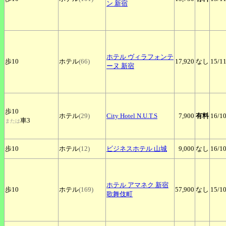
ン 新宿
ホテル
ヴィラフォンテ
歩10
ホテル
(66)
17,920
なし
15
/1
ーヌ 新宿
歩10
ホテル
(29)
City
Hotel N.U.T.S
7,900
有料
16
/1
車3
または
歩10
ホテル
(12)
ビジネスホテル
山城
9,000
なし
16
/1
ホテル
アマネク 新宿
歩10
ホテル
(169)
57,900
なし
15
/1
歌舞伎町