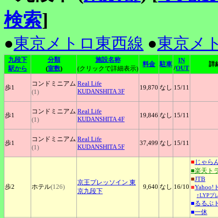
検索
]
●
東京メトロ東西線
●
東京メ
九段下
分類
施設名称
IN
料金
駐車
詳
/
OUT
駅から
(
室数
)
(クリックで詳細表示)
コンドミニアム
Real
Life
歩1
19,870
なし
15
/11
KUDANSHITA 3F
(1)
コンドミニアム
Real
Life
歩1
19,846
なし
15
/11
KUDANSHITA 4F
(1)
コンドミニアム
Real
Life
歩1
37,499
なし
15
/11
KUDANSHITA 5F
(1)
■
じゃら
■楽天ト
■
JTB
京王プレッソイン
東
歩2
ホテル
(126)
9,640
なし
16
/10
■
Yahoo
京九段下
↑LYP
■
るるぶ
■
一休