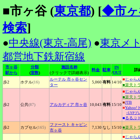
■市ヶ谷 (
東京都
)
[
◆市ヶ
検索
]
●
中央線(東京-高尾)
●
東京メ
都営地下鉄新宿線
市ヶ谷
分類
施設名称
IN
料金
駐車
詳
/
OUT
駅から
(
室数
)
(クリックで詳細表示)
ルーテル
市ヶ谷セン
■
じゃら
歩2
ホテル
(16)
5,060
有料
14
/10
ター
■楽天ト
■
じゃら
■楽天ト
■
JTB
歩2
公共
(87)
アルカディア
市ヶ谷
10,043
有料
15
/10
■
Yahoo
↑LYP
■
るるぶ
ファースト
キャビン
歩2
カプセル
(165)
7,130
なし
15
/10
■楽天ト
市ヶ谷
■
じゃら