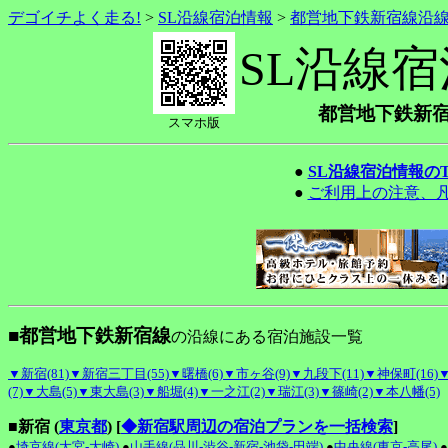
デゴイチよく走る!
>
SL沿線宿泊情報
>
都営地下鉄新宿線沿
SL沿線
都営地下鉄新
スマホ版
●
SL沿線宿泊情報の
●
ご利用上の注意、
■都営地下鉄新宿線
の沿線にある宿泊施設一覧
▼新宿(81)
▼新宿三丁目(55)
▼曙橋(6)
▼市ヶ谷(9)
▼九段下(11)
▼神保町(16)
▼
(7)
▼大島(5)
▼東大島(3)
▼船堀(4)
▼一之江(2)
▼瑞江(3)
▼篠崎(2)
▼本八幡(5)
■新宿 (
東京都
)
[
◆新宿駅周辺の宿泊プランを一括検索
]
●
埼京線(大宮-大崎)
●
山手線(品川-渋谷-新宿-池袋-田端)
●
中央線(東京-高尾)
●