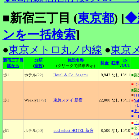
■新宿三丁目 (
東京都
)
[
◆
ンを一括検索
]
●
東京メトロ丸ノ内線
●
東京
新宿三丁目
分類
施設名称
IN
料金
駐車
/
OUT
駅から
(
室数
)
(クリックで詳細表示)
歩1
ホテル
(22)
Hotel
＆ Co. Sagami
9,942
なし
13
/11
■楽
■
じ
■楽
■
JT
歩1
Weekly
(179)
東急ステイ
新宿
22,000
なし
15
/11
■
Y
↑
■
る
■
一
■
じ
■楽
歩1
ホテル
(50)
pod
select HOTEL 新宿
8,500
なし
15
/10
■
Y