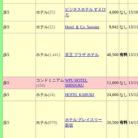
ビジネスホテル
すえひ
歩5
ホテル
(25)
4,000
なし
15
/1
ろ
歩5
ホテル
(22)
Hotel
＆ Co. Sagami
9,942
なし
13
/1
歩5
ホテル
(1,441)
京王
プラザ ホテル
48,500
有料
13
/1
コンドミニアム
WPU
HOTEL
歩5
11,000
なし
15
/1
SHINJUKU
(104)
歩5
ホテル
(24)
HOTEL
KABUKI
24,800
なし
15
/1
ホテル
グレイスリー
歩5
ホテル
(970)
26,500
有料
14
/1
新宿