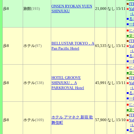
■
JT
ONSEN
RYOKAN YUEN
歩8
旅館
(193)
21,000
なし
15
/11
■
Y
SHINJUKU
↑
■
る
■
一
■
じ
■楽
■
JT
BELLUSTAR
TOKYO，A
歩8
ホテル
(97)
65,535
なし
15
/12
■
Y
Pan Pacific Hotel
↑
■
る
■
一
■
じ
■楽
HOTEL
GROOVE
■
JT
歩8
ホテル
(538)
SHINJUKU， A
45,991
なし
15
/11
■
Y
PARKROYAL Hotel
↑
■
る
■
一
■
じ
■楽
■
JT
ホテル
アマネク 新宿 歌
歩8
ホテル
(169)
57,900
なし
15
/10
■
Y
舞伎町
↑
■
る