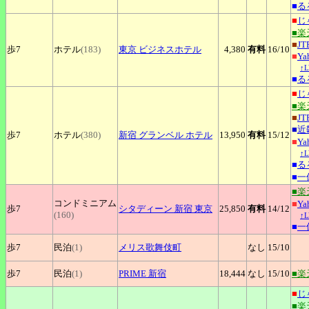
■
る
■
じ
■楽
■
JT
歩7
ホテル
(183)
東京
ビジネスホテル
4,380
有料
16
/10
■
Y
↑
■
る
■
じ
■楽
■
JT
■
近
歩7
ホテル
(380)
新宿
グランベル ホテル
13,950
有料
15
/12
■
Y
↑
■
る
■
一
■楽
コンドミニアム
■
Y
歩7
シタディーン
新宿 東京
25,850
有料
14
/12
(160)
↑
■
一
歩7
民泊
(1)
メリス歌舞伎町
なし
15
/10
歩7
民泊
(1)
PRIME
新宿
18,444
なし
15
/10
■楽
■
じ
■楽