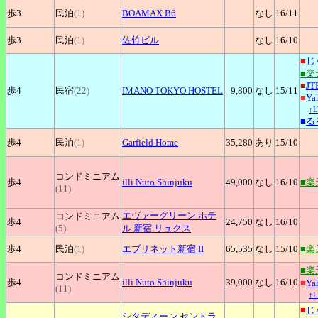
歩3
民泊
(1)
BOAMAX
B6
なし
16
/11
歩3
民泊
(1)
佐竹ビル
なし
16
/10
■
じ
■楽
■
JT
歩4
民宿
(22)
IMANO
TOKYO HOSTEL
9,800
なし
15
/11
■
Y
↑
■
る
歩4
民泊
(1)
Garfield
Home
35,280
あり
15
/10
コンドミニアム
歩4
illi
Nuto Shinjuku
49,000
なし
16
/10
■楽
(11)
エヴァーグリーン
ホテ
コンドミニアム
歩4
24,750
なし
16
/10
(5)
ル 新宿 リュクス
歩4
民泊
(1)
エブリネット新宿
II
65,535
なし
15
/10
■楽
■楽
コンドミニアム
歩4
illi
Nuto Shinjuku
39,000
なし
16
/10
■
Y
(11)
↑
■
じ
シタディーン
セントラ