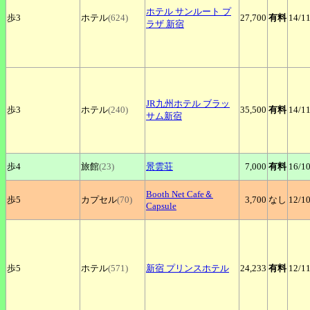
ホテル
サンルート プ
歩3
ホテル
(624)
27,700
有料
14
/1
ラザ 新宿
JR九州ホテル
ブラッ
歩3
ホテル
(240)
35,500
有料
14
/1
サム新宿
歩4
旅館
(23)
景雲荘
7,000
有料
16
/1
Booth
Net Cafe＆
歩5
カプセル
(70)
3,700
なし
12
/1
Capsule
歩5
ホテル
(571)
新宿
プリンスホテル
24,233
有料
12
/1