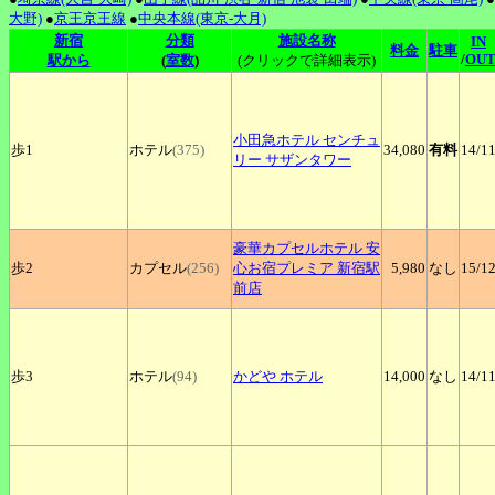
大野)
●
京王京王線
●
中央本線(東京-大月)
新宿
分類
施設名称
IN
料金
駐車
/
OU
駅から
(
室数
)
(クリックで詳細表示)
小田急ホテル
センチュ
歩1
ホテル
(375)
34,080
有料
14
/1
リー サザンタワー
豪華カプセルホテル
安
歩2
カプセル
(256)
心お宿プレミア 新宿駅
5,980
なし
15
/1
前店
歩3
ホテル
(94)
かどや
ホテル
14,000
なし
14
/1