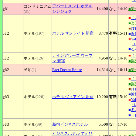
↑
アパートメント
ホテル
コンドミニアム
歩1
14,400
なし
14
/10
■楽
(31)
シンジュク
■
じ
■楽
■
JT
歩2
ホテル
(197)
ホテル
サンライト 新宿
8,470
有料
15
/11
■
近
■
Y
↑
■
る
ナインアワーズ
ウーマ
■
じ
歩2
ホテル
(126)
4,950
なし
14
/10
ン 新宿
■楽
歩2
民泊
(1)
Fact
Dream House
14,314
なし
16
/11
■楽
■
じ
■楽
■
JT
■
近
歩3
ホテル
(226)
ホテル
ヴィアイン 新宿
10,200
有料
15
/10
■
Y
↑
■
る
■
一
歩3
ホテル
(39)
新宿ビジネスホテル
5,500
なし
17
/10
ビジネスホテル
すえひ