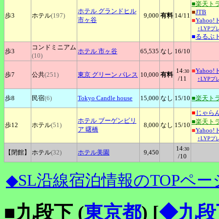
■楽天ト
ホテル
グランドヒル
■
JTB
歩3
ホテル
(197)
9,000
有料
14
/11
市ヶ谷
■
Yahoo
↑LYP
■
るるぶ
コンドミニアム
歩3
ホテル
市ヶ谷
65,535
なし
16
/10
(10)
14
■
Yahoo
:30
歩7
公共
(251)
東京
グリーン パレス
10,000
有料
/11
↑LYP
歩8
民宿
(6)
Tokyo
Candle house
15,000
なし
15
/10
■楽天ト
■
じゃら
ホテル
ブーゲンビリ
■楽天ト
歩12
ホテル
(51)
8,000
なし
15
/10
ア 曙橋
■
Yahoo
↑LYP
14
:30
【閉館】
ホテル
(32)
ホテル美園
9,450
/10
◆SL沿線宿泊情報のTOPペー
■九段下 (
東京都
)
[
◆九段