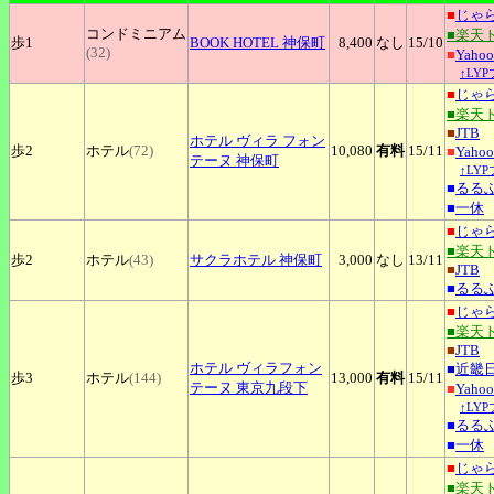
■
じゃ
コンドミニアム
■楽天
歩1
BOOK
HOTEL 神保町
8,400
なし
15
/10
(32)
■
Yah
↑LY
■
じゃ
■楽天
■
JTB
ホテル
ヴィラ フォン
歩2
ホテル
(72)
10,080
有料
15
/11
■
Yah
テーヌ 神保町
↑LY
■
るる
■
一休
■
じゃ
■楽天
歩2
ホテル
(43)
サクラホテル
神保町
3,000
なし
13
/11
■
JTB
■
るる
■
じゃ
■楽天
■
JTB
ホテル
ヴィラフォン
■
近畿
歩3
ホテル
(144)
13,000
有料
15
/11
テーヌ 東京九段下
■
Yah
↑LY
■
るる
■
一休
■
じゃ
■楽天