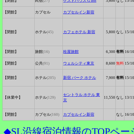
【閉館】
民宿
(27)
ゲストハウス
G Inn
3,600
なし
15
/1
【閉館】
カプセル
カプセルイン新宿
【閉館】
ホテル
(45)
カフェホテル
新宿
5,800
なし
15
/1
【閉館】
旅館
(16)
桂屋旅館
6,300
有料
16
/1
【閉館】
公共
(91)
ウェルシティ東京
8,600
無料
15
/1
【閉館】
ホテル
(205)
新宿
パーク ホテル
7,900
有料
15
/1
セントラル
ホテル 東
【休業中】
ホテル
(129)
11,550
なし
13
/1
京
【閉館】
カプセル
(160)
カプセルイン新宿
なし
16
/1
◆SL沿線宿泊情報のTOPペー