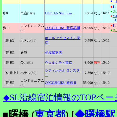
■
一
■
じ
■楽
歩8
民宿
(168)
UNPLAN
Shinjuku
4,914
なし
16
/11
■
Y
↑
■
じ
コンドミニアム
歩10
COCOSHUKU
新宿花園
24,005
なし
15
/10
(7)
■楽
ホテル
アクセスイン 新
【閉館】
ホテル
(35)
6,480
なし
15
/11
宿
【閉館】
旅館
相模屋支店
【閉館】
公共
(91)
ウェルシティ東京
8,600
無料
15
/10
シティホテル
ロンスタ
【休業中】
ホテル
(50)
7,560
なし
15
/12
ー
コンドミニアム
【閉館】
COCOSHUKU
新宿 II
55,000
なし
15
/10
(3)
◆SL沿線宿泊情報のTOPペー
■曙橋 (
東京都
)
[
◆曙橋駅