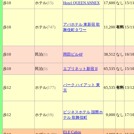
歩10
ホテル
(15)
Hotel
QUEEN ANNEX
17,600
なし
15
/1
アパホテル
東新宿 歌
歩10
ホテル
(747)
11,200
有料
15
/1
舞伎町タワー
歩10
民泊
(1)
岡田ビル4F
38,512
なし
16
/1
歩10
民泊
(1)
エブリネット新宿
II
65,535
なし
15
/1
パーク
ハイアット 東
歩12
ホテル
(177)
65,535
有料
13
/1
京
ビジネスホテル
国際ホ
歩12
ホテル
(19)
9,000
なし
17
/1
テル 歌舞伎町
ELE
Cabin