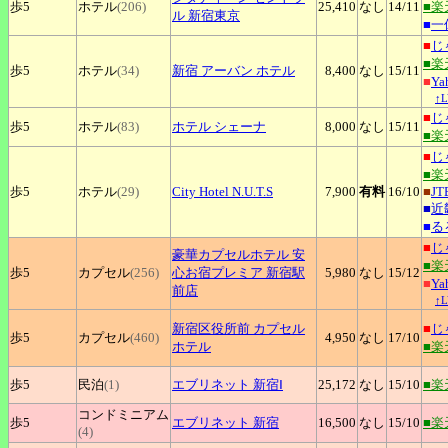
歩5
ホテル
(206)
25,410
なし
14
/11
■楽
ル 新宿東京
■
一
■
じ
■楽
歩5
ホテル
(34)
新宿
アーバン ホテル
8,400
なし
15
/11
■
Y
↑
■
じ
歩5
ホテル
(83)
ホテル
シェーナ
8,000
なし
15
/11
■楽
■
じ
■楽
歩5
ホテル
(29)
City
Hotel N.U.T.S
7,900
有料
16
/10
■
JT
■
近
■
る
■
じ
豪華カプセルホテル
安
■楽
歩5
カプセル
(256)
心お宿プレミア 新宿駅
5,980
なし
15
/12
■
Y
前店
↑
新宿区役所前
カプセル
■
じ
歩5
カプセル
(460)
4,950
なし
17
/10
ホテル
■楽
歩5
民泊
(1)
エブリネット
新宿Ⅰ
25,172
なし
15
/10
■楽
コンドミニアム
歩5
エブリネット
新宿
16,500
なし
15
/10
■楽
(4)