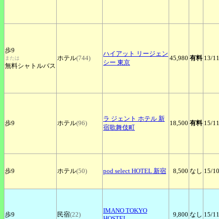
歩9
ハイアット
リージェン
ホテル
(744)
45,980
有料
13
/1
または
シー 東京
無料シャトルバス
ラ
ジェント ホテル 新
歩9
ホテル
(96)
18,500
有料
15
/1
宿歌舞伎町
歩9
ホテル
(50)
pod
select HOTEL 新宿
8,500
なし
15
/1
IMANO
TOKYO
歩9
民宿
(22)
9,800
なし
15
/1
HOSTEL