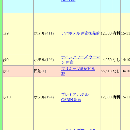
歩9
ホテル
(411)
アパホテル
新宿御苑前
12,500
有料
15
/1
ナインアワーズ
ウーマ
歩9
ホテル
(126)
4,950
なし
14
/1
ン 新宿
プリネッツ新宿ビル
歩9
民泊
(1)
55,518
なし
16
/1
3F
プレミア
ホテル
歩10
ホテル
(194)
12,600
有料
15
/1
CABIN 新宿