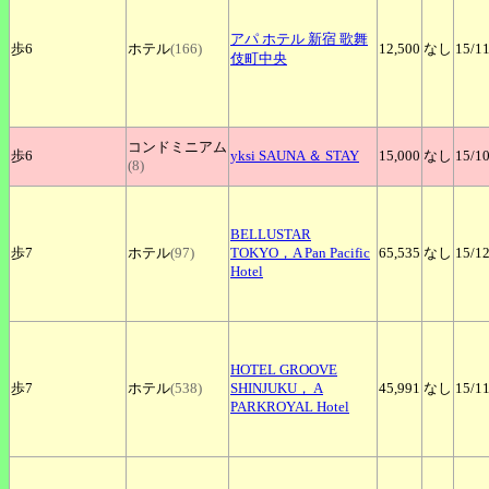
アパ
ホテル 新宿 歌舞
歩6
ホテル
(166)
12,500
なし
15
/1
伎町中央
コンドミニアム
歩6
yksi
SAUNA ＆ STAY
15,000
なし
15
/1
(8)
BELLUSTAR
歩7
ホテル
(97)
TOKYO，A Pan Pacific
65,535
なし
15
/1
Hotel
HOTEL
GROOVE
歩7
ホテル
(538)
SHINJUKU， A
45,991
なし
15
/1
PARKROYAL Hotel