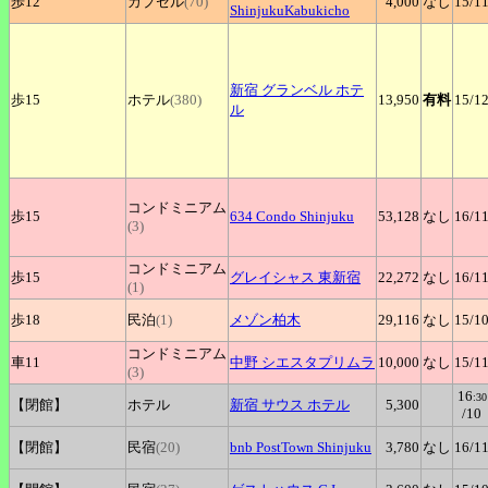
歩12
カプセル
(70)
4,000
なし
15
/1
ShinjukuKabukicho
新宿
グランベル ホテ
歩15
ホテル
(380)
13,950
有料
15
/1
ル
コンドミニアム
歩15
634
Condo Shinjuku
53,128
なし
16
/1
(3)
コンドミニアム
歩15
グレイシャス
東新宿
22,272
なし
16
/1
(1)
歩18
民泊
(1)
メゾン柏木
29,116
なし
15
/1
コンドミニアム
車11
中野
シエスタプリムラ
10,000
なし
15
/1
(3)
16
:30
【閉館】
ホテル
新宿
サウス ホテル
5,300
/10
【閉館】
民宿
(20)
bnb
PostTown Shinjuku
3,780
なし
16
/1