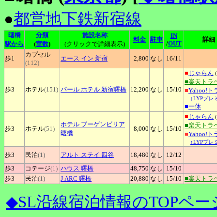
●
都営地下鉄新宿線
曙橋
分類
施設名称
IN
料金
駐車
詳細
/
OUT
駅から
(
室数
)
(クリックで詳細表示)
カプセル
歩1
エース
イン 新宿
2,800
なし
16
/11
(112)
■
じゃらん
(
■楽天トラ
歩3
ホテル
(151)
パール
ホテル 新宿曙橋
12,200
なし
15
/10
■
Yahoo!
↑LYPプレ
■
一休
■
じゃらん
(
ホテル
ブーゲンビリア
■楽天トラ
歩3
ホテル
(51)
8,000
なし
15
/10
曙橋
■
Yahoo!
↑LYPプレ
歩3
民泊
(1)
アルト
ステイ 四谷
18,480
なし
12
/12
歩3
コテージ
(1)
ハウス
曙橋
48,750
なし
15
/10
歩3
民泊
(1)
J
ARC 曙橋
20,880
なし
15
/10
■楽天トラ
◆SL沿線宿泊情報のTOPペー