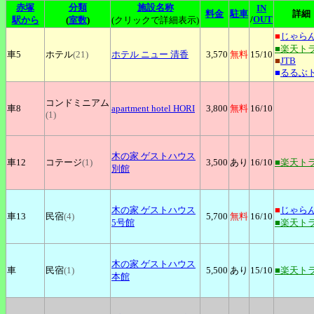
赤塚
分類
施設名称
IN
料金
駐車
詳細
/
OUT
駅から
(
室数
)
(クリックで詳細表示)
■
じゃら
■楽天ト
車5
ホテル
(21)
ホテル
ニュー 清香
3,570
無料
15
/10
■
JTB
■
るるぶ
コンドミニアム
車8
apartment
hotel HORI
3,800
無料
16
/10
(1)
木の家
ゲストハウス
車12
コテージ
(1)
3,500
あり
16
/10
■楽天ト
別館
木の家
ゲストハウス
■
じゃら
車13
民宿
(4)
5,700
無料
16
/10
5号館
■楽天ト
木の家
ゲストハウス
車
民宿
(1)
5,500
あり
15
/10
■楽天ト
本館