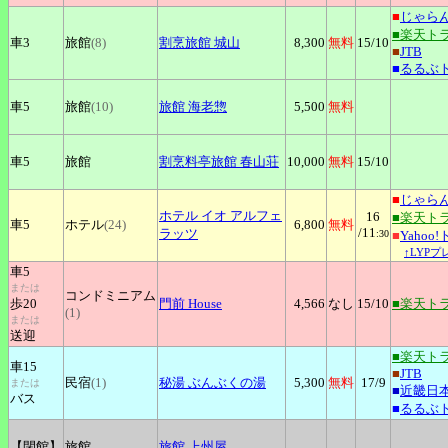
■
じゃら
■楽天ト
車3
旅館
(8)
割烹旅館
城山
8,300
無料
15
/10
■
JTB
■
るるぶ
車5
旅館
(10)
旅館
海老惣
5,500
無料
車5
旅館
割烹料亭旅館
春山荘
10,000
無料
15
/10
■
じゃら
ホテル
イオ アルフェ
16
■楽天ト
車5
ホテル
(24)
6,800
無料
/11
ラッツ
:30
■
Yahoo
↑LYP
車5
または
コンドミニアム
歩20
門前
House
4,566
なし
15
/10
■楽天ト
(1)
または
送迎
■楽天ト
車15
■
JTB
民宿
(1)
秘湯
ぶんぶくの湯
5,300
無料
17
/9
または
■
近畿日
バス
■
るるぶ
【閉館】
旅館
旅館
上州屋