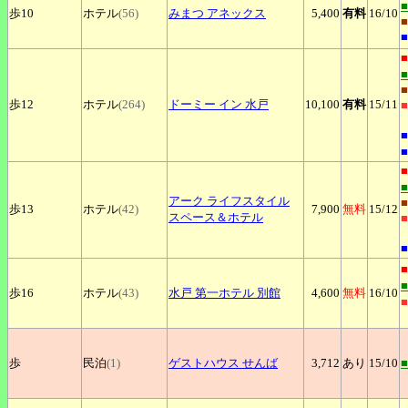
歩10
ホテル
(56)
みまつ
アネックス
5,400
有料
16
/10
■
■
■
■
歩12
ホテル
(264)
ドーミー
イン 水戸
10,100
有料
15
/11
■
■
■
■
アーク
ライフスタイル
■
歩13
ホテル
(42)
7,900
無料
15
/12
スペース＆ホテル
■
■
■
歩16
ホテル
(43)
水戸
第一ホテル 別館
4,600
無料
16
/10
■
歩
民泊
(1)
ゲストハウス
せんば
3,712
あり
15
/10