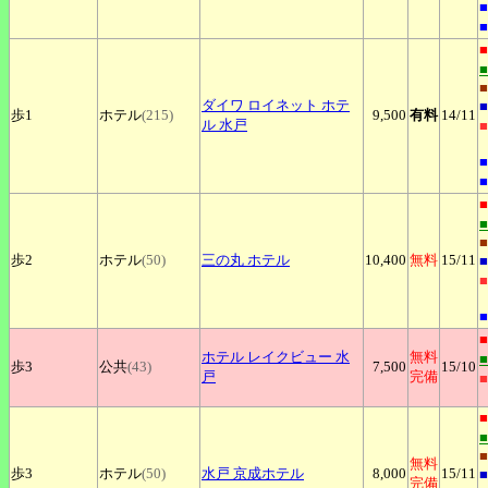
■
■
■
■
ダイワ
ロイネット ホテ
■
歩1
ホテル
(215)
9,500
有料
14
/11
ル 水戸
■
■
■
■
■
歩2
ホテル
(50)
三の丸
ホテル
10,400
無料
15
/11
■
■
■
■
ホテル
レイクビュー 水
無料
歩3
公共
(43)
7,500
15
/10
戸
完備
■
■
■
無料
歩3
ホテル
(50)
水戸
京成ホテル
8,000
15
/11
■
完備