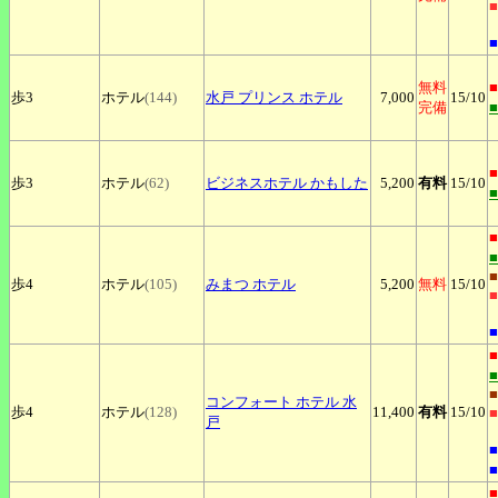
■
■
無料
■
歩3
ホテル
(144)
水戸
プリンス ホテル
7,000
15
/10
完備
■
歩3
ホテル
(62)
ビジネスホテル
かもした
5,200
有料
15
/10
■
■
歩4
ホテル
(105)
みまつ
ホテル
5,200
無料
15
/10
■
■
■
■
コンフォート
ホテル 水
歩4
ホテル
(128)
11,400
有料
15
/10
■
戸
■
■
■