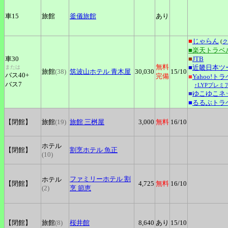
車15
旅館
釜儀旅館
あり
■
じゃらん
(
ク
■楽天トラベ
車30
■
JTB
無料
■
近畿日本ツ
または
旅館
(38)
筑波山ホテル
青木屋
30,030
15
/10
バス40+
完備
■
Yahoo!ト
バス7
↑LYPプレミ
■
ゆこゆこネ
■
るるぶトラ
【閉館】
旅館
(19)
旅館
三桝屋
3,000
無料
16
/10
ホテル
【閉館】
割烹ホテル
魚正
(10)
ファミリーホテル
割
ホテル
【閉館】
4,725
無料
16
/10
(2)
烹 節恵
【閉館】
旅館
(8)
桜井館
8,640
あり
15
/10