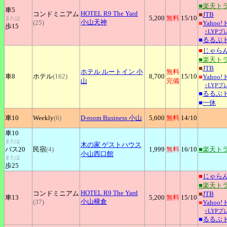
■楽天ト
車5
HOTEL
R9 The Yard
コンドミニアム
■
JTB
5,200
無料
15
/10
または
小山天神
(25)
■
Yahoo
歩15
↑LYP
■
るるぶ
■
じゃら
■楽天ト
■
JTB
ホテル
ルートイン 小
無料
車8
ホテル
(162)
8,700
15
/10
■
Yahoo
山
完備
↑LYP
■
るるぶ
■
一休
車10
Weekly
(6)
D-room
Business 小山
5,600
無料
14
/10
車10
または
木の家
ゲストハウス
バス20
民宿
(4)
1,999
無料
16
/10
■楽天ト
小山西口館
または
歩25
■
じゃら
■楽天ト
HOTEL
R9 The Yard
コンドミニアム
■
JTB
車13
5,200
無料
15
/10
小山横倉
(37)
■
Yahoo
↑LYP
■
るるぶ