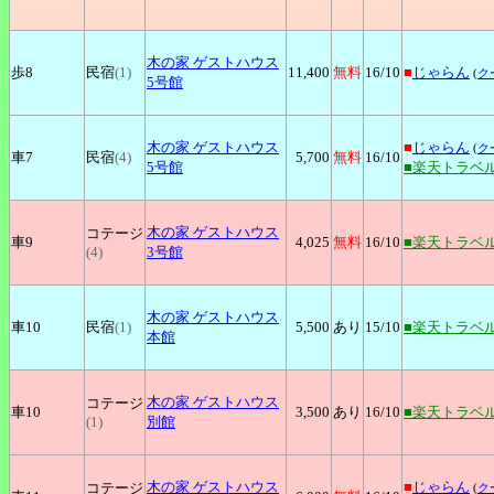
木の家
ゲストハウス
歩8
民宿
(1)
11,400
無料
16
/10
■
じゃらん
(
ク
5号館
木の家
ゲストハウス
■
じゃらん
(
ク
車7
民宿
(4)
5,700
無料
16
/10
5号館
■楽天トラベ
木の家
ゲストハウス
コテージ
車9
4,025
無料
16
/10
■楽天トラベ
(4)
3号館
木の家
ゲストハウス
車10
民宿
(1)
5,500
あり
15
/10
■楽天トラベ
本館
木の家
ゲストハウス
コテージ
車10
3,500
あり
16
/10
■楽天トラベ
(1)
別館
木の家
ゲストハウス
■
じゃらん
コテージ
(
ク