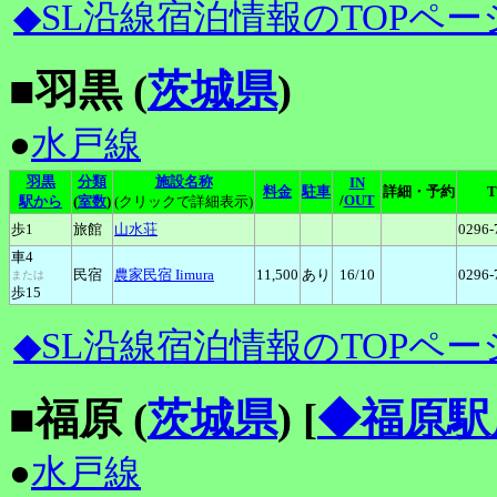
◆SL沿線宿泊情報のTOPペー
■羽黒 (
茨城県
)
●
水戸線
羽黒
分類
施設名称
IN
料金
駐車
詳細・予約
T
/
OUT
駅から
(
室数
)
(クリックで詳細表示)
歩1
旅館
山水荘
0296-
車4
民宿
農家民宿
Iimura
11,500
あり
16
/10
0296-
または
歩15
◆SL沿線宿泊情報のTOPペー
■福原 (
茨城県
)
[
◆福原駅
●
水戸線