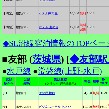
【閉館】
旅館
(34)
ホテル井筒屋
10,500
無料
15
/10
無料
【閉館】
旅館
(31)
ホテル
山の荘
17,850
15
/10
完備
◆SL沿線宿泊情報のTOPペー
■友部 (
茨城県
)
[
◆友部駅
●
水戸線
●
常磐線(上野-水戸)
友部
分類
施設名称
IN
料金
駐車
/
OUT
駅から
(
室数
)
(クリックで詳細表示)
歩1
旅館
(7)
伊勢屋
旅館
4,950
無料
16
/9
歩1
ホテル
(20)
ビジネスホテル
あさひ
11,000
無料
16
/10