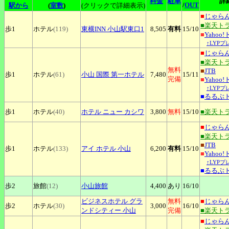
料金
駐車
詳
/
OUT
駅から
(
室数
)
(クリックで詳細表示)
■
じゃら
■楽天ト
歩1
ホテル
(119)
東横INN
小山駅東口1
8,505
有料
15
/10
■
Yahoo
↑LYP
■
じゃら
■楽天ト
無料
■
JTB
歩1
ホテル
(61)
小山
国際 第一ホテル
7,480
15
/11
完備
■
Yahoo
↑LYP
■
るるぶ
歩1
ホテル
(40)
ホテル
ニュー カシワ
3,800
無料
15
/10
■楽天ト
■
じゃら
■楽天ト
■
JTB
歩1
ホテル
(133)
アイ
ホテル 小山
6,200
有料
15
/10
■
Yahoo
↑LYP
■
るるぶ
歩2
旅館
(12)
小山旅館
4,400
あり
16
/10
ビジネスホテル
グラ
無料
■
じゃら
歩2
ホテル
(30)
3,000
16
/10
ンドシティー 小山
完備
■楽天ト
■
じゃら