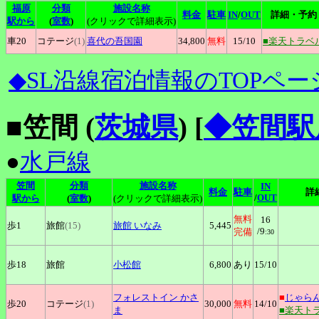
福原
分類
施設名称
料金
駐車
IN
/
OUT
詳細・予約
駅から
(
室数
)
(クリックで詳細表示)
車20
コテージ
(1)
喜代の吾国園
34,800
無料
15
/10
■楽天トラベ
◆SL沿線宿泊情報のTOPペー
■笠間 (
茨城県
)
[
◆笠間駅
●
水戸線
笠間
分類
施設名称
IN
料金
駐車
詳
/
OUT
駅から
(
室数
)
(クリックで詳細表示)
無料
16
歩1
旅館
(15)
旅館
いなみ
5,445
/9
完備
:30
歩18
旅館
小松館
6,800
あり
15
/10
フォレストイン
かさ
■
じゃら
歩20
コテージ
(1)
30,000
無料
14
/10
ま
■楽天ト