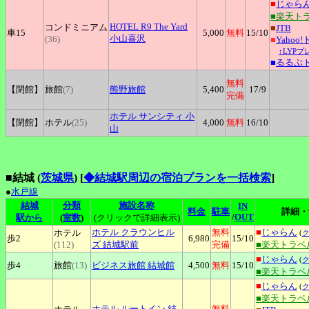
■
じゃら
■楽天ト
HOTEL
R9 The Yard
コンドミニアム
■
JTB
車15
5,000
無料
15
/10
小山喜沢
(36)
■
Yahoo
↑LYP
■
るるぶ
無料
【閉館】
旅館
(7)
熊野旅館
5,400
17
/9
完備
ホテル
サンシティ 小
【閉館】
ホテル
(25)
4,000
無料
16
/10
山
■結城 (
茨城県
)
[
◆結城駅周辺の宿泊プランを一括検索
]
●
水戸線
結城
分類
施設名称
IN
料金
駐車
詳細・
/
OUT
駅から
(
室数
)
(クリックで詳細表示)
ホテル
クラウンヒル
無料
■
じゃらん
ホテル
(
歩2
6,980
15
/10
(112)
ズ 結城駅前
完備
■楽天トラベ
■
じゃらん
(
歩4
旅館
(13)
ビジネス旅館
結城館
4,500
無料
15
/10
■楽天トラベ
■
じゃらん
(
■楽天トラベ
ホテル
ルートイン 結
無料