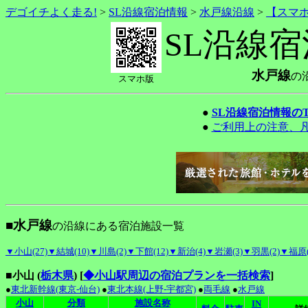
デゴイチよく走る!
>
SL沿線宿泊情報
>
水戸線沿線
>
【スマ
SL沿線
水戸線
の
スマホ版
●
SL沿線宿泊情報の
●
ご利用上の注意、
■水戸線
の沿線にある宿泊施設一覧
▼小山(27)
▼結城(10)
▼川島(2)
▼下館(12)
▼新治(4)
▼岩瀬(3)
▼羽黒(2)
▼福原(
■小山 (
栃木県
)
[
◆小山駅周辺の宿泊プランを一括検索
]
●
東北新幹線(東京-仙台)
●
東北本線(上野-宇都宮)
●
両毛線
●
水戸線
小山
分類
施設名称
IN