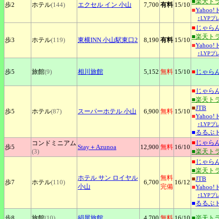
■楽天ト
歩2
ホテル
(144)
エクセル
イン 小山
7,700
有料
15
/10
■
Yahoo
↑LYP
■
じゃら
■楽天ト
歩3
ホテル
(119)
東横INN
小山駅東口2
8,190
有料
15
/10
■
Yahoo
↑LYP
歩5
旅館
(9)
相川旅館
5,152
無料
15
/10
■
じゃら
■
じゃら
■楽天ト
■
JTB
歩5
ホテル
(87)
スーパーホテル
小山
6,900
無料
15
/10
■
Yahoo
↑LYP
■
るるぶ
■
じゃら
コンドミニアム
歩5
Stay＋Azunoa
12,900
無料
16
/10
(3)
■楽天ト
■
じゃら
■楽天ト
ホテル
サン ロイヤル
無料
■
JTB
歩7
ホテル
(110)
6,700
16
/12
小山
完備
■
Yahoo
↑LYP
■
るるぶ
歩8
旅館
(10)
絹屋旅館
4,700
無料
16
/10
■楽天ト