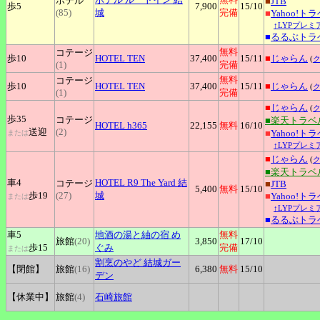
ホテル
■
JTB
歩5
7,900
15
/10
(85)
城
完備
■
Yahoo!ト
↑LYPプレミ
■
るるぶトラ
無料
コテージ
歩10
HOTEL
TEN
37,400
15
/11
■
じゃらん
(
(1)
完備
無料
コテージ
歩10
HOTEL
TEN
37,400
15
/11
■
じゃらん
(
(1)
完備
■
じゃらん
(
歩35
コテージ
■楽天トラベ
HOTEL
h365
22,155
無料
16
/10
送迎
(2)
■
Yahoo!ト
または
↑LYPプレミ
■
じゃらん
(
■楽天トラベ
車4
HOTEL
R9 The Yard 結
コテージ
■
JTB
5,400
無料
15
/10
歩19
(27)
城
■
Yahoo!ト
または
↑LYPプレミ
■
るるぶトラ
車5
地酒の湯と紬の宿
め
無料
旅館
(20)
3,850
17
/10
歩15
ぐみ
完備
または
割烹のやど
結城ガー
【閉館】
旅館
(16)
6,380
無料
15
/10
デン
【休業中】
旅館
(4)
石崎旅館