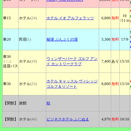
16
車15
ホテル
(24)
ホテル
イオ アルフェラッツ
6,800
無料
/11
:30
車20
民宿
(1)
秘湯
ぶんぶくの湯
5,300
無料
17
/9
車30
ウィンザーパーク
ゴルフ アン
ホテル
(19)
7,400
あり
15
/10
または
ド カントリークラブ
送迎バス
ホテル
キャッスル ヴィレッジ
車30
ホテル
(33)
8,800
無料
15
/10
ゴルフ＆リゾート
【閉館】
旅館
桂
【閉館】
ホテル
(46)
ビジネスホテル
ふじぬま
4,970
無料
16
/10