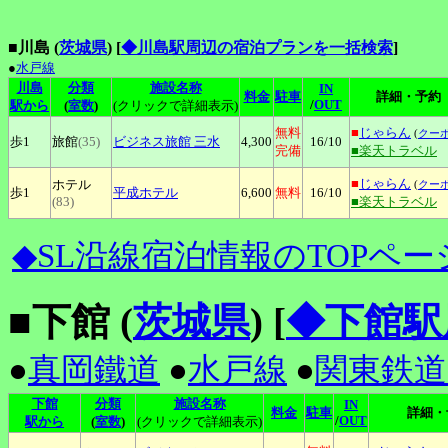
■川島 (
茨城県
)
[
◆川島駅周辺の宿泊プランを一括検索
]
●
水戸線
川島
分類
施設名称
IN
料金
駐車
詳細・予約
/
OUT
駅から
(
室数
)
(クリックで詳細表示)
無料
■
じゃらん
(
クー
歩1
旅館
(35)
ビジネス旅館
三水
4,300
16
/10
完備
■楽天トラベル
■
じゃらん
ホテル
(
クー
歩1
平成ホテル
6,600
無料
16
/10
(83)
■楽天トラベル
◆SL沿線宿泊情報のTOPペー
■下館 (
茨城県
)
[
◆下館駅
●
真岡鐵道
●
水戸線
●
関東鉄道
下館
分類
施設名称
IN
料金
駐車
詳細・
/
OUT
駅から
(
室数
)
(クリックで詳細表示)