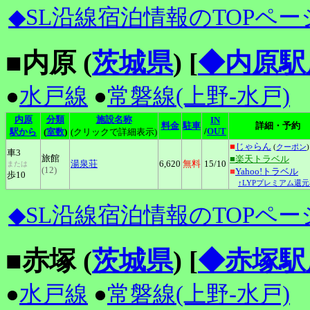
◆SL沿線宿泊情報のTOPペー
■内原 (
茨城県
)
[
◆内原駅
●
水戸線
●
常磐線(上野-水戸)
内原
分類
施設名称
IN
料金
駐車
詳細・予約
/
OUT
駅から
(
室数
)
(クリックで詳細表示)
■
じゃらん
(
クーポン
)
車3
旅館
■楽天トラベル
湯泉荘
6,620
無料
15
/10
または
(12)
■
Yahoo!トラベル
歩10
↑LYPプレミアム還元
◆SL沿線宿泊情報のTOPペー
■赤塚 (
茨城県
)
[
◆赤塚駅
●
水戸線
●
常磐線(上野-水戸)