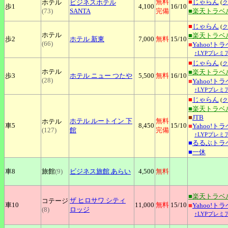
無料
■
じゃらん
ホテル
ビジネスホテル
(
ク
歩1
4,100
16
/10
(73)
SANTA
完備
■楽天トラベ
■
じゃらん
(
ク
ホテル
■楽天トラベ
歩2
ホテル
新東
7,000
無料
15
/10
(66)
■
Yahoo!ト
↑LYPプレミ
■
じゃらん
(
ク
ホテル
■楽天トラベ
歩3
ホテル
ニュー つたや
5,500
無料
16
/10
(28)
■
Yahoo!ト
↑LYPプレミ
■
じゃらん
(
ク
■楽天トラベ
■
JTB
ホテル
ルートイン 下
無料
ホテル
車5
8,450
15
/10
■
Yahoo!ト
(127)
館
完備
↑LYPプレミ
■
るるぶトラ
■
一休
車8
旅館
(9)
ビジネス旅館
あらい
4,500
無料
■楽天トラベ
ザ
ヒロサワ シティ
コテージ
車10
11,000
無料
15
/10
■
Yahoo!ト
(8)
ロッジ
↑LYPプレミ