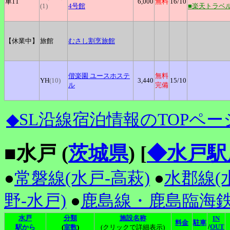
車11
6,000
無料
16
/10
(1)
4号館
■楽天トラベ
【休業中】
旅館
むさし割烹旅館
偕楽園
ユースホステ
無料
YH
(10)
3,440
15
/10
ル
完備
◆SL沿線宿泊情報のTOPペー
■水戸 (
茨城県
)
[
◆水戸駅
●
常磐線(水戸-高萩)
●
水郡線(
野-水戸)
●
鹿島線・鹿島臨海
水戸
分類
施設名称
IN
料金
駐車
/
OUT
駅から
(
室数
)
(クリックで詳細表示)