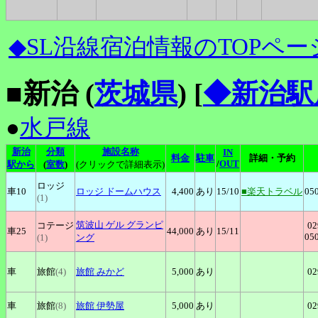
◆SL沿線宿泊情報のTOPペー
■新治 (
茨城県
)
[
◆新治駅
●
水戸線
新治
分類
施設名称
IN
料金
駐車
詳細・予約
/
OUT
駅から
(
室数
)
(クリックで詳細表示)
ロッジ
車10
ロッジ
ドームハウス
4,400
あり
15
/10
■楽天トラベル
05
(1)
筑波山
ゲル グランピ
コテージ
02
車25
44,000
あり
15
/11
05
(1)
ング
車
旅館
(4)
旅館
みかど
5,000
あり
02
車
旅館
(8)
旅館
伊勢屋
5,000
あり
02