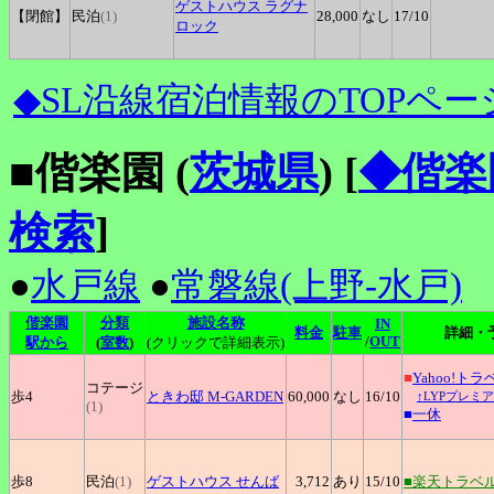
ゲストハウス
ラグナ
【閉館】
民泊
(1)
28,000
なし
17
/10
ロック
◆SL沿線宿泊情報のTOPペー
■偕楽園 (
茨城県
)
[
◆偕楽
検索
]
●
水戸線
●
常磐線(上野-水戸)
偕楽園
分類
施設名称
IN
料金
駐車
詳細・
/
OUT
駅から
(
室数
)
(クリックで詳細表示)
■
Yahoo!トラ
コテージ
歩4
ときわ邸
M-GARDEN
60,000
なし
16
/10
↑LYPプレミ
(1)
■
一休
歩8
民泊
(1)
ゲストハウス
せんば
3,712
あり
15
/10
■楽天トラベ