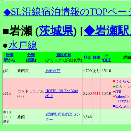
◆SL沿線宿泊情報のTOPペー
■岩瀬 (
茨城県
)
[
◆岩瀬駅
●
水戸線
岩瀬
分類
施設名称
IN
料金
駐車
詳細
/
OUT
駅から
(
室数
)
(クリックで詳細表示)
歩2
旅館
(5)
高砂旅館
4,700
あり
15
/10
■
じゃらん
■楽天トラ
HOTEL
R9 The Yard
コンドミニアム
■
JTB
歩15
6,200
無料
15
/10
桜川
(47)
■
Yahoo!
↑LYPプ
■
るるぶト
車10
岩瀬城
総合娯楽セン
旅館
9,546
または
ター
送迎