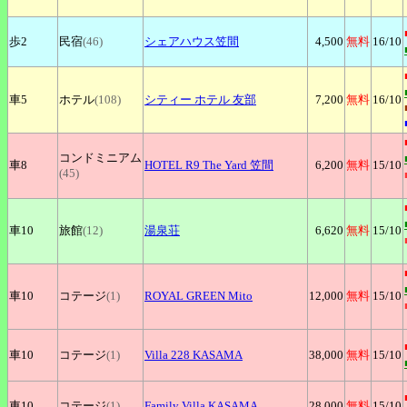
歩2
民宿
(46)
シェアハウス笠間
4,500
無料
16
/10
車5
ホテル
(108)
シティー
ホテル 友部
7,200
無料
16
/10
コンドミニアム
車8
HOTEL
R9 The Yard 笠間
6,200
無料
15
/10
(45)
車10
旅館
(12)
湯泉荘
6,620
無料
15
/10
車10
コテージ
(1)
ROYAL
GREEN Mito
12,000
無料
15
/10
車10
コテージ
(1)
Villa
228 KASAMA
38,000
無料
15
/10
車10
コテージ
(1)
Family
Villa KASAMA
28,000
無料
15
/10