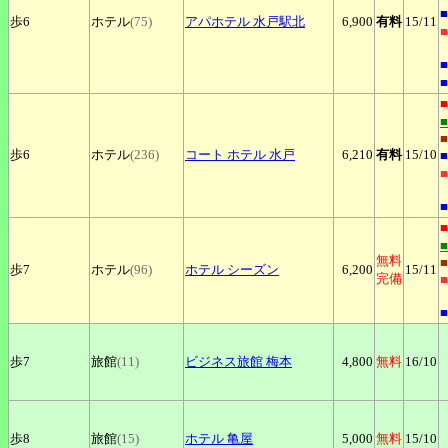
■
歩6
ホテル
(75)
アパホテル
水戸駅北
6,900
有料
15
/11
■
■
■
■
■
歩6
ホテル
(236)
コート
ホテル 水戸
6,210
有料
15
/10
■
■
■
■
無料
■
歩7
ホテル
(96)
ホテル
シーズン
6,200
15
/11
完備
■
■
歩7
旅館
(11)
ビジネス旅館
梅本
4,800
無料
16
/10
歩8
旅館
(15)
ホテル
亀屋
5,000
無料
15
/10