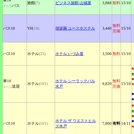
車10
旅館
(7)
ビジネス旅館
山城屋
3,888
無料
15
/10
バス
または
無料
バス10
YH
(10)
偕楽園
ユースホステル
3,440
15
/10
完備
バス10
ホテル
(25)
ホテル
いづみ屋
3,500
無料
15
/10
■
■
車10
ホテル
シーラックパル
無料
ホテル
(161)
6,820
15
/10
■
送迎
水戸
完備
または
■
■
■
■
ホテル
ザ ウエストヒル
■
バス10
ホテル
(161)
7,800
有料
14
/11
ズ水戸
■