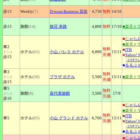
歩13
Weekly
(7)
D-room
Business 花垣
4,750
無料
14
/10
歩15
旅館
(14)
旅荘
米路
4,800
無料
17
/10
■楽天ト
■
じゃら
■楽天ト
車2
無料
■
JTB
ホテル
(63)
小山
パレス ホテル
6,800
15
/11
または
完備
■
Yahoo
歩15
↑LYP
■
るるぶ
車3
無料
ホテル
(38)
プラザ
ホテル
5,500
15
/11
■楽天ト
または
完備
歩15
車5
無料
旅館
(8)
喜代美旅館
3,500
17
/9
または
完備
歩10
■
じゃら
■楽天ト
無料
■
JTB
車5
ホテル
(85)
小山
グランド ホテル
6,700
15
/11
完備
■
Yahoo
↑LYP
■
るるぶ
■
じゃら