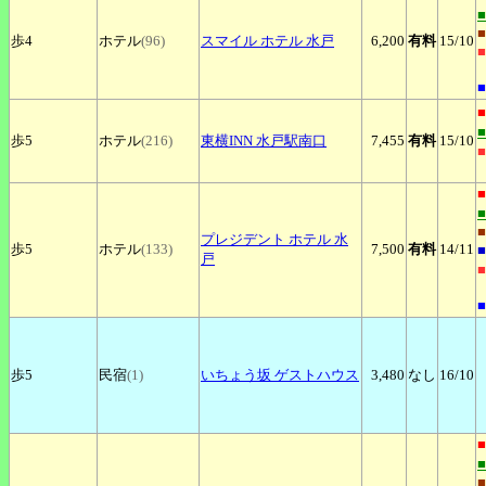
■
歩4
ホテル
(96)
スマイル
ホテル 水戸
6,200
有料
15
/10
■
■
■
歩5
ホテル
(216)
東横INN
水戸駅南口
7,455
有料
15
/10
■
■
■
プレジデント
ホテル 水
歩5
ホテル
(133)
7,500
有料
14
/11
■
戸
■
■
歩5
民宿
(1)
いちょう坂
ゲストハウス
3,480
なし
16
/10
■
■