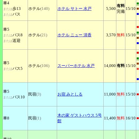
車4
有料
歩13
ホテル
(140)
ホテル
サトー 水戸
5,500
15
/10
■
または
完備
■
バス
または
■
車5
バス8
ホテル
(21)
ホテル
ニュー 清香
3,570
無料
15
/10
または
■
送迎
または
■
■
車5
■
ホテル
(106)
スーパーホテル
水戸
14,000
有料
15
/10
バス5
■
または
■
車5
民宿
(3)
お宿
みとしる
11,000
無料
15
/10
■
バス10
または
木の家
ゲストハウス 5号
車8
民宿
(1)
11,400
無料
16
/10
■
館