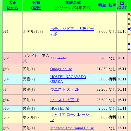
大正
分類
施設名称
IN
料金
駐車
/
OUT
駅から
(
室数
)
(クリックで詳細表示)
■
■
ホテル
ソビアル 大阪ドー
■
歩1
ホテル
(158)
8,000
なし
15
/10
ム前
■
■
■
コンドミニアム
歩2
32
Paradox
3,200
なし
16
/10
(4)
歩3
民泊
(1)
Orange
house
21,850
なし
16
/11
HOSTEL
NAGAYADO
歩4
民宿
(7)
5,000
有料
16
/11
OSAKA
歩4
民泊
(1)
ウエスト
大正 2F
32,200
なし
16
/11
歩4
民泊
(1)
ウエスト
大正 1F
26,680
なし
16
/11
歩5
民宿
(1)
HOSTEL
AI
2,500
なし
15
/11
キャリア
コーポレーショ
歩5
ホテル
(9)
5,000
有料
12
/10
ン
歩5
民泊
(1)
Japanese
Traditional House
なし
15
/11