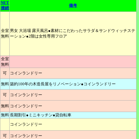
NET
備考
接続
全室
男女 大浴場 露天風呂●素材にこだわったサラダ＆サンドウィッチステ
無料
ーション●2階は女性専用フロア
全室
無料
可
コインランドリー
無料
築約100年の木造長屋をリノベーション●コインランドリー
可
コインランドリー
無料
コインランドリー
無料
長期割引●ミニキッチン●貸自転車
コインランドリー
可
コインランドリー