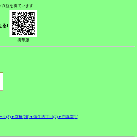
る収益を得ています
走る!
携帯版
ク(3)
▼京橋(28)
▼蒲生四丁目(4)
▼門真南(1)