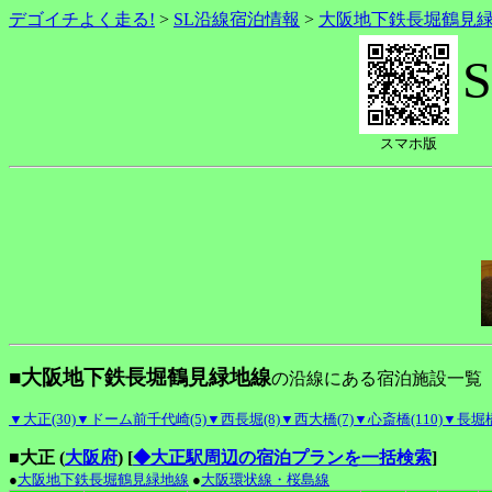
デゴイチよく走る!
>
SL沿線宿泊情報
>
大阪地下鉄長堀鶴見
スマホ版
■大阪地下鉄長堀鶴見緑地線
の沿線にある宿泊施設一覧
▼大正(30)
▼ドーム前千代崎(5)
▼西長堀(8)
▼西大橋(7)
▼心斎橋(110)
▼長堀橋
■大正 (
大阪府
)
[
◆大正駅周辺の宿泊プランを一括検索
]
●
大阪地下鉄長堀鶴見緑地線
●
大阪環状線・桜島線