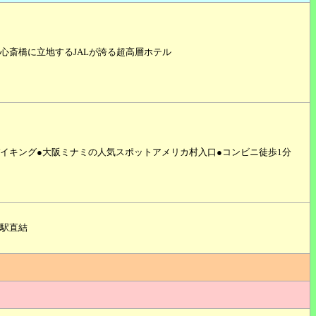
心斎橋に立地するJALが誇る超高層ホテル
イキング●大阪ミナミの人気スポットアメリカ村入口●コンビニ徒歩1分
駅直結