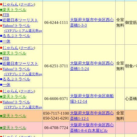
■
じゃらん
(
クーポン
)
■楽天トラベル
■
JTB
大阪府大阪市中央区西心
全室
■
近畿日本ツーリスト
06-6244-1111
御堂筋
斎橋1-3-3
無料
■
Yahoo!トラベル
↑LYPプレミアム還元率up
■
るるぶトラベル
■
一休
■
じゃらん
(
クーポン
)
■楽天トラベル
■
JTB
大阪府大阪市中央区西心
全室
■
近畿日本ツーリスト
06-6251-3711
朝食バ
斎橋1-5-24
無料
■
Yahoo!トラベル
↑LYPプレミアム還元率up
■
るるぶトラベル
■
一休
■
じゃらん
(
クーポン
)
大阪府大阪市中央区南船
■楽天トラベル
06-6606-9371
心斎橋
場3-12-14
■
Yahoo!トラベル
↑LYPプレミアム還元率up
大阪府大阪市中央区西心
全室
050-7117-1100
■楽天トラベル
050-5241-6291
斎橋1-12-1
無料
大阪府大阪市中央区西心
■楽天トラベル
06-4708-7724
斎橋1-8-4 白木屋ビル
■
じゃらん