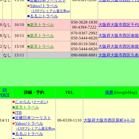
■
近畿日本ツーリスト
■
Yahoo!トラベル
↑LYPプレミアム還元率up
■
るるぶトラベル
050-3628-1830
00
なし
16
/10
■楽天トラベル
大阪府大阪市西区千代崎2-1
06-4394-7222
070-9307-2992
48
なし
16
/11
■楽天トラベル
大阪府大阪市西区南堀江4
050-5444-6620
090-9119-5061
32
なし
15
/10
■楽天トラベル
大阪府大阪市西区南堀江4
050-5444-6620
なし
15
/11
090-6608-8881
大阪府大阪市西区九条南2
IN
詳細・予約
TEL
住所
(GoogleMap)
/
OUT
■
じゃらん
(
クーポン
)
■楽天トラベル
■
JTB
■
近畿日本ツーリスト
14
/11
06-6539-1110
大阪府大阪市西区新町4-6-20
■
Yahoo!トラベル
↑LYPプレミアム還元率up
■
るるぶトラベル