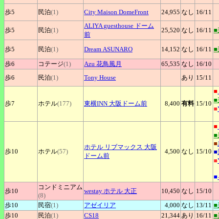
歩5
民泊
(1)
City
Maison DomeFront
24,955
なし
16
/11
ALIYA
guesthouse ドーム
歩5
民泊
(1)
25,520
なし
16
/11
前
歩5
民泊
(1)
Dream
ASUNARO
14,152
なし
16
/11
歩6
コテージ
(1)
Azu
花鳥風月
65,535
なし
16
/10
歩6
民泊
(1)
Tony
House
あり
15
/11
■
歩7
ホテル
(177)
東横INN
大阪ドーム前
8,400
有料
15
/10
■
■
■
ホテル
リブマックス 大阪
歩10
ホテル
(57)
4,500
なし
15
/10
■
ドーム前
■
■
コンドミニアム
歩10
westay
ホテル 大正
10,450
なし
15
/10
(8)
歩10
民宿
(1)
アゼイリア
4,000
なし
13
/11
歩10
民泊
(1)
CS18
21,344
あり
16
/11