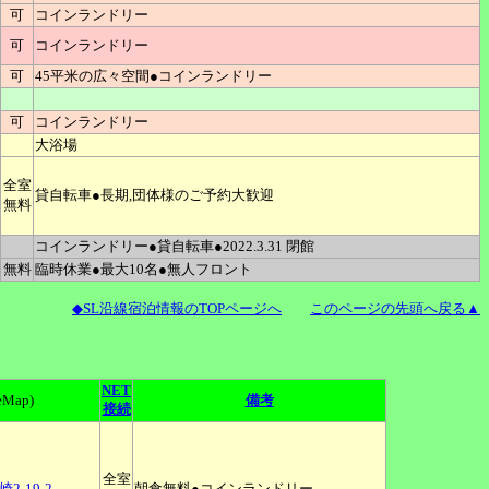
可
コインランドリー
可
コインランドリー
可
45平米の広々空間●コインランドリー
可
コインランドリー
大浴場
全室
貸自転車●長期,団体様のご予約大歓迎
無料
コインランドリー●貸自転車●2022.3.31 閉館
無料
臨時休業●最大10名●無人フロント
◆SL沿線宿泊情報のTOPページへ
このページの先頭へ戻る▲
NET
eMap)
備考
接続
全室
-19-2
朝食無料●コインランドリー