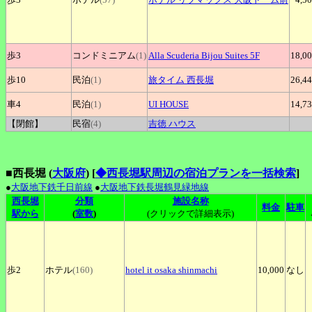
歩3
コンドミニアム
(1)
Alla
Scuderia Bijou Suites 5F
18,0
歩10
民泊
(1)
旅タイム
西長堀
26,4
車4
民泊
(1)
UI
HOUSE
14,7
【閉館】
民宿
(4)
吉徳
ハウス
■西長堀 (
大阪府
)
[
◆西長堀駅周辺の宿泊プランを一括検索
]
●
大阪地下鉄千日前線
●
大阪地下鉄長堀鶴見緑地線
西長堀
分類
施設名称
料金
駐車
駅から
(
室数
)
(クリックで詳細表示)
歩2
ホテル
(160)
hotel
it osaka shinmachi
10,000
なし