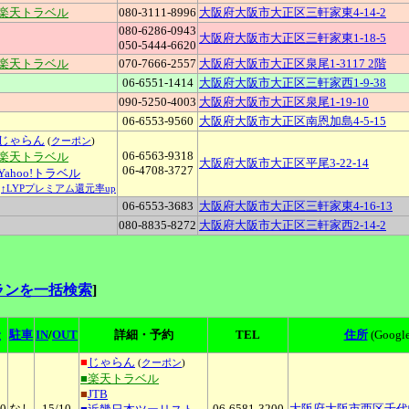
■楽天トラベル
080-3111-8996
大阪府大阪市大正区三軒家東4-14-2
080-6286-0943
大阪府大阪市大正区三軒家東1-18-5
050-5444-6620
■楽天トラベル
070-7666-2557
大阪府大阪市大正区泉尾1-3117 2階
06-6551-1414
大阪府大阪市大正区三軒家西1-9-38
090-5250-4003
大阪府大阪市大正区泉尾1-19-10
06-6553-9560
大阪府大阪市大正区南恩加島4-5-15
じゃらん
(
クーポン
)
06-6563-9318
■楽天トラベル
大阪府大阪市大正区平尾3-22-14
06-4708-3727
Yahoo!トラベル
↑LYPプレミアム還元率up
06-6553-3683
大阪府大阪市大正区三軒家東4-16-13
080-8835-8272
大阪府大阪市大正区三軒家西2-14-2
ランを一括検索
]
金
駐車
IN
/
OUT
詳細・予約
TEL
住所
(Googl
■
じゃらん
(
クーポン
)
■楽天トラベル
■
JTB
00
なし
15
/10
06-6581-3200
大阪府大阪市西区千代崎2