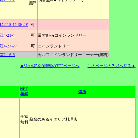
無料
8-11 3F-5F
可
-21-4
可
最大8人●コインランドリー
-23-27
可
コインランドリー
-16-6
セルフコインランドリーコーナー(無料)
◆SL沿線宿泊情報のTOPページへ
このページの先頭へ戻る▲
NET
備考
接続
全室
薪窯のあるイタリア料理店
無料