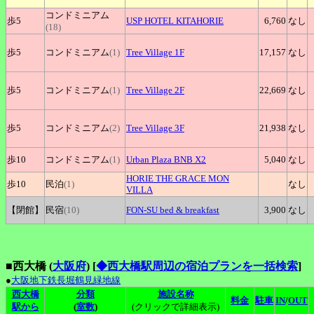
コンドミニアム
歩5
USP
HOTEL KITAHORIE
6,760
なし
(18)
歩5
コンドミニアム
(1)
Tree
Village 1F
17,157
なし
歩5
コンドミニアム
(1)
Tree
Village 2F
22,669
なし
歩5
コンドミニアム
(2)
Tree
Village 3F
21,938
なし
歩10
コンドミニアム
(1)
Urban
Plaza BNB X2
5,040
なし
HORIE
THE GRACE MON
歩10
民泊
(1)
なし
VILLA
【閉館】
民宿
(10)
FON-SU
bed & breakfast
3,900
なし
■西大橋 (
大阪府
)
[
◆西大橋駅周辺の宿泊プランを一括検索
]
●
大阪地下鉄長堀鶴見緑地線
西大橋
分類
施設名称
料金
駐車
IN
/
OUT
駅から
(
室数
)
(クリックで詳細表示)