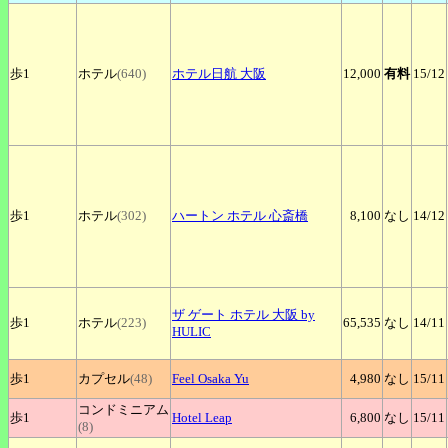
歩1
ホテル
(640)
ホテル日航
大阪
12,000
有料
15
/12
歩1
ホテル
(302)
ハートン
ホテル 心斎橋
8,100
なし
14
/12
ザ
ゲート ホテル 大阪 by
歩1
ホテル
(223)
65,535
なし
14
/11
HULIC
歩1
カプセル
(48)
Feel
Osaka Yu
4,980
なし
15
/11
コンドミニアム
歩1
Hotel
Leap
6,800
なし
15
/11
(8)