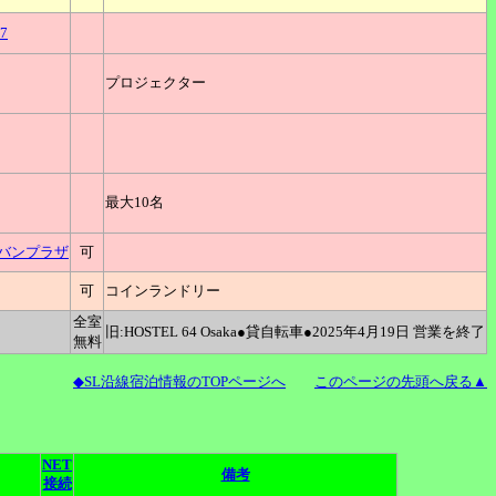
7
プロジェクター
最大10名
ーバンプラザ
可
可
コインランドリー
全室
旧:HOSTEL 64 Osaka●貸自転車●2025年4月19日 営業を終了
無料
◆SL沿線宿泊情報のTOPページへ
このページの先頭へ戻る▲
NET
備考
接続