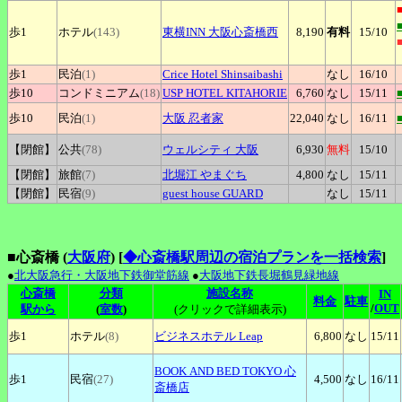
歩1
ホテル
(143)
東横INN
大阪心斎橋西
8,190
有料
15
/10
歩1
民泊
(1)
Crice
Hotel Shinsaibashi
なし
16
/10
歩10
コンドミニアム
(18)
USP
HOTEL KITAHORIE
6,760
なし
15
/11
歩10
民泊
(1)
大阪
忍者家
22,040
なし
16
/11
【閉館】
公共
(78)
ウェルシティ
大阪
6,930
無料
15
/10
【閉館】
旅館
(7)
北堀江
やまぐち
4,800
なし
15
/11
【閉館】
民宿
(9)
guest
house GUARD
なし
15
/11
■心斎橋 (
大阪府
)
[
◆心斎橋駅周辺の宿泊プランを一括検索
]
●
北大阪急行・大阪地下鉄御堂筋線
●
大阪地下鉄長堀鶴見緑地線
心斎橋
分類
施設名称
IN
料金
駐車
/
OUT
駅から
(
室数
)
(クリックで詳細表示)
歩1
ホテル
(8)
ビジネスホテル
Leap
6,800
なし
15
/11
BOOK
AND BED TOKYO 心
歩1
民宿
(27)
4,500
なし
16
/11
斎橋店