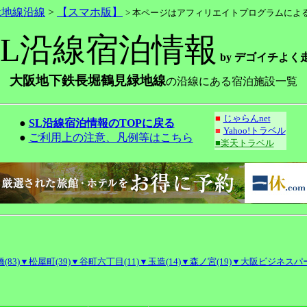
緑地線沿線
>
【スマホ版】
> 本ページはアフィリエイトプログラムによ
SL沿線宿泊情報
by デゴイチよく
大阪地下鉄長堀鶴見緑地線
の沿線にある宿泊施設一覧
■
じゃらんnet
●
SL沿線宿泊情報のTOPに戻る
■
Yahoo!トラベル
●
ご利用上の注意、凡例等はこちら
■楽天トラベル
(83)
▼松屋町(39)
▼谷町六丁目(11)
▼玉造(14)
▼森ノ宮(19)
▼大阪ビジネスパー