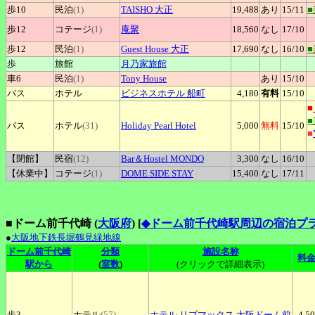
歩10
民泊
(1)
TAISHO
大正
19,488
あり
15
/11
歩12
コテージ
(1)
庵聚
18,560
なし
17
/10
歩12
民泊
(1)
Guest
House 大正
17,690
なし
16
/10
歩
旅館
月乃家旅館
車6
民泊
(1)
Tony
House
あり
15
/10
バス
ホテル
ビジネスホテル
船町
4,180
有料
15
/10
■
バス
ホテル
(31)
Holiday
Pearl Hotel
5,000
無料
15
/10
■
【閉館】
民宿
(12)
Bar＆Hostel
MONDO
3,300
なし
16
/10
【休業中】
コテージ
(1)
DOME
SIDE STAY
15,400
なし
17
/11
■ドーム前千代崎 (
大阪府
)
[
◆ドーム前千代崎駅周辺の宿泊プ
●
大阪地下鉄長堀鶴見緑地線
ドーム前千代崎
分類
施設名称
料
駅から
(
室数
)
(クリックで詳細表示)
歩3
ホテル
(57)
ホテル
リブマックス 大阪ドーム前
4,5