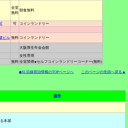
全室
朝食無料
無料
町
可
コインランドリー
住建ビル
無料
コインランドリー
大阪厚生年金会館
女性専用
無料
全室禁煙●セルフコインランドリーコーナー(無料)
◆SL沿線宿泊情報のTOPページへ
このページの先頭へ戻る▲
備考
る本屋