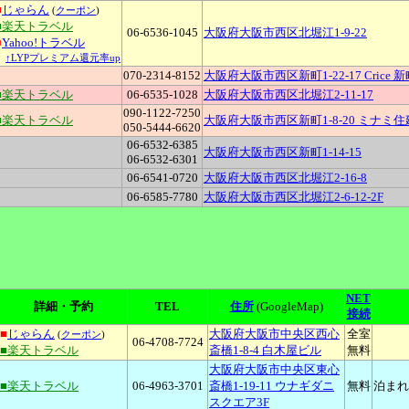
■
じゃらん
(
クーポン
)
■楽天トラベル
06-6536-1045
大阪府大阪市西区北堀江1-9-22
■
Yahoo!トラベル
↑LYPプレミアム還元率up
070-2314-8152
大阪府大阪市西区新町1-22-17 Crice 新
■楽天トラベル
06-6535-1028
大阪府大阪市西区北堀江2-11-17
090-1122-7250
■楽天トラベル
大阪府大阪市西区新町1-8-20 ミナミ
050-5444-6620
06-6532-6385
大阪府大阪市西区新町1-14-15
06-6532-6301
06-6541-0720
大阪府大阪市西区北堀江2-16-8
06-6585-7780
大阪府大阪市西区北堀江2-6-12-2F
NET
詳細・予約
TEL
住所
(GoogleMap)
接続
■
じゃらん
大阪府大阪市中央区西心
全室
(
クーポン
)
06-4708-7724
■楽天トラベル
斎橋1-8-4 白木屋ビル
無料
大阪府大阪市中央区東心
■楽天トラベル
06-4963-3701
斎橋1-19-11 ウナギダニ
無料
泊まれ
スクエア3F